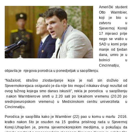
Američki student
Otto Warmbier,
koji je bio u
zatvoru u
Sjevernoj Koreji
17 mjeseci prije
nego se vratio u
SAD u komi prije
manje od tjedan
dana, umro je u
bolnici u
Cincinnatiju,
objavila je njegova porodica u ponedjeljak u saopštenju.
“Nažalost, strašno zlostavljanje koje je naš sin doživio od
Sjevernokorejaca osiguralo je da nije bio moguć nikakav drugi rezultat od
ovog tužnog kojega smo danas iskusili”, rekla je porodica u saopštenju
nakon Warmbierove smrti u 2.20 sati po lokalnom vremenu (20.20 po
srednjoeuropskom vremenu) u Medicinskom centru univerziteta u
Cincinnatiju.
Porodica je saopštila kako je Warmbier (22) pao u komu u martu 2016.
kratko nakon što je osuđen na 15 godina prisilnog rada u Sjevernoj
Koreji.Uhapšen je, prema sjevernokorejskim medijima, u pokušaju da