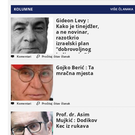
KOLUMNE
VIŠE ČLANAKA
Gideon Levy :
Kako je tinejdžer,
a ne novinar,
razotkrio
izraelski plan
“dobrovoljnog
iseljavanja ” iz


Komentari
Pročitaj čitav članak
Gaze
Gojko Berić : Ta
mračna mjesta


Komentari
Pročitaj čitav članak
Prof. dr. Asim
Mujkić : Dodikov
Kec iz rukava