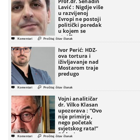
Prof.dr. Senadin
Lavić : Nigdje više
u razvijenoj
Evropi ne postoji
politički poredak
u kojem se
etničke grupe


Komentari
Pročitaj čitav članak
pojavljuju kao
osnovne
Ivor Perić: HDZ-
političke jedinice
ova tortura i
iživljavanje nad
Mostarom traje
predugo


Komentari
Pročitaj čitav članak
Vojni analitičar
dr. Vilko Klasan
upozorava : “Ovo
nije primirje ,
nego početak
svjetskog rata!”
(Video)


Komentari
Pročitaj čitav članak