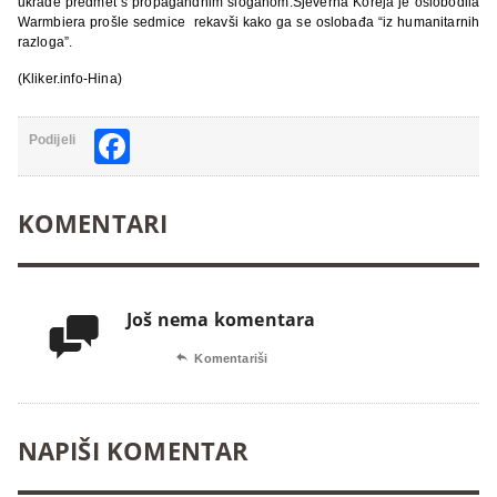
ukrade predmet s propagandnim sloganom.Sjeverna Koreja je oslobodila
Warmbiera prošle sedmice rekavši kako ga se oslobađa “iz humanitarnih
razloga”.
(Kliker.info-Hina)
Facebook
Podijeli
KOMENTARI
Još nema komentara


Komentariši
NAPIŠI KOMENTAR