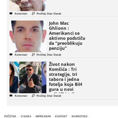


Komentari
Pročitaj čitav članak
John Mac
Ghlionn :
Amerikanci se
aktivno podstiču
da “preoblikuju
penziju”


Komentari
Pročitaj čitav članak
Život nakon
Komšića : Tri
strategije, tri
tabora i jedna
fotelja koja BiH
gura u novi
politički triler


Komentari
Pročitaj čitav članak
POČETNA
O NAMA
IMPRESSUM
KONTAKT
MARKETING