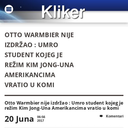
OTTO WARMBIER NIJE
IZDRŽAO : UMRO
STUDENT KOJEG JE
REŽIM KIM JONG-UNA
AMERIKANCIMA
VRATIO U KOMI
Otto Warmbier nije izdržao : Umro student kojeg je
režim Kim Jong-Una Amerikancima vratio u komi
20 Juna
Komentari

06:56
2017