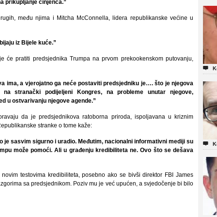
a prikupljanje činjenca.”
drugih, među njima i Mitcha McConnella, lidera republikanske većine u
ijaju iz Bijele kuće.”
je će pratiti predsjednika Trumpa na prvom prekookenskom putovanju,

K
a ima, a vjerojatno ga neće postaviti predsjedniku je…. što je njegova
u na stranački podijeljeni Kongres, na probleme unutar njegove,
jed u ostvarivanju njegove agende.”
avaju da je predsjednikova ratoborna priroda, ispoljavana u kriznim
Republikanske stranke o tome kaže:
to je sasvim sigurno i uradio. Međutim, nacionalni informativni mediji su

K
mpu može pomoći. Ali u građenju kredibiliteta ne. Ovo što se dešava
 novim testovima kredibiliteta, posebno ako se bivši direktor FBI James
zgorima sa predsjednikom. Poziv mu je već upućen, a svjedočenje bi bilo