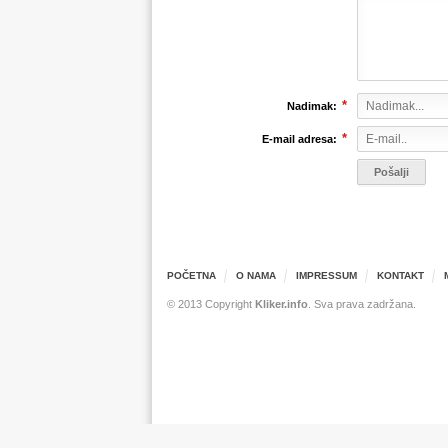
*
Nadimak:
*
E-mail adresa:
POČETNA
O NAMA
IMPRESSUM
KONTAKT
© 2013 Copyright
Kliker.info
. Sva prava zadržana.