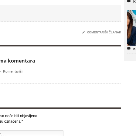

K
✎
KOMENTARIŠI ČLANAK

K
ema komentara

Komentariši
sa neće biti objavljena.
 su označena
*