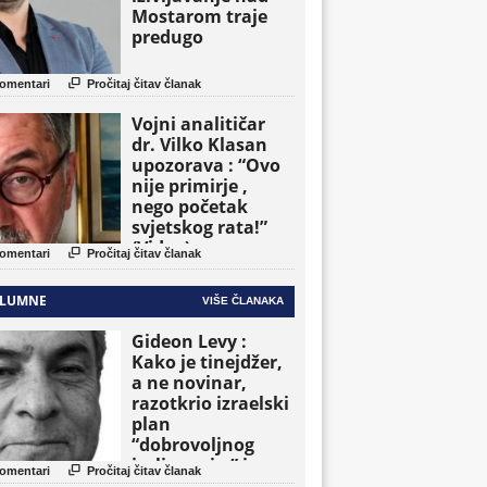
Mostarom traje
predugo

omentari
Pročitaj čitav članak
Vojni analitičar
dr. Vilko Klasan
upozorava : “Ovo
nije primirje ,
nego početak
svjetskog rata!”
(Video)

omentari
Pročitaj čitav članak
LUMNE
VIŠE ČLANAKA
Gideon Levy :
Kako je tinejdžer,
a ne novinar,
razotkrio izraelski
plan
“dobrovoljnog
iseljavanja ” iz

omentari
Pročitaj čitav članak
Gaze