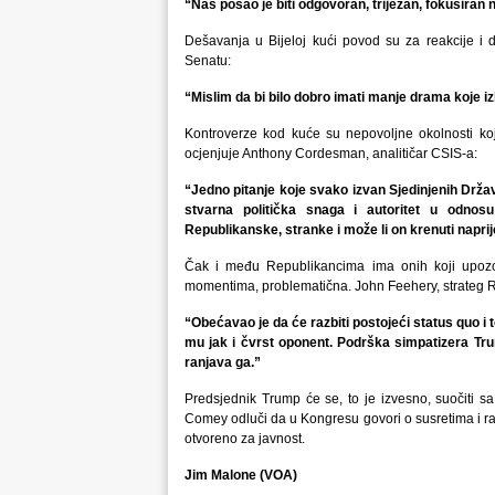
“Naš posao je biti odgovoran, trijezan, fokusiran n
Dešavanja u Bijeloj kući povod su za reakcije i 
Senatu:
“Mislim da bi bilo dobro imati manje drama koje izb
Kontroverze kod kuće su nepovoljne okolnosti ko
ocjenjuje Anthony Cordesman, analitičar CSIS-a:
“Jedno pitanje koje svako izvan Sjedinjenih Držav
stvarna politička snaga i autoritet u odnos
Republikanske, stranke i može li on krenuti napri
Čak i među Republikancima ima onih koji upozor
momentima, problematična. John Feehery, strateg 
“Obećavao je da će razbiti postojeći status quo i 
mu jak i čvrst oponent. Podrška simpatizera Tru
ranjava ga.”
Predsjednik Trump će se, to je izvesno, suočiti sa
Comey odluči da u Kongresu govori o susretima i ra
otvoreno za javnost.
Jim Malone (VOA)