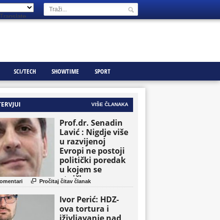
Translate
SCI/TECH
SHOWTIME
SPORT
TERVJUI
VIŠE ČLANAKA
Prof.dr. Senadin
Lavić : Nigdje više
u razvijenoj
Evropi ne postoji
politički poredak
u kojem se
etničke grupe

omentari
Pročitaj čitav članak
pojavljuju kao
osnovne političke
Ivor Perić: HDZ-
jedinice
ova tortura i
iživljavanje nad