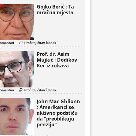
Gojko Berić : Ta
mračna mjesta

omentari
Pročitaj čitav članak
Prof. dr. Asim
Mujkić : Dodikov
Kec iz rukava

omentari
Pročitaj čitav članak
John Mac Ghlionn
: Amerikanci se
aktivno podstiču
da “preoblikuju
penziju”