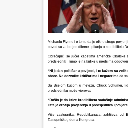
Michaelu Flynnu i o tome da je otkrio strogo povjerlj
povod su za brojne dileme i pitanja o kredibilitetu
Obraćajući se jučer kadetima američke Obalske s
predsjednik Trump je na kritike u medijima odgovor
“Ni jedan političar u povijesti, i to kažem sa veli
obore. Ne dozvolite kritičarima i negatorima da 
Sa Bijelom kućom u metežu, Chuck Schumer, lider
predsjedniku može vjerovati:
“Došlo je do krize kredibiliteta sadašnje administ
liste je erozija povjerenja u predsjednika i povjer
Više zastupnika, Republikanaca, zahtijeva od Bi
Zastupničkog doma Kongresa: