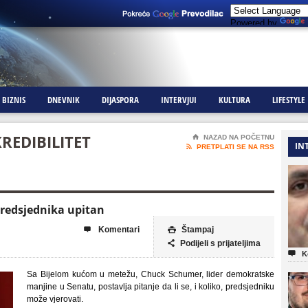
Powered by
BIZNIS
DNEVNIK
DIJASPORA
INTERVJUI
KULTURA
LIFESTYLE
REDIBILITET
⌂
NAZAD NA POČETNU
IN

PRETPLATI SE NA RSS
predsjednika upitan
Komentari
Štampaj


Podijeli s prijateljima


K
Sa Bijelom kućom u metežu, Chuck Schumer, lider demokratske
manjine u Senatu, postavlja pitanje da li se, i koliko, predsjedniku
može vjerovati.