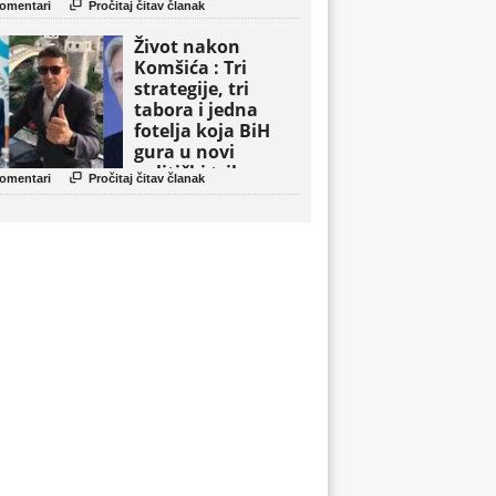

omentari
Pročitaj čitav članak
Život nakon
Komšića : Tri
strategije, tri
tabora i jedna
fotelja koja BiH
gura u novi
politički triler

omentari
Pročitaj čitav članak