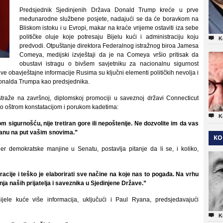
Predsjednik Sjedinjenih Država Donald Trump kreće u prve
međunarodne službene posjete, nadajući se da će boravkom na
Bliskom istoku i u Evropi, makar na kraće vrijeme ostaviti iza sebe
političke oluje koje potresaju Bijelu kući i administraciju koju

K
predvodi. Otpuštanje direktora Federalnog istražnog biroa Jamesa
Comeya, medijski izvještaji da je na Comeya vršio pritisak da
obustavi istragu o bivšem savjetniku za nacionalnu sigurnost
ive obavještajne informacije Rusima su ključni elementi političkih nevolja i
 Donalda Trumpa kao predsjednika.
traže na završnoj, diplomskoj promociji u saveznoj državi Connecticut
io oštrom konstatacijom i porukom kadetima:

K
kom sigurnošću, nije tretiran gore ili nepoštenije. Ne dozvolite im da vas
stanu na put vašim snovima.”
KO
 demokratske manjine u Senatu, postavlja pitanje da li se, i koliko,
racije i teško je elaborirati sve načine na koje nas to pogađa. Na vrhu
enja naših prijatelja i saveznika u Sjedinjene Države.”
jele kuće više informacija, uključući i Paul Ryana, predsjedavajući

K