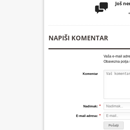
Još n

NAPIŠI KOMENTAR
Vaša e-mail adre
Obavezna polja
Komentar
*
Nadimak:
*
E-mail adresa: