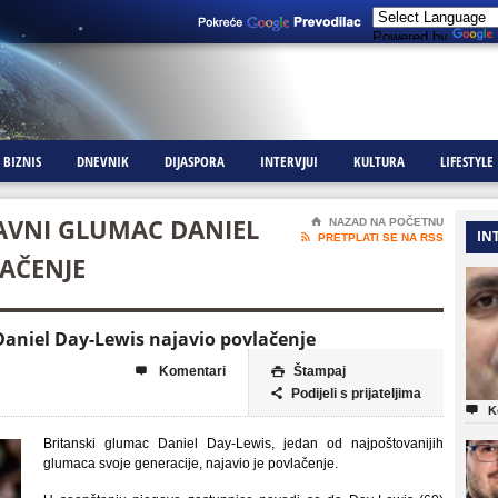
Powered by
BIZNIS
DNEVNIK
DIJASPORA
INTERVJUI
KULTURA
LIFESTYLE
LAVNI GLUMAC DANIEL
⌂
NAZAD NA POČETNU
IN

PRETPLATI SE NA RSS
LAČENJE
 Daniel Day-Lewis najavio povlačenje
Komentari
Štampaj


Podijeli s prijateljima


K
Britanski glumac Daniel Day-Lewis, jedan od najpoštovanijih
glumaca svoje generacije, najavio je povlačenje.