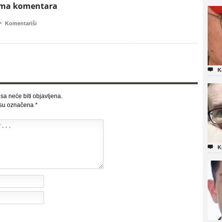
ema komentara

Komentariši

K
sa neće biti objavljena.
 su označena
*

K