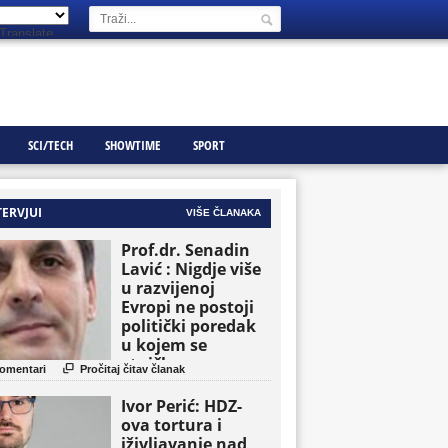
Translate
SCI/TECH
SHOWTIME
SPORT
TERVJUI
VIŠE ČLANAKA
Prof.dr. Senadin
Lavić : Nigdje više
u razvijenoj
Evropi ne postoji
politički poredak
u kojem se
etničke grupe

omentari
Pročitaj čitav članak
pojavljuju kao
osnovne političke
Ivor Perić: HDZ-
jedinice
ova tortura i
iživljavanje nad