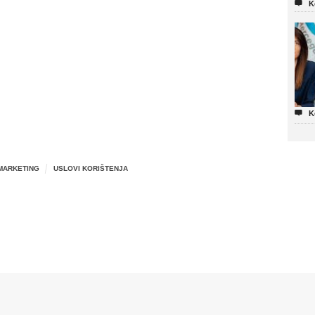

K

K
MARKETING
USLOVI KORIŠTENJA