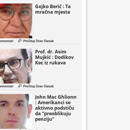
Gojko Berić : Ta
mračna mjesta

omentari
Pročitaj čitav članak
Prof. dr. Asim
Mujkić : Dodikov
Kec iz rukava

omentari
Pročitaj čitav članak
John Mac Ghlionn
: Amerikanci se
aktivno podstiču
da “preoblikuju
penziju”