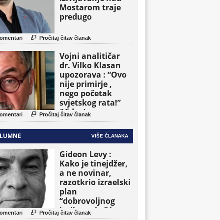
Mostarom traje
predugo

omentari
Pročitaj čitav članak
Vojni analitičar
dr. Vilko Klasan
upozorava : “Ovo
nije primirje ,
nego početak
svjetskog rata!”
(Video)

omentari
Pročitaj čitav članak
LUMNE
VIŠE ČLANAKA
Gideon Levy :
Kako je tinejdžer,
a ne novinar,
razotkrio izraelski
plan
“dobrovoljnog
iseljavanja ” iz

omentari
Pročitaj čitav članak
Gaze