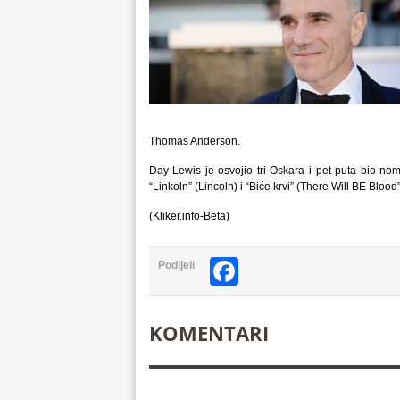
Thomas Anderson.
Day-Lewis je osvojio tri Oskara i pet puta bio nom
“Linkoln” (Lincoln) i “Biće krvi” (There Will BE Blood”
(Kliker.info-Beta)
Facebook
Podijeli
KOMENTARI