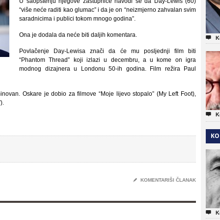
U saopštenju njegove zastupnice navodi se da Day-Lewis (60)
“više neće raditi kao glumac” i da je on “neizmjerno zahvalan svim
saradnicima i publici tokom mnogo godina”.
Ona je dodala da neće biti daljih komentara.

K
Povlačenje Day-Lewisa znači da će mu posljednji film biti
“Phantom Thread” koji izlazi u decembru, a u kome on igra
modnog dizajnera u Londonu 50-ih godina. Film režira Paul
inovan. Oskare je dobio za filmove “Moje lijevo stopalo” (My Left Foot),
).

K
KO
✎
KOMENTARIŠI ČLANAK

K