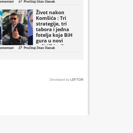

omentari
Pročitaj čitav članak
Život nakon
Komšića : Tri
strategije, tri
tabora i jedna
fotelja koja BiH
gura u novi
politički triler

omentari
Pročitaj čitav članak
Developed by
LEFTOR