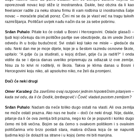
oporezovati novac koji stiže iz inostranstva. Dakle, bez obzira da li kao
freelancer radite za neku stranu firmu ili vam rodbina iz inostranstva šalje
novac – moraćete plaćati porez. Čini mi se da je vlast već na tragu takvih
razmišljanja. Političari uvijek nađu način da se za sebe pobrinu.
Srđan Puhalo
: Pitate ko će ostati u Bosni i Hercegovini. Ostaće glasači –
ljudi koji očekuju da im političke partije sve obezbijede, da im urede život i
odvedu ih u bolju budućnost. Svi ostali koji tako ne misle – gledaće da
odu. Neki dan me je moje dijete, koje je u šestom razredu osnovne škole,
upitalo: “A gdje ću ja studirati, u kojoj državi, gdje ću ja raditi?“ I onda
vidite da se i djeca danas uveliko pripremaju za odlazak iz ove zemlje.
Nisu za to krivi ni roditelji, ni škola. Takva je klima danas u Bosni i
Hercegovini koju niko, ali apsolutno niko, ne želi da promjeni.
Doći će neki drugi
Omer Karabeg
: Da završimo ovaj razgovor jednim hipotetičnim pitanjem –
kada svi odu, da li će Dodik, Izetbegović i Čović vladati pustom zemljom?
Srđan Puhalo
: Nadam da neće toliko dugo ostati na vlasti. Ali ova zemlja
ne može ostati prazna. Ako nas ne bude – doći će neki drugi. Nije, dakle,
pitanje da li će ova zemlja biti prazna, nego ko će je popuniti i koliko dugo
ćemo mi biti većina. Bojim se da ćemo s ovakvom politikom i s ovakvim
političarima vrlo brzo postati stara, matora država koja će se napuniti
ljudima koji će dolaziti sa strane i u kojoj ćemo mi biti manjina.