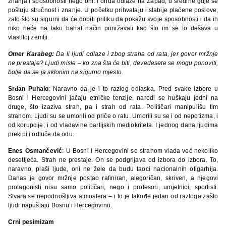
znanja i sposobnosti nego oni. I onda odlaze na Zapad, u sredine gdje se
poštuju stručnost i znanje. U početku prihvataju i slabije plaćene poslove,
zato što su sigurni da će dobiti priliku da pokažu svoje sposobnosti i da ih
niko neće na tako bahat način ponižavati kao što im se to dešava u
vlastitoj zemlji.
Omer Karabeg:
Da li ljudi odlaze i zbog straha od rata, jer govor mržnje
ne prestaje? Ljudi misle – ko zna šta će biti, devedesete se mogu ponoviti,
bolje da se ja sklonim na sigurno mjesto.
Srđan Puhalo
: Naravno da je i to razlog odlaska. Pred svake izbore u
Bosni i Hercegovini jačaju etničke tenzije, narodi se huškaju jedni na
druge, što izaziva strah, pa i strah od rata. Političari manipulišu tim
strahom. Ljudi su se umorili od priče o ratu. Umorili su se i od nepotizma, i
od korupcije, i od vladavine partijskih mediokriteta. I jednog dana ljudima
prekipi i odluče da odu.
Enes Osmančević
: U Bosni i Hercegovini se strahom vlada već nekoliko
desetljeća. Strah ne prestaje. On se podgrijava od izbora do izbora. To,
naravno, plaši ljude, oni ne žele da budu taoci nacionalnih oligarhija.
Danas je govor mržnje postao rafiniran, alegoričan, skriven, a njegovi
protagonisti nisu samo političari, nego i profesori, umjetnici, sportisti.
Stvara se nepodnošljiva atmosfera – i to je takođe jedan od razloga zašto
ljudi napuštaju Bosnu i Hercegovinu.
Crni pesimizam