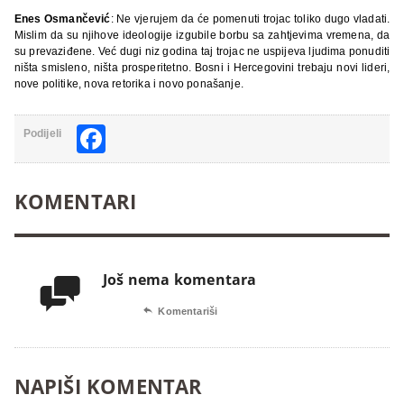
Enes Osmančević
: Ne vjerujem da će pomenuti trojac toliko dugo vladati.
Mislim da su njihove ideologije izgubile borbu sa zahtjevima vremena, da
su prevaziđene. Već dugi niz godina taj trojac ne uspijeva ljudima ponuditi
ništa smisleno, ništa prosperitetno. Bosni i Hercegovini trebaju novi lideri,
nove politike, nova retorika i novo ponašanje.
Facebook
Podijeli
KOMENTARI
Još nema komentara


Komentariši
NAPIŠI KOMENTAR