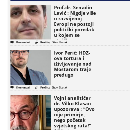
Prof.dr. Senadin
Lavić : Nigdje više
u razvijenoj
Evropi ne postoji
politički poredak
u kojem se
etničke grupe


Komentari
Pročitaj čitav članak
pojavljuju kao
osnovne
Ivor Perić: HDZ-
političke jedinice
ova tortura i
iživljavanje nad
Mostarom traje
predugo


Komentari
Pročitaj čitav članak
Vojni analitičar
dr. Vilko Klasan
upozorava : “Ovo
nije primirje ,
nego početak
svjetskog rata!”