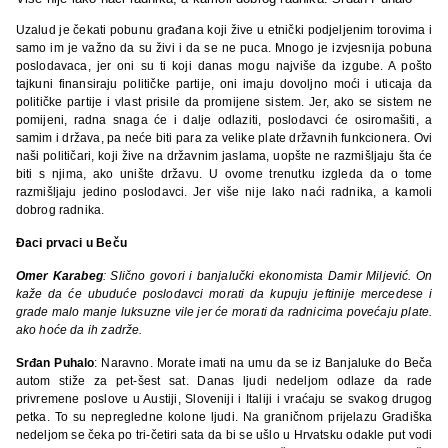
Uzalud je čekati pobunu građana koji žive u etnički podjeljenim torovima i
samo im je važno da su živi i da se ne puca. Mnogo je izvjesnija pobuna
poslodavaca, jer oni su ti koji danas mogu najviše da izgube. A pošto
tajkuni finansiraju političke partije, oni imaju dovoljno moći i uticaja da
političke partije i vlast prisile da promijene sistem. Jer, ako se sistem ne
pomijeni, radna snaga će i dalje odlaziti, poslodavci će osiromašiti, a
samim i država, pa neće biti para za velike plate državnih funkcionera. Ovi
naši političari, koji žive na državnim jaslama, uopšte ne razmišljaju šta će
biti s njima, ako unište državu. U ovome trenutku izgleda da o tome
razmišljaju jedino poslodavci. Jer više nije lako naći radnika, a kamoli
dobrog radnika.
Đaci prvaci u Beču
Omer Karabeg
: Slično govori i banjalučki ekonomista Damir Miljević. On
kaže da će ubuduće poslodavci morati da kupuju jeftinije mercedese i
grade malo manje luksuzne vile jer će morati da radnicima povećaju plate.
ako hoće da ih zadrže.
Srđan Puhalo
: Naravno. Morate imati na umu da se iz Banjaluke do Beča
autom stiže za pet-šest sat. Danas ljudi nedeljom odlaze da rade
privremene poslove u Austiji, Sloveniji i Italiji i vraćaju se svakog drugog
petka. To su nepregledne kolone ljudi. Na graničnom prijelazu Gradiška
nedeljom se čeka po tri-četiri sata da bi se ušlo u Hrvatsku odakle put vodi