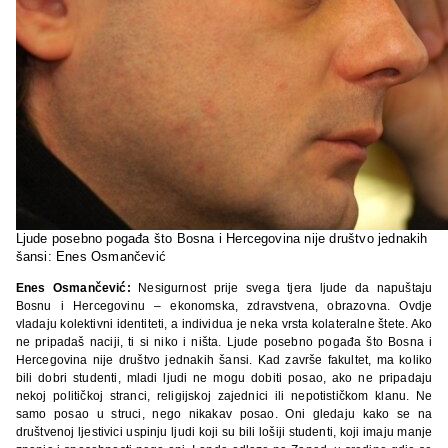
Ljude posebno pogađa što Bosna i Hercegovina nije društvo jednakih
šansi: Enes Osmančević
Enes Osmančević:
Nesigurnost prije svega tjera ljude da napuštaju
Bosnu i Hercegovinu – ekonomska, zdravstvena, obrazovna. Ovdje
vladaju kolektivni identiteti, a individua je neka vrsta kolateralne štete. Ako
ne pripadaš naciji, ti si niko i ništa. Ljude posebno pogađa što Bosna i
Hercegovina nije društvo jednakih šansi. Kad završe fakultet, ma koliko
bili dobri studenti, mladi ljudi ne mogu dobiti posao, ako ne pripadaju
nekoj političkoj stranci, religijskoj zajednici ili nepotističkom klanu. Ne
samo posao u struci, nego nikakav posao. Oni gledaju kako se na
društvenoj ljestivici uspinju ljudi koji su bili lošiji studenti, koji imaju manje