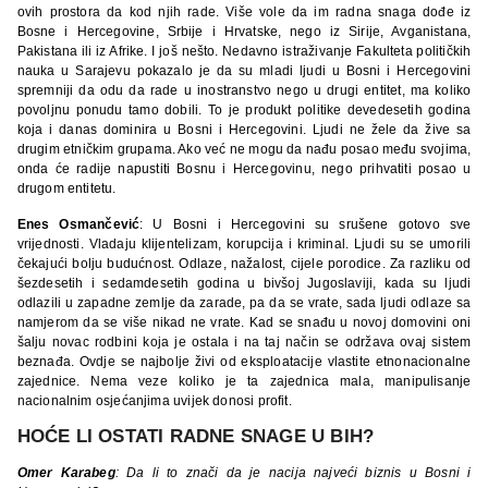
ovih prostora da kod njih rade. Više vole da im radna snaga dođe iz
Bosne i Hercegovine, Srbije i Hrvatske, nego iz Sirije, Avganistana,
Pakistana ili iz Afrike. I još nešto. Nedavno istraživanje Fakulteta političkih
nauka u Sarajevu pokazalo je da su mladi ljudi u Bosni i Hercegovini
spremniji da odu da rade u inostranstvo nego u drugi entitet, ma koliko
povoljnu ponudu tamo dobili. To je produkt politike devedesetih godina
koja i danas dominira u Bosni i Hercegovini. Ljudi ne žele da žive sa
drugim etničkim grupama. Ako već ne mogu da nađu posao među svojima,
onda će radije napustiti Bosnu i Hercegovinu, nego prihvatiti posao u
drugom entitetu.
Enes Osmančević
: U Bosni i Hercegovini su srušene gotovo sve
vrijednosti. Vladaju klijentelizam, korupcija i kriminal. Ljudi su se umorili
čekajući bolju budućnost. Odlaze, nažalost, cijele porodice. Za razliku od
šezdesetih i sedamdesetih godina u bivšoj Jugoslaviji, kada su ljudi
odlazili u zapadne zemlje da zarade, pa da se vrate, sada ljudi odlaze sa
namjerom da se više nikad ne vrate. Kad se snađu u novoj domovini oni
šalju novac rodbini koja je ostala i na taj način se održava ovaj sistem
beznađa. Ovdje se najbolje živi od eksploatacije vlastite etnonacionalne
zajednice. Nema veze koliko je ta zajednica mala, manipulisanje
nacionalnim osjećanjima uvijek donosi profit.
HOĆE LI OSTATI RADNE SNAGE U BIH?
Omer Karabeg
: Da li to znači da je nacija najveći biznis u Bosni i