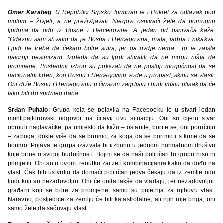
Omer Karabeg
: U Republici Srpskoj formiran je i Pokret za odlazak pod
motom – živjeti, a ne preživljavati. Njegovi osnivači žele da pomognu
ljudima da odu iz Bosne i Hercegovine. A jedan od osnivača kaže:
“Odavno sam shvatio da je Bosna i Hercegovina, mala, jadna i nikakva.
Ljudi ne treba da čekaju bolje sutra, jer ga ovdje nema“. To je zaista
najcrnji pesimizam. Izgleda da su ljudi shvatili da ne mogu ništa da
promijene. Posljednji izbori su pokazali da ne postoji mogućnost da se
nacionalni lideri, koji Bosnu i Hercegovinu vode u propast, skinu sa vlasti.
Oni drže Bosnu i Hercegovinu u čvrstom zagrljaju i ljudi imaju utisak da će
tako biti do sudnjeg dana.
Srđan Puhalo
: Grupa koja se pojavila na Facebooku je u stvari jedan
montipajtonovski odgovor na čitavu ovu situaciju. Oni su cijelu stvar
obrnuli naglavačke, pa umjesto da kažu – ostanite, borite se, oni poručuju
– zaboga, dokle više da se borimo, za koga da se borimo i s kime da se
borimo. Pojava te grupa izazvala bi uzbunu u jednom normalnom društvu
koje brine o svojoj budućnosti. Bojim se da naši političari tu grupu nisu ni
primjetili. Oni su u ovom trenutku zauzeti kombinacijama kako da dođu na
vlast. Čak bih ustvrdio da domaći političari jedva čekaju da iz zemlje odu
ljudi koji su nezadovoljni. Oni će onda lakše da vladaju, jer nezadovoljni.
građani koji se bore za promjene. samo su prijetnja za njihovu vlast.
Naravno, posljedice za zemlju će biti katastrofalne, ali njih nije briga, oni
samo žele da sačuvaju vlast.