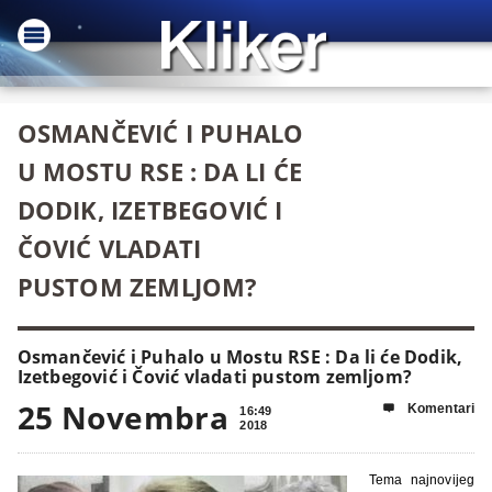
OSMANČEVIĆ I PUHALO
U MOSTU RSE : DA LI ĆE
DODIK, IZETBEGOVIĆ I
ČOVIĆ VLADATI
PUSTOM ZEMLJOM?
Osmančević i Puhalo u Mostu RSE : Da li će Dodik,
Izetbegović i Čović vladati pustom zemljom?
25 Novembra
Komentari

16:49
2018
Tema najnovijeg