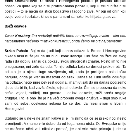
Enes Osmančević
: U Bosni i Hercegovini politika je postala unosan
posao. Za ljude koji se nisu profesionalno potvrdili, koji u struci ništa nisu
postigli – to je način da stiču bogatstvo i lagodno žive. Mnogi od onih koji
ovdje vedre i oblače ušli su u parlament sa nekoliko hiljada glasova.
Bježi odavde
Omer Karabeg
: Zar sadašnji politički lideri ne razmišljaju ovako – ako odu
najpametniji nećemo imati konkurenciju, onda ćemo mi biti najpametniji.
Srđan Puhalo
: Bojim da ljudi koji danas odlaze iz Bosne i Hercegovine
nikada nisu ni željeli da im budu konkurencija. Oni žele da žive od svog
rada i da dobiju šansu da pokažu svoju stručnost i znanje. Pošto im to nije
omogućeno, oni žele da odu. To nije odluka koja se donosi preko noći. Ta
odluka je u njima dugo sazrijevala, ali, kada je probijena psihološka
barijera, onda je krenuo masovni odlazak. Danas se ljudi lakše odlučuju
na odlazak nego prije pet-šest godina. Imam utisak da mi danas podižemo
djecu da bi ih, kad zavše škole, otjerali odavde. Čim se prepozna da neko
nešto vrijedi, roditelji mu govore – odlazi odavde, traži sreću negdje
drugdje. I to je ono što je najveći problem ovoga društva – digli smo ruke
sami od sebe, očekujući nekoga ko će doći da riješi stvari u Bosni i
Hercegovini.
Uzdamo se u neke ne znam kakve sile i mislimo da će se preko noći nešto
promijeniti. A znamo vrlo dobro da od toga nema ništa. Od Evropske unije
ne možemo očekivati nikakvu pomoć, jer oni vrlo rado primaju ljude sa