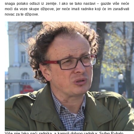
snaga polako odlazi iz zemlje. I ako se tako nastavi – gazde više neće
moći da voze skupe džipove, jer neće imati radnike koji će im zarađivati
novac za te džipove.
Više nije lako naći radnika, a kamoli dobrog radnika: Srđan Puhalo