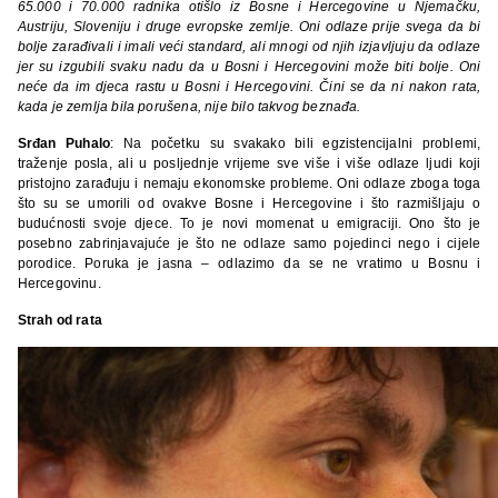
65.000 i 70.000 radnika otišlo iz Bosne i Hercegovine u Njemačku,
Austriju, Sloveniju i druge evropske zemlje. Oni odlaze prije svega da bi
bolje zarađivali i imali veći standard, ali mnogi od njih izjavljuju da odlaze
jer su izgubili svaku nadu da u Bosni i Hercegovini može biti bolje. Oni
neće da im djeca rastu u Bosni i Hercegovini. Čini se da ni nakon rata,
kada je zemlja bila porušena, nije bilo takvog beznađa.
Srđan Puhalo
: Na početku su svakako bili egzistencijalni problemi,
traženje posla, ali u posljednje vrijeme sve više i više odlaze ljudi koji
pristojno zarađuju i nemaju ekonomske probleme. Oni odlaze zboga toga
što su se umorili od ovakve Bosne i Hercegovine i što razmišljaju o
budućnosti svoje djece. To je novi momenat u emigraciji. Ono što je
posebno zabrinjavajuće je što ne odlaze samo pojedinci nego i cijele
porodice. Poruka je jasna – odlazimo da se ne vratimo u Bosnu i
Hercegovinu.
Strah od rata