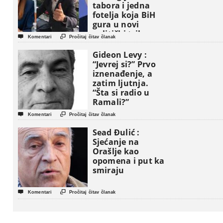
tabora i jedna
fotelja koja BiH
gura u novi
politički triler


Komentari
Pročitaj čitav članak
Gideon Levy :
“Jevrej si?” Prvo
iznenađenje, a
zatim ljutnja.
“Šta si radio u
Ramali?”


Komentari
Pročitaj čitav članak
Sead Đulić :
Sjećanje na
Orašlje kao
opomena i put ka
smiraju


Komentari
Pročitaj čitav članak