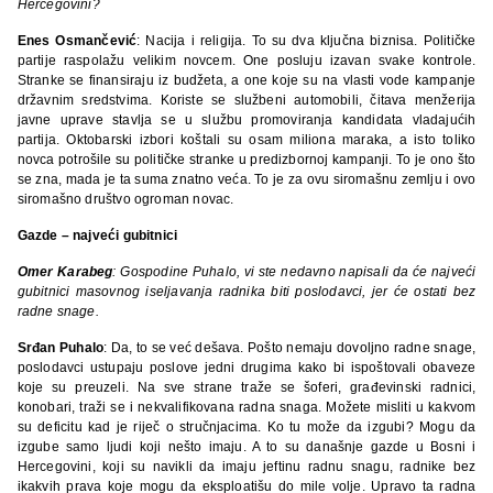
Hercegovini?
Enes Osmančević
: Nacija i religija. To su dva ključna biznisa. Političke
partije raspolažu velikim novcem. One posluju izavan svake kontrole.
Stranke se finansiraju iz budžeta, a one koje su na vlasti vode kampanje
državnim sredstvima. Koriste se službeni automobili, čitava menžerija
javne uprave stavlja se u službu promoviranja kandidata vladajućih
partija. Oktobarski izbori koštali su osam miliona maraka, a isto toliko
novca potrošile su političke stranke u predizbornoj kampanji. To je ono što
se zna, mada je ta suma znatno veća. To je za ovu siromašnu zemlju i ovo
siromašno društvo ogroman novac.
Gazde – najve
ći gubitnici
Omer Karabeg
: Gospodine Puhalo, vi ste nedavno napisali da će najveći
gubitnici masovnog iseljavanja radnika biti poslodavci, jer će ostati bez
radne snage.
Srđan Puhalo
: Da, to se već dešava. Pošto nemaju dovoljno radne snage,
poslodavci ustupaju poslove jedni drugima kako bi ispoštovali obaveze
koje su preuzeli. Na sve strane traže se šoferi, građevinski radnici,
konobari, traži se i nekvalifikovana radna snaga. Možete misliti u kakvom
su deficitu kad je riječ o stručnjacima. Ko tu može da izgubi? Mogu da
izgube samo ljudi koji nešto imaju. A to su današnje gazde u Bosni i
Hercegovini, koji su navikli da imaju jeftinu radnu snagu, radnike bez
ikakvih prava koje mogu da eksploatišu do mile volje. Upravo ta radna