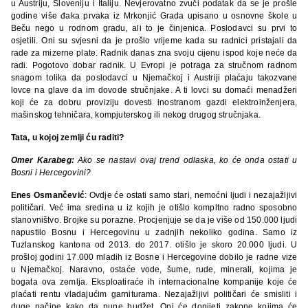
u Austriju, Sloveniju i Italiju. Nevjerovatno zvuči podatak da se je prošle
godine više đaka prvaka iz Mrkonjić Grada upisano u osnovne škole u
Beču nego u rodnom gradu, ali to je činjenica. Poslodavci su prvi to
osjetili. Oni su svjesni da je prošlo vrijeme kada su radnici pristajali da
rade za mizerne plate. Radnik danas zna svoju cijenu ispod koje neće da
radi. Pogotovo dobar radnik. U Evropi je potraga za stručnom radnom
snagom tolika da poslodavci u Njemačkoj i Austriji plaćaju takozvane
lovce na glave da im dovode stručnjake. A ti lovci su domaći menadžeri
koji će za dobru proviziju dovesti inostranom gazdi elektroinženjera,
mašinskog tehničara, kompjuterskog ili nekog drugog stručnjaka.
Tata, u kojoj zemlji ću raditi?
Omer Karabeg:
Ako se nastavi ovaj trend odlaska, ko će onda ostati u
Bosni i Hercegovini?
Enes Osmančević
: Ovdje će ostati samo stari, nemoćni ljudi i nezajažljivi
političari. Već ima sredina u iz kojih je otišlo kompltno radno sposobno
stanovništvo. Brojke su porazne. Procjenjuje se da je više od 150.000 ljudi
napustilo Bosnu i Hercegovinu u zadnjih nekoliko godina. Samo iz
Tuzlanskog kantona od 2013. do 2017. otišlo je skoro 20.000 ljudi. U
prošloj godini 17.000 mladih iz Bosne i Hercegovine dobilo je radne vize
u Njemačkoj. Naravno, ostaće vode, šume, rude, minerali, kojima je
bogata ova zemlja. Eksploatiraće ih internacionalne kompanije koje će
plaćati rentu vladajućim garniturama. Nezajažljivi političari će smisliti i
duge načine kako da pune budžet. Oni će donijeti zakone kojima će