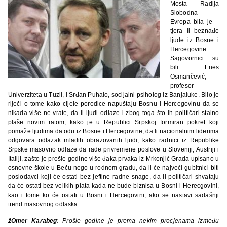
Mosta Radija
Slobodna
Evropa bila je –
tjera li beznađe
ljude iz Bosne i
Hercegovine.
Sagovornici su
bili Enes
Osmančević,
profesor
Univerziteta u Tuzli, i Srđan Puhalo, socijalni psiholog iz Banjaluke. Bilo je
riječi o tome kako cijele porodice napuštaju Bosnu i Hercegovinu da se
nikada više ne vrate, da li ljudi odlaze i zbog toga što ih političari stalno
plaše novim ratom, kako je u Republici Srpskoj formiran pokret koji
pomaže ljudima da odu iz Bosne i Hercegovine, da li nacionalnim liderima
odgovara odlazak mladih obrazovanih ljudi, kako radnici iz Republike
Srpske masovno odlaze da rade privremene poslove u Sloveniji, Austriji i
Italiji, zašto je prošle godine više đaka prvaka iz Mrkonjić Grada upisano u
osnovne škole u Beču nego u rodnom gradu, da li će najveći gubitnici biti
poslodavci koji će ostati bez jeftine radne snage, da li političari shvataju
da će ostati bez velikih plata kada ne bude biznisa u Bosni i Herecgovini,
kao i tome ko će ostati u Bosni i Hercegovini, ako se nastavi sadašnji
trend masovnog odlaska.
žOmer Karabeg
: Prošle godine je prema nekim procjenama između