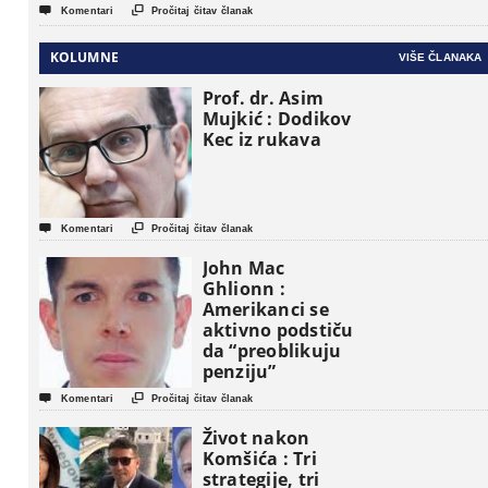
(Video)


Komentari
Pročitaj čitav članak
KOLUMNE
VIŠE ČLANAKA
Prof. dr. Asim
Mujkić : Dodikov
Kec iz rukava


Komentari
Pročitaj čitav članak
John Mac
Ghlionn :
Amerikanci se
aktivno podstiču
da “preoblikuju
penziju”


Komentari
Pročitaj čitav članak
Život nakon
Komšića : Tri
strategije, tri