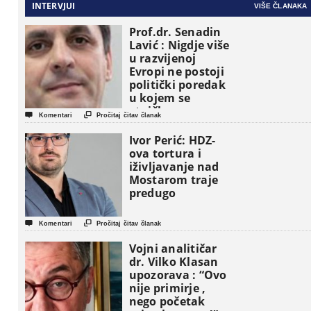
INTERVJUI
VIŠE ČLANAKA
Prof.dr. Senadin
Lavić : Nigdje više
u razvijenoj
Evropi ne postoji
politički poredak
u kojem se
etničke grupe


Komentari
Pročitaj čitav članak
pojavljuju kao
osnovne
Ivor Perić: HDZ-
političke jedinice
ova tortura i
iživljavanje nad
Mostarom traje
predugo


Komentari
Pročitaj čitav članak
Vojni analitičar
dr. Vilko Klasan
upozorava : “Ovo
nije primirje ,
nego početak