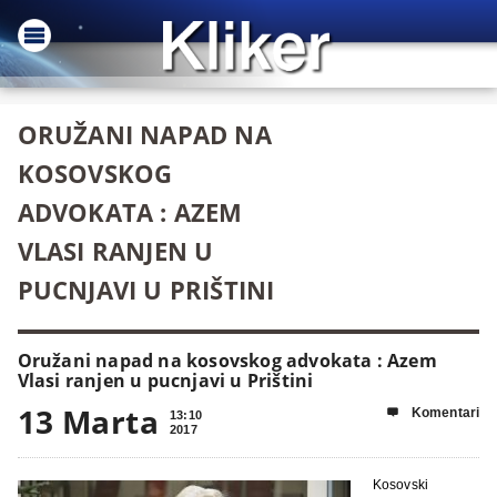
ORUŽANI NAPAD NA
KOSOVSKOG
ADVOKATA : AZEM
VLASI RANJEN U
PUCNJAVI U PRIŠTINI
Oružani napad na kosovskog advokata : Azem
Vlasi ranjen u pucnjavi u Prištini
13 Marta
Komentari

13:10
2017
Kosovski