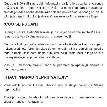
“Jutros u 8:00 sati smo dobili informaciju da je bilo pucanja iz vatrenog
oružja u centru grada. Policija je izašla na mjesto događaja i ustanovili
smo da je jedna osoba dobila lake tjelesne povrede od vatrenog oružja. U
toku je istraga i prikupljanje dokaza”, kazao je za Al Jazeeru Isak Ejupi.
‘ČUO SE PUCANJ’
Supruga Nadira Avdić-Vlasi rekla je da je jedna osoba ranila Vlasija u
rame i da je van životne opasnosti, prenose mediji.
“Jutros je kod nas došla jedna osoba, koja je tražila da je Azem zastupa u
nekom predmetu. Azem je rekao da on ne radi na tim predmetima i poslije
toga je došlo, kako sam mogla primijetiti, do guranja, poslije toga se čuo
pucanj. Azem je ranjen u rame”, kazala je.
Vlasi je u svjesnom stanju i sada se priprema za operaciju, dodala je
njegova supruga.
THACI: ‘NAPAD NEPRIHVATLJIV’
Predsjednik Kosova Hashim Thaci izjavio je da je napad na Vlasija
neprihvatljiv.
Thaci je na svom Facebook-profilu napisao da je s uznemirenjem primio
vijest o njegovom ranjavanju.