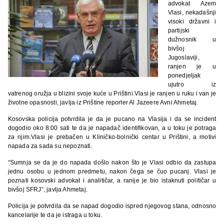
advokat Azem
Vlasi, nekadašnji
visoki državni i
partijski
dužnosnik u
bivšoj
Jugoslaviji,
ranjen je u
ponedjeljak
ujutro iz
vatrenog oružja u blizini svoje kuće u Prištini.Vlasi je ranjen u ruku i van je
životne opasnosti, javlja iz Prištine reporter Al Jazeere Avni Ahmetaj.
Kosovska policija potvrdila je da je pucano na Vlasija i da se incident
dogodio oko 8:00 sati te da je napadač identifikovan, a u toku je potraga
za njim.Vlasi je prebačen u Kliničko-bolnički centar u Prištini, a motivi
napada za sada su nepoznati.
“Sumnja se da je do napada došlo nakon što je Vlasi odbio da zastupa
jednu osobu u jednom predmetu, nakon čega se čuo pucanj. Vlasi je
poznati kosovski advokat i analitičar, a ranije je bio istaknuti političar u
bivšoj SFRJ”, javlja Ahmetaj.
Policija je potvrdila da se napad dogodio ispred njegovog stana, odnosno
kancelarije te da je istraga u toku.