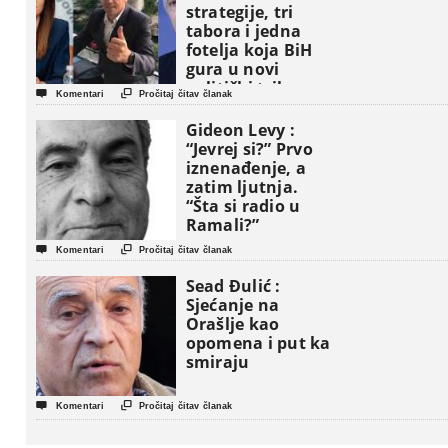
strategije, tri
tabora i jedna
fotelja koja BiH
gura u novi
politički triler


Komentari
Pročitaj čitav članak
Gideon Levy :
“Jevrej si?” Prvo
iznenađenje, a
zatim ljutnja.
“Šta si radio u
Ramali?”


Komentari
Pročitaj čitav članak
Sead Đulić :
Sjećanje na
Orašlje kao
opomena i put ka
smiraju


Komentari
Pročitaj čitav članak