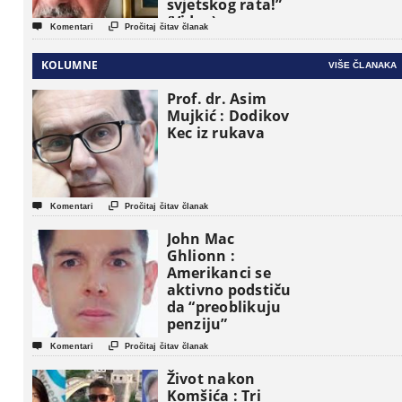
svjetskog rata!”
(Video)


Komentari
Pročitaj čitav članak
KOLUMNE
VIŠE ČLANAKA
Prof. dr. Asim
Mujkić : Dodikov
Kec iz rukava


Komentari
Pročitaj čitav članak
John Mac
Ghlionn :
Amerikanci se
aktivno podstiču
da “preoblikuju
penziju”


Komentari
Pročitaj čitav članak
Život nakon
Komšića : Tri