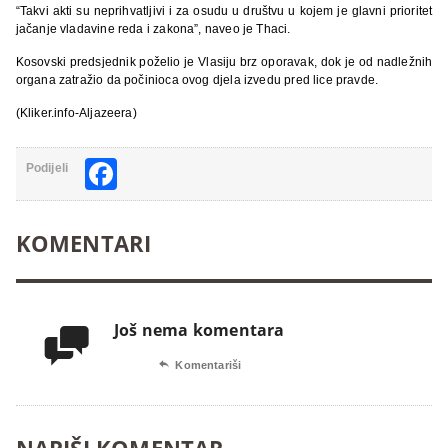
“Takvi akti su neprihvatljivi i za osudu u društvu u kojem je glavni prioritet
jačanje vladavine reda i zakona”, naveo je Thaci.
Kosovski predsjednik poželio je Vlasiju brz oporavak, dok je od nadležnih
organa zatražio da počinioca ovog djela izvedu pred lice pravde.
(Kliker.info-Aljazeera)
Facebook
Podijeli
KOMENTARI
Još nema komentara


Komentariši