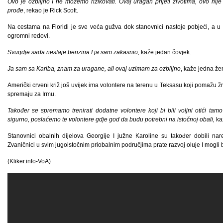
Ovo je ozbiljno I ne možemo rizikovati. Ovaj uragan prijeti životima, ovo nije
prođe
, rekao je Rick Scott.
Na cestama na Floridi je sve veća gužva dok stanovnici nastoje pobjeći, a
ogromni redovi.
Svugdje sada nestaje benzina I ja sam zakasnio,
kaže jedan čovjek.
Ja sam sa Kariba, znam za uragane, ali ovaj uzimam za ozbiljno
, kaže jedna že
Američki crveni križ još uvijek ima volontere na terenu u Teksasu koji pomažu
spremaju za Irmu.
Također se spremamo trenirati dodatne volontere koji bi bili voljni otići t
sigurno, poslaćemo te volontere gdje god da budu potrebni na istočnoj obali,
ka
Stanovnici obalnih dijelova Georgije I južne Karoline su također dobili nar
Zvaničnici u svim jugoistočnim priobalnim područjima prate razvoj oluje I mogli 
(Kliker.info-VoA)