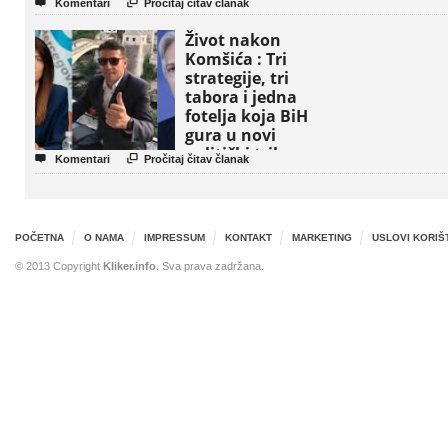


Komentari
Pročitaj čitav članak
Život nakon
Komšića : Tri
strategije, tri
tabora i jedna
fotelja koja BiH
gura u novi
politički triler


Komentari
Pročitaj čitav članak
POČETNA
O NAMA
IMPRESSUM
KONTAKT
MARKETING
USLOVI KORIŠ
© 2013 Copyright
Kliker.info
. Sva prava zadržana.