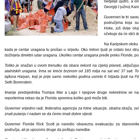
nedjelje ujutro, a o
Georgiji I južnoj Karo
Guverneri te tri sav
područjima koja su
Hoke, još dvije oluj
očekuje da će stići d
Na Karipskom otoku 
kada je centar uragana tu prošao u srijedu. Oko milion ljudi je ostalo bez str
doživjela direktni udar uragana. Ukoliko centar uragana pređe preko Floride, pos
Toliko je snažan u ovom trenutku da obara rekord na cijeloj planeti, uključujući
atalntskih uragana. Irma se kreće brzinom od 185 milja na sat već 37 sati. To 
tajfuna Haiyan, koji je prije samo nekoliko godina usmrto 6 hiljada ljudi na Fi
Seth Borenstein.
Imanje predsjednika Trumpa Mar a Lago I njegove druge nekretnine se nal
reporterima rekao da je Florida spremna koliko god može biti.
Guverner vrijedno radi, federalna agencija za hitne situacije, obalna straža, sv
znati putanju I nadam se da ćemo imati dobre vijesti.
Guverner Floride Rick Scott je naredio obaveznu evakuaciju za stanovnike 
područja, ali je upozorio druge da poštuju naredbe.