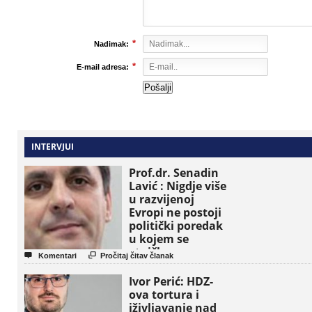
*
Nadimak:
*
E-mail adresa:
INTERVJUI
Prof.dr. Senadin
Lavić : Nigdje više
u razvijenoj
Evropi ne postoji
politički poredak
u kojem se
etničke grupe


Komentari
Pročitaj čitav članak
pojavljuju kao
osnovne političke
Ivor Perić: HDZ-
jedinice
ova tortura i
iživljavanje nad