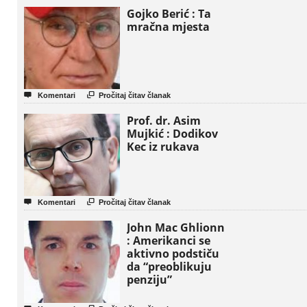
Gojko Berić : Ta
mračna mjesta


Komentari
Pročitaj čitav članak
Prof. dr. Asim
Mujkić : Dodikov
Kec iz rukava


Komentari
Pročitaj čitav članak
John Mac Ghlionn
: Amerikanci se
aktivno podstiču
da “preoblikuju
penziju”