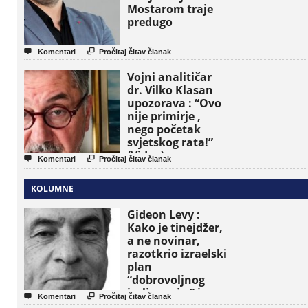
Mostarom traje
predugo


Komentari
Pročitaj čitav članak
Vojni analitičar
dr. Vilko Klasan
upozorava : “Ovo
nije primirje ,
nego početak
svjetskog rata!”
(Video)


Komentari
Pročitaj čitav članak
KOLUMNE
Gideon Levy :
Kako je tinejdžer,
a ne novinar,
razotkrio izraelski
plan
“dobrovoljnog
iseljavanja ” iz


Komentari
Pročitaj čitav članak
Gaze