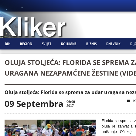
BIH
REGION
SVIJET
KOLUMNE
BIZNIS
DNEVNIK
DIJ
OLUJA STOLJEĆA: FLORIDA SE SPREMA 
URAGANA NEZAPAMĆENE ŽESTINE (VID
Oluja stoljeća: Florida se sprema za udar uragana ne
09 Septembra
K

06:09
2017
Florida se sprema z
oluja je zahvatila
uništenje. Očekuje 