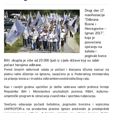
Drugi dan 17.
manifestacije
”Odbrana
Bosne i
Hercegovine –
Igman 2017”,
koja je
posvećena
sjećanju na
šehide i
poginule borce
BiH, okupila je više od 20.000 ljudi iz cijele države koji su odali
počast herojima odbrane.
Pored brojnih aktivnosti odata je počast i klanjana džuma namaz na
platou ratne džamije na Igmanu, saopćeno je iz Federalnog ministarstva
za pitanja boraca i invalida odbrambenooslobodilačkog rata.
Kao i ranijih godina upriličen je defile veterana ratnih jedinica Armije
Republike BiH i Ministarstva unutrašnjih poslova RBiH, kulturno-
umjetnički program te obraćanja zvaničnika i sportska natjecanja.
Svečano odavanje počasti šehidima, poginulim borcima i vojnicima
UNPROFOR-a na prostorima planine Igman predvodio je predsjednik