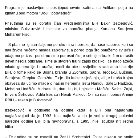
Program je nastavljen u poslijepodnevnim satima na Velikom polju na
Igmanu pod motom ”Dođi i posvjedoči”.
Prisutnima su se obratili član Predsjedništva BiH Bakir Izetbegović,
ministar Bukvarević i ministar za boračka pitanja Kantona Sarajevo
Muharem Fišo.
– S planine Igman šaljemo poruku mira i poruku da naše saborce koji su
dali živote nećemo nikada zaboraviti, a pored toga što polažemo cvijeće i
odajemo počast, posebno smo ponosni što je snimljen kratki film o naših
devet heroja odbrane. Time je stvoren trajni zapis kroz koji će nadolazeće
mlade generacije i naraštaji moći da uče o svijetlim stranicama historije
BiH, o tome kako se Bosna branila u Zvorniku, Sapni, Teočaku, Bužimu,
Sarajevu, Grepku, Goraždu. To je dio kulture sjećanja, ali je i naša trajna
obaveza da učimo mlade o našim herojima Izetu Naniću, Safetu Hadžiću,
Mehdinu Hodžiću, Midhatu Hujduru Hujki, Hajrudinu Mešiću, Safetu Zajki,
Enveru Šehoviću, Adilu Bešiću i Nesib Malkiću. Oni su naš i ponos Armije
RBiH – rekao je Bukvarević.
Izetbegović je podsjetio na godine kada je BiH bila napadnuta
naglašavajući da je 1993. bila najteža, a da je već u drugoj polovini
naredne godine BiH bila ravnopravna, a 1995. nije izgubila niti jednu
bitku.
– Te godine su se osvetili na Žepi i Srebrenici. To se nikada ne smije