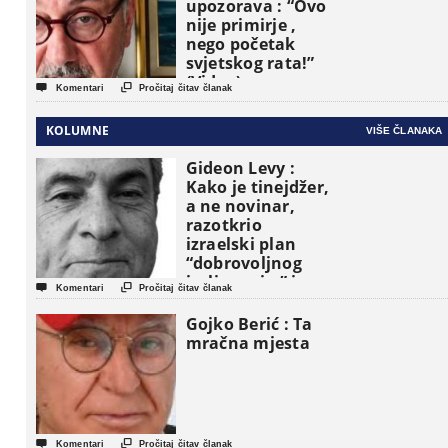
upozorava : “Ovo
nije primirje ,
nego početak
svjetskog rata!”
(Video)


Komentari
Pročitaj čitav članak
KOLUMNE
VIŠE ČLANAKA
Gideon Levy :
Kako je tinejdžer,
a ne novinar,
razotkrio
izraelski plan
“dobrovoljnog
iseljavanja ” iz


Komentari
Pročitaj čitav članak
Gaze
Gojko Berić : Ta
mračna mjesta


Komentari
Pročitaj čitav članak