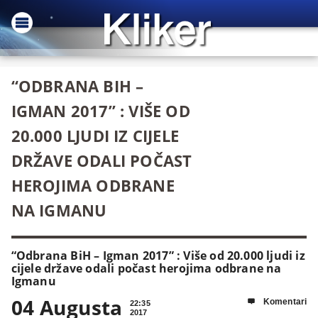
“ODBRANA BIH –
IGMAN 2017” : VIŠE OD
20.000 LJUDI IZ CIJELE
DRŽAVE ODALI POČAST
HEROJIMA ODBRANE
NA IGMANU
“Odbrana BiH – Igman 2017” : Više od 20.000 ljudi iz
cijele države odali počast herojima odbrane na
Igmanu
04 Augusta
Komentari

22:35
2017