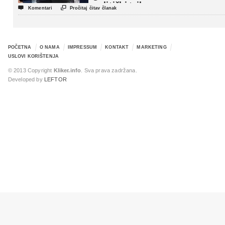
politički triler


Komentari
Pročitaj čitav članak
POČETNA
O NAMA
IMPRESSUM
KONTAKT
MARKETING
USLOVI KORIŠTENJA
© 2013 Copyright
Kliker.info
. Sva prava zadržana.
Developed by
LEFTOR