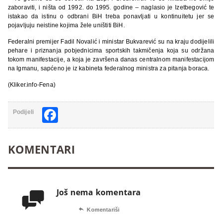
zaboraviti, i ništa od 1992. do 1995. godine – naglasio je Izetbegović te
istakao da istinu o odbrani BiH treba ponavljati u kontinuitetu jer se
pojavljuju neistine kojima žele uništiti BiH.
Federalni premijer Fadil Novalić i ministar Bukvarević su na kraju dodijelili
pehare i priznanja pobjednicima sportskih takmičenja koja su održana
tokom manifestacije, a koja je završena danas centralnom manifestacijom
na Igmanu, sapćeno je iz kabineta federalnog ministra za pitanja boraca.
(Kliker.info-Fena)
Facebook
Podijeli
KOMENTARI
Još nema komentara


Komentariši