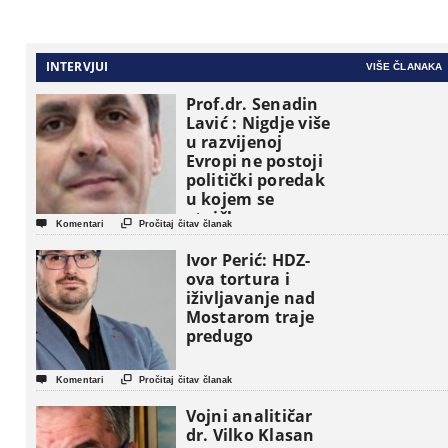
INTERVJUI
VIŠE ČLANAKA
Prof.dr. Senadin
Lavić : Nigdje više
u razvijenoj
Evropi ne postoji
politički poredak
u kojem se
etničke grupe


Komentari
Pročitaj čitav članak
pojavljuju kao
osnovne
Ivor Perić: HDZ-
političke jedinice
ova tortura i
iživljavanje nad
Mostarom traje
predugo


Komentari
Pročitaj čitav članak
Vojni analitičar
dr. Vilko Klasan