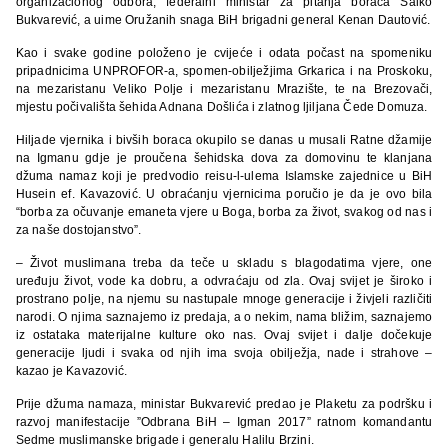
organizacionog odbora, federalni ministar za pitanja boraca Salko
Bukvarević, a uime Oružanih snaga BiH brigadni general Kenan Dautović.
Kao i svake godine položeno je cvijeće i odata počast na spomeniku
pripadnicima UNPROFOR-a, spomen-obilježjima Grkarica i na Proskoku,
na mezaristanu Veliko Polje i mezaristanu Mrazište, te na Brezovači,
mjestu počivališta šehida Adnana Došlića i zlatnog ljiljana Čede Domuza.
Hiljade vjernika i bivših boraca okupilo se danas u musali Ratne džamije
na Igmanu gdje je proučena šehidska dova za domovinu te klanjana
džuma namaz koji je predvodio reisu-l-ulema Islamske zajednice u BiH
Husein ef. Kavazović. U obraćanju vjernicima poručio je da je ovo bila
“borba za očuvanje emaneta vjere u Boga, borba za život, svakog od nas i
za naše dostojanstvo”.
– Život muslimana treba da teče u skladu s blagodatima vjere, one
uređuju život, vode ka dobru, a odvraćaju od zla. Ovaj svijet je široko i
prostrano polje, na njemu su nastupale mnoge generacije i živjeli različiti
narodi. O njima saznajemo iz predaja, a o nekim, nama bližim, saznajemo
iz ostataka materijalne kulture oko nas. Ovaj svijet i dalje dočekuje
generacije ljudi i svaka od njih ima svoja obilježja, nade i strahove –
kazao je Kavazović.
Prije džuma namaza, ministar Bukvarević predao je Plaketu za podršku i
razvoj manifestacije ”Odbrana BiH – Igman 2017” ratnom komandantu
Sedme muslimanske brigade i generalu Halilu Brzini.