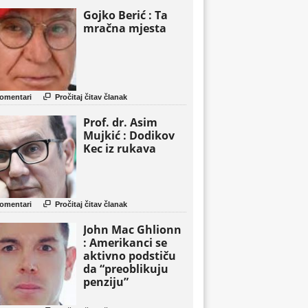
Gojko Berić : Ta
mračna mjesta

omentari
Pročitaj čitav članak
Prof. dr. Asim
Mujkić : Dodikov
Kec iz rukava

omentari
Pročitaj čitav članak
John Mac Ghlionn
: Amerikanci se
aktivno podstiču
da “preoblikuju
penziju”