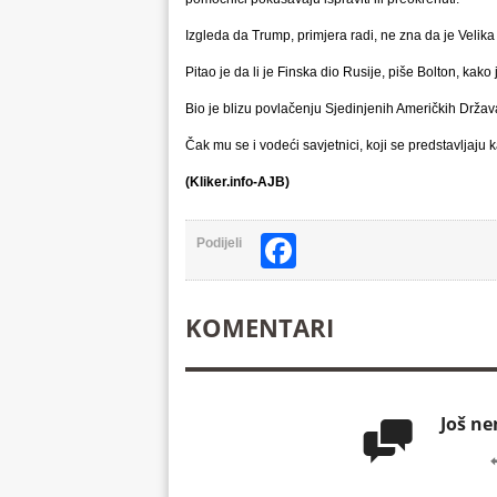
Izgleda da Trump, primjera radi, ne zna da je Velika 
Pitao je da li je Finska dio Rusije, piše Bolton, kako j
Bio je blizu povlačenju Sjedinjenih Američkih Drža
Čak mu se i vodeći savjetnici, koji se predstavljaju k
(Kliker.info-AJB)
Facebook
Podijeli
KOMENTARI
Još n
