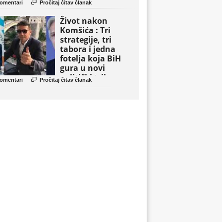

omentari
Pročitaj čitav članak
Život nakon
Komšića : Tri
strategije, tri
tabora i jedna
fotelja koja BiH
gura u novi
politički triler

omentari
Pročitaj čitav članak