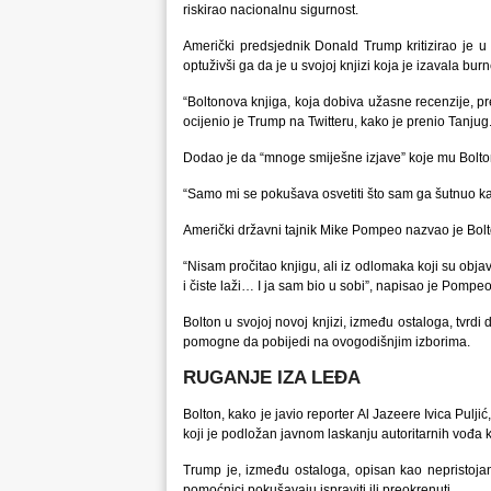
riskirao nacionalnu sigurnost.
Američki predsjednik Donald Trump kritizirao je u
optuživši ga da je u svojoj knjizi koja je izavala bur
“Boltonova knjiga, koja dobiva užasne recenzije, pred
ocijenio je Trump na Twitteru, kako je prenio Tanjug
Dodao je da “mnoge smiješne izjave” koje mu Bolton pr
“Samo mi se pokušava osvetiti što sam ga šutnuo ka
Američki državni tajnik Mike Pompeo nazvao je Bol
“Nisam pročitao knjigu, ali iz odlomaka koji su objav
i čiste laži… I ja sam bio u sobi”, napisao je Pompe
Bolton u svojoj novoj knjizi, između ostaloga, tvrd
pomogne da pobijedi na ovogodišnjim izborima.
RUGANJE IZA LEĐA
Bolton, kako je javio reporter Al Jazeere Ivica Puljić
koji je podložan javnom laskanju autoritarnih vođa k
Trump je, između ostaloga, opisan kao nepristoja
pomoćnici pokušavaju ispraviti ili preokrenuti.