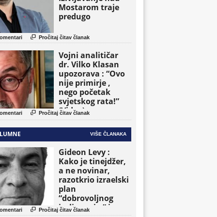
Mostarom traje
predugo

omentari
Pročitaj čitav članak
Vojni analitičar
dr. Vilko Klasan
upozorava : “Ovo
nije primirje ,
nego početak
svjetskog rata!”
(Video)

omentari
Pročitaj čitav članak
LUMNE
VIŠE ČLANAKA
Gideon Levy :
Kako je tinejdžer,
a ne novinar,
razotkrio izraelski
plan
“dobrovoljnog
iseljavanja ” iz

omentari
Pročitaj čitav članak
Gaze