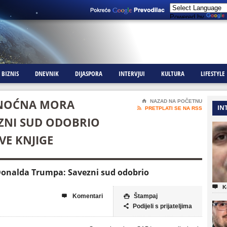
Powered by
BIZNIS
DNEVNIK
DIJASPORA
INTERVJUI
KULTURA
LIFESTYLE
 NOĆNA MORA
⌂
NAZAD NA POČETNU
IN

PRETPLATI SE NA RSS
ZNI SUD ODOBRIO
VE KNJIGE
Donalda Trumpa: Savezni sud odobrio

K
Komentari
Štampaj


Podijeli s prijateljima
