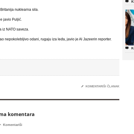

K
Britanija nuklearna sila.
e javio Puljić.
va iz NATO saveza.
ao nepokolebljivo odani, rugaju iza leđa, javio je Al Jazeerin reporter.

K
✎
KOMENTARIŠI ČLANAK
ema komentara

Komentariši