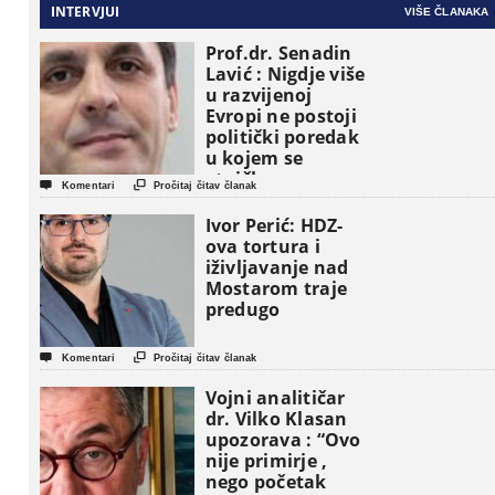
INTERVJUI
VIŠE ČLANAKA
Prof.dr. Senadin
Lavić : Nigdje više
u razvijenoj
Evropi ne postoji
politički poredak
u kojem se
etničke grupe


Komentari
Pročitaj čitav članak
pojavljuju kao
osnovne
Ivor Perić: HDZ-
političke jedinice
ova tortura i
iživljavanje nad
Mostarom traje
predugo


Komentari
Pročitaj čitav članak
Vojni analitičar
dr. Vilko Klasan
upozorava : “Ovo
nije primirje ,
nego početak