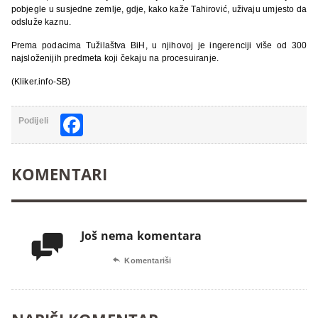
pobjegle u susjedne zemlje, gdje, kako kaže Tahirović, uživaju umjesto da
odsluže kaznu.
Prema podacima Tužilaštva BiH, u njihovoj je ingerenciji više od 300
najsloženijih predmeta koji čekaju na procesuiranje.
(Kliker.info-SB)
Facebook
Podijeli
KOMENTARI
Još nema komentara


Komentariši