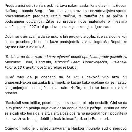
Predstavnici udruženja srpskih žrtava nakon sastanka s glavnim tužiocem
Haškog tribunala Sergom Brammertzom izrazili su nezadovoljstvo sporim
procesuiranjem predmeta ratnih zločina, te zatražili da se počne s
podizanjem optužnica. Žrtve su predale nove materijale o mjestima
zatočenja, njih 127 u 16 gradova, a za koje niko nije odgovarao.
Dobili su uvjeravanja da će uskoro biti podignute optužnice za zločine koji
su od posebnog interesa, kaže predsjednik saveza logoraša Republike
Srpske
Branislav Dukić
.
“Rekli su da će u roku od šest mjeseci podići optužnice protiv glavnih za
Sijekovac, Brod, Derventu, Mrkonjić Grad, Dobrovoljačku, Tuzlansku
kolonu, 13 krajiških opština”
, rekao je Dukić.
Dukić tvrdi da je obećano da će Atif Dudaković vrlo brzo biti
uhapšen.Nakon sastanka Brammertz je kazao kako očekuje da se nastavi
sa gonjenjem osumnjičenih za ratni zločin, te da se tome da visoki
prioritet.
“Saslušali smo kritike, posebno kada se radi o pitanju nestalih. Čini se da
je to jedno od pitanja koje ovih dana dobija manje pažnje. Mislim da smo
se složili oko toga da je žrtva žrtva bez obzira na nacionalnost i počinitelja
i da sve žrtve trebaju dobiti jednak tretman”, rekao je Brammertz.
Ocijenio i kako je u svjetlu zatvaranja Haškog tribunala sud o njegovoj