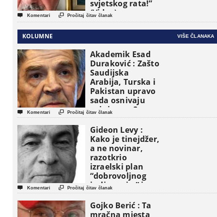
svjetskog rata!”
(Video)


Komentari
Pročitaj čitav članak
KOLUMNE
VIŠE ČLANAKA
Akademik Esad
Duraković : Zašto
Saudijska
Arabija, Turska i
Pakistan upravo
sada osnivaju
vojni savez?


Komentari
Pročitaj čitav članak
Gideon Levy :
Kako je tinejdžer,
a ne novinar,
razotkrio
izraelski plan
“dobrovoljnog
iseljavanja ” iz


Komentari
Pročitaj čitav članak
Gaze
Gojko Berić : Ta
mračna mjesta