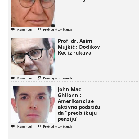


Komentari
Pročitaj čitav članak
Prof. dr. Asim
Mujkić : Dodikov
Kec iz rukava


Komentari
Pročitaj čitav članak
John Mac
Ghlionn :
Amerikanci se
aktivno podstiču
da “preoblikuju
penziju”


Komentari
Pročitaj čitav članak