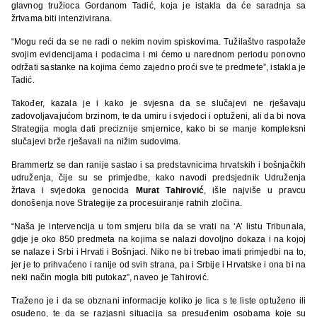
glavnog tružioca Gordanom Tadić, koja je istakla da će saradnja sa
žrtvama biti intenzivirana.
“Mogu reći da se ne radi o nekim novim spiskovima. Tužilaštvo raspolaže
svojim evidencijama i podacima i mi ćemo u narednom periodu ponovno
održati sastanke na kojima ćemo zajedno proći sve te predmete”, istakla je
Tadić.
Također, kazala je i kako je svjesna da se slučajevi ne rješavaju
zadovoljavajućom brzinom, te da umiru i svjedoci i optuženi, ali da bi nova
Strategija mogla dati preciznije smjernice, kako bi se manje kompleksni
slučajevi brže rješavali na nižim sudovima.
Brammertz se dan ranije sastao i sa predstavnicima hrvatskih i bošnjačkih
udruženja, čije su se primjedbe, kako navodi predsjednik Udruženja
žrtava i svjedoka genocida
Murat Tahirović
, išle najviše u pravcu
donošenja nove Strategije za procesuiranje ratnih zločina.
“Naša je intervencija u tom smjeru bila da se vrati na ‘A’ listu Tribunala,
gdje je oko 850 predmeta na kojima se nalazi dovoljno dokaza i na kojoj
se nalaze i Srbi i Hrvati i Bošnjaci. Niko ne bi trebao imati primjedbi na to,
jer je to prihvaćeno i ranije od svih strana, pa i Srbije i Hrvatske i ona bi na
neki način mogla biti putokaz”, naveo je Tahirović.
Traženo je i da se obznani informacije koliko je lica s te liste optuženo ili
osuđeno, te da se razjasni situacija sa presuđenim osobama koje su