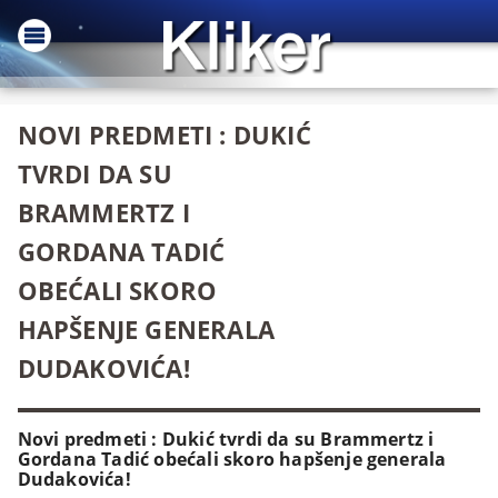
NOVI PREDMETI : DUKIĆ
TVRDI DA SU
BRAMMERTZ I
GORDANA TADIĆ
OBEĆALI SKORO
HAPŠENJE GENERALA
DUDAKOVIĆA!
Novi predmeti : Dukić tvrdi da su Brammertz i
Gordana Tadić obećali skoro hapšenje generala
Dudakovića!