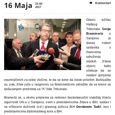
16 Maja
Komentari

21:50
2017
Glavni tužilac
Haškog
Tribunala
Serge
Brammertz
u
Sarajevu je
danas nakon
sastanka s
članovima
udruženja
srpskih žrtava
izjavio kako
očekuje da se
nastavi gonjenje
osumnjičenih za ratne zločine, te da se tome da visoki prioritet. Bošnjačke
su, pak, žrtve juče u razgovoru sa Brammertzom zatražile da se krene sa
rješavanjem predmeta sa “A” liste Tribunala.
Bramertz se, u okviru priprema za redovan šestomjesečni izvještaj Vijeću
sigurnosti UN-a u Sarajevu, osim s predstavnicima žrtava u BiH, sastao i
sa vršiocem dužnosti (v.d.) glavnog tužioca BiH
Gordanom Tadić
, kao i
predstavnicima diplomatskog kora u BiH.