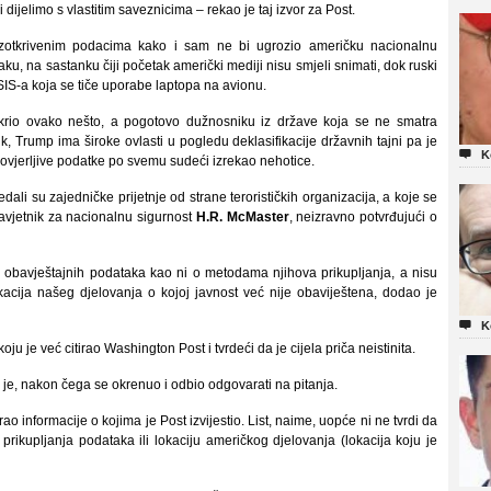
dijelimo s vlastitim saveznicima – rekao je taj izvor za Post.
 razotkrivenim podacima kako i sam ne bi ugrozio američku nacionalnu
aku, na sastanku čiji početak američki mediji nisu smjeli snimati, dok ruski
i ISIS-a koja se tiče uporabe laptopa na avionu.
otkrio ovako nešto, a pogotovo dužnosniku iz države koja se ne smatra
k, Trump ima široke ovlasti u pogledu deklasifikacije državnih tajni pa je

K
 povjerljive podatke po svemu sudeći izrekao nehotice.
dali su zajedničke prijetnje od strane terorističkih organizacija, a koje se
v savjetnik za nacionalnu sigurnost
H.R. McMaster
, neizravno potvrđujući o
a obavještajnih podataka kao ni o metodama njihova prikupljanja, a nisu
kacija našeg djelovanja o kojoj javnost već nije obaviještena, dodao je

K
ju je već citirao Washington Post i tvrdeći da je cijela priča neistinita.
 je, nakon čega se okrenuo i odbio odgovarati na pitanja.
informacije o kojima je Post izvijestio. List, naime, uopće ni ne tvrdi da
prikupljanja podataka ili lokaciju američkog djelovanja (lokacija koju je