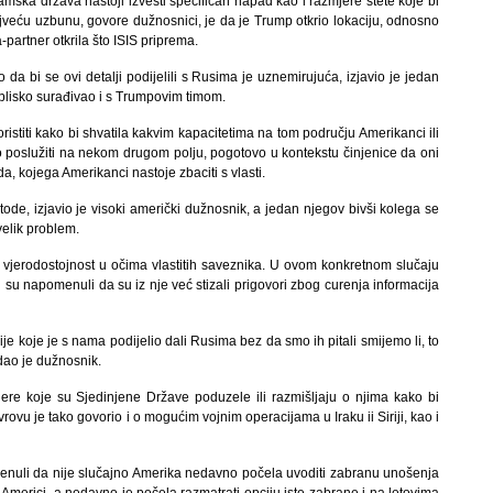
lamska država nastoji izvesti specifičan napad kao i razmjere štete koje bi
jveću uzbunu, govore dužnosnici, je da je Trump otkrio lokaciju, odnosno
partner otkrila što ISIS priprema.
 da bi se ovi detalji podijelili s Rusima je uznemirujuća, izjavio je jedan
e blisko surađivao i s Trumpovim timom.
oristiti kako bi shvatila kakvim kapacitetima na tom području Amerikanci ili
lo poslužiti na nekom drugom polju, pogotovo u kontekstu činjenice da oni
a, kojega Amerikanci nastoje zbaciti s vlasti.
metode, izjavio je visoki američki dužnosnik, a jedan njegov bivši kolega se
velik problem.
vjerodostojnost u očima vlastitih saveznika. U ovom konkretnom slučaju
, ali su napomenuli da su iz nje već stizali prigovori zbog curenja informacija
e koje je s nama podijelio dali Rusima bez da smo ih pitali smijemo li, to
dao je dužnosnik.
re koje su Sjedinjene Države poduzele ili razmišljaju o njima kako bi
vrovu je tako govorio i o mogućim vojnim operacijama u Iraku ii Siriji, kao i
pomenuli da nije slučajno Amerika nedavno počela uvoditi zabranu unošenja