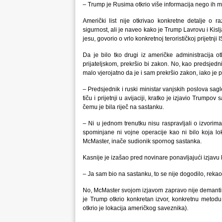
– Trump je Rusima otkrio više informacija nego ih mi 
Američki list nije otkrivao konkretne detalje o
sigurnost, ali je naveo kako je Trump Lavrovu i Kislj
jesu, govorio o vrlo konkretnoj terorističkoj prijetnj
Da je bilo tko drugi iz američke administracija 
prijateljskom, prekršio bi zakon. No, kao predsjedni
malo vjerojatno da je i sam prekršio zakon, iako je
– Predsjednik i ruski ministar vanjskih poslova sagle
tiču i prijetnji u avijaciji, kratko je izjavio Trumpo
čemu je bila riječ na sastanku.
– Ni u jednom trenutku nisu raspravljali o izvorim
spominjane ni vojne operacije kao ni bilo koja lo
McMaster, inače sudionik spornog sastanka.
Kasnije je izašao pred novinare ponavljajući izjavu ko
– Ja sam bio na sastanku, to se nije dogodilo, rekao
No, McMaster svojom izjavom zapravo nije demantirao 
je Trump otkrio konkretan izvor, konkretnu metodu 
otkrio je lokacija američkog saveznika).