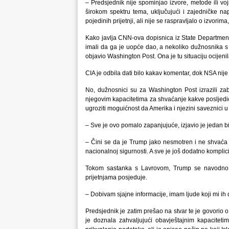
– Predsjednik nije spominjao izvore, metode ili v
širokom spektru tema, uključujući i zajedničke nap
pojedinih prijetnji, ali nije se raspravljalo o izvori
Kako javlja CNN-ova dopisnica iz State Departmenta
imali da ga je uopće dao, a nekoliko dužnosnika s ko
objavio Washington Post. Ona je tu situaciju ocijen
CIA je odbila dati bilo kakav komentar, dok NSA nij
No, dužnosnici su za Washington Post izrazili zab
njegovim kapacitetima za shvaćanje kakve posljedi
ugroziti moguićnost da Amerika i njezini saveznici u
– Sve je ovo pomalo zapanjujuće, izjavio je jedan 
– Čini se da je Trump jako nesmotren i ne shvaća 
nacionalnoj sigurnosti. A sve je još dodatno kompli
Tokom sastanka s Lavrovom, Trump se navodno hv
prijetnjama posjeduje.
– Dobivam sjajne informacije, imam ljude koji mi ih
Predsjednik je zatim prešao na stvar te je govorio 
je doznala zahvaljujući obavještajnim kapaciteti