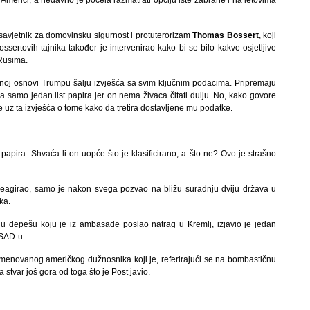
Americi, a nedavno je počela razmatrati opciju iste zabrane i na letovima
v savjetnik za domovinsku sigurnost i protuterorizam
Thomas Bossert
, koji
ertovih tajnika također je intervenirao kako bi se bilo kakve osjetljive
 Rusima.
noj osnovi Trumpu šalju izvješća sa svim ključnim podacima. Pripremaju
na samo jedan list papira jer on nema živaca čitati dulju. No, kako govore
e uz ta izvješća o tome kako da tretira dostavljene mu podatke.
papira. Shvaća li on uopće što je klasificirano, a što ne? Ovo je strašno
reagirao, samo je nakon svega pozvao na bližu suradnju dviju država u
ka.
nu depešu koju je iz ambasade poslao natrag u Kremlj, izjavio je jedan
 SAD-u.
menovanog američkog dužnosnika koji je, referirajući se na bombastičnu
 stvar još gora od toga što je Post javio.