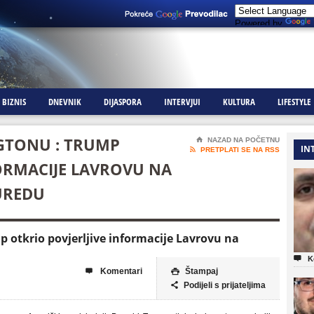
Powered by
BIZNIS
DNEVNIK
DIJASPORA
INTERVJUI
KULTURA
LIFESTYLE
GTONU : TRUMP
⌂
NAZAD NA POČETNU
IN

PRETPLATI SE NA RSS
FORMACIJE LAVROVU NA
UREDU
otkrio povjerljive informacije Lavrovu na

K
Komentari
Štampaj


Podijeli s prijateljima
