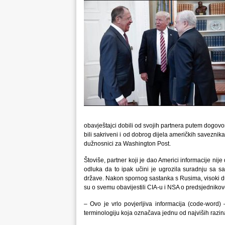
obavještajci dobili od svojih partnera putem dogovora
bili sakriveni i od dobrog dijela američkih saveznik
dužnosnici za Washington Post.
Štoviše, partner koji je dao Americi informacije nij
odluka da to ipak učini je ugrozila suradnju sa s
države. Nakon spornog sastanka s Rusima, visoki du
su o svemu obavijestili CIA-u i NSA o predsjedniko
– Ovo je vrlo povjerljiva informacija (code-word)
terminologiju koja označava jednu od najviših razina