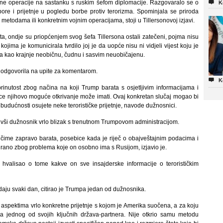
ojne operacije na sastanku s ruskim šefom diplomacije. Razgovaralo se o

K
ore i prijetnje u pogledu borbe protiv terorizma. Spominjala se priroda
ma, metodama ili konkretnim vojnim operacijama, stoji u Tillersonovoj izjavi.
, ondje su priopćenjem svog šefa Tillersona ostali zatečeni, pojma nisu
jima je komunicirala tvrdilo joj je da uopće nisu ni vidjeli vijest koju je
ila kao krajnje neobičnu, čudnu i sasvim neuobičajenu.
e odgovorila na upite za komentarom.

K
rinutost zbog načina na koji Trump barata s osjetljivim informacijama i
ce njihovo moguće otkrivanje može imati. Ovaj konkretan slučaj mogao bi
 budućnosti osujete neke terorističke prijetnje, navode dužnosnici.
bivši dužnosnik vrlo blizak s trenutnom Trumpovom administracijom.
čime zapravo barata, posebice kada je riječ o obajveštajnim podacima i
cirano zbog problema koje on osobno ima s Rusijom, izjavio je.
alisao o tome kakve on sve insajderske informacije o terorističkim
 daju svaki dan, citirao je Trumpa jedan od dužnosnika.
o aspektima vrlo konkretne prijetnje s kojom je Amerika suočena, a za koju
ma jednog od svojih ključnih država-partnera. Nije otkrio samu metodu