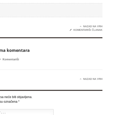

NAZAD NA VRH
✎
KOMENTARIŠI ČLANAK
ema komentara

Komentariši

NAZAD NA VRH
sa neće biti objavljena.
 su označena
*