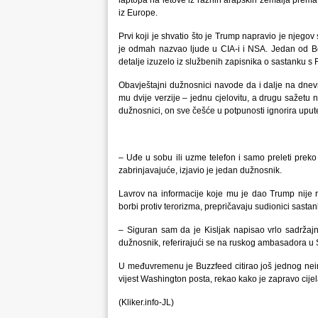
laptopa na letove iz raznih arapskih zemalja prema 
iz Europe.
Prvi koji je shvatio što je Trump napravio je njego
je odmah nazvao ljude u CIA-i i NSA. Jedan od Boss
detalje izuzelo iz službenih zapisnika o sastanku s
Obavještajni dužnosnici navode da i dalje na dnev
mu dvije verzije – jednu cjelovitu, a drugu sažetu 
dužnosnici, on sve češće u potpunosti ignorira uput
– Uđe u sobu ili uzme telefon i samo preleti preko 
zabrinjavajuće, izjavio je jedan dužnosnik.
Lavrov na informacije koje mu je dao Trump nije 
borbi protiv terorizma, prepričavaju sudionici sastan
– Siguran sam da je Kisljak napisao vrlo sadržaj
dužnosnik, referirajući se na ruskog ambasadora u
U međuvremenu je Buzzfeed citirao još jednog nei
vijest Washington posta, rekao kako je zapravo cijela
(Kliker.info-JL)