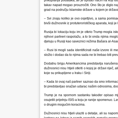
prikuplanja podataka, ali je opisao način na koji Is
takav napad mogao prouzročiti. Ono što je diglo na
grad na području Islamske države u kojem je država-
– Svi znaju koliko je ovo osjetljivo, a sama pomisao
bivši dužnosnik iz protuterorističkog aparata, koji j
Rusija bi lokaciju koju im je otkrio Trump mogla isk
njihovi partneri raspolažu, a to bi onda njima mog
djeluju u Rusiji kao saveznici režima Bašara al-Asad
– Rusi bi mogli sada identificirati naše izvore ili 
složio i dodao da to njima sada ne bi trebao biti pre
Dodatnu brigu Amerikancima predstavlja narušena 
dužnosnici nisu htjeli otkriti o kojoj je državi riječ
koje su prikupljene u Iraku i Siriji.
– Kada bi ovaj naš partner saznao da smo informacij
bi predstavljao snažan udarac našim odnosima, do
Trump je na spornom sastanku također opisao mje
osujetili prijetnju ISIS-a koju je ranije spomenuo. La
o drugim mogućim koracima.
Dužnosnici nisu htjeli ulaziti u detalje, ali su na