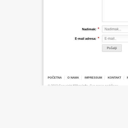
*
Nadimak:
*
E-mail adresa:
POČETNA
O NAMA
IMPRESSUM
KONTAKT
© 2013 Copyright
Kliker.info
. Sva prava zadržana.