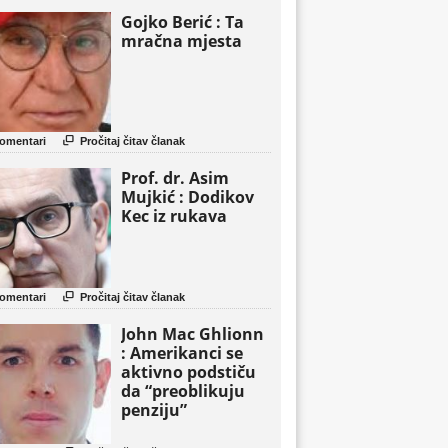
Gojko Berić : Ta
mračna mjesta

omentari
Pročitaj čitav članak
Prof. dr. Asim
Mujkić : Dodikov
Kec iz rukava

omentari
Pročitaj čitav članak
John Mac Ghlionn
: Amerikanci se
aktivno podstiču
da “preoblikuju
penziju”