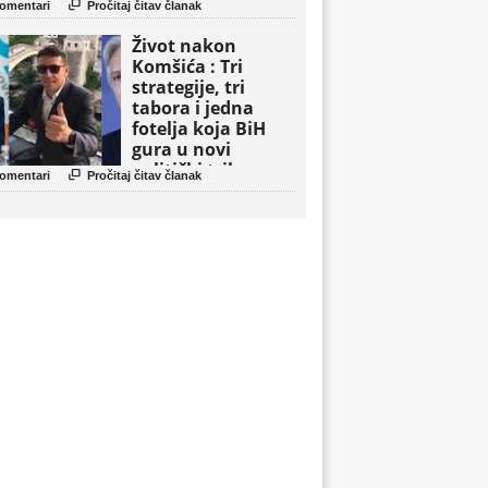

omentari
Pročitaj čitav članak
Život nakon
Komšića : Tri
strategije, tri
tabora i jedna
fotelja koja BiH
gura u novi
politički triler

omentari
Pročitaj čitav članak