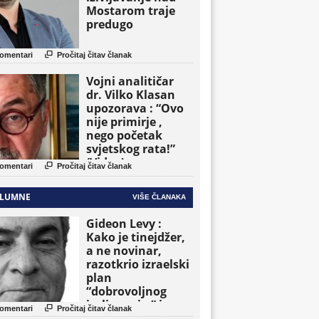
Mostarom traje
predugo

omentari
Pročitaj čitav članak
Vojni analitičar
dr. Vilko Klasan
upozorava : “Ovo
nije primirje ,
nego početak
svjetskog rata!”
(Video)

omentari
Pročitaj čitav članak
LUMNE
VIŠE ČLANAKA
Gideon Levy :
Kako je tinejdžer,
a ne novinar,
razotkrio izraelski
plan
“dobrovoljnog
iseljavanja ” iz

omentari
Pročitaj čitav članak
Gaze