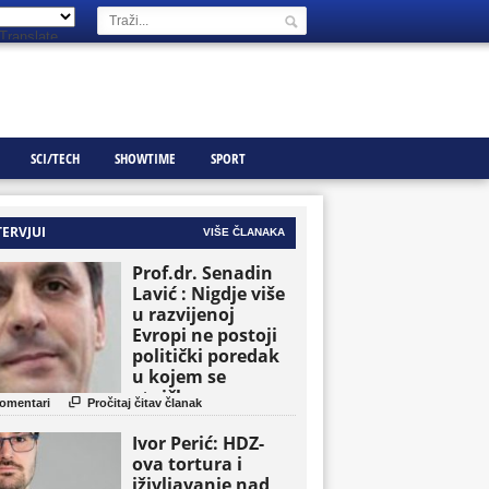
Translate
SCI/TECH
SHOWTIME
SPORT
TERVJUI
VIŠE ČLANAKA
Prof.dr. Senadin
Lavić : Nigdje više
u razvijenoj
Evropi ne postoji
politički poredak
u kojem se
etničke grupe

omentari
Pročitaj čitav članak
pojavljuju kao
osnovne političke
Ivor Perić: HDZ-
jedinice
ova tortura i
iživljavanje nad