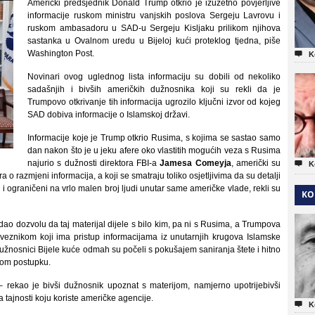
Američki predsjednik Donald Trump otkrio je izuzetno povjerljive
informacije ruskom ministru vanjskih poslova Sergeju Lavrovu i
ruskom ambasadoru u SAD-u Sergeju Kisljaku prilikom njihova
sastanka u Ovalnom uredu u Bijeloj kući proteklog tjedna, piše
Washington Post.

K
Novinari ovog uglednog lista informaciju su dobili od nekoliko
sadašnjih i bivših američkih dužnosnika koji su rekli da je
Trumpovo otkrivanje tih informacija ugrozilo ključni izvor od kojeg
SAD dobiva informacije o Islamskoj državi.
Informacije koje je Trump otkrio Rusima, s kojima se sastao samo
dan nakon što je u jeku afere oko vlastitih mogućih veza s Rusima
najurio s dužnosti direktora FBI-a
Jamesa Comeyja
, američki su

K
 o razmjeni informacija, a koji se smatraju toliko osjetljivima da su detalji
a i ograničeni na vrlo malen broj ljudi unutar same američke vlade, rekli su
KO
e dao dozvolu da taj materijal dijele s bilo kim, pa ni s Rusima, a Trumpova
aveznikom koji ima pristup informacijama iz unutarnjih krugova Islamske
žnosnici Bijele kuće odmah su počeli s pokušajem saniranja štete i hitno
vom postupku.
 – rekao je bivši dužnosnik upoznat s materijom, namjerno upotrijebivši
 tajnosti koju koriste američke agencije.

K