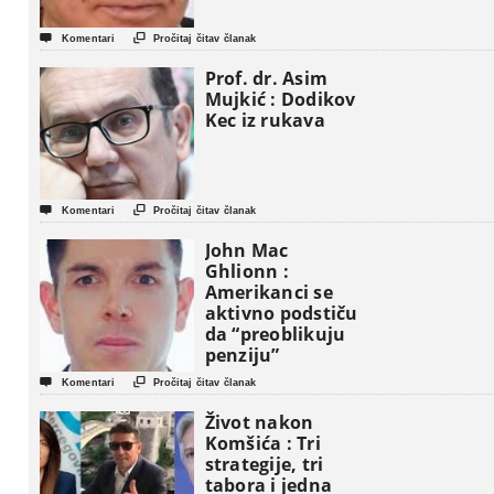


Komentari
Pročitaj čitav članak
Prof. dr. Asim
Mujkić : Dodikov
Kec iz rukava


Komentari
Pročitaj čitav članak
John Mac
Ghlionn :
Amerikanci se
aktivno podstiču
da “preoblikuju
penziju”


Komentari
Pročitaj čitav članak
Život nakon
Komšića : Tri
strategije, tri
tabora i jedna