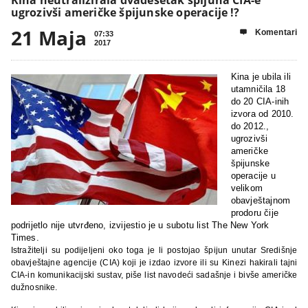
ugrozivši američke špijunske operacije !?
21 Maja
Komentari

07:33
2017
Kina je ubila ili
utamničila 18
do 20 CIA-inih
izvora od 2010.
do 2012.,
ugrozivši
američke
špijunske
operacije u
velikom
obavještajnom
prodoru čije
podrijetlo nije utvrđeno, izvijestio je u subotu list The New York
Times.
Istražitelji su podijeljeni oko toga je li postojao špijun unutar Središnje
obavještajne agencije (CIA) koji je izdao izvore ili su Kinezi hakirali tajni
CIA-in komunikacijski sustav, piše list navodeći sadašnje i bivše američke
dužnosnike.