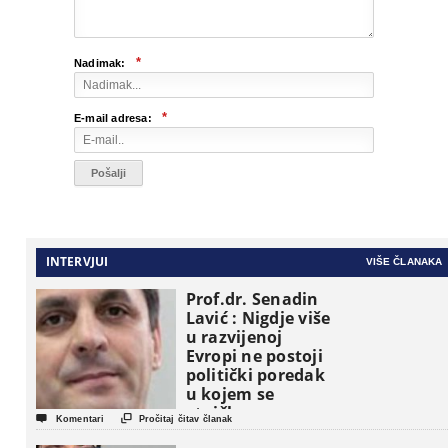
*
Nadimak:
*
E-mail adresa:
INTERVJUI
VIŠE ČLANAKA
Prof.dr. Senadin
Lavić : Nigdje više
u razvijenoj
Evropi ne postoji
politički poredak
u kojem se
etničke grupe


Komentari
Pročitaj čitav članak
pojavljuju kao