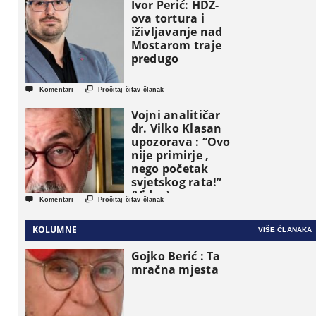
osnovne
Ivor Perić: HDZ-
političke jedinice
ova tortura i
iživljavanje nad
Mostarom traje
predugo


Komentari
Pročitaj čitav članak
Vojni analitičar
dr. Vilko Klasan
upozorava : “Ovo
nije primirje ,
nego početak
svjetskog rata!”
(Video)


Komentari
Pročitaj čitav članak
KOLUMNE
VIŠE ČLANAKA
Gojko Berić : Ta
mračna mjesta