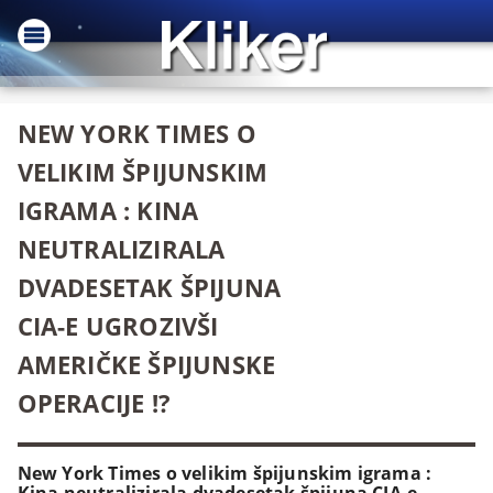
NEW YORK TIMES O
VELIKIM ŠPIJUNSKIM
IGRAMA : KINA
NEUTRALIZIRALA
DVADESETAK ŠPIJUNA
CIA-E UGROZIVŠI
AMERIČKE ŠPIJUNSKE
OPERACIJE !?
New York Times o velikim špijunskim igrama :
Kina neutralizirala dvadesetak špijuna CIA-e