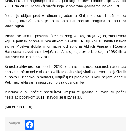
Kinezi su ubili najmanje desetak ljudi koji su davali informacije CIA-i od
2010. do 2012., razorivši mrežu koja je stvarana godinama, navodi list.
Jedan je ubijen pred vladinom zgradom u Kini, rekla su tri dužnosnika
Timesu, kazavši kako je to trebala biti poruka drugima o radu za
Washington.
Prodor se smatra posebno štetnim zbog velikog broja izgubljenih izvora
koji je jednak onome u Sovjetskom Savezu i Rusiji koji su nestali nakon
što je Moskva dobila informacije od špijuna Aldrich Amesa i Roberta
Hanssena, navodi se u izvještaju . Ames je djelovao kao špijun 1980-tih, a
Hanssen od 1979. do 2001.
Kineske aktivnosti su počele 2010. kada je američka špijunska agencija
dobivala informacije visoke kvalitete o kineskoj vladi od izvora smještenih
duboko u kineskoj birokraciji, uključujući probleme s korupcijom vlade u
Pekingu, rekla su Timesu četiri bivša dužnosnika.
Informacije su počele presušivati krajem te godine a izvori su počeli
nestajati početkom 2011., navodi se u izvještaju.
(Kliker.info-Hina)
Facebook
Podijeli