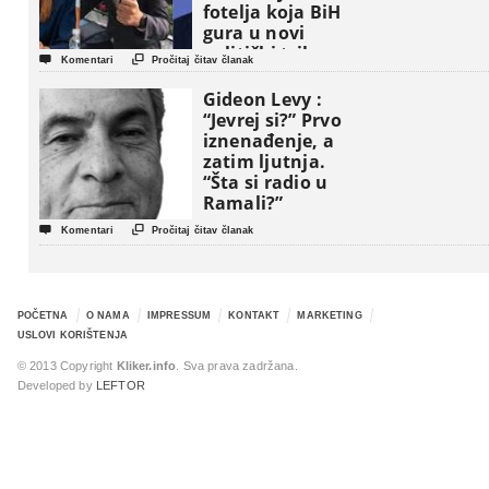
fotelja koja BiH
gura u novi
politički triler


Komentari
Pročitaj čitav članak
Gideon Levy :
“Jevrej si?” Prvo
iznenađenje, a
zatim ljutnja.
“Šta si radio u
Ramali?”


Komentari
Pročitaj čitav članak
POČETNA
O NAMA
IMPRESSUM
KONTAKT
MARKETING
USLOVI KORIŠTENJA
© 2013 Copyright
Kliker.info
. Sva prava zadržana.
Developed by
LEFTOR