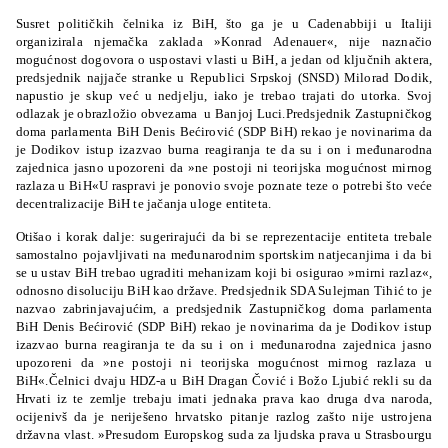
Susret političkih čelnika iz BiH, što ga je u Cadenabbiji u Italiji
organizirala njemačka zaklada »Konrad Adenauer«, nije naznačio
mogućnost dogovora o uspostavi vlasti u BiH, a jedan od ključnih aktera,
predsjednik najjače stranke u Republici Srpskoj (SNSD) Milorad Dodik,
napustio je skup već u nedjelju, iako je trebao trajati do utorka. Svoj
odlazak je obrazložio obvezama u Banjoj Luci.Predsjednik Zastupničkog
doma parlamenta BiH Denis Bećirović (SDP BiH) rekao je novinarima da
je Dodikov istup izazvao burna reagiranja te da su i on i međunarodna
zajednica jasno upozoreni da »ne postoji ni teorijska mogućnost mirnog
razlaza u BiH«
U raspravi je ponovio svoje poznate teze o potrebi što veće
decentralizacije BiH te jačanja uloge entiteta.
Otišao i korak dalje: sugerirajući da bi se reprezentacije entiteta trebale
samostalno pojavljivati na međunarodnim sportskim natjecanjima i da bi
se u ustav BiH trebao ugraditi mehanizam koji bi osigurao »mirni razlaz«,
odnosno disoluciju BiH kao države. Predsjednik SDA Sulejman Tihić to je
nazvao zabrinjavajućim, a predsjednik Zastupničkog doma parlamenta
BiH Denis Bećirović (SDP BiH) rekao je novinarima da je Dodikov istup
izazvao burna reagiranja te da su i on i međunarodna zajednica jasno
upozoreni da »ne postoji ni teorijska mogućnost mirnog razlaza u
BiH«.
Čelnici dvaju HDZ-a u BiH Dragan Čović i Božo Ljubić rekli su da
Hrvati iz te zemlje trebaju imati jednaka prava kao druga dva naroda,
ocijenivš da je neriješeno hrvatsko pitanje razlog zašto nije ustrojena
državna vlast. »Presudom Europskog suda za ljudska prava u Strasbourgu