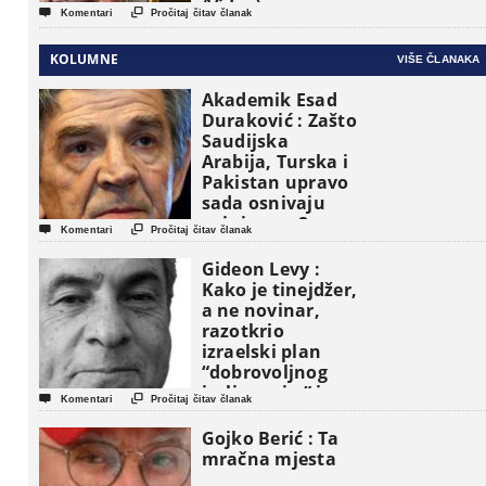
(Video)


Komentari
Pročitaj čitav članak
KOLUMNE
VIŠE ČLANAKA
Akademik Esad
Duraković : Zašto
Saudijska
Arabija, Turska i
Pakistan upravo
sada osnivaju
vojni savez?


Komentari
Pročitaj čitav članak
Gideon Levy :
Kako je tinejdžer,
a ne novinar,
razotkrio
izraelski plan
“dobrovoljnog
iseljavanja ” iz


Komentari
Pročitaj čitav članak
Gaze
Gojko Berić : Ta
mračna mjesta