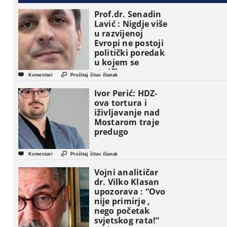
Prof.dr. Senadin
Lavić : Nigdje više
u razvijenoj
Evropi ne postoji
politički poredak
u kojem se
etničke grupe


Komentari
Pročitaj čitav članak
pojavljuju kao
osnovne
Ivor Perić: HDZ-
političke jedinice
ova tortura i
iživljavanje nad
Mostarom traje
predugo


Komentari
Pročitaj čitav članak
Vojni analitičar
dr. Vilko Klasan
upozorava : “Ovo
nije primirje ,
nego početak
svjetskog rata!”