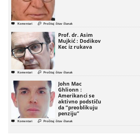


Komentari
Pročitaj čitav članak
Prof. dr. Asim
Mujkić : Dodikov
Kec iz rukava


Komentari
Pročitaj čitav članak
John Mac
Ghlionn :
Amerikanci se
aktivno podstiču
da “preoblikuju
penziju”


Komentari
Pročitaj čitav članak