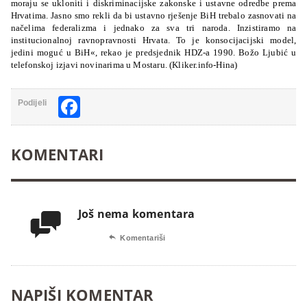
moraju se ukloniti i diskriminacijske zakonske i ustavne odredbe prema
Hrvatima. Jasno smo rekli da bi ustavno rješenje BiH trebalo zasnovati na
načelima federalizma i jednako za sva tri naroda. Inzistiramo na
institucionalnoj ravnopravnosti Hrvata. To je konsocijacijski model,
jedini moguć u BiH«, rekao je predsjednik HDZ-a 1990. Božo Ljubić u
telefonskoj izjavi novinarima u Mostaru. (Kliker.info-Hina)
Facebook
Podijeli
KOMENTARI
Još nema komentara


Komentariši
NAPIŠI KOMENTAR