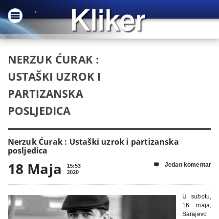
NERZUK ĆURAK :
USTAŠKI UZROK I
PARTIZANSKA
POSLJEDICA
Nerzuk Ćurak : Ustaški uzrok i partizanska
posljedica
18 Maja
Jedan komentar

15:53
2020
U subotu,
16. maja,
Sarajevo