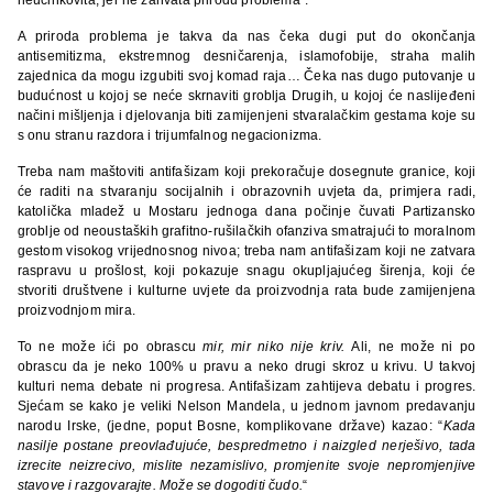
A priroda problema je takva da nas čeka dugi put do okončanja
antisemitizma, ekstremnog desničarenja, islamofobije, straha malih
zajednica da mogu izgubiti svoj komad raja… Čeka nas dugo putovanje u
budućnost u kojoj se neće skrnaviti groblja Drugih, u kojoj će naslijeđeni
načini mišljenja i djelovanja biti zamijenjeni stvaralačkim gestama koje su
s onu stranu razdora i trijumfalnog negacionizma.
Treba nam maštoviti antifašizam koji prekoračuje dosegnute granice, koji
će raditi na stvaranju socijalnih i obrazovnih uvjeta da, primjera radi,
katolička mladež u Mostaru jednoga dana počinje čuvati Partizansko
groblje od neoustaških grafitno-rušilačkih ofanziva smatrajući to moralnom
gestom visokog vrijednosnog nivoa; treba nam antifašizam koji ne zatvara
raspravu u prošlost, koji pokazuje snagu okupljajućeg širenja, koji će
stvoriti društvene i kulturne uvjete da proizvodnja rata bude zamijenjena
proizvodnjom mira.
To ne može ići po obrascu
mir, mir niko nije kriv.
Ali, ne može ni po
obrascu da je neko 100% u pravu a neko drugi skroz u krivu. U takvoj
kulturi nema debate ni progresa. Antifašizam zahtijeva debatu i progres.
Sjećam se kako je veliki Nelson Mandela, u jednom javnom predavanju
narodu Irske, (jedne, poput Bosne, komplikovane države) kazao: “
Kada
nasilje postane preovlađujuće, bespredmetno i naizgled nerješivo, tada
izrecite neizrecivo, mislite nezamislivo, promjenite svoje nepromjenjive
stavove i razgovarajte. Može se dogoditi čudo.
“