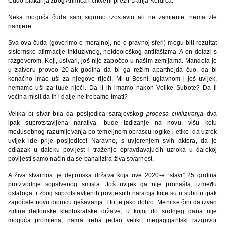
Čudo plakanja zbog Ahmića i crkveni prezir Darija Kordića.
Neka moguća čuda sam sigurno izostavio ali ne zamjerite, nema zle
namjere.
Sva ova čuda (govorimo o moralnoj, ne o pravnoj sferi) mogu biti rezultat
sistemske afirmacije inkluzivnog, neideološkog antifašizma. A on dolazi s
razgovorom. Koji, ustvari, još nije započeo u našim zemljama. Mandela je
u zatvoru proveo 20-ak godina da bi ga režim aparthejda čuo, da bi
konačno imao uši za njegove riječi. Mi u Bosni, uglavnom i još uvijek,
nemamo uši za tuđe riječi. Da li ih imamo nakon Velike Subote? Da li
većina misli da ih i dalje ne trebamo imati?
Velika bi stvar bila da posljedica sarajevskog
procesa civiliziranja
dva
ipak suprotstavljena narativa, bude izdizanje na novu, višu kotu
međusobnog razumijevanja po temeljnom obrascu logike i etike: da uzrok
uvijek ide prije posljedice! Naravno, s uvjerenjem svih aktera, da je
odlazak u daleku povijest i traženje opravdavajućih uzroka u dalekoj
povijesti samo način da se banalizira živa stvarnost.
A živa stvarnost je dejtonska država koja ove 2020-e “slavi” 25 godina
proizvodnje sopstvenog smisla. Još uvijek ga nije pronašla, između
ostaloga, i zbog suprotstavljenih povijesnih naracija koje su u subotu ipak
započele novu dionicu rješavanja. I to je jako dobro. Meni se čini da izvan
zidina dejtonske kleptokratske države, u kojoj do sudnjeg dana nije
moguća promjena, nama treba jedan veliki, megagigantski razgovor