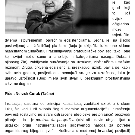
je, kao
grad koji
to još
uvijek
očigledno
može,
svjedočilo
dvjema istovremenim, oprečnim egzistencijama. Jedna je, na široko
postavljenoj antifašističkoj platformi (koja je uključila kako one sklone
nijansiranom tumačenju i razumijevanju bratoubilačke povijesti, tako i one
koji svijet motre samo u crno-bijelim kategorijama našega Dobra i
njihovog Zla), zahtijevala suočavanje sa uzrokom, zločinačkim ustaškim
režimom; Druga, crkvena egzistencija, preskačući uzrok, bavila se, kao i
svih ovih godina, posljedicom, nemajući snage za uzročnost, iako je
upravo uzročnost (Bog) mjera svih stvari u beskrajnim prostranstvima
crkvene dogme.
Piše : Nerzuk Ćurak (Tačno)
Institucija, sazdana od principa kauzaliteta, zaobilazi uzrok u širokom
luku, što kod ljudi sklonih “logici moralne argumentacije” u tumačenju
povijesti (ostavimo po strani ostrašćene ideološke pretorijance) proizvodi
pitanje – da li je
partizanska posljedica
(krivi ali i nevini ubijeni ljudi u
ustaškoj orgiji instrumentalizacije sopstvenog naroda za potrebe
organiziranog bijega najvećih zločinaca u modernoj hrvatskoj povijesti)