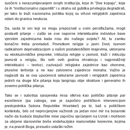
suočeni s nerazumijevanjem svojih institucija, koje ih “žive kopaju”, koje
će ih “institucionalno zapamtiti” i u strahu od gubitka privilegija degradirati,
jer tako to traži nacionalna politika kojoj su vrhovi religijskih zajednica
odani do granica neukusa.
Da, sada bi oni koji se mogu prepoznati u ovim persiflažama, mogli
postaviti pitanje – zašto se ove naporne intelektualne individue bave
vjerskim zajednicama kada nisu dio našega svijeta? Ali, tu zamku
konačno treba prevladati. Povratkom religije u javni život, njenom
radikalnom deprivatizacijom u našim postateističkim krajevima, uklonjene
su ekskluzivističke prepreke; inkluzija religije u javnost, traži i inkluziju
javnosti u religiju, što svih ovih godina ohrabruju i najprestižniji
intelektualci – teolozi, zazivajući religijske zajednice kao otvorene,
pluralne teritorije a ne kao zatvorene zajednice monaha. Važno je
naglasiti da se ova upućenost sekularne javnosti i religijskih zajednica
jednih na druge tiče pitanja koja tangiraju obje strukture i generalno ih
zovemo politička pitanja.
Tako se i subotnja sarajevska misa otkriva kao političko pitanje
par
excellence
(pa zaboga, sve je započelo političkom intervencijom
predsjednika Sabora Republike Hrvatske!) pa bi, baš u političkom
kontekstu, bilo od neprocjenjive važnosti za jedan novi mir na bosanski
način da buduće
blajburške mise
započnu sjećanjem na Uzrok i molitvom
za ubijene stanovnike bivše endehazijske marionetske tvorevine, kojima
je, na pravdi Boga, presudio ustaški režim.