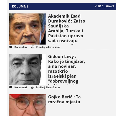
KOLUMNE
VIŠE ČLANAKA
Akademik Esad
Duraković : Zašto
Saudijska
Arabija, Turska i
Pakistan upravo
sada osnivaju
vojni savez?


Komentari
Pročitaj čitav članak
Gideon Levy :
Kako je tinejdžer,
a ne novinar,
razotkrio
izraelski plan
“dobrovoljnog
iseljavanja ” iz


Komentari
Pročitaj čitav članak
Gaze
Gojko Berić : Ta
mračna mjesta