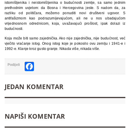
istomišljenika i neistomišljenika o budućnosti zemlje, sa samo jednim
prethodnim uvjetom: da Bosna i Hercegovina jeste. S nadom da, za
razliku od političara, možemo ponuditi novi društveni ugovor. S
antifašizmom kao podrazumijevajućom, ali ne u nos ubadajućom
vrijednosnom odrednicom, koja, uvažavajući prošlost, ipak dolazi iz
budućnosti.
Koja može biti samo zajednička. Ako nije zajednička, nije budućnost, već
vječito vraćanje istog. Onog istog koje je pokosilo ovu zemlju i 1941-e i
1992-e. Klanje kroz gusto granje. Nikada više, nikada više.
Facebook
Podijeli
JEDAN KOMENTAR
NAPIŠI KOMENTAR