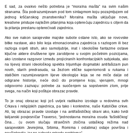
E sad, za ovakvo nešto potrebna je “moralna mašta” na svim našim
stranama. Šta podrazumijevam pod tom sintagmom koju pozajmljujem od
jednog kršćanskog znanstvenika? Moralna mašta uključuje nove,
kreativne pristupe najtežim pitanjima koja opterećuju zajednicu s ciljem da
ta pitanja prestanu opterećivati zajednicu.
Ako sve nakon sarajevske majske subote ostane isto, ako se rovovske
bitke nastave, ako bilo koja etnonacionalna zajednica s razlogom ili bez
razloga osjeti strah, ako samoljublje, inat i ideološke fantazme ostave
ključne aktere društvene igre zarobljene u svojim početnim pozicijama,
ako izostane razgovor između projiciranih konfrontacijskih subjekata, ako
na lijevoj strani ideološkog spektra trijumfuje dogmatski antifašizam pun
novih, starih predrasuda, sa žezlom etičke superiornosti u rukama i
statičkim razumijevanjem lijeve ideologije koja se ne miče dalje od
odigrane historije, neće doći do promjene koju, vjerujem, mnogi
odgovorno zazivaju: potrebe za suočenjem sa sopstvenim zlom, prije
svega, na način koji poštuje obrazac pravde.
To je onaj obrazac koji još uvijek radikalno izostaje u redovima svih
Crkava i religijskih zajednica, pa tako i konkretne, naše Katoličke crkve.
Ali, taj obrazac pravde izostaje i na antifašističkoj strani ako, kako tvrdi
talijanski povjesničar Traverso, “jednostavna moralna osuda ‘fašističkog’
čina… (u ovom slučaju stravičnih zločina ustaškog režima nad
sarajevskim Jevrejima, Srbima, Romima i ostalima) ostaje površna i
neučinkovita, jer ne zahvata prirodu problema”.