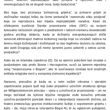
onemogućujući da se dogodi nova, bolja budućnost.”
Bez toga, bez priznanja “primarnog grijeha”, (a primarni grijeh je
zločinačko nasilje) teško da ćemo prekoračiti “zamrznutu sliku povijesti”
koja se reproducira kao trijada neprijateljskih narativa. Kako da
očekujemo suočenje Srpske pravoslavne crkve (SPC) sa svojom
kolosalno nečasnom ulogom u predratnom i ratnom vremenu devedesetih
godina prošlog stoljeća, kada je doživjela onespokojavajući etički
sunovrat afirmirajući matrice kulturnog nasilja koje su izvođači radova na
terenu mogli doživljavati i doživljavali su kao legitimnu dozvolu za ubistva,
ako aveti Drugoga rata još nismo spremni jasno uokviriti u odnos uzrok-
posljedica?
Kako da se Islamska zajednica (IZ), čiji su vjernici pokošeni kao snoplje u
posljednjem ratu protiv Bosne i Hercegovine, suoči sa tamnim mjestima
svog “nesporazuma s Bogom”, ako to suočavanje izostaje kod snažnijih
entiteta religijske moći u evropskoj duhovnoj trajektoriji?
Naravno, prevažno je kada se u svim našim crkvama i vjerskim
zajednicama pojave ljudi koji (iako pripadnici uzročnih struktura) djeluju
po Wittgensteinovom principu – vjera u uzročnost je praznovjerje – jer ne
mogu dočekati da njihove ključne religijske vođe konačno prihvate
uzročno-posljedični poredak stvari i u interpretaciji masovnih zločina, pa
hrabro prekoračuju granice institucionalne šutnje o sopstvenom grijehu i
kažu – da, moja crkva je iznevjerila Boga! Ali, to su uglavnom autsajderi,