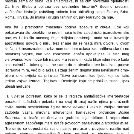
nastala sama od sebe, kao ahistorijska, ni sa čim povezana djelatnost?
Da li je Bleiburg poljana bez prethodne historije? Budimo precizni:
zločinačke historije ustaškog pokreta kao ubilačkog stroja Židova, Srba,
Roma, Hrvata, Bošnjaka i drugih ranjivih grupa? Naravno da nije.
Ako šta u prethodnih tridesetak godina
izbacuje iz cipela
ljude koji
pokušavaju što objektivnije motriti našu tešku zajedničku južnoslovensku
povijest i ako šta onemogućuje zbiljsko pomirenje, onda su to travestije
apstraktnog govora o miru, bez snage da se vrata mira otvore, u ovom
slučaju, konsenzualnom crkvenom osudom ustaša kao antihrvatske (a ne
hrvatske) vojske, kao vrlo konkretnih jahača apokalipse. U sferi mog
vjerovanja, koje može biti naivno – a jesmo li ikada bliže istini nego kada
smo naivni? – takva gesta, ne samo da bi otvorila nove kreativne puteve
izgradnje mira, već bi olakšala i zagriženim dogmatskim ljevičarima crno-
bijele slike svijeta da prihvate Titove partizane kao ljude koji su, iako
jedina vojska između Triglava i Đevđelije koja se približila suncu, ipak
ubijali nedužne.
Taj uvjet je potreban, kako bi se iz registra antifašističke interpretacije
poraženih fašističkih pokreta i na ovaj ili onaj način njima pridruženih
civila, makla neselektivna figura
nema nevinih
i kako bi zbiljski smisao
zadobila važna mirovna intervencija franjevačke provincije
Bosne
Srebrene
, u inače neočekivano grubom, lojalističkom i nepotrebno
agresivnom saopćenju
male braće
povodom sarajevske
blajburške mise
:
“Ne smije se dopustiti da ratno nasilje preraste u povijesno nasilje nad
nekom stranom zaustavljajući tako povijest u njezinom toku i