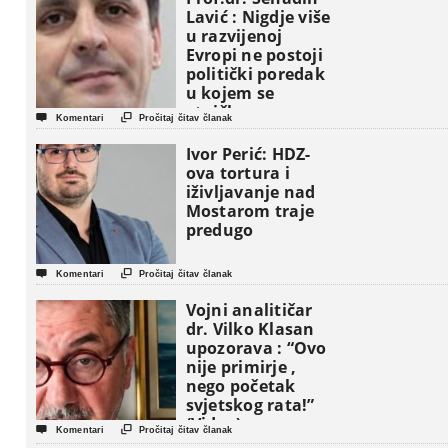
Lavić : Nigdje više
u razvijenoj
Evropi ne postoji
politički poredak
u kojem se
etničke grupe


Komentari
Pročitaj čitav članak
pojavljuju kao
osnovne
Ivor Perić: HDZ-
političke jedinice
ova tortura i
iživljavanje nad
Mostarom traje
predugo


Komentari
Pročitaj čitav članak
Vojni analitičar
dr. Vilko Klasan
upozorava : “Ovo
nije primirje ,
nego početak
svjetskog rata!”
(Video)


Komentari
Pročitaj čitav članak