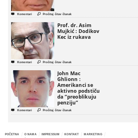


Komentari
Pročitaj čitav članak
Prof. dr. Asim
Mujkić : Dodikov
Kec iz rukava


Komentari
Pročitaj čitav članak
John Mac
Ghlionn :
Amerikanci se
aktivno podstiču
da “preoblikuju
penziju”


Komentari
Pročitaj čitav članak
POČETNA
O NAMA
IMPRESSUM
KONTAKT
MARKETING