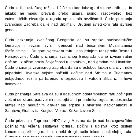
Čudo kritike ustaškog režima i fašizma kao takvog od strane onih koji to
nikako ne mogu prevaliti preko usana, jasno, razgovjetno, bez
eufemističkih eksurzija u ugodu apstraktnih bezličnosti. Čudo priznanja
zvaničnog Zagreba da je nad Srbima u Drugom svjetskom ratu izvršen
genocid.
Čudo priznanja zvaničnog Beograda da su srpske nacionalističke
formacije i režimi izvršili genocid nad bosanskim Muslimanima
/Bošnjacima u Drugom svjetskom ratu i posljednjem ratu protiv Bosne i
Hercegovine. Čudo priznanja zvaničnog Beograda da je izvršio ratne
zločine i zločine protiv čovječnosti u Hrvatskoj, nad građanima Hrvatske.
Čudo priznanja zvaničnog Zagreba da su u oslobodilačkoj ofanzivi, neki
pripadnici Hrvatske vojske počinili zločine nad Srbima a Tuđmanov
pobjednički režim participirao u egzodusu hrvatskih Srba iz njihove
domovine.
Čudo priznanja Sarajeva da su u odsudnom odbrambenom ratu počinjeni
zločini od strane paravojnih postrojbi ali i pripadnika regularne bosanske
armije nad nedužnim građanima srpske i hrvatske nacionalnosti u
Sarajevu, Grabovici, Konjicu, Vozući, Križančevom Selu.
Čudo priznanja Zagreba i HDZ-ovog Mostara da je nad hercegovačkim
Bošnjacima vršena sustavna tortura, zločini i ubistva kroz sistem
koncentracijskih logora ili na neki drugi način tokom posljednjeg rata.