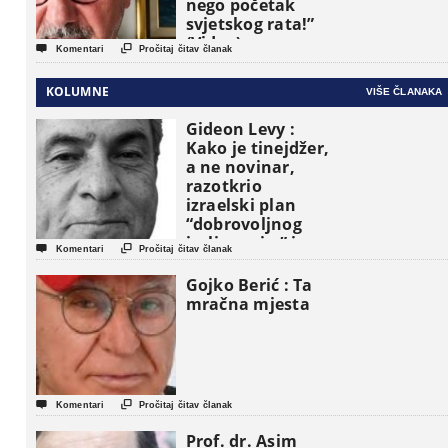
nego početak
svjetskog rata!”
(Video)


Komentari
Pročitaj čitav članak
KOLUMNE
VIŠE ČLANAKA
Gideon Levy :
Kako je tinejdžer,
a ne novinar,
razotkrio
izraelski plan
“dobrovoljnog
iseljavanja ” iz


Komentari
Pročitaj čitav članak
Gaze
Gojko Berić : Ta
mračna mjesta


Komentari
Pročitaj čitav članak
Prof. dr. Asim