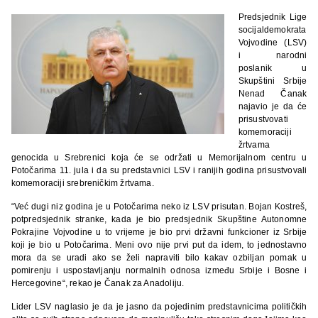
Predsjednik Lige
socijaldemokrata
Vojvodine (LSV)
i narodni
poslanik u
Skupštini Srbije
Nenad Čanak
najavio je da će
prisustvovati
komemoraciji
žrtvama
genocida u Srebrenici koja će se održati u Memorijalnom centru u
Potočarima 11. jula i da su predstavnici LSV i ranijih godina prisustvovali
komemoraciji srebreničkim žrtvama.
“Već dugi niz godina je u Potočarima neko iz LSV prisutan. Bojan Kostreš,
potpredsjednik stranke, kada je bio predsjednik Skupštine Autonomne
Pokrajine Vojvodine u to vrijeme je bio prvi državni funkcioner iz Srbije
koji je bio u Potočarima. Meni ovo nije prvi put da idem, to jednostavno
mora da se uradi ako se želi napraviti bilo kakav ozbiljan pomak u
pomirenju i uspostavljanju normalnih odnosa između Srbije i Bosne i
Hercegovine“, rekao je Čanak za Anadoliju.
Lider LSV naglasio je da je jasno da pojedinim predstavnicima političkih