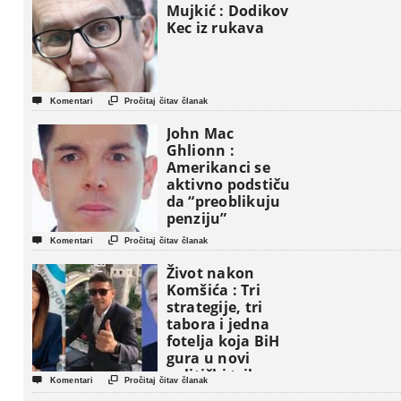
Mujkić : Dodikov
Kec iz rukava


Komentari
Pročitaj čitav članak
John Mac
Ghlionn :
Amerikanci se
aktivno podstiču
da “preoblikuju
penziju”


Komentari
Pročitaj čitav članak
Život nakon
Komšića : Tri
strategije, tri
tabora i jedna
fotelja koja BiH
gura u novi
politički triler


Komentari
Pročitaj čitav članak