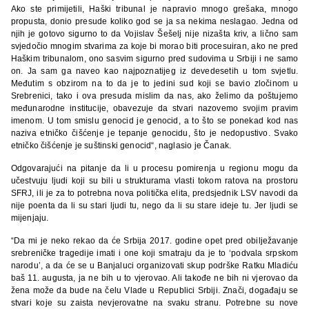
Ako ste primijetili, Haški tribunal je napravio mnogo grešaka, mnogo
propusta, donio presude koliko god se ja sa nekima neslagao. Jedna od
njih je gotovo sigurno to da Vojislav Šešelj nije nizašta kriv, a lično sam
svjedočio mnogim stvarima za koje bi morao biti procesuiran, ako ne pred
Haškim tribunalom, ono sasvim sigurno pred sudovima u Srbiji i ne samo
on. Ja sam ga naveo kao najpoznatijeg iz devedesetih u tom svjetlu.
Međutim s obzirom na to da je to jedini sud koji se bavio zločinom u
Srebrenici, tako i ova presuda mislim da nas, ako želimo da poštujemo
međunarodne institucije, obavezuje da stvari nazovemo svojim pravim
imenom. U tom smislu genocid je genocid, a to što se ponekad kod nas
naziva etničko čišćenje je tepanje genocidu, što je nedopustivo. Svako
etničko čišćenje je suštinski genocid“, naglasio je Čanak.
Odgovarajući na pitanje da li u procesu pomirenja u regionu mogu da
učestvuju ljudi koji su bili u strukturama vlasti tokom ratova na prostoru
SFRJ, ili je za to potrebna nova politička elita, predsjednik LSV navodi da
nije poenta da li su stari ljudi tu, nego da li su stare ideje tu. Jer ljudi se
mijenjaju.
“Da mi je neko rekao da će Srbija 2017. godine opet pred obilježavanje
srebreničke tragedije imati i one koji smatraju da je to ‘podvala srpskom
narodu’, a da će se u Banjaluci organizovati skup podrške Ratku Mladiću
baš 11. augusta, ja ne bih u to vjerovao. Ali takođe ne bih ni vjerovao da
žena može da bude na čelu Vlade u Republici Srbiji. Znači, događaju se
stvari koje su zaista nevjerovatne na svaku stranu. Potrebne su nove