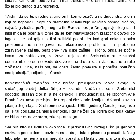
elita sa svih strana odgovara da manipulišu tako stresnim događajima kao
što je bio genocid u Srebrenici.
“Mislim da se tu, s jedne strane onih koji to osuđuju i s druge strane onih
koji to napadaju poptuno sramotno relativizuje veličina samog zločina,
najvećeg zločina počinjenog na tlu Evrope poslije Drugog svjetskog rata i
mislim da je poenta u tome da se tom relativizacijom praktično dovodi do
toga da se sakupljaju jefitni politički poeni. Jer kad god neko na ovim
prostorima nema odgovor na ekonomske probleme, na probleme
zdravstvene zaštite, penziono-invalidske zaštite i slično, onda se počne
hvatati za patriotizam, za žrtve, umjesto da Srebrenica bude strašni
podsjetnik do čega dovode države jedna drugu kada vlast padne u ruke
zločinaca. Ona, nažalost, se dosta često pretvara u poprište političkih
manipulacija“, ocijenio je Čanak.
Komentarišući zvaničan stav bivšeg predsjednika Vlade Srbije, a
sadašnjeg predsjednika Srbije Aleksandra Vučića da se u Srebrenici
dogodio strašan zločin, a ne genocid, i mogućnost da se izborom Ane
Brnabić za novu predsjednicu republičke vlade izmijeni državni stav po
pitanju događaja u Srebrenici iz augusta 1995. godine, Čanak je naglasio
da je taj događaj za njega genocid, i da ne želi da licitira oko toga kakav
će biti odnos nove premijerke spram toga.
“Ne bih htio da licitiram oko toga iz jednostavng razloga što ja genocid
nazivam genocidom s obzirom na to da je tako opisano u presudi Haškog
tribunala i ja nemam namjeru da ispravljam Haški tribunal u tom slučaju.