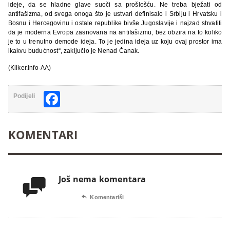
ideje, da se hladne glave suoči sa prošlošću. Ne treba bježati od
antifašizma, od svega onoga što je ustvari definisalo i Srbiju i Hrvatsku i
Bosnu i Hercegovinu i ostale republike bivše Jugoslavije i najzad shvatiti
da je moderna Evropa zasnovana na antifašizmu, bez obzira na to koliko
je to u trenutno demode ideja. To je jedina ideja uz koju ovaj prostor ima
ikakvu budućnost“, zaključio je Nenad Čanak.
(Kliker.info-AA)
Facebook
Podijeli
KOMENTARI
Još nema komentara


Komentariši