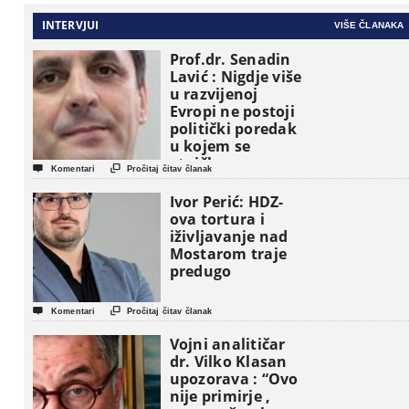
INTERVJUI
VIŠE ČLANAKA
Prof.dr. Senadin
Lavić : Nigdje više
u razvijenoj
Evropi ne postoji
politički poredak
u kojem se
etničke grupe


Komentari
Pročitaj čitav članak
pojavljuju kao
osnovne
Ivor Perić: HDZ-
političke jedinice
ova tortura i
iživljavanje nad
Mostarom traje
predugo


Komentari
Pročitaj čitav članak
Vojni analitičar
dr. Vilko Klasan
upozorava : “Ovo
nije primirje ,