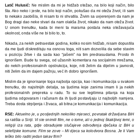
Latić Hulusić:
Ne mislim da mi je hidžab otežao, na bilo koji način, bilo
šta. Ako neko i jeste, na bilo koji način, pokušao da mi oteža život, ili sam
to nekako zaobišla, ili nisam to ni shvatila. Živim sa uvjerenjem da nam je
Bog dragi dao neke stvari da nam olakša život, nikako da nam oteža život.
U onom trenutku, kada bi meni ta marama postala neka otežavajuća
okolnost, onda više ne bi bilo to, to.
Nikada, za nekih petnaestak godina, koliko nosim hidžab, nisam dopustila
da me ljudi diskredituju na osnovu toga, niti sam dozvolila da sebe stavim
u poziciju žrtve i da sada kao “jašem” na tim predrasudama. Prosto ih
ignorišem. Bude tu svega, od užasnih komentara na socijalnim mrežama,
do nekih profesionalnih opstrukcija, koje, niti želim da dijelim u javnosti,
niti želim da im dajem pažnju, već ih dobro ignorišem.
Mislim da je ignorisanje toga najbolja opcija, kao i komunikacija u svakom
trenutku, do najsitnijih detalja, sa ljudima koje zanima imam li ja nekih
profesionalnih prepreka u radu. To su sve legitimna pitanja na koja
ljudima odgovaram i računam da ih ljudi postavljaju iz najboljih namjera.
Treba dosta strpljenja i živaca, ali bitna je komunikacija i komunikacija.
RSE:
Aktuelno je, u posljednjih nekoliko mjeseci, povratak državljana BiH
sa ratišta u Siriji. Vi ste snimili film, ne o tome, ali o jednoj škakljivoj temi, o
religiji iza rata, gdje obrađujete slučajeve odvođenja dječaka iz BiH u
selefijske komune. Film se zove – Mi djeca sa kolodvora Bosna. Je li Vam
teško bilo raditi jedan takav film?