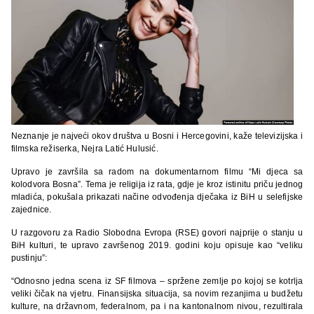
Neznanje je najveći okov društva u Bosni i Hercegovini, kaže televizijska i
filmska režiserka, Nejra Latić Hulusić.
Upravo je završila sa radom na dokumentarnom filmu “Mi djeca sa
kolodvora Bosna”. Tema je religija iz rata, gdje je kroz istinitu priču jednog
mladića, pokušala prikazati načine odvođenja dječaka iz BiH u selefijske
zajednice. ​
U razgovoru za Radio Slobodna Evropa (RSE) govori najprije o stanju u
BiH kulturi, te upravo završenog 2019. godini koju opisuje kao “veliku
pustinju”:
“​Odnosno jedna scena iz SF filmova – spržene zemlje po kojoj se kotrlja
veliki čičak na vjetru. Finansijska situacija, sa novim rezanjima u budžetu
kulture, na državnom, federalnom, pa i na kantonalnom nivou, rezultirala