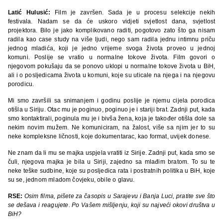
Latić Hulusić:
Film je završen. Sada je u procesu selekcije nekih
festivala. Nadam se da će uskoro vidjeti svjetlost dana, svjetlost
projektora. Bilo je jako komplikovano raditi, pogotovo zato što ga nisam
radila kao case study na više ljudi, nego sam radila jednu intimnu priču
jednog mladića, koji je jedno vrijeme svoga života proveo u jednoj
komuni. Poslije se vratio u normalne tokove života. Film govori o
njegovom pokušaju da se ponovo uklopi u normalne tokove života u BiH,
ali i o posljedicama života u komuni, koje su uticale na njega i na njegovu
porodicu.
Mi smo završili sa snimanjem i godinu poslije je njemu cijela porodica
otišla u Siriju. Otac mu je poginuo, poginuo je i stariji brat. Zadnji put, kada
smo kontaktirali, poginula mu je i bivša žena, koja je također otišla dole sa
nekim novim mužem. Ne komuniciram, na žalost, više sa njim jer to su
neke kompleksne ličnosti, koje dokumentarac, kao format, uvijek donese.
Ne znam da li mu se majka uspjela vratiti iz Sirije. Zadnji put, kada smo se
čuli, njegova majka je bila u Siriji, zajedno sa mlađim bratom. To su te
neke teške sudbine, koje su posljedica rata i postratnih politika u BiH, koje
su se, jednom mladom čovjeku, obile o glavu.
RSE:
Osim filma, pišete za časopis u Sarajevu i Banja Luci, pratite sve što
se dešava i reagujete. Po Vašem mišljenju, koji su najveći okovi društva u
BiH?