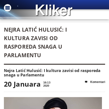
NEJRA LATIĆ HULUSIĆ: I
KULTURA ZAVISI OD
RASPOREDA SNAGA U
PARLAMENTU
Nejra Latić Hulusić: I kultura zavisi od rasporeda
snaga u Parlamentu
20 Januara
Komentari

16:13
2020