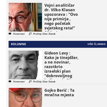
Vojni analitičar
dr. Vilko Klasan
upozorava : “Ovo
nije primirje ,
nego početak
svjetskog rata!”
(Video)


Komentari
Pročitaj čitav članak
KOLUMNE
VIŠE ČLANAKA
Gideon Levy :
Kako je tinejdžer,
a ne novinar,
razotkrio
izraelski plan
“dobrovoljnog
iseljavanja ” iz


Komentari
Pročitaj čitav članak
Gaze
Gojko Berić : Ta
mračna mjesta