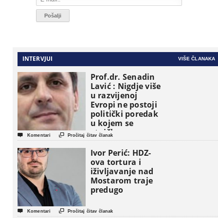
INTERVJUI
VIŠE ČLANAKA
Prof.dr. Senadin
Lavić : Nigdje više
u razvijenoj
Evropi ne postoji
politički poredak
u kojem se
etničke grupe


Komentari
Pročitaj čitav članak
pojavljuju kao
osnovne
Ivor Perić: HDZ-
političke jedinice
ova tortura i
iživljavanje nad
Mostarom traje
predugo


Komentari
Pročitaj čitav članak