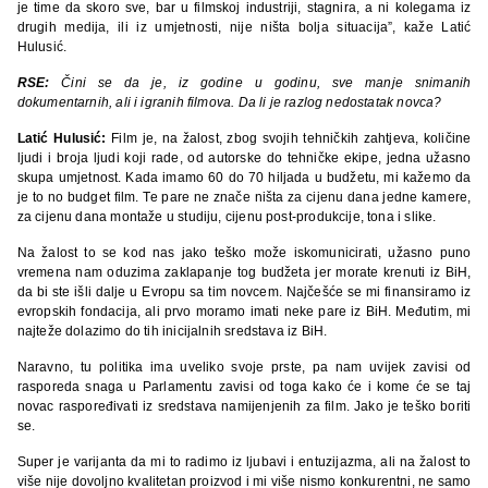
je time da skoro sve, bar u filmskoj industriji, stagnira, a ni kolegama iz
drugih medija, ili iz umjetnosti, nije ništa bolja situacija”, kaže Latić
Hulusić.
RSE:
Čini se da je, iz godine u godinu, sve manje snimanih
dokumentarnih, ali i igranih filmova. Da li je razlog nedostatak novca?
Latić Hulusić:
Film je, na žalost, zbog svojih tehničkih zahtjeva, količine
ljudi i broja ljudi koji rade, od autorske do tehničke ekipe, jedna užasno
skupa umjetnost. Kada imamo 60 do 70 hiljada u budžetu, mi kažemo da
je to no budget film. Te pare ne znače ništa za cijenu dana jedne kamere,
za cijenu dana montaže u studiju, cijenu post-produkcije, tona i slike.
Na žalost to se kod nas jako teško može iskomunicirati, užasno puno
vremena nam oduzima zaklapanje tog budžeta jer morate krenuti iz BiH,
da bi ste išli dalje u Evropu sa tim novcem. Najčešće se mi finansiramo iz
evropskih fondacija, ali prvo moramo imati neke pare iz BiH. Međutim, mi
najteže dolazimo do tih inicijalnih sredstava iz BiH.
Naravno, tu politika ima uveliko svoje prste, pa nam uvijek zavisi od
rasporeda snaga u Parlamentu zavisi od toga kako će i kome će se taj
novac raspoređivati iz sredstava namijenjenih za film. Jako je teško boriti
se.
Super je varijanta da mi to radimo iz ljubavi i entuzijazma, ali na žalost to
više nije dovoljno kvalitetan proizvod i mi više nismo konkurentni, ne samo