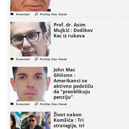


Komentari
Pročitaj čitav članak
Prof. dr. Asim
Mujkić : Dodikov
Kec iz rukava


Komentari
Pročitaj čitav članak
John Mac
Ghlionn :
Amerikanci se
aktivno podstiču
da “preoblikuju
penziju”


Komentari
Pročitaj čitav članak
Život nakon
Komšića : Tri
strategije, tri