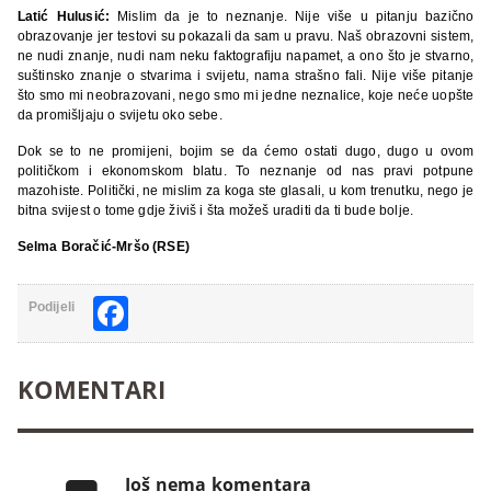
Latić Hulusić:
Mislim da je to neznanje. Nije više u pitanju bazično
obrazovanje jer testovi su pokazali da sam u pravu. Naš obrazovni sistem,
ne nudi znanje, nudi nam neku faktografiju napamet, a ono što je stvarno,
suštinsko znanje o stvarima i svijetu, nama strašno fali. Nije više pitanje
što smo mi neobrazovani, nego smo mi jedne neznalice, koje neće uopšte
da promišljaju o svijetu oko sebe.
Dok se to ne promijeni, bojim se da ćemo ostati dugo, dugo u ovom
političkom i ekonomskom blatu. To neznanje od nas pravi potpune
mazohiste. Politički, ne mislim za koga ste glasali, u kom trenutku, nego je
bitna svijest o tome gdje živiš i šta možeš uraditi da ti bude bolje.
Selma Boračić-Mršo (RSE)
Facebook
Podijeli
KOMENTARI
Još nema komentara