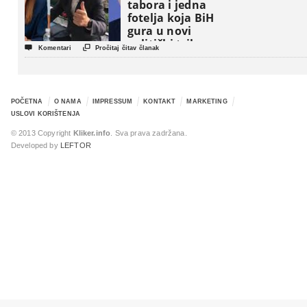
tabora i jedna
fotelja koja BiH
gura u novi
politički triler


Komentari
Pročitaj čitav članak
POČETNA
O NAMA
IMPRESSUM
KONTAKT
MARKETING
USLOVI KORIŠTENJA
© 2013 Copyright
Kliker.info
. Sva prava zadržana.
Developed by
LEFTOR