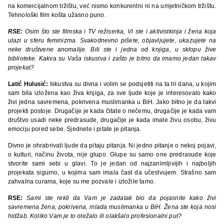
na komercijalnom tržištu, već nismo konkurentni ni na umjetničkom tržištu.
Tehnološki film košta užasno puno.
RSE:
Osim što ste filmska i TV režiserka, Vi ste i aktivistkinja i žena koja
ulazi u sferu feminizma. Svakodnevno pišete, objavljujete, ukazujete na
neke društvene anomalije. Bili ste i jedna od knjiga, u sklopu žive
biblioteke. Kakva su Vaša iskustva i zašto je bitno da imamo jedan takav
projekat?
Latić Hulusić:
Iskustva su divna i volim se podsjetiti na ta tri dana, u kojim
sam bila izložena kao živa knjiga, za sve ljude koje je interesovalo kako
živi jedna savremena, pokrivena muslimanka u BiH. Jako bitno je da takvi
projekti postoje. Drugačije je kada čitate o nečemu, drugačije je kada vam
društvo usadi neke predrasude, drugačije je kada imate živu osobu, živu
emociju pored sebe. Sjednete i pitate je pitanja.
Divno je ohrabrivati ljude da pitaju pitanja. Ni jedno pitanje o nekoj pojavi,
o kulturi, načinu života, nije glupo. Glupe su samo one predrasude koje
stvorite sami sebi u glavi. To je jedan od najzanimljivijih i najboljih
projekata sigurno, u kojima sam imala čast da učestvujem. Strašno sam
zahvalna curama, koje su me pozvale i izložile tamo.
RSE:
Sami ste rekli da Vam je zadatak bio da pojasnite kako živi
savremena žena, pokrivena, mlada muslimanka u BiH. Žena ste koja nosi
hidžab. Koliko Vam je to otežalo ili olakšalo profesionalni put?