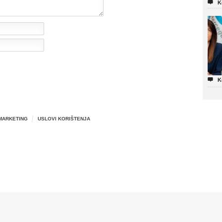

K

K
MARKETING
USLOVI KORIŠTENJA