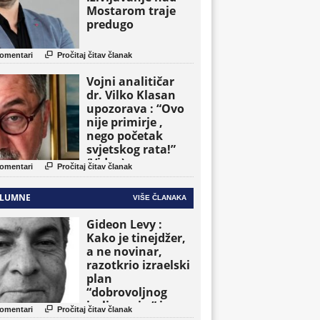
Mostarom traje
predugo

omentari
Pročitaj čitav članak
Vojni analitičar
dr. Vilko Klasan
upozorava : “Ovo
nije primirje ,
nego početak
svjetskog rata!”
(Video)

omentari
Pročitaj čitav članak
LUMNE
VIŠE ČLANAKA
Gideon Levy :
Kako je tinejdžer,
a ne novinar,
razotkrio izraelski
plan
“dobrovoljnog
iseljavanja ” iz

omentari
Pročitaj čitav članak
Gaze