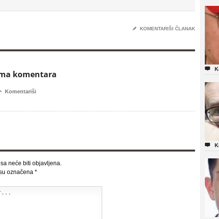
✎
KOMENTARIŠI ČLANAK

K
ema komentara

Komentariši

K
sa neće biti objavljena.
 su označena
*