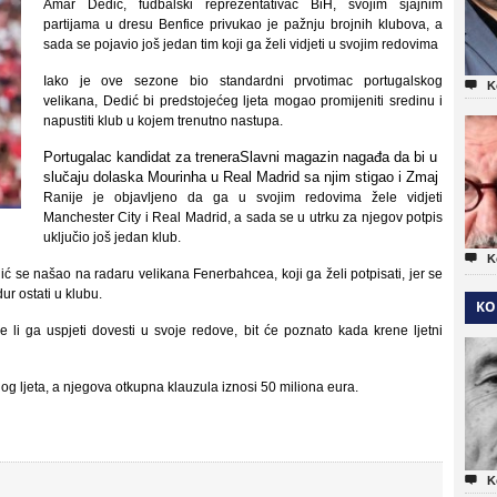
Amar Dedić, fudbalski reprezentativac BiH, svojim sjajnim
partijama u dresu Benfice privukao je pažnju brojnih klubova, a
sada se pojavio još jedan tim koji ga želi vidjeti u svojim redovima
Iako je ove sezone bio standardni prvotimac portugalskog

K
velikana, Dedić bi predstojećeg ljeta mogao promijeniti sredinu i
napustiti klub u kojem trenutno nastupa.
Portugalac kandidat za trenera
Slavni magazin nagađa da bi u
slučaju dolaska Mourinha u Real Madrid sa njim stigao i Zmaj
Ranije je objavljeno da ga u svojim redovima žele vidjeti
Manchester City i Real Madrid, a sada se u utrku za njegov potpis
uključio još jedan klub.

K
ić se našao na radaru velikana Fenerbahcea, koji ga želi potpisati, jer se
ur ostati u klubu.
KO
e li ga uspjeti dovesti u svoje redove, bit će poznato kada krene ljetni
og ljeta, a njegova otkupna klauzula iznosi 50 miliona eura.

K