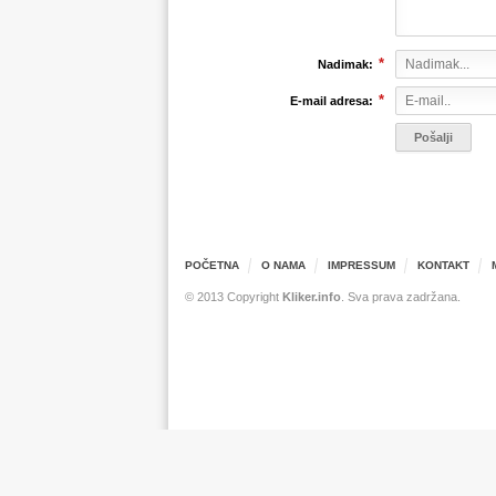
*
Nadimak:
*
E-mail adresa:
POČETNA
O NAMA
IMPRESSUM
KONTAKT
© 2013 Copyright
Kliker.info
. Sva prava zadržana.