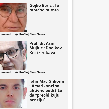
Gojko Berić : Ta
mračna mjesta

omentari
Pročitaj čitav članak
Prof. dr. Asim
Mujkić : Dodikov
Kec iz rukava

omentari
Pročitaj čitav članak
John Mac Ghlionn
: Amerikanci se
aktivno podstiču
da “preoblikuju
penziju”