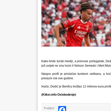
Kako tvrde turski mediji, a prenose portugalski, Ded
još uvijek ne zna hoće li Nelson Semedo i Mert Muld
Njegov profil je privlačan turskom velikanu, a hoć
prelazni rok ove godine.
Inače, Dedić je Benficu koštao 12 miliona eura prošl
(Kliker.info-Oslobođenje)
Facebook
Podijeli