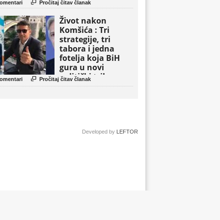

omentari
Pročitaj čitav članak
Život nakon
Komšića : Tri
strategije, tri
tabora i jedna
fotelja koja BiH
gura u novi
politički triler

omentari
Pročitaj čitav članak
Developed by
LEFTOR