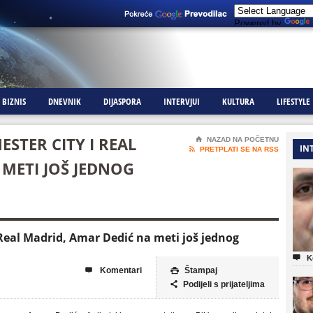
Powered by
BIZNIS
DNEVNIK
DIJASPORA
INTERVJUI
KULTURA
LIFESTYLE
STER CITY I REAL
⌂
NAZAD NA POČETNU
IN

PRETPLATI SE NA RSS
 METI JOŠ JEDNOG
Real Madrid, Amar Dedić na meti još jednog

K
Komentari
Štampaj


Podijeli s prijateljima
