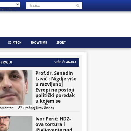
Translate
SCI/TECH
SHOWTIME
SPORT
TERVJUI
VIŠE ČLANAKA
Prof.dr. Senadin
Lavić : Nigdje više
u razvijenoj
Evropi ne postoji
politički poredak
u kojem se
etničke grupe

omentari
Pročitaj čitav članak
pojavljuju kao
osnovne političke
Ivor Perić: HDZ-
jedinice
ova tortura i
iživljavanje nad