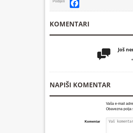
Facebook
Podijeli
KOMENTARI
Još n

NAPIŠI KOMENTAR
Vaša e-mail adre
Obavezna polja
Komentar