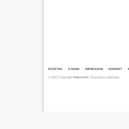
POČETNA
O NAMA
IMPRESSUM
KONTAKT
© 2013 Copyright
Kliker.info
. Sva prava zadržana.