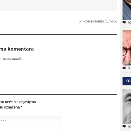
✎
KOMENTARIŠI ČLANAK

K
ema komentara

Komentariši

K
KO
sa neće biti objavljena.
 su označena
*

K