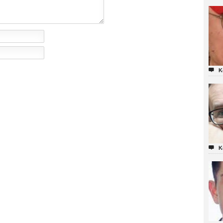

K

K