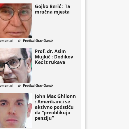
Gojko Berić : Ta
mračna mjesta

omentari
Pročitaj čitav članak
Prof. dr. Asim
Mujkić : Dodikov
Kec iz rukava

omentari
Pročitaj čitav članak
John Mac Ghlionn
: Amerikanci se
aktivno podstiču
da “preoblikuju
penziju”