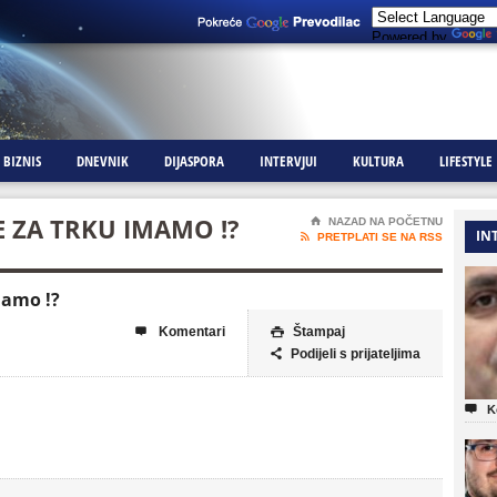
Powered by
BIZNIS
DNEVNIK
DIJASPORA
INTERVJUI
KULTURA
LIFESTYLE
E ZA TRKU IMAMO !?
⌂
NAZAD NA POČETNU
IN

PRETPLATI SE NA RSS
mamo !?
Komentari
Štampaj


Podijeli s prijateljima


K