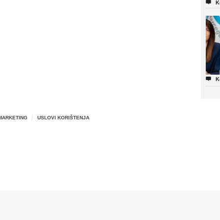

K

K
MARKETING
USLOVI KORIŠTENJA