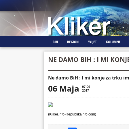
BIH
REGION
SVIJET
KOLUMNE
NE DAMO BIH : I MI KONJ
Ne damo BiH : I mi konje za trku i
06 Maja
07:09
2017
(Kliker.info-Republikainfo.com)