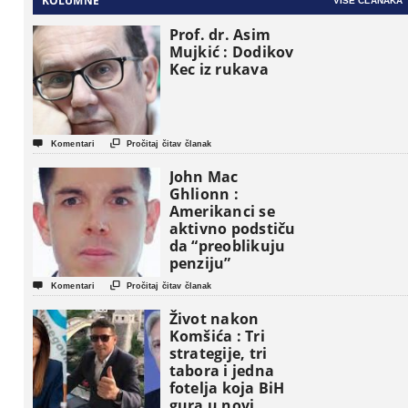
KOLUMNE
VIŠE ČLANAKA
Prof. dr. Asim
Mujkić : Dodikov
Kec iz rukava


Komentari
Pročitaj čitav članak
John Mac
Ghlionn :
Amerikanci se
aktivno podstiču
da “preoblikuju
penziju”


Komentari
Pročitaj čitav članak
Život nakon
Komšića : Tri
strategije, tri
tabora i jedna
fotelja koja BiH
gura u novi