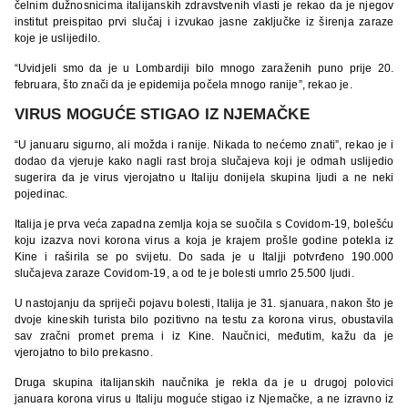
čelnim dužnosnicima italijanskih zdravstvenih vlasti je rekao da je njegov
institut preispitao prvi slučaj i izvukao jasne zaključke iz širenja zaraze
koje je uslijedilo.
“Uvidjeli smo da je u Lombardiji bilo mnogo zaraženih puno prije 20.
februara, što znači da je epidemija počela mnogo ranije”, rekao je.
VIRUS MOGUĆE STIGAO IZ NJEMAČKE
“U januaru sigurno, ali možda i ranije. Nikada to nećemo znati”, rekao je i
dodao da vjeruje kako nagli rast broja slučajeva koji je odmah uslijedio
sugerira da je virus vjerojatno u Italiju donijela skupina ljudi a ne neki
pojedinac.
Italija je prva veća zapadna zemlja koja se suočila s Covidom-19, bolešću
koju izazva novi korona virus a koja je krajem prošle godine potekla iz
Kine i raširila se po svijetu. Do sada je u Italjji potvrđeno 190.000
slučajeva zaraze Covidom-19, a od te je bolesti umrlo 25.500 ljudi.
U nastojanju da spriječi pojavu bolesti, Italija je 31. sjanuara, nakon što je
dvoje kineskih turista bilo pozitivno na testu za korona virus, obustavila
sav zračni promet prema i iz Kine. Naučnici, međutim, kažu da je
vjerojatno to bilo prekasno.
Druga skupina italijanskih naučnika je rekla da je u drugoj polovici
januara korona virus u Italiju moguće stigao iz Njemačke, a ne izravno iz