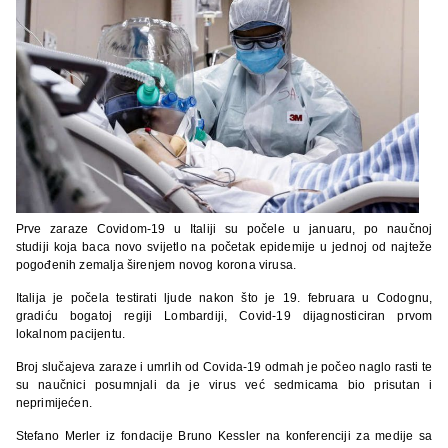
Prve zaraze Covidom-19 u Italiji su počele u januaru, po naučnoj
studiji koja baca novo svijetlo na početak epidemije u jednoj od najteže
pogođenih zemalja širenjem novog korona virusa.
Italija je počela testirati ljude nakon što je 19. februara u Codognu,
gradiću bogatoj regiji Lombardiji, Covid-19 dijagnosticiran prvom
lokalnom pacijentu.
Broj slučajeva zaraze i umrlih od Covida-19 odmah je počeo naglo rasti te
su naučnici posumnjali da je virus već sedmicama bio prisutan i
neprimijećen.
Stefano Merler iz fondacije Bruno Kessler na konferenciji za medije sa