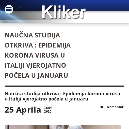
NAUČNA STUDIJA
OTKRIVA : EPIDEMIJA
KORONA VIRUSA U
ITALIJI VJEROJATNO
POČELA U JANUARU
Naučna studija otkriva : Epidemija korona virusa
u Italiji vjerojatno počela u januaru
25 Aprila
Komentari

16:04
2020