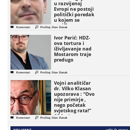
u razvijenoj
Evropi ne postoji
politički poredak
u kojem se
etničke grupe


Komentari
Pročitaj čitav članak
pojavljuju kao
osnovne
Ivor Perić: HDZ-
političke jedinice
ova tortura i
iživljavanje nad
Mostarom traje
predugo


Komentari
Pročitaj čitav članak
Vojni analitičar
dr. Vilko Klasan
upozorava : “Ovo
nije primirje ,
nego početak
svjetskog rata!”
(Video)


Komentari
Pročitaj čitav članak