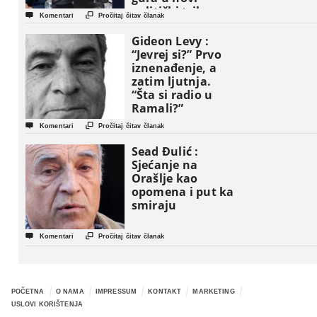
politički triler


Komentari
Pročitaj čitav članak
Gideon Levy :
“Jevrej si?” Prvo
iznenađenje, a
zatim ljutnja.
“Šta si radio u
Ramali?”


Komentari
Pročitaj čitav članak
Sead Đulić :
Sjećanje na
Orašlje kao
opomena i put ka
smiraju


Komentari
Pročitaj čitav članak
POČETNA
O NAMA
IMPRESSUM
KONTAKT
MARKETING
USLOVI KORIŠTENJA