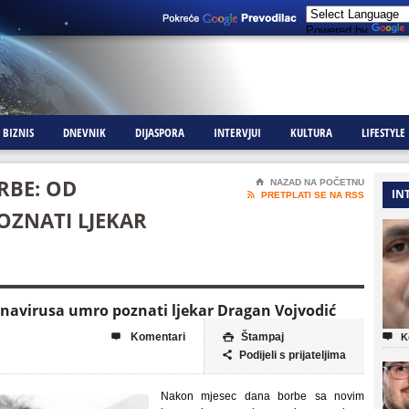
Powered by
BIZNIS
DNEVNIK
DIJASPORA
INTERVJUI
KULTURA
LIFESTYLE
RBE: OD
⌂
NAZAD NA POČETNU
IN

PRETPLATI SE NA RSS
ZNATI LJEKAR
navirusa umro poznati ljekar Dragan Vojvodić
Komentari
Štampaj



K
Podijeli s prijateljima

Nakon mjesec dana borbe sa novim