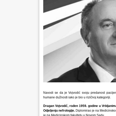
Navodi se da je Vojvodić svoju predanost pacijent
humane dužnosti iako je bio u rizičnoj kategoriji.
Dragan Vojvodić, rođen 1959. godine u Vrbljanima,
Odjeljenju nefrologije.
Diplomirao je na Medicinskom 
je na Medicinskom fakultetu u Novom Sadu.