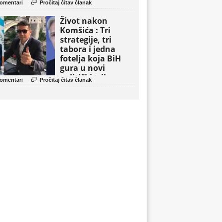

omentari
Pročitaj čitav članak
Život nakon
Komšića : Tri
strategije, tri
tabora i jedna
fotelja koja BiH
gura u novi
politički triler

omentari
Pročitaj čitav članak