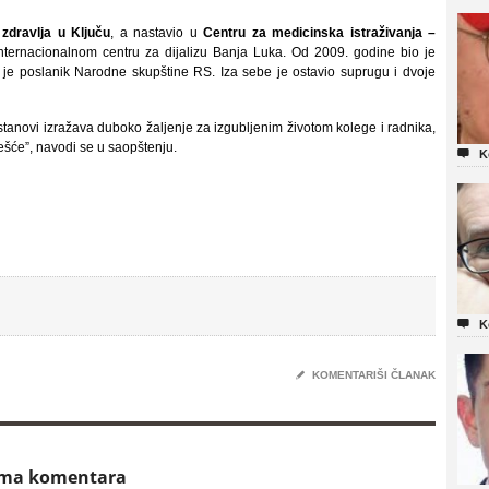
zdravlja u Ključu
, a nastavio u
Centru za medicinska istraživanja –
ternacionalnom centru za dijalizu Banja Luka. Od 2009. godine bio je
je poslanik Narodne skupštine RS. Iza sebe je ostavio suprugu i dvoje
anovi izražava duboko žaljenje za izgubljenim životom kolege i radnika,
ešće”, navodi se u saopštenju.

K

K
✎
KOMENTARIŠI ČLANAK
ema komentara