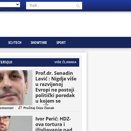
Translate
SCI/TECH
SHOWTIME
SPORT
TERVJUI
VIŠE ČLANAKA
Prof.dr. Senadin
Lavić : Nigdje više
u razvijenoj
Evropi ne postoji
politički poredak
u kojem se
etničke grupe

omentari
Pročitaj čitav članak
pojavljuju kao
osnovne političke
Ivor Perić: HDZ-
jedinice
ova tortura i
iživljavanje nad