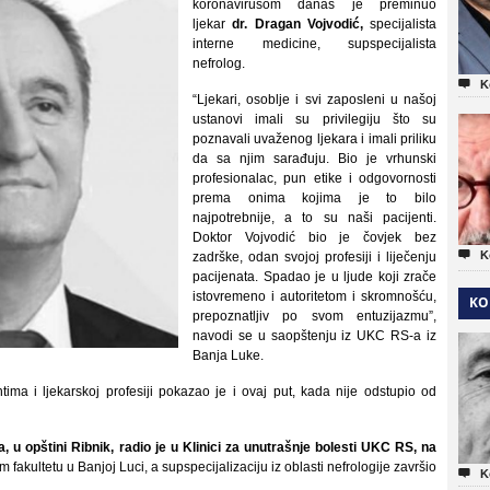
koronavirusom danas je preminuo
ljekar
dr. Dragan Vojvodić,
specijalista
interne medicine, supspecijalista
nefrolog.

K
“Ljekari, osoblje i svi zaposleni u našoj
ustanovi imali su privilegiju što su
poznavali uvaženog ljekara i imali priliku
da sa njim sarađuju. Bio je vrhunski
profesionalac, pun etike i odgovornosti
prema onima kojima je to bilo
najpotrebnije, a to su naši pacijenti.
Doktor Vojvodić bio je čovjek bez

K
zadrške, odan svojoj profesiji i liječenju
pacijenata. Spadao je u ljude koji zrače
istovremeno i autoritetom i skromnošću,
KO
prepoznatljiv po svom entuzijazmu”,
navodi se u saopštenju iz UKC RS-a iz
Banja Luke.
ima i ljekarskoj profesiji pokazao je i ovaj put, kada nije odstupio od
 u opštini Ribnik, radio je u Klinici za unutrašnje bolesti UKC RS, na
fakultetu u Banjoj Luci, a supspecijalizaciju iz oblasti nefrologije završio

K