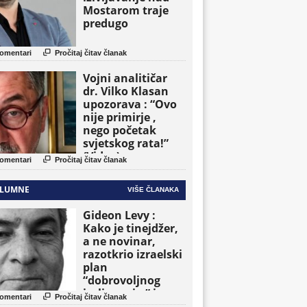
Mostarom traje
predugo

omentari
Pročitaj čitav članak
Vojni analitičar
dr. Vilko Klasan
upozorava : “Ovo
nije primirje ,
nego početak
svjetskog rata!”
(Video)

omentari
Pročitaj čitav članak
LUMNE
VIŠE ČLANAKA
Gideon Levy :
Kako je tinejdžer,
a ne novinar,
razotkrio izraelski
plan
“dobrovoljnog
iseljavanja ” iz

omentari
Pročitaj čitav članak
Gaze