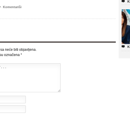

K

Komentariši

K
sa neće biti objavljena.
 su označena
*