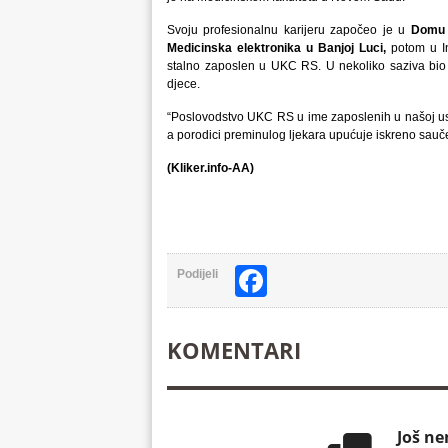
Svoju profesionalnu karijeru započeo je u
Domu 
Medicinska elektronika u Banjoj Luci,
potom u In
stalno zaposlen u UKC RS. U nekoliko saziva bio 
djece.
“Poslovodstvo UKC RS u ime zaposlenih u našoj ust
a porodici preminulog ljekara upućuje iskreno sauč
(Kliker.info-AA)
Facebook
Podijeli
KOMENTARI
Još n