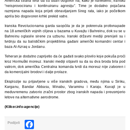
Američka strana tvrdi da su udari odgovor na, kako je navedeno, iransku
“neisprovociranu i kontinuiranu agresiju”. Time je dodatno pojačana
razmjena napada koja prijeti obnavljanjem šireg rata, iako je početkom
aprila bio dogovoren krhki prekid vatre.
Iranska Revolucionarna garda saopćila je da je pokrenula protivnapade
na 18 američkih vojnih ciljeva u bazama u Kuvajtu i Bahreinu, dok su se u
Bahreinu oglasile sirene za uzbunu. Iranski državni mediji prenijeli su i
tvrdnju da su balističkim projektilima gađani američki komandni centar i
baza Al-Azraq u Jordanu.
Teheran je dodatno zaprijetio da će gađati svako plovilo koje pokuša proći
kroz Hormuški moreuz. Iranski mediji objavili su da su dva broda bila pod
vatrom, dok američka Centralna komanda tvrdi da moreuz nije zatvoren i
da komercijalni brodovi i dalje prolaze.
Eksplozije su prijavljene u više iranskih gradova, među njima u Siriku,
Karganu, Bandar Abbasu, Minabu, Varaminu i Karaju. Kuvajt je u
međuvremenu zatvorio zračni prostor zbog iranskih napada i preusmjerio
letove na alternativne aerodrome.
(Kliker.info-agencije)
Facebook
Podijeli