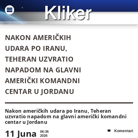
NAKON AMERIČKIH
UDARA PO IRANU,
TEHERAN UZVRATIO
NAPADOM NA GLAVNI
AMERIČKI KOMANDNI
CENTAR U JORDANU
Nakon američkih udara po Iranu, Teheran
uzvratio napadom na glavni američki komandni
centar u Jordanu
11 Juna
Komentari

06:36
2026