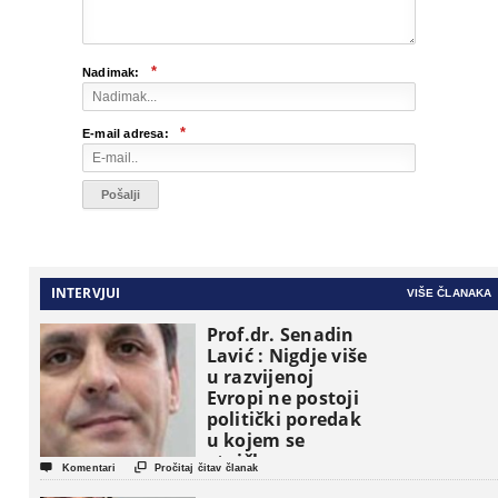
*
Nadimak:
*
E-mail adresa:
INTERVJUI
VIŠE ČLANAKA
Prof.dr. Senadin
Lavić : Nigdje više
u razvijenoj
Evropi ne postoji
politički poredak
u kojem se
etničke grupe


Komentari
Pročitaj čitav članak
pojavljuju kao