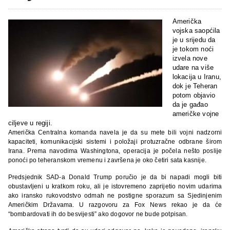
Američka
vojska saopćila
je u srijedu da
je tokom noći
izvela nove
udare na više
lokacija u Iranu,
dok je Teheran
potom objavio
da je gađao
američke vojne
ciljeve u regiji.
Američka Centralna komanda navela je da su mete bili vojni nadzorni
kapaciteti, komunikacijski sistemi i položaji protuzračne odbrane širom
Irana. Prema navodima Washingtona, operacija je počela nešto poslije
ponoći po teheranskom vremenu i završena je oko četiri sata kasnije.
Predsjednik SAD-a Donald Trump poručio je da bi napadi mogli biti
obustavljeni u kratkom roku, ali je istovremeno zaprijetio novim udarima
ako iransko rukovodstvo odmah ne postigne sporazum sa Sjedinjenim
Američkim Državama. U razgovoru za Fox News rekao je da će
“bombardovati ih do besvijesti” ako dogovor ne bude potpisan.