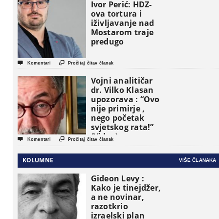
osnovne
Ivor Perić: HDZ-
političke jedinice
ova tortura i
iživljavanje nad
Mostarom traje
predugo


Komentari
Pročitaj čitav članak
Vojni analitičar
dr. Vilko Klasan
upozorava : “Ovo
nije primirje ,
nego početak
svjetskog rata!”
(Video)


Komentari
Pročitaj čitav članak
KOLUMNE
VIŠE ČLANAKA
Gideon Levy :
Kako je tinejdžer,
a ne novinar,
razotkrio
izraelski plan