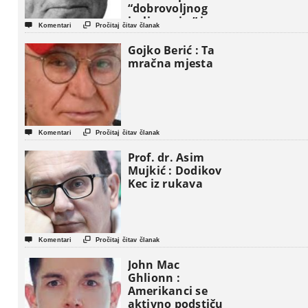
“dobrovoljnog
iseljavanja ” iz


Komentari
Pročitaj čitav članak
Gaze
Gojko Berić : Ta
mračna mjesta


Komentari
Pročitaj čitav članak
Prof. dr. Asim
Mujkić : Dodikov
Kec iz rukava


Komentari
Pročitaj čitav članak
John Mac
Ghlionn :
Amerikanci se
aktivno podstiču