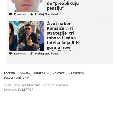
da “preoblikuju
penziju”


Komentari
Pročitaj čitav članak
Život nakon
Komšića : Tri
strategije, tri
tabora i jedna
fotelja koja BiH
gura u novi
politički triler


Komentari
Pročitaj čitav članak
POČETNA
O NAMA
IMPRESSUM
KONTAKT
MARKETING
USLOVI KORIŠTENJA
© 2013 Copyright
Kliker.info
. Sva prava zadržana.
Developed by
LEFTOR