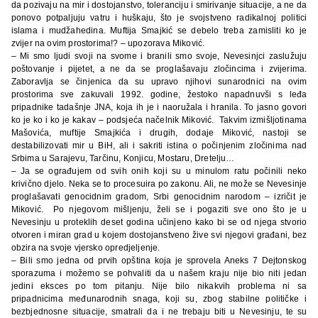
da pozivaju na mir i dostojanstvo, toleranciju i smirivanje situacije, a ne da
ponovo potpaljuju vatru i huškaju, što je svojstveno radikalnoj politici
islama i mudžahedina. Muftija Smajkić se debelo treba zamisliti ko je
zvijer na ovim prostorima!? – upozorava Miković.
– Mi smo ljudi svoji na svome i branili smo svoje, Nevesinjci zaslužuju
poštovanje i pijetet, a ne da se proglašavaju zločincima i zvijerima.
Zaboravlja se činjenica da su upravo njihovi sunarodnici na ovim
prostorima sve zakuvali 1992. godine, žestoko napadnuvši s leđa
pripadnike tadašnje JNA, koja ih je i naoružala i hranila. To jasno govori
ko je ko i ko je kakav – podsjeća načelnik Miković.
Takvim izmišljotinama
Mašovića, muftije Smajkića i drugih, dodaje Miković, nastoji se
destabilizovati mir u BiH, ali i sakriti istina o počinjenim zločinima nad
Srbima u Sarajevu, Tarčinu, Konjicu, Mostaru, Dretelju…
– Ja se ograđujem od svih onih koji su u minulom ratu počinili neko
krivično djelo. Neka se to procesuira po zakonu. Ali, ne može se Nevesinje
proglašavati genocidnim gradom, Srbi genocidnim narodom – izričit je
Miković.
Po njegovom mišljenju, želi se i pogaziti sve ono što je u
Nevesinju u proteklih deset godina učinjeno kako bi se od njega stvorio
otvoren i miran grad u kojem dostojanstveno žive svi njegovi građani, bez
obzira na svoje vjersko opredjeljenje.
– Bili smo jedna od prvih opština koja je sprovela Aneks 7 Dejtonskog
sporazuma i možemo se pohvaliti da u našem kraju nije bio niti jedan
jedini eksces po tom pitanju. Nije bilo nikakvih problema ni sa
pripadnicima međunarodnih snaga, koji su, zbog stabilne političke i
bezbjednosne situacije, smatrali da i ne trebaju biti u Nevesinju, te su