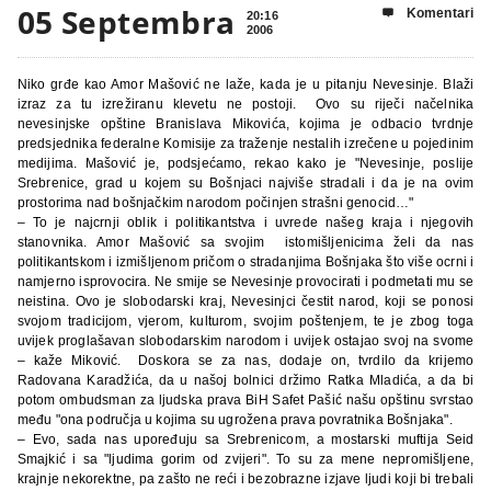
05 Septembra
Komentari

20:16
2006
Niko grđe kao Amor Mašović ne laže, kada je u pitanju Nevesinje. Blaži
izraz za tu izrežiranu klevetu ne postoji.
Ovo su riječi načelnika
nevesinjske opštine Branislava Mikovića, kojima je odbacio tvrdnje
predsjednika federalne Komisije za traženje nestalih izrečene u pojedinim
medijima. Mašović je, podsjećamo, rekao kako je "Nevesinje, poslije
Srebrenice, grad u kojem su Bošnjaci najviše stradali i da je na ovim
prostorima nad bošnjačkim narodom počinjen strašni genocid…"
– To je najcrnji oblik i politikantstva i uvrede našeg kraja i njegovih
stanovnika. Amor Mašović sa svojim istomišljenicima želi da nas
politikantskom i izmišljenom pričom o stradanjima Bošnjaka što više ocrni i
namjerno isprovocira. Ne smije se Nevesinje provocirati i podmetati mu se
neistina. Ovo je slobodarski kraj, Nevesinjci čestit narod, koji se ponosi
svojom tradicijom, vjerom, kulturom, svojim poštenjem, te je zbog toga
uvijek proglašavan slobodarskim narodom i uvijek ostajao svoj na svome
– kaže Miković.
Doskora se za nas, dodaje on, tvrdilo da krijemo
Radovana Karadžića, da u našoj bolnici držimo Ratka Mladića, a da bi
potom ombudsman za ljudska prava BiH Safet Pašić našu opštinu svrstao
među "ona područja u kojima su ugrožena prava povratnika Bošnjaka".
– Evo, sada nas upoređuju sa Srebrenicom, a mostarski muftija Seid
Smajkić i sa "ljudima gorim od zvijeri". To su za mene nepromišljene,
krajnje nekorektne, pa zašto ne reći i bezobrazne izjave ljudi koji bi trebali