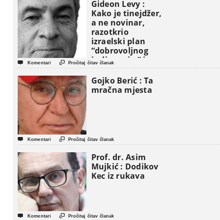
Gideon Levy :
Kako je tinejdžer,
a ne novinar,
razotkrio
izraelski plan
“dobrovoljnog
iseljavanja ” iz


Komentari
Pročitaj čitav članak
Gaze
Gojko Berić : Ta
mračna mjesta


Komentari
Pročitaj čitav članak
Prof. dr. Asim
Mujkić : Dodikov
Kec iz rukava


Komentari
Pročitaj čitav članak