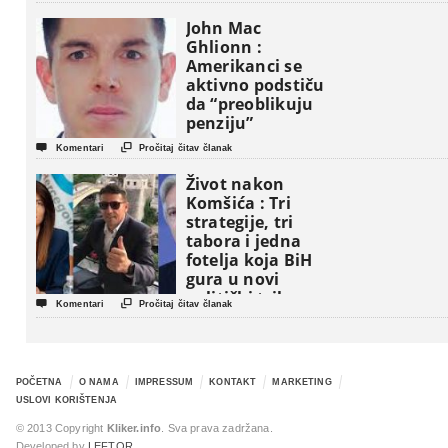
John Mac
Ghlionn :
Amerikanci se
aktivno podstiču
da “preoblikuju
penziju”


Komentari
Pročitaj čitav članak
Život nakon
Komšića : Tri
strategije, tri
tabora i jedna
fotelja koja BiH
gura u novi
politički triler


Komentari
Pročitaj čitav članak
POČETNA
O NAMA
IMPRESSUM
KONTAKT
MARKETING
USLOVI KORIŠTENJA
© 2013 Copyright
Kliker.info
. Sva prava zadržana.
Developed by
LEFTOR