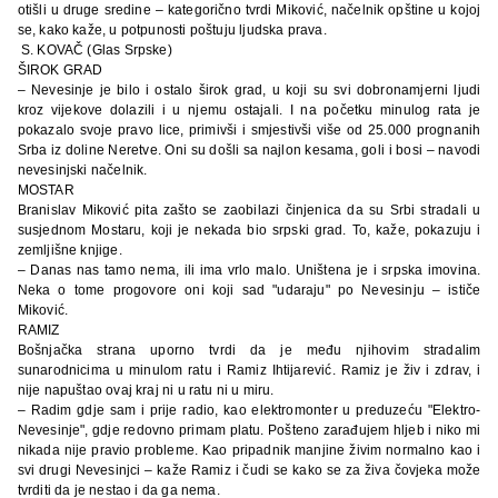
otišli u druge sredine – kategorično tvrdi Miković, načelnik opštine u kojoj
se, kako kaže, u potpunosti poštuju ljudska prava.
S. KOVAČ (Glas Srpske)
ŠIROK GRAD
– Nevesinje je bilo i ostalo širok grad, u koji su svi dobronamjerni ljudi
kroz vijekove dolazili i u njemu ostajali. I na početku minulog rata je
pokazalo svoje pravo lice, primivši i smjestivši više od 25.000 prognanih
Srba iz doline Neretve. Oni su došli sa najlon kesama, goli i bosi – navodi
nevesinjski načelnik.
MOSTAR
Branislav Miković pita zašto se zaobilazi činjenica da su Srbi stradali u
susjednom Mostaru, koji je nekada bio srpski grad. To, kaže, pokazuju i
zemljišne knjige.
– Danas nas tamo nema, ili ima vrlo malo. Uništena je i srpska imovina.
Neka o tome progovore oni koji sad "udaraju" po Nevesinju – ističe
Miković.
RAMIZ
Bošnjačka strana uporno tvrdi da je među njihovim stradalim
sunarodnicima u minulom ratu i Ramiz Ihtijarević. Ramiz je živ i zdrav, i
nije napuštao ovaj kraj ni u ratu ni u miru.
– Radim gdje sam i prije radio, kao elektromonter u preduzeću "Elektro-
Nevesinje", gdje redovno primam platu. Pošteno zarađujem hljeb i niko mi
nikada nije pravio probleme. Kao pripadnik manjine živim normalno kao i
svi drugi Nevesinjci – kaže Ramiz i čudi se kako se za živa čovjeka može
tvrditi da je nestao i da ga nema.