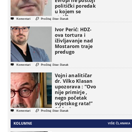
Evropi ne postoji
politički poredak
u kojem se
etničke grupe


Komentari
Pročitaj čitav članak
pojavljuju kao
osnovne
Ivor Perić: HDZ-
političke jedinice
ova tortura i
iživljavanje nad
Mostarom traje
predugo


Komentari
Pročitaj čitav članak
Vojni analitičar
dr. Vilko Klasan
upozorava : “Ovo
nije primirje ,
nego početak
svjetskog rata!”
(Video)


Komentari
Pročitaj čitav članak
KOLUMNE
VIŠE ČLANAKA