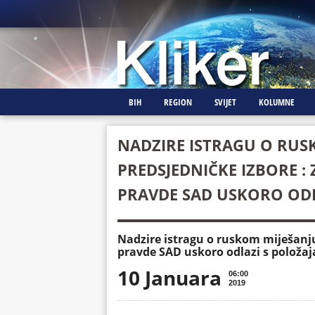
BIH
REGION
SVIJET
KOLUMNE
NADZIRE ISTRAGU O RUS
PREDSJEDNIČKE IZBORE :
PRAVDE SAD USKORO ODL
Nadzire istragu o ruskom miješanju
pravde SAD uskoro odlazi s položaj
10 Januara
06:00
2019