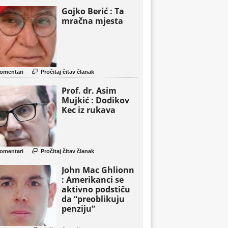
Gojko Berić : Ta
mračna mjesta

omentari
Pročitaj čitav članak
Prof. dr. Asim
Mujkić : Dodikov
Kec iz rukava

omentari
Pročitaj čitav članak
John Mac Ghlionn
: Amerikanci se
aktivno podstiču
da “preoblikuju
penziju”