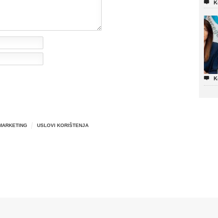

K

K
MARKETING
USLOVI KORIŠTENJA