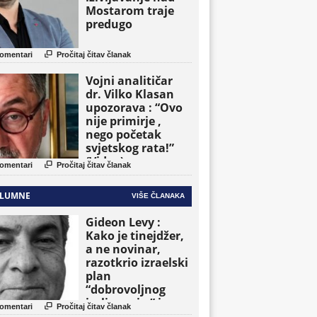
Mostarom traje
predugo

omentari
Pročitaj čitav članak
Vojni analitičar
dr. Vilko Klasan
upozorava : “Ovo
nije primirje ,
nego početak
svjetskog rata!”
(Video)

omentari
Pročitaj čitav članak
LUMNE
VIŠE ČLANAKA
Gideon Levy :
Kako je tinejdžer,
a ne novinar,
razotkrio izraelski
plan
“dobrovoljnog
iseljavanja ” iz

omentari
Pročitaj čitav članak
Gaze