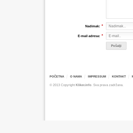
*
Nadimak:
*
E-mail adresa:
POČETNA
O NAMA
IMPRESSUM
KONTAKT
© 2013 Copyright
Kliker.info
. Sva prava zadržana.