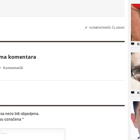
✎
KOMENTARIŠI ČLANAK

K
ema komentara

Komentariši

K
sa neće biti objavljena.
 su označena
*