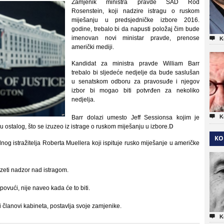
Zamjenik ministra pravde SAD Rod
Rosenstein, koji nadzire istragu o ruskom
miješanju u predsjedničke izbore 2016.
godine, trebalo bi da napusti položaj čim bude
imenovan novi ministar pravde, prenose

K
američki mediji.
Kandidat za ministra pravde William Barr
trebalo bi sljedeće nedjelje da bude saslušan
u senatskom odboru za pravosuđe i njegov
izbor bi mogao biti potvrđen za nekoliko
nedjelja.

K
Barr dolazi umesto Jeff Sessionsa kojim je
ostalog, što se izuzeo iz istrage o ruskom miješanju u izbore.
D
KO
og istražitelja Roberta Muellera koji ispituje rusko miješanje u američke
eti nadzor nad istragom.
povući, nije naveo kada će to biti.
 članovi kabineta, postavlja svoje zamjenike.

K