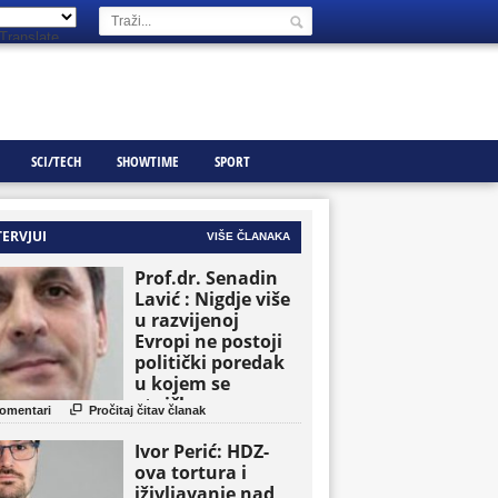
Translate
SCI/TECH
SHOWTIME
SPORT
TERVJUI
VIŠE ČLANAKA
Prof.dr. Senadin
Lavić : Nigdje više
u razvijenoj
Evropi ne postoji
politički poredak
u kojem se
etničke grupe

omentari
Pročitaj čitav članak
pojavljuju kao
osnovne političke
Ivor Perić: HDZ-
jedinice
ova tortura i
iživljavanje nad