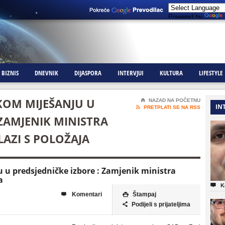
Powered by
BIZNIS
DNEVNIK
DIJASPORA
INTERVJUI
KULTURA
LIFESTYLE
KOM MIJEŠANJU U
⌂
NAZAD NA POČETNU
IN

PRETPLATI SE NA RSS
 ZAMJENIK MINISTRA
AZI S POLOŽAJA
 u predsjedničke izbore : Zamjenik ministra
a

K
Komentari
Štampaj


Podijeli s prijateljima
