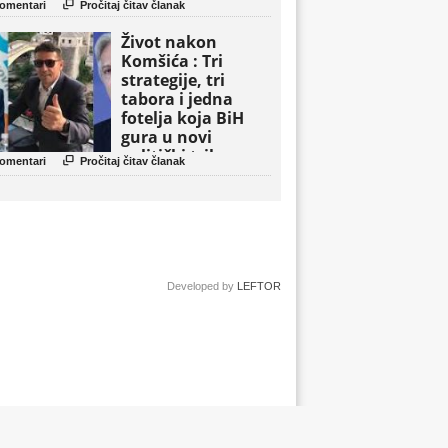

omentari
Pročitaj čitav članak
Život nakon
Komšića : Tri
strategije, tri
tabora i jedna
fotelja koja BiH
gura u novi
politički triler

omentari
Pročitaj čitav članak
Developed by
LEFTOR