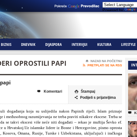
Powered by
BIZNIS
DNEVNIK
DIJASPORA
INTERVJUI
KULTURA
LIFESTYLE
ERI OPROSTILI PAPI
⌂
NAZAD NA POČETNU
IN

PRETPLATI SE NA RSS
 papi
Komentari
Štampaj


Podijeli s prijateljima

uli događanja koja su uslijedila nakon Papinih riječi. Islam priznaje

K
oge i međusobnog razumijevanja ne treba praviti nikakve ekscese. Treba se
 da se takvi ekscesi više neće niti događati – rekao je muftija Ševko ef.
e u Hrvatskoj.Uz islamske lidere iz Bosne i Hercegovine, pismo oprosta
a, Kosova, Omana, Rusije, Turske i Uzbekistana, uključujući i iračkoga