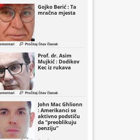
Gojko Berić : Ta
mračna mjesta

omentari
Pročitaj čitav članak
Prof. dr. Asim
Mujkić : Dodikov
Kec iz rukava

omentari
Pročitaj čitav članak
John Mac Ghlionn
: Amerikanci se
aktivno podstiču
da “preoblikuju
penziju”