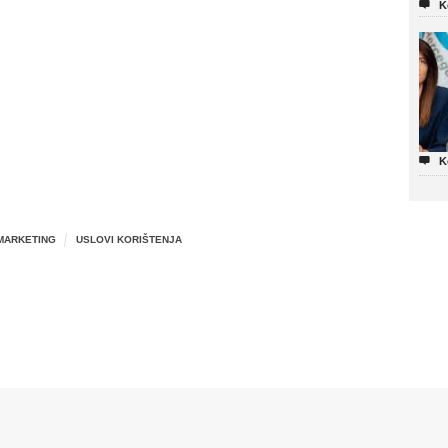

K

K
MARKETING
USLOVI KORIŠTENJA