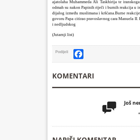
ajatolaha Muhammeda Ali Taskhirija te iranskoga 
odmah su nakon Papinih riječi i burnih reakcija u is
dijalog između muslimana i kršćana.Burne reakcije
govoru Papa citirao pravoslavnog cara Manuela II. Pa
i nedljudskog
(Jutarnji list)
Facebook
Podijeli
KOMENTARI
Još n

NAPIŠI KOMENTAR