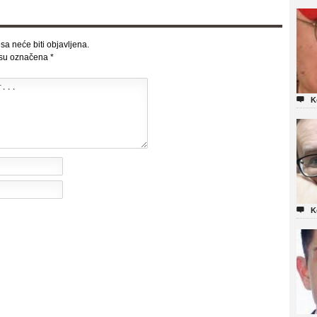
sa neće biti objavljena.
 su označena
*

K

K