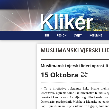
BIH
REGION
SVIJET
KOLUMNE
MUSLIMANSKI VJERSKI LID
Muslimanski vjerski lideri oprostili
15 Oktobra
09:24
2006
– Ta je inicijativa pokrenuta kako bismo prekin
kršćanstvo, a prema tome i katoličanstvo te radi sl
ponašati kao da se ništa nije dogodilo i nadati se
Omerbašić, predsjednik Mešihata Islamske zajednic
Papi uputili su muftije i uleme iz Egipta, Jordan