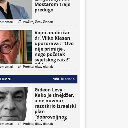
Mostarom traje
predugo

omentari
Pročitaj čitav članak
Vojni analitičar
dr. Vilko Klasan
upozorava : “Ovo
nije primirje ,
nego početak
svjetskog rata!”
(Video)

omentari
Pročitaj čitav članak
LUMNE
VIŠE ČLANAKA
Gideon Levy :
Kako je tinejdžer,
a ne novinar,
razotkrio izraelski
plan
“dobrovoljnog
iseljavanja ” iz

omentari
Pročitaj čitav članak
Gaze