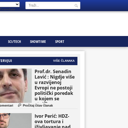
Translate
SCI/TECH
SHOWTIME
SPORT
TERVJUI
VIŠE ČLANAKA
Prof.dr. Senadin
Lavić : Nigdje više
u razvijenoj
Evropi ne postoji
politički poredak
u kojem se
etničke grupe

omentari
Pročitaj čitav članak
pojavljuju kao
osnovne političke
Ivor Perić: HDZ-
jedinice
ova tortura i
iživljavanje nad