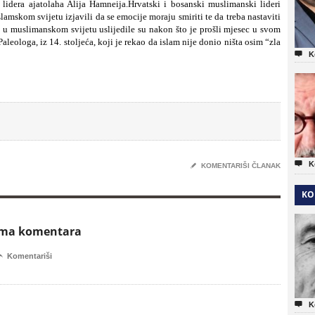
lidera ajatolaha Alija Hamneija.Hrvatski i bosanski muslimanski lideri
lamskom svijetu izjavili da se emocije moraju smiriti te da treba nastaviti
 u muslimanskom svijetu uslijedile su nakon što je prošli mjesec u svom
leologa, iz 14. stoljeća, koji je rekao da islam nije donio ništa osim “zla

K

K
✎
KOMENTARIŠI ČLANAK
KO
ema komentara

Komentariši

K