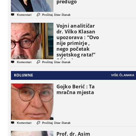
predugo


Komentari
Pročitaj čitav članak
Vojni analitičar
dr. Vilko Klasan
upozorava : “Ovo
nije primirje ,
nego početak
svjetskog rata!”
(Video)


Komentari
Pročitaj čitav članak
KOLUMNE
VIŠE ČLANAKA
Gojko Berić : Ta
mračna mjesta


Komentari
Pročitaj čitav članak
Prof. dr. Asim