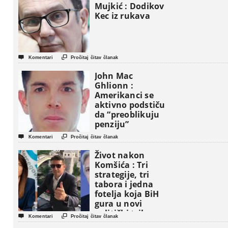
Mujkić : Dodikov
Kec iz rukava


Komentari
Pročitaj čitav članak
John Mac
Ghlionn :
Amerikanci se
aktivno podstiču
da “preoblikuju
penziju”


Komentari
Pročitaj čitav članak
Život nakon
Komšića : Tri
strategije, tri
tabora i jedna
fotelja koja BiH
gura u novi
politički triler


Komentari
Pročitaj čitav članak