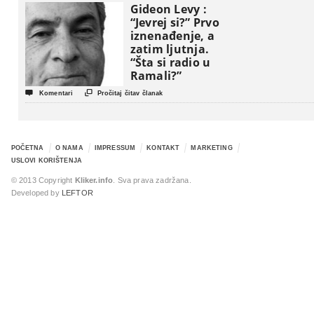
Gideon Levy :
“Jevrej si?” Prvo
iznenađenje, a
zatim ljutnja.
“Šta si radio u
Ramali?”


Komentari
Pročitaj čitav članak
POČETNA
O NAMA
IMPRESSUM
KONTAKT
MARKETING
USLOVI KORIŠTENJA
© 2013 Copyright
Kliker.info
. Sva prava zadržana.
Developed by
LEFTOR