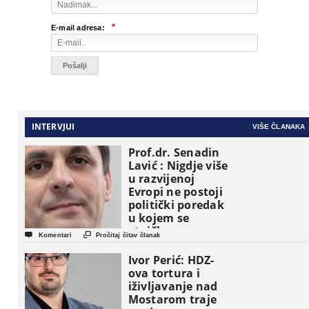
*
E-mail adresa:
INTERVJUI
VIŠE ČLANAKA
Prof.dr. Senadin
Lavić : Nigdje više
u razvijenoj
Evropi ne postoji
politički poredak
u kojem se
etničke grupe


Komentari
Pročitaj čitav članak
pojavljuju kao
osnovne
Ivor Perić: HDZ-
političke jedinice
ova tortura i
iživljavanje nad
Mostarom traje