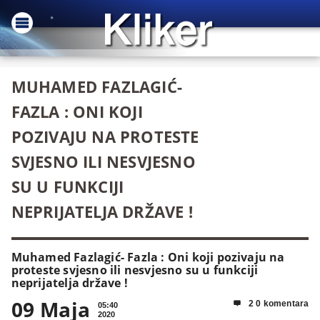
MUHAMED FAZLAGIĆ-
FAZLA : ONI KOJI
POZIVAJU NA PROTESTE
SVJESNO ILI NESVJESNO
SU U FUNKCIJI
NEPRIJATELJA DRŽAVE !
Muhamed Fazlagić- Fazla : Oni koji pozivaju na
proteste svjesno ili nesvjesno su u funkciji
neprijatelja države !
09 Maja
2 0 komentara

05:40
2020