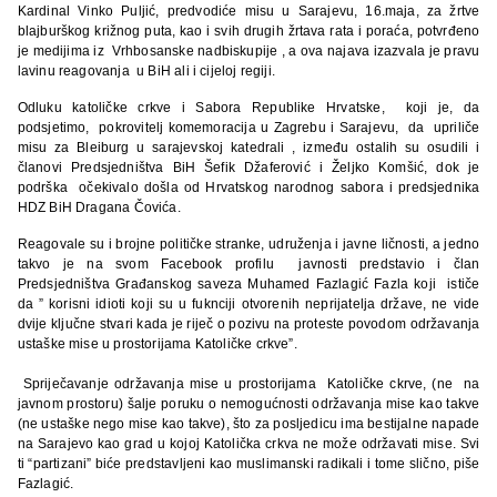
Kardinal Vinko Puljić, predvodiće misu u Sarajevu, 16.maja, za žrtve
blajburškog križnog puta, kao i svih drugih žrtava rata i poraća, potvrđeno
je medijima iz Vrhbosanske nadbiskupije , a ova najava izazvala je pravu
lavinu reagovanja u BiH ali i cijeloj regiji.
Odluku katoličke crkve i Sabora Republike Hrvatske, koji je, da
podsjetimo, pokrovitelj komemoracija u Zagrebu i Sarajevu, da upriliče
misu za Bleiburg u sarajevskoj katedrali , između ostalih su osudili i
članovi Predsjedništva BiH Šefik Džaferović i Željko Komšić, dok je
podrška očekivalo došla od Hrvatskog narodnog sabora i predsjednika
HDZ BiH Dragana Čovića.
Reagovale su i brojne političke stranke, udruženja i javne ličnosti, a jedno
takvo je na svom Facebook profilu javnosti predstavio i član
Predsjedništva Građanskog saveza Muhamed Fazlagić Fazla koji ističe
da ” korisni idioti koji su u fuknciji otvorenih neprijatelja države, ne vide
dvije ključne stvari kada je riječ o pozivu na proteste povodom održavanja
ustaške mise u prostorijama Katoličke crkve”.
Spriječavanje održavanja mise u prostorijama Katoličke ckrve, (ne na
javnom prostoru) šalje poruku o nemogućnosti održavanja mise kao takve
(ne ustaške nego mise kao takve), što za posljedicu ima bestijalne napade
na Sarajevo kao grad u kojoj Katolička crkva ne može održavati mise. Svi
ti “partizani” biće predstavljeni kao muslimanski radikali i tome slično, piše
Fazlagić.