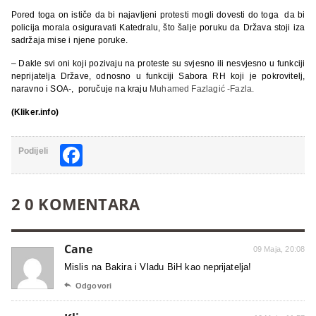
Pored toga on ističe da bi najavljeni protesti mogli dovesti do toga da bi
policija morala osiguravati Katedralu, što šalje poruku da Država stoji iza
sadržaja mise i njene poruke.
– Dakle svi oni koji pozivaju na proteste su svjesno ili nesvjesno u funkciji
neprijatelja Države, odnosno u funkciji Sabora RH koji je pokrovitelj,
naravno i SOA-, poručuje na kraju
Muhamed Fazlagić -Fazla.
(Kliker.info)
Facebook
Podijeli
2 0 KOMENTARA
Cane
09 Maja, 20:08
Mislis na Bakira i Vladu BiH kao neprijatelja!

Odgovori