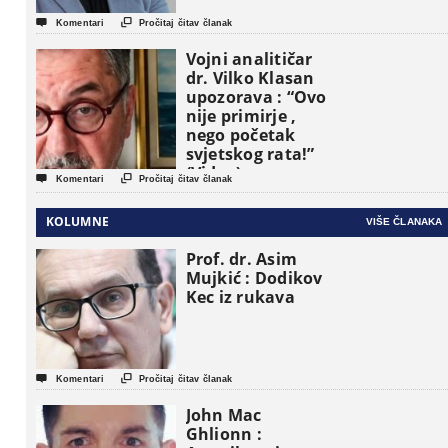


Komentari
Pročitaj čitav članak
Vojni analitičar
dr. Vilko Klasan
upozorava : “Ovo
nije primirje ,
nego početak
svjetskog rata!”
(Video)


Komentari
Pročitaj čitav članak
KOLUMNE
VIŠE ČLANAKA
Prof. dr. Asim
Mujkić : Dodikov
Kec iz rukava


Komentari
Pročitaj čitav članak
John Mac
Ghlionn :