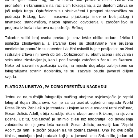
pronađeni i ekshumirani na različitim lokacijama, a za dijelom žrtava se
još uvijek traga. Optužnicom su obuhvaćeni i progoni stanovništva sa
područja Brčkog, kao i masovna pljačkanja imovine bošnjačkog i
hrvatskog stanovništva, nakon njihovog odvođenja u zatočeništvo ili
progona iz kuća i stanova na području Brčkog.
Također, veliki broj osoba prošao je kroz teške oblike torture, fizička i
psihička zlostavljanja, a žrtvama koje su zlostavljane nije pružena
medicinska pomoć te su navedeni zločini ostavili trajne posljedice na život
i zdravlje žrtava i njihovih obitelji. Optužnicom su obuhvaćena i silovanja i
seksualna zlostavljanja, kao i ponižavanja zatočenih žena i muškaraca.
Neke od izravnih egzekucija civila, na mjestu događaja zabilježene su
fotografijama stranih dopisnika, te su izazvale osudu javnosti diljem
svijeta.
PLATIO ZA UBISTVO , PA DOBIO PRESTIŽNU NAGRADU!
Jednu od najmučnijih fotografija mučkog ubojstva ovjekovječio je srpski
fotograf Bojan Stojanović koji je za taj uradak uglednu nagradu World
Press Photo. Zabilježio je trenutak u kojem kasnije osuđeni ratni zločinac,
Goran Jelisić Adolf, ubija zarobljenika u okupiranom Brčkom, na sjeveru
Bosne. Uz tu, Stojanović je snimio cijeli niz fotografija, od dovođenja
zatočenika do njegova leša nacesti. Goran Jelisić, poznatiji kao “Srpski
Adolf”, za ratni je zločin osuđen na 40 godina zatvora. Ono što ovu priču
čini najmučnijom jest podatak koji je u javnost iznio Srđan Ilić, jedan od