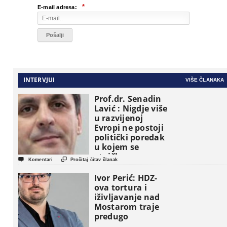
*
E-mail adresa:
INTERVJUI
VIŠE ČLANAKA
Prof.dr. Senadin
Lavić : Nigdje više
u razvijenoj
Evropi ne postoji
politički poredak
u kojem se
etničke grupe


Komentari
Pročitaj čitav članak
pojavljuju kao
osnovne
Ivor Perić: HDZ-
političke jedinice
ova tortura i
iživljavanje nad
Mostarom traje
predugo