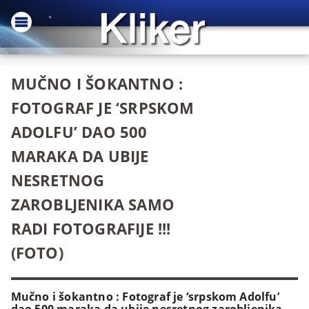
MUČNO I ŠOKANTNO :
FOTOGRAF JE ‘SRPSKOM
ADOLFU’ DAO 500
MARAKA DA UBIJE
NESRETNOG
ZAROBLJENIKA SAMO
RADI FOTOGRAFIJE !!!
(FOTO)
Mučno i šokantno : Fotograf je ‘srpskom Adolfu’
dao 500 maraka da ubije nesretnog zarobljenika