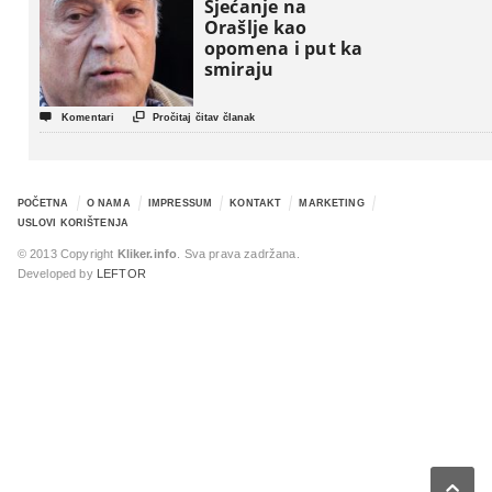
Sjećanje na
Orašlje kao
opomena i put ka
smiraju


Komentari
Pročitaj čitav članak
POČETNA
O NAMA
IMPRESSUM
KONTAKT
MARKETING
USLOVI KORIŠTENJA
© 2013 Copyright
Kliker.info
. Sva prava zadržana.
Developed by
LEFTOR
