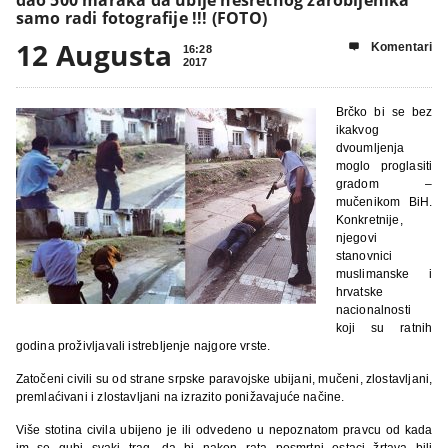
samo radi fotografije !!! (FOTO)
12 Augusta
Komentari

16:28
2017
Brčko bi se bez
ikakvog
dvoumljenja
moglo proglasiti
gradom –
mučenikom BiH.
Konkretnije,
njegovi
stanovnici
muslimanske i
hrvatske
nacionalnosti
koji su ratnih
godina proživljavali istrebljenje najgore vrste.
Zatočeni civili su od strane srpske paravojske ubijani, mučeni, zlostavljani,
premlaćivani i zlostavljani na izrazito ponižavajuće načine.
Više stotina civila ubijeno je ili odvedeno u nepoznatom pravcu od kada
im se gubi svaki trag, da bi nakon rata posmrtni ostaci žrtava bili