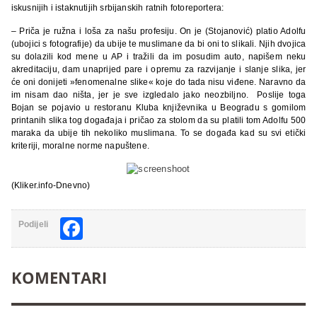
iskusnijih i istaknutijih srbijanskih ratnih fotoreportera:
– Priča je ružna i loša za našu profesiju. On je (Stojanović) platio Adolfu
(ubojici s fotografije) da ubije te muslimane da bi oni to slikali. Njih dvojica
su dolazili kod mene u AP i tražili da im posudim auto, napišem neku
akreditaciju, dam unaprijed pare i opremu za razvijanje i slanje slika, jer
će oni donijeti »fenomenalne slike« koje do tada nisu viđene. Naravno da
im nisam dao ništa, jer je sve izgledalo jako neozbiljno. Poslije toga
Bojan se pojavio u restoranu Kluba književnika u Beogradu s gomilom
printanih slika tog događaja i pričao za stolom da su platili tom Adolfu 500
maraka da ubije tih nekoliko muslimana. To se događa kad su svi etički
kriteriji, moralne norme napuštene.
(Kliker.info-Dnevno)
Facebook
Podijeli
KOMENTARI