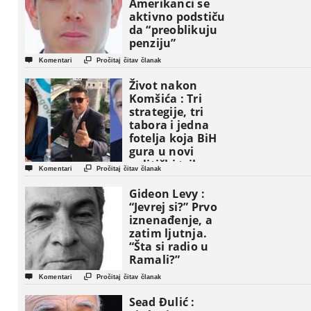
Amerikanci se
aktivno podstiču
da “preoblikuju
penziju”


Komentari
Pročitaj čitav članak
Život nakon
Komšića : Tri
strategije, tri
tabora i jedna
fotelja koja BiH
gura u novi
politički triler


Komentari
Pročitaj čitav članak
Gideon Levy :
“Jevrej si?” Prvo
iznenađenje, a
zatim ljutnja.
“Šta si radio u
Ramali?”


Komentari
Pročitaj čitav članak
Sead Đulić :