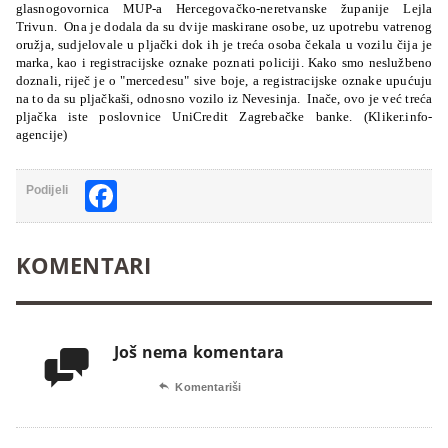
glasnogovornica MUP-a Hercegovačko-neretvanske županije Lejla
Trivun. Ona je dodala da su dvije maskirane osobe, uz upotrebu vatrenog
oružja, sudjelovale u pljački dok ih je treća osoba čekala u vozilu čija je
marka, kao i registracijske oznake poznati policiji. Kako smo neslužbeno
doznali, riječ je o "mercedesu" sive boje, a registracijske oznake upućuju
na to da su pljačkaši, odnosno vozilo iz Nevesinja. Inače, ovo je već treća
pljačka iste poslovnice UniCredit Zagrebačke banke. (Kliker.info-
agencije)
Facebook
Podijeli
KOMENTARI
Još nema komentara


Komentariši