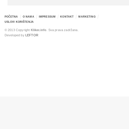
POČETNA
O NAMA
IMPRESSUM
KONTAKT
MARKETING
USLOVI KORIŠTENJA
© 2013 Copyright
Kliker.info
. Sva prava zadržana.
Developed by
LEFTOR