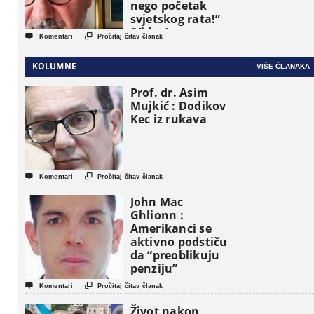
nego početak
svjetskog rata!”
(Video)


Komentari
Pročitaj čitav članak
KOLUMNE
VIŠE ČLANAKA
Prof. dr. Asim
Mujkić : Dodikov
Kec iz rukava


Komentari
Pročitaj čitav članak
John Mac
Ghlionn :
Amerikanci se
aktivno podstiču
da “preoblikuju
penziju”


Komentari
Pročitaj čitav članak
Život nakon