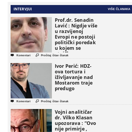
INTERVJUI
VIŠE ČLANAKA
Prof.dr. Senadin
Lavić : Nigdje više
u razvijenoj
Evropi ne postoji
politički poredak
u kojem se
etničke grupe


Komentari
Pročitaj čitav članak
pojavljuju kao
osnovne
Ivor Perić: HDZ-
političke jedinice
ova tortura i
iživljavanje nad
Mostarom traje
predugo


Komentari
Pročitaj čitav članak
Vojni analitičar
dr. Vilko Klasan
upozorava : “Ovo
nije primirje ,