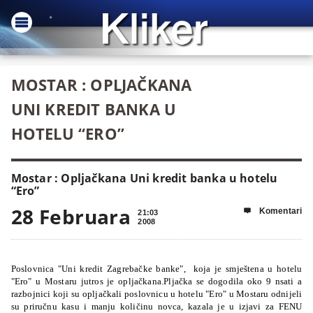
MOSTAR : OPLJAČKANA
UNI KREDIT BANKA U
HOTELU “ERO”
Mostar : Opljačkana Uni kredit banka u hotelu
“Ero”
28 Februara
Komentari

21:03
2008
Poslovnica "Uni kredit Zagrebačke banke", koja je smještena u hotelu
"Ero" u Mostaru jutros je opljačkana.
Pljačka se dogodila oko 9 nsati a
razbojnici koji su opljačkali poslovnicu u hotelu "Ero" u Mostaru odnijeli
su priručnu kasu i manju količinu novca, kazala je u izjavi za FENU