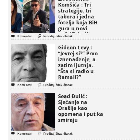
Komšića : Tri
strategije, tri
tabora i jedna
fotelja koja BiH
gura u novi
politički triler


Komentari
Pročitaj čitav članak
Gideon Levy :
“Jevrej si?” Prvo
iznenađenje, a
zatim ljutnja.
“Šta si radio u
Ramali?”


Komentari
Pročitaj čitav članak
Sead Đulić :
Sjećanje na
Orašlje kao
opomena i put ka
smiraju


Komentari
Pročitaj čitav članak