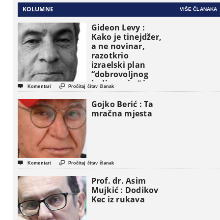
KOLUMNE
VIŠE ČLANAKA
Gideon Levy :
Kako je tinejdžer,
a ne novinar,
razotkrio
izraelski plan
“dobrovoljnog
iseljavanja ” iz


Komentari
Pročitaj čitav članak
Gaze
Gojko Berić : Ta
mračna mjesta


Komentari
Pročitaj čitav članak
Prof. dr. Asim
Mujkić : Dodikov
Kec iz rukava