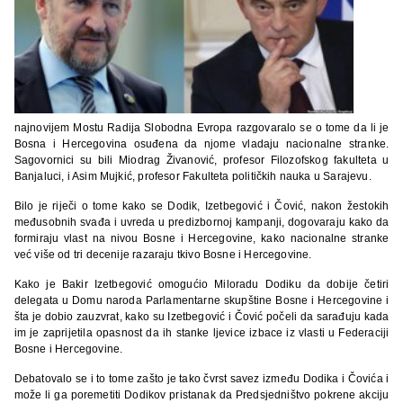
najnovijem Mostu Radija Slobodna Evropa razgovaralo se o tome da li je
Bosna i Hercegovina osuđena da njome vladaju nacionalne stranke.
Sagovornici su bili Miodrag Živanović, profesor Filozofskog fakulteta u
Banjaluci, i Asim Mujkić, profesor Fakulteta političkih nauka u Sarajevu.
Bilo je riječi o tome kako se Dodik, Izetbegović i Čović, nakon žestokih
međusobnih svađa i uvreda u predizbornoj kampanji, dogovaraju kako da
formiraju vlast na nivou Bosne i Hercegovine, kako nacionalne stranke
već više od tri decenije razaraju tkivo Bosne i Hercegovine.
Kako je Bakir Izetbegović omogućio Miloradu Dodiku da dobije četiri
delegata u Domu naroda Parlamentarne skupštine Bosne i Hercegovine i
šta je dobio zauzvrat, kako su Izetbegović i Čović počeli da sarađuju kada
im je zaprijetila opasnost da ih stanke ljevice izbace iz vlasti u Federaciji
Bosne i Hercegovine.
Debatovalo se i to tome zašto je tako čvrst savez između Dodika i Čovića i
može li ga poremetiti Dodikov pristanak da Predsjedništvo pokrene akciju