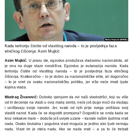
Kada teritoriju čistite od vlastitog naroda – to je posljednja faza
etničkog čišćenja: Asim Mujkić
Asim Mujkić:
U pravu ste, egzodus produžava vladavinu nacionalista, ali
je ona na duge staze neodrživa. Egzodus je eutanazija naroda. Kada
teritoriju čistite od vlastitog naroda – to je posljednja faza etničkog
čišćenja. Kratkoročno – to je dobro za nacionalističke elite, ali dugoročno
– to je smrt za svaku nacionalističku politiku, jer više neće imati ljude
kojima vlada.
Miodrag Živanović:
Duboko vjerujem da ovi naši vlastodršci, koji su više
od tri decenije na vlasti u ovoj maloj zemlji, neće još dugo moći da vladaju
i uništavaju svoje narode. Jer, svaki od njih prije svega uništava svoj
vlastiti narod. Kada će se dogoditi promjena? Dogodiće se onda kada se
kroz nekakve male – doduše još uvijek uzane – kanale našim ljudima vrati
nada. Ovako brutalna i pogubna vlast moguća je jedino ako ljudi nemaju
nadu. Vlast im je otela nadu. Ako se nada vrati – a za to će trebati