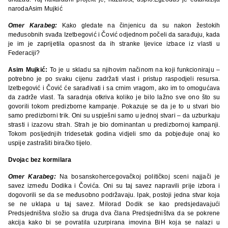
narodaAsim Mujkić
Omer Karabeg:
Kako gledate na činjenicu da su nakon žestokih
međusobnih svađa Izetbegović i Čović odjednom počeli da sarađuju, kada
je im je zaprijetila opasnost da ih stranke ljevice izbace iz vlasti u
Federaciji?
Asim Mujkić:
To je u skladu sa njihovim načinom na koji funkcioniraju –
potrebno je po svaku cijenu zadržati vlast i pristup raspodjeli resursa.
Izetbegović i Čović će sarađivati i sa crnim vragom, ako im to omogućava
da zadrže vlast. Ta saradnja otkriva koliko je bilo lažno sve ono što su
govorili tokom predizborne kampanje. Pokazuje se da je to u stvari bio
samo predizborni trik. Oni su uspješni samo u jednoj stvari – da uzburkaju
strasti i izazovu strah. Strah je bio dominantan u predizbornoj kampanji.
Tokom posljednjih tridesetak godina vidjeli smo da pobjeđuje onaj ko
uspije zastrašiti biračko tijelo.
Dvojac bez kormilara
Omer Karabeg:
Na bosanskohercegovačkoj političkoj sceni najjači je
savez između Dodika i Čovića. Oni su taj savez napravili prije izbora i
dogovorili se da se međusobno podržavaju. Ipak, postoji jedna stvar koja
se ne uklapa u taj savez. Milorad Dodik se kao predsjedavajući
Predsjedništva složio sa druga dva člana Predsjedništva da se pokrene
akcija kako bi se povratila uzurpirana imovina BiH koja se nalazi u