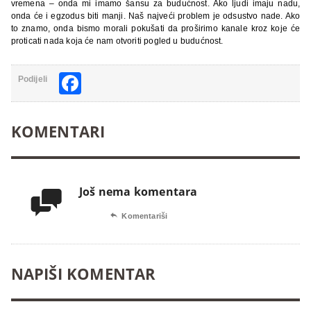
vremena – onda mi imamo šansu za budućnost. Ako ljudi imaju nadu,
onda će i egzodus biti manji. Naš najveći problem je odsustvo nade. Ako
to znamo, onda bismo morali pokušati da proširimo kanale kroz koje će
proticati nada koja će nam otvoriti pogled u budućnost.
Facebook
Podijeli
KOMENTARI
Još nema komentara


Komentariši
NAPIŠI KOMENTAR