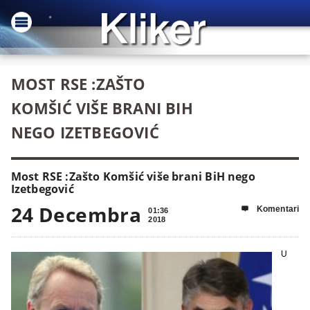
MOST RSE :ZAŠTO
KOMŠIĆ VIŠE BRANI BIH
NEGO IZETBEGOVIĆ
Most RSE :Zašto Komšić više brani BiH nego
Izetbegović
24 Decembra
Komentari

01:36
2018
U