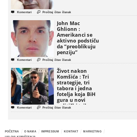


Komentari
Pročitaj čitav članak
John Mac
Ghlionn :
Amerikanci se
aktivno podstiču
da “preoblikuju
penziju”


Komentari
Pročitaj čitav članak
Život nakon
Komšića : Tri
strategije, tri
tabora i jedna
fotelja koja BiH
gura u novi
politički triler


Komentari
Pročitaj čitav članak
POČETNA
O NAMA
IMPRESSUM
KONTAKT
MARKETING