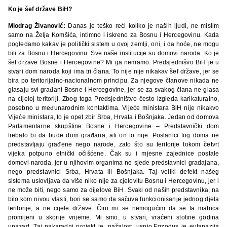
Ko je šef države BiH?
Miodrag Živanović:
Danas je teško reći koliko je naših ljudi, ne mislim
samo na Želja Komšića, intimno i iskreno za Bosnu i Hercegovinu. Kada
pogledamo kakav je politički sistem u ovoj zemlji, oni, i da hoće, ne mogu
biti za Bosnu i Hercegovinu. Sve naše institucije su domovi naroda. Ko je
šef drzave Bosne i Hercegovine? Mi ga nemamo. Predsjednišvo BiH je u
stvari dom naroda koji ima tri člana. To nije nije nikakav šef države, jer se
bira po teritorijalno-nacionalnom principu. Za njegove članove nikada ne
glasaju svi građani Bosne i Hercegovine, jer se za svakog člana ne glasa
na cijeloj teritoriji. Zbog toga Predsjedništvo često izgleda karikaturalno,
posebno u međunarodnim kontaktima. Vijeće ministara BiH nije nikakvo
Vijeće ministara, to je opet zbir Srba, Hrvata i Bošnjaka. Jedan od domova
Parlamentarne skupštine Bosne i Hercegovine – Predstavnički dom
trebalo bi da bude dom građana, ali on to nije. Poslanici tog doma ne
predstavljaju građene nego narode, zato što su teritorije tokom četvrt
vijeka potpuno etnički očišćene. Čak su i mjesne zajednice postale
domovi naroda, jer u njihovim organima ne sjede predstavnici gradajana,
nego predstavnici Srba, Hrvata ili Bošnjaka. Taj veliki defekt našeg
sistema uslovljava da više niko nije za cjelovitu Bosnu i Hercegovinu, jer i
ne može biti, nego samo za dijelove BiH. Svaki od naših predstavnika, na
bilo kom nivou vlasti, bori se samo da sačuva funkcionisanje jednog djela
teritorije, a ne cijele države. Čini mi se nemogućim da se ta matrica
promijeni u skorije vrijeme. Mi smo, u stvari, vraćeni stotine godina
unazad. Taj nakaradni projekt je, nažalost, uspio.Egzodus je eutanazija