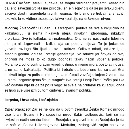
HDZ-a Čovićem, sarađuje, dakle, sa svojim “arhineprijateljem“. Rekao bih
da je to savezništvo klasne prirode, jer je njegov cilj da se po svaku cijenu
sačuva vlast i raspodjela javnih resursa. Ne bismo se trebali iznenaditi,
ako vrlo brzo vidimo uspostavu takve koalicije na državnom nivou.
Miodrag Živanović:
U Bosni i Hercegovini politika se svela isključivo na
kalkulaciju. Tu nema nikakvih ideja, nikakvih ideologija, nikakvih
projekata. Sve je kalkulacija i matematika. O tome se nacionalni lideri ne
moraju ni dogovarati – kalkulacija se podrazumijeva. To je jedan od
glavnih razloga što ljudi odavde odlaze. Odlaze mladi, odlaze ljudi
srednih godina, odlaze i starije generacije. Svi odlaze jer čovjek po svoj
priprodi ne može toliko dugo podnosti takav način vođenja politike.
Moramo život otvoriti pravim vrijednostima, u njemu mora postojati i duša,
a ne samo kalkulacija. Politika bi trebalo da bude ono što su stari Grci
nazivali briga za polis, dakle briga za naš mali zavičaj u kojem živimo – da
u njemu organizujemo što je moguće kvalitetniji i bolji život. Pošto politika
već odavno nije briga za polis nego se svela na brutalnu kalkulaciju, onda
se ljudi sve više izmiču tom čudovištu zvanom politika.
I srpska, i hrvatska, i bošnjačka
Omer Karabeg:
Zar se ne čini da u ovom trenutku Željko Komšić mnogo
više brani Bosnu i Hercegovinu nego Bakir Izetbegović, koji se na
izvjestan način smatra liderom Bošnjaka, a glavni interes Bošnjaka je da
se sačuva Bosna i Hercegovina. Međutim, Izetbegović svojim potezima