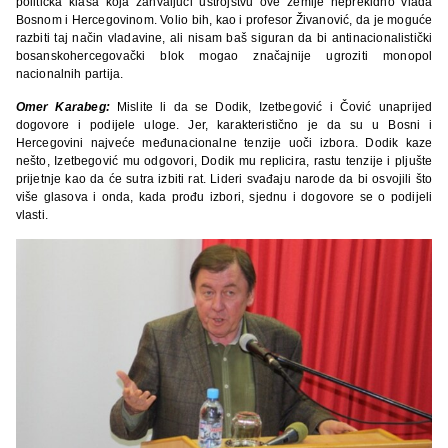
politička klasa koja zahvaljući ustrojstvu ove zemlje neprekidno vlada
Bosnom i Hercegovinom. Volio bih, kao i profesor Živanović, da je moguće
razbiti taj način vladavine, ali nisam baš siguran da bi antinacionalistički
bosanskohercegovački blok mogao značajnije ugroziti monopol
nacionalnih partija.
Omer Karabeg:
Mislite li da se Dodik, Izetbegović i Čović unaprijed
dogovore i podijele uloge. Jer, karakteristično je da su u Bosni i
Hercegovini najveće međunacionalne tenzije uoči izbora. Dodik kaze
nešto, Izetbegović mu odgovori, Dodik mu replicira, rastu tenzije i pljušte
prijetnje kao da će sutra izbiti rat. Lideri svađaju narode da bi osvojili što
više glasova i onda, kada prođu izbori, sjednu i dogovore se o podijeli
vlasti.