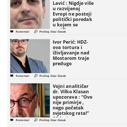
Lavić : Nigdje više
u razvijenoj
Evropi ne postoji
politički poredak
u kojem se
etničke grupe


Komentari
Pročitaj čitav članak
pojavljuju kao
osnovne
Ivor Perić: HDZ-
političke jedinice
ova tortura i
iživljavanje nad
Mostarom traje
predugo


Komentari
Pročitaj čitav članak
Vojni analitičar
dr. Vilko Klasan
upozorava : “Ovo
nije primirje ,
nego početak
svjetskog rata!”
(Video)


Komentari
Pročitaj čitav članak