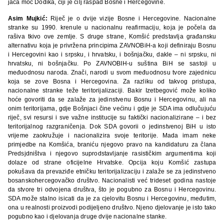
jača moć Dodika, čiji je cilj raspad Bosne i Hercegovine.
Asim Mujkić:
Riječ je o dvije vizije Bosne i Hercegovine. Nacionalne
stranke su 1990. krenule u nacionalnu reafirmaciju, koja je počela da
rašiva tkivo ove zemlje. S druge strane, Komšić predstavlja građansku
alternativu koja je privržena principima ZAVNOBiH-a koji definiraju Bosnu
i Hercegovini kao i srpsku, i hrvatsku, i bošnjačku, dakle – ni srpsku, ni
hrvatsku, ni bošnjačku. Po ZAVNOBIH-u suština BiH se sastoji u
međuodnosu naroda. Znači, narodi u svom međuodnosu tvore zajednicu
koja se zove Bosna i Hercegovina. Za razliku od takvog pristupa,
nacionalne stranke teže teritorijalizaciji. Bakir Izetbegović može koliko
hoće govoriti da se zalaže za jedinstvenu Bosnu i Hercegovinu, ali na
onim teritorijama, gdje Bošnjaci čine većinu i gdje je SDA ima odlučujuću
riječ, svi resursi i sve važne institucije su faktički nacionalizirane – i bez
teritorijalnog razgraničenja. Dok SDA govorii o jedinstvenoj BiH u isto
vrijeme zaokružuje i nacionalizira svoje teritorije. Mada imam neke
primjedbe na Komšića, braniću njegovo pravo na kandidaturu za člana
Predsjdništva i njegovo suprodstavljanje rasističkim argumentima koji
dolaze od strane oficijelne Hrvatske. Opcija koju Komšić zastupa
pokušava da prevaziđe etničku teritorijalizaciju i zalaže se za jedinstveno
bosanskohercegovačko društvo. Nacionalisti već trideset godina nastoje
da stvore tri odvojena društva, što je pogubno za Bosnu i Hercegovinu.
SDA može stalno isicati da je za cjelovitu Bosnu i Hercegovinu, međutim,
ona u realnosti proizvodi podijeljeno društvo. Njeno djelovanje je isto tako
pogubno kao i djelovanja druge dvije nacionalne stanke.