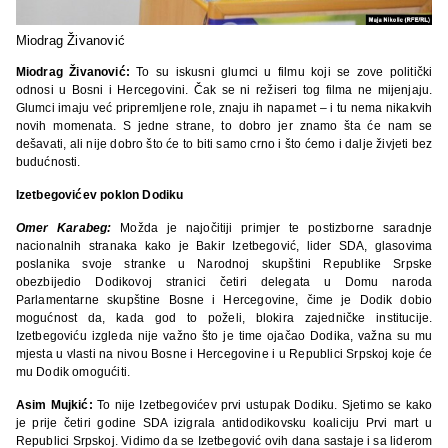
Miodrag Živanović
Miodrag Živanović:
To su iskusni glumci u filmu koji se zove politički
odnosi u Bosni i Hercegovini. Čak se ni režiseri tog filma ne mijenjaju.
Glumci imaju već pripremljene role, znaju ih napamet – i tu nema nikakvih
novih momenata. S jedne strane, to dobro jer znamo šta će nam se
dešavati, ali nije dobro što će to biti samo crno i što ćemo i dalje živjeti bez
budućnosti.
Izetbegovićev poklon Dodiku
Omer Karabeg:
Možda je najočitiji primjer te postizborne saradnje
nacionalnih stranaka kako je Bakir Izetbegović, lider SDA, glasovima
poslanika svoje stranke u Narodnoj skupštini Republike Srpske
obezbijedio Dodikovoj stranici četiri delegata u Domu naroda
Parlamentarne skupštine Bosne i Hercegovine, čime je Dodik dobio
mogućnost da, kada god to poželi, blokira zajedničke institucije.
Izetbegoviću izgleda nije važno što je time ojačao Dodika, važna su mu
mjesta u vlasti na nivou Bosne i Hercegovine i u Republici Srpskoj koje će
mu Dodik omogućiti.
Asim Mujkić:
To nije Izetbegovićev prvi ustupak Dodiku. Sjetimo se kako
je prije četiri godine SDA izigrala antidodikovsku koaliciju Prvi mart u
Republici Srpskoj. Vidimo da se Izetbegović ovih dana sastaje i sa liderom