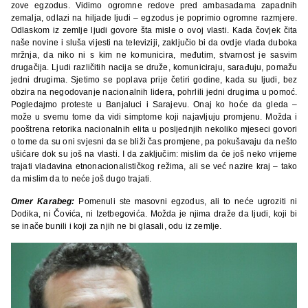
zove egzodus. Vidimo ogromne redove pred ambasadama zapadnih
zemalja, odlazi na hiljade ljudi – egzodus je poprimio ogromne razmjere.
Odlaskom iz zemlje ljudi govore šta misle o ovoj vlasti. Kada čovjek čita
naše novine i sluša vijesti na televiziji, zaključio bi da ovdje vlada duboka
mržnja, da niko ni s kim ne komunicira, međutim, stvarnost je sasvim
drugačija. Ljudi različitih nacija se druže, komuniciraju, sarađuju, pomažu
jedni drugima. Sjetimo se poplava prije četiri godine, kada su ljudi, bez
obzira na negodovanje nacionalnih lidera, pohrlili jedni drugima u pomoć.
Pogledajmo proteste u Banjaluci i Sarajevu. Onaj ko hoće da gleda –
može u svemu tome da vidi simptome koji najavljuju promjenu. Možda i
pooštrena retorika nacionalnih elita u posljednjih nekoliko mjeseci govori
o tome da su oni svjesni da se bliži čas promjene, pa pokušavaju da nešto
ušićare dok su još na vlasti. I da zaključim: mislim da će još neko vrijeme
trajati vladavina etnonacionalističkog režima, ali se već nazire kraj – tako
da mislim da to neće još dugo trajati.
Omer Karabeg:
Pomenuli ste masovni egzodus, ali to neće ugroziti ni
Dodika, ni Čovića, ni Izetbegovića. Možda je njima draže da ljudi, koji bi
se inače bunili i koji za njih ne bi glasali, odu iz zemlje.