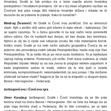
Hrvatskoj. Dodik je čak pristao da o tome napiše pismo hrvatskoj
predsjednici i hrvatskom premijeru. On se u toj stvari očigledno razišao sa
Čovićem koji prije svega štiti interese hrvatske države i nikada ne bi
dozvolio da se pokrene to pitanje. Kako to tumačite?
Miodrag Živanović:
Ni Dodik ni Čović nisu političari. Oni su tehnolozi
vlasti. Njih u politici drži samo goli interes ili kako rekoh – kalkulacija. Oni
se sjajno razumiju. To o čemu govorite ni na koji način neće poremetiti
njihov odnos. Oni će nastaviti kao dvojac, ali kao dvojac bez kormilara.
Njihov je cilj da iz cijele ove situacije izvuku što više materijalne koristi.
Koliko znam, Dodik je na neki način zadužio gospodina Čovića da se
pobrine oko provođenja nekih odluka Predsjedništva, mada ovaj nije član
Predsjedništva. To je nešto što je po mom sudu morbidno. To je karikatura
cijelog našeg sistema. Pomenuću još nešto. Ovih dana izabrana je vlada
Republike Srpske. Mediji su na sva zvona to proglasi velikim uspjehom. A
kada pogledamo sastav te vlade, vidimo da tu ima ljudi iz svijeta
kriminala, kompromitovanih, nekompetentnih za svoj posao. I šta možemo
očekivati od takve vlade? Najgore je što će se to dogoditi i u drugom dijelu
Bosne i Hercegovine – Federaciji.
Izetbegovićeva i Čovićeva igra
Omer Karabeg:
Izetbegović, Dodik i Čović insistiraju da se što prije
formira vlast na nivou Bosne i Hercegovine. Oni ne žele da čekaju da se
prije toga formira vlast u Federaciji, što bi bilo normalno, jer je tako
urađeno i u Republici Srpskoj. Po nekim tumačenjima iza svega stoji igra