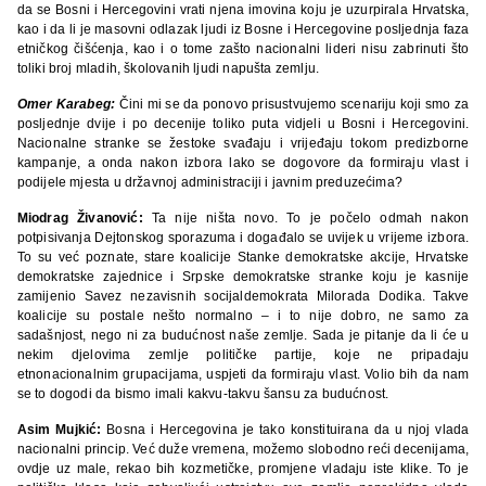
da se Bosni i Hercegovini vrati njena imovina koju je uzurpirala Hrvatska,
kao i da li je masovni odlazak ljudi iz Bosne i Hercegovine posljednja faza
etničkog čišćenja, kao i o tome zašto nacionalni lideri nisu zabrinuti što
toliki broj mladih, školovanih ljudi napušta zemlju.
Omer Karabeg:
Čini mi se da ponovo prisustvujemo scenariju koji smo za
posljednje dvije i po decenije toliko puta vidjeli u Bosni i Hercegovini.
Nacionalne stranke se žestoke svađaju i vrijeđaju tokom predizborne
kampanje, a onda nakon izbora lako se dogovore da formiraju vlast i
podijele mjesta u državnoj administraciji i javnim preduzećima?
Miodrag Živanović:
Ta nije ništa novo. To je počelo odmah nakon
potpisivanja Dejtonskog sporazuma i događalo se uvijek u vrijeme izbora.
To su već poznate, stare koalicije Stanke demokratske akcije, Hrvatske
demokratske zajednice i Srpske demokratske stranke koju je kasnije
zamijenio Savez nezavisnih socijaldemokrata Milorada Dodika. Takve
koalicije su postale nešto normalno – i to nije dobro, ne samo za
sadašnjost, nego ni za budućnost naše zemlje. Sada je pitanje da li će u
nekim djelovima zemlje političke partije, koje ne pripadaju
etnonacionalnim grupacijama, uspjeti da formiraju vlast. Volio bih da nam
se to dogodi da bismo imali kakvu-takvu šansu za budućnost.
Asim Mujkić:
Bosna i Hercegovina je tako konstituirana da u njoj vlada
nacionalni princip. Već duže vremena, možemo slobodno reći decenijama,
ovdje uz male, rekao bih kozmetičke, promjene vladaju iste klike. To je