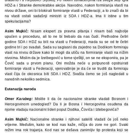
HDZ-a i Stranke demokratske akcije. Navodno, nakon formiranja vlasti na
nivou države, oni bi blokirali formiranje vlasti u Federaciji, a to znači da bi
na vlasti ostali sadašnji ministri iz SDA i HDZ-a. Ima li istine u tim
spekulacijama?
Asim Mujkić:
Nisam ekspert za pravna pitanja i nisam baš najbolje
upućen u proceduru, ali to ne bi trebalo da nas čudi. Prethodne četiri
godine SDA i HDZ su bili na vlasti u Federaciji, mada su se od te četiri
godine tri i po svađali. Sada su saglasni da zajedno sa Dodikom formiraju
vlast na nivou države kako bi mogli da utiču na formiranje vlasti na nižim
nivoima. Mislim da je Izetbegović u tome vještiji, on se ne eksponira, pa je
Čović sada u prvom planu. Oni možda neće u potpunosti opstruirati
formiranje vlasti u Federaciji, vjerovatinije je da će se truditi da formiraju
vlast čija će okosnica biti SDA i HDZ. Svašta ćemo se još nagledati u
narednih nekoliko sedmica.
Eutanazija naroda
Omer Karabeg:
Mislite li da će nacionalne stranke vladati Bosnom i
Hercegovinom unedogled? Da li je Bosna i Hercegovina osuđena da
njome vladaju nacionalni lideri poput Dodika, Čovića i Iztebegovića?
Asim Mujkić:
Nacionalne stranke i njihovi sateliti vladati će još neko
vrijeme. Međutim, kako se kod nas kaže, ničija do zore ne gori. Svaki
režim ima rok trajanja. Kod nas se dešava zanimljiv tip protesta koji se