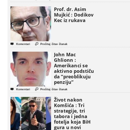
Prof. dr. Asim
Mujkić : Dodikov
Kec iz rukava


Komentari
Pročitaj čitav članak
John Mac
Ghlionn :
Amerikanci se
aktivno podstiču
da “preoblikuju
penziju”


Komentari
Pročitaj čitav članak
Život nakon
Komšića : Tri
strategije, tri
tabora i jedna
fotelja koja BiH
gura u novi