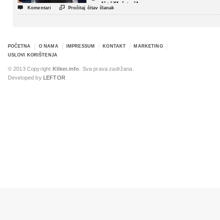
politički triler


Komentari
Pročitaj čitav članak
POČETNA
O NAMA
IMPRESSUM
KONTAKT
MARKETING
USLOVI KORIŠTENJA
© 2013 Copyright
Kliker.info
. Sva prava zadržana.
Developed by
LEFTOR