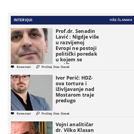
INTERVJUI
VIŠE ČLANAKA
Prof.dr. Senadin
Lavić : Nigdje više
u razvijenoj
Evropi ne postoji
politički poredak
u kojem se
etničke grupe


Komentari
Pročitaj čitav članak
pojavljuju kao
osnovne
Ivor Perić: HDZ-
političke jedinice
ova tortura i
iživljavanje nad
Mostarom traje
predugo


Komentari
Pročitaj čitav članak
Vojni analitičar
dr. Vilko Klasan