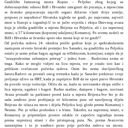
Gradilište famoznog mosta Kopno – Pelješac zbog kojeg su
dobrosusjedski odnosi BiH i Hrvatske zategnuti do pucanja, a mjesecima
se žestoko prepucavaju najviši organi državne vlasti dvije zemlje,
potpuno je napušteno!
Hrvatska izgleda ne gradi, po najavama, najveći
most u Europi u izgradnji.U to se jučer uvjerila i ekipa Dnevnog avaza
koja je obišla gradilište u mjestu Brijesta na Pelješcu, ali i na suprotnoj
strani, u 57 kilometara (kopnom) udaljenoj Komarnoj. Po svemu sudeći se
BiH i Hrvatska se žestoko spore oko mosta koji se ne gradi!?
Od početka radova 24. oktobra prošle godine koje je spektakularnim
nastupom otvorio hrvatski premijer Ivo Sanader, na gradilištu na Pelješcu
ostalo je samo jedan bager, agregat sa reflektorom, kontejner, natpis da je
”nezaposlenima zabranjen pristup” i jedno bure… Radovima nema ni
traga. Kako se moglo vidjeti na licu mjesta, sve je ostalo isto kao i
prilikom svečanosti početka radova. Osim što nema slavljeničkog
šatora.Radovi su prestali onog trenutka kada je Sanader prekinuo svoje
javljanje uživo za HRT, kada je zaprijetio BiH da ne spori pravo Hrvatske
da poveže svoje teritorije. Očito da su, kada su novinarske ekipa otišle s
lica mjesta, ugašeni i bageri. Radne mašine, dampere i bagere, novinari
Avaza pronašli su parkirane pored kuća u mjestu Brijesta.Sve što je do
sada urađeno jeste probijanje tri kilometra puta od naseljenog dijela
Brijesta do izlaza na moru i dijela Pelješca koji gleda prema Komarnoj i
Neumu. Put je teško prohodan i u blatu. Također, na suprotnoj strani, u
Komarnoj je pripremljen prostor odakle će započeti izgradnja mosta
prema suprotnoj strani i dio pristupnog puta. No, prema Avazovim
saznanjima i to je urađeno puno prije početka radova na mostu.