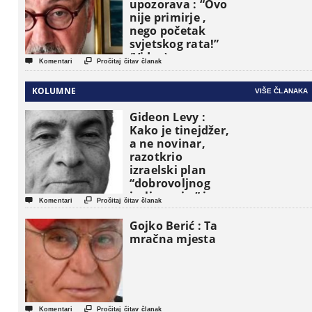
upozorava : “Ovo
nije primirje ,
nego početak
svjetskog rata!”
(Video)


Komentari
Pročitaj čitav članak
KOLUMNE
VIŠE ČLANAKA
Gideon Levy :
Kako je tinejdžer,
a ne novinar,
razotkrio
izraelski plan
“dobrovoljnog
iseljavanja ” iz


Komentari
Pročitaj čitav članak
Gaze
Gojko Berić : Ta
mračna mjesta


Komentari
Pročitaj čitav članak