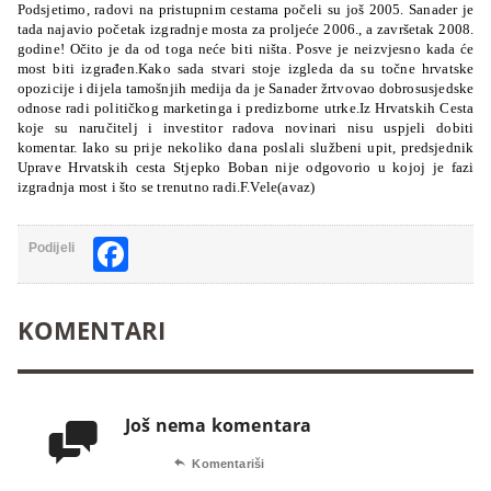
Podsjetimo, radovi na pristupnim cestama počeli su još 2005. Sanader je
tada najavio početak izgradnje mosta za proljeće 2006., a završetak 2008.
godine! Očito je da od toga neće biti ništa. Posve je neizvjesno kada će
most biti izgrađen.Kako sada stvari stoje izgleda da su točne hrvatske
opozicije i dijela tamošnjih medija da je Sanader žrtvovao dobrosusjedske
odnose radi političkog marketinga i predizborne utrke.Iz Hrvatskih Cesta
koje su naručitelj i investitor radova novinari nisu uspjeli dobiti
komentar. Iako su prije nekoliko dana poslali službeni upit, predsjednik
Uprave Hrvatskih cesta Stjepko Boban nije odgovorio u kojoj je fazi
izgradnja most i što se trenutno radi.
F.Vele(avaz)
Facebook
Podijeli
KOMENTARI
Još nema komentara


Komentariši