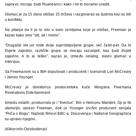
zapravo, moraju zvati Ruandanci i kako i mi to moramo uraditi.
Glumac je za 15 dana obišao 15 država i razgovarao sa ljudima koji su bili
u konfliktu.
Na pitanje da li je to isto u svim zemljama koje je obišao, Freeman je
kazao kako smo “isti, ali i nismo”.
“Drugačiji ste jer niste dvije suprotstavljene grupe, već četiri-pet. Da bi
živjele zajedno, različite grupe se moraju razumjeti, kao ljudi živjeti
zajedno. A to je teško”, kazao je, između ostalog, slavni glumac u
intervjuu.
Sa Freemanom su u BiH doputovali i producenti i scenaristi Lori McCreary
i James Younger.
McCreary je direktorica producentske kuće Morgana Freemana
Revelations Entertainment.
Između ostalih, producirala je i “Invictus”, film o Nelsonu Mandeli, čiji je lik
utemeljio upravo Freeman, dok je Younger izvršni producent serijala
“Priča o Bogu”. Najbolji filmovi BBC-a, Discoveryja i National Geographica
su upravo njegovi.
(Kliker.info-Oslobođenje)