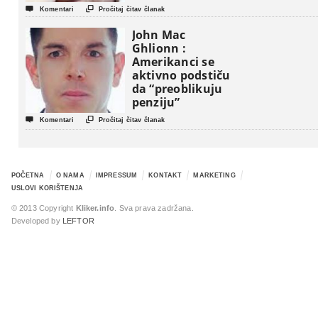


Komentari
Pročitaj čitav članak
John Mac
Ghlionn :
Amerikanci se
aktivno podstiču
da “preoblikuju
penziju”


Komentari
Pročitaj čitav članak
POČETNA
O NAMA
IMPRESSUM
KONTAKT
MARKETING
USLOVI KORIŠTENJA
© 2013 Copyright
Kliker.info
. Sva prava zadržana.
Developed by
LEFTOR