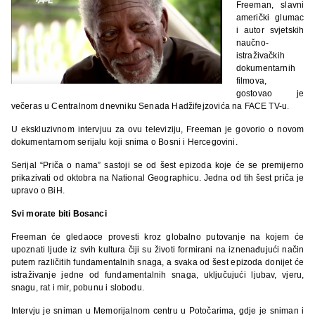
Freeman, slavni
američki glumac
i autor svjetskih
naučno-
istraživačkih
dokumentarnih
filmova,
gostovao je
večeras u Centralnom dnevniku Senada Hadžifejzovića na FACE TV-u
.
U ekskluzivnom intervjuu za ovu televiziju, Freeman je govorio o novom
dokumentarnom serijalu koji snima o Bosni i Hercegovini.
Serijal “Priča o nama” sastoji se od šest epizoda koje će se premijerno
prikazivati od oktobra na National Geographicu. Jedna od tih šest priča je
upravo o BiH.
Svi morate biti Bosanci
Freeman će gledaoce provesti kroz globalno putovanje na kojem će
upoznati ljude iz svih kultura čiji su životi formirani na iznenađujući način
putem različitih fundamentalnih snaga, a svaka od šest epizoda donijet će
istraživanje jedne od fundamentalnih snaga, uključujući ljubav, vjeru,
snagu, rat i mir, pobunu i slobodu.
Intervju je sniman u Memorijalnom centru u Potočarima, gdje je sniman i