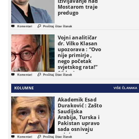
iživljavanje nad
Mostarom traje
predugo


Komentari
Pročitaj čitav članak
Vojni analitičar
dr. Vilko Klasan
upozorava : “Ovo
nije primirje ,
nego početak
svjetskog rata!”
(Video)


Komentari
Pročitaj čitav članak
KOLUMNE
VIŠE ČLANAKA
Akademik Esad
Duraković : Zašto
Saudijska
Arabija, Turska i
Pakistan upravo
sada osnivaju
vojni savez?


Komentari
Pročitaj čitav članak