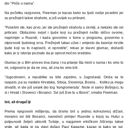
dio “Priče o nama”.
Na početku razgovora, Freeman je kazao kako su ljudi ovdje posebni jer
su preživjeli takve strahote, a još uvijek su pribrani.
“Posebni ste, kao prvo, jer ste proživjeli strahotu u zemlji, a nekako ste svi
pribrani. Obilazimo svijet i ljude koji su preživjeli nešto slično ovome,
naprimjer u Ruandi, i kada govorimo o tome u programu, govorimo o
otpornosti ljudskog srca. Preživjeti takav užas i umjesto da kasnije mrzite
ljude koji su to napravili, vi oprostite”, rekao je slavni glumac, dodavši
kako je iz istorije poznato da je oprost moćno sredstvo.
Glumac je u BiH proveo dva dana i na pitanje šta misli o nama i ko smo to
mi, odgovorio je da ne zna, ali zna ko smo bili.
“Jugosloveni, a republike su bile zajedno, u Jugoslaviji. Onda se to
raspalo, pa su nastale Hrvatska, Srbija, Slovenija, Bosna… Koliko ja mogu
shvatiti, vi ste još uvijek dio tog ‘konglomerata’. Niste vi samo Bošnjaci, tu
si i Hrvati i Slovenci i Bosanci. Svi još žive tu u Bosni”, smatra Freeman.
Isti, ali drugačiji
Prema njegovom mišljenju, da bismo bili u jednoj kohezivnoj državi,
moramo svi biti Bosanci, navodeći primjer Ruande u kojoj su Hutui u
potpunosti željeli ukloniti Tutsije, u najgorem etničkom čišćenju takve
vrste, ali kada je na vlast došao Paul Kagame, kazao je kako se svi,