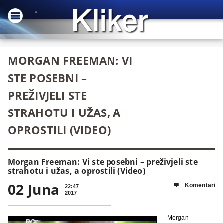
MORGAN FREEMAN: VI
STE POSEBNI –
PREŽIVJELI STE
STRAHOTU I UŽAS, A
OPROSTILI (VIDEO)
Morgan Freeman: Vi ste posebni – preživjeli ste
strahotu i užas, a oprostili (Video)
02 Juna
Komentari

22:47
2017
Morgan