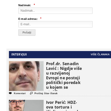
*
Nadimak:
*
E-mail adresa:
INTERVJUI
VIŠE ČLANAKA
Prof.dr. Senadin
Lavić : Nigdje više
u razvijenoj
Evropi ne postoji
politički poredak
u kojem se
etničke grupe


Komentari
Pročitaj čitav članak
pojavljuju kao
osnovne
Ivor Perić: HDZ-
političke jedinice
ova tortura i