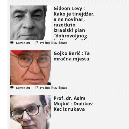
Gideon Levy :
Kako je tinejdžer,
a ne novinar,
razotkrio
izraelski plan
“dobrovoljnog
iseljavanja ” iz


Komentari
Pročitaj čitav članak
Gaze
Gojko Berić : Ta
mračna mjesta


Komentari
Pročitaj čitav članak
Prof. dr. Asim
Mujkić : Dodikov
Kec iz rukava