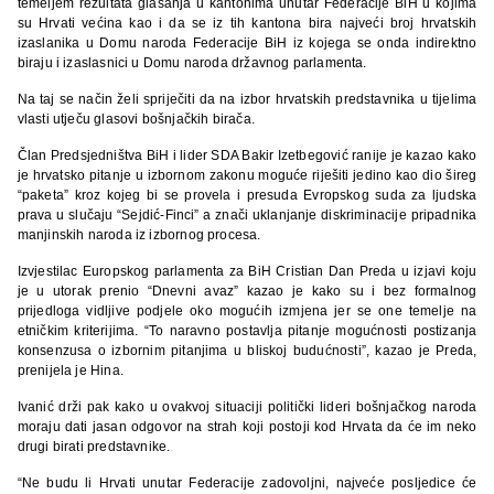
temeljem rezultata glasanja u kantonima unutar Federacije BiH u kojima
su Hrvati većina kao i da se iz tih kantona bira najveći broj hrvatskih
izaslanika u Domu naroda Federacije BiH iz kojega se onda indirektno
biraju i izaslasnici u Domu naroda državnog parlamenta.
Na taj se način želi spriječiti da na izbor hrvatskih predstavnika u tijelima
vlasti utječu glasovi bošnjačkih birača.
Član Predsjedništva BiH i lider SDA Bakir Izetbegović ranije je kazao kako
je hrvatsko pitanje u izbornom zakonu moguće riješiti jedino kao dio šireg
“paketa” kroz kojeg bi se provela i presuda Evropskog suda za ljudska
prava u slučaju “Sejdić-Finci” a znači uklanjanje diskriminacije pripadnika
manjinskih naroda iz izbornog procesa.
Izvjestilac Europskog parlamenta za BiH Cristian Dan Preda u izjavi koju
je u utorak prenio “Dnevni avaz” kazao je kako su i bez formalnog
prijedloga vidljive podjele oko mogućih izmjena jer se one temelje na
etničkim kriterijima. “To naravno postavlja pitanje mogućnosti postizanja
konsenzusa o izbornim pitanjima u bliskoj budućnosti”, kazao je Preda,
prenijela je Hina.
Ivanić drži pak kako u ovakvoj situaciji politički lideri bošnjačkog naroda
moraju dati jasan odgovor na strah koji postoji kod Hrvata da će im neko
drugi birati predstavnike.
“Ne budu li Hrvati unutar Federacije zadovoljni, najveće posljedice će