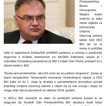
Predsjedništva
Bosne i
Hercegovine
Mladen Ivanić
ocijenio je kako
nema izgleda za
prihvaćanje
izmjena
izbornog zakona
kakve traži HDZ
BiH jer za to
nema ni političke
volje ni saglasnosti bošnjačkih političkih partnera, a sumnju u postizanje
dogovora o modelu temeljenom na etničkim kriterijima izrazio je i
izvjestilac Evropskog parlamenta za BiH Cristian Dan Preda, prenijeli su u
utorak mediji u BiH.
“Dosta sam pesimističan, iako bih volio da se partneri dogovore”, kazao je
Ivanić banjalučkim “Nezavisnim novinama” komentirajući najave iz HDZ
BiH kako će do 1. maja ta stranka u parlamentarnu proceduru poslati
prijedlog izmjena izbornog zakona s ciljem da se one usvoje i stupe na
snagu prije izbora planiranih za oktobar 2018. godine.
U HDZ-u BiH naznačili su kako će predložiti izmjene kojima bi se
osiguralo da hrvatski član Predsjedništva BiH ubuduće bude biran