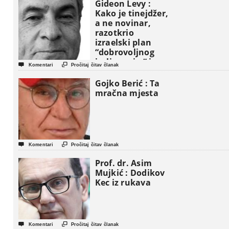
Gideon Levy :
Kako je tinejdžer,
a ne novinar,
razotkrio
izraelski plan
“dobrovoljnog
iseljavanja ” iz


Komentari
Pročitaj čitav članak
Gaze
Gojko Berić : Ta
mračna mjesta


Komentari
Pročitaj čitav članak
Prof. dr. Asim
Mujkić : Dodikov
Kec iz rukava


Komentari
Pročitaj čitav članak