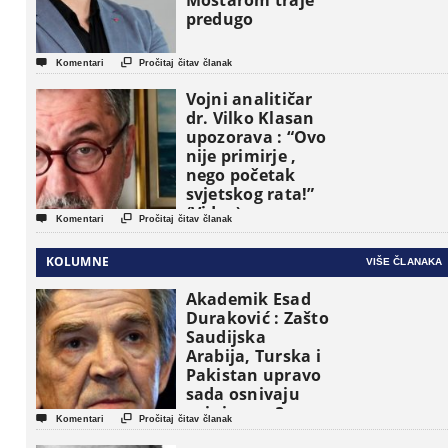
Mostarom traje
predugo


Komentari
Pročitaj čitav članak
Vojni analitičar
dr. Vilko Klasan
upozorava : “Ovo
nije primirje ,
nego početak
svjetskog rata!”
(Video)


Komentari
Pročitaj čitav članak
KOLUMNE
VIŠE ČLANAKA
Akademik Esad
Duraković : Zašto
Saudijska
Arabija, Turska i
Pakistan upravo
sada osnivaju
vojni savez?


Komentari
Pročitaj čitav članak