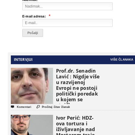
*
E-mail adresa:
INTERVJUI
VIŠE ČLANAKA
Prof.dr. Senadin
Lavić : Nigdje više
u razvijenoj
Evropi ne postoji
politički poredak
u kojem se
etničke grupe


Komentari
Pročitaj čitav članak
pojavljuju kao
osnovne
Ivor Perić: HDZ-
političke jedinice
ova tortura i
iživljavanje nad