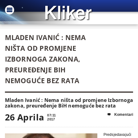
MLADEN IVANIĆ : NEMA
NIŠTA OD PROMJENE
IZBORNOGA ZAKONA,
PREUREĐENJE BIH
NEMOGUĆE BEZ RATA
Mladen Ivanić : Nema ništa od promjene Izbornoga
zakona, preuređenje BiH nemoguće bez rata
26 Aprila
Komentari

07:11
2017
Predsjedavajući