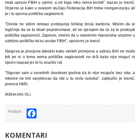
imati upravo FBiH u cjelini, a od toga niko nema koristi”, kazao je Ivanić.
Ocijenio je kako u svakom slučaju Federacija BiH treba reorganizaciju ali
je i tu sporna politička saglasnost.
“Doista ne vidim smisao postojanja tolikog broja kantona. Mislim da je
logičnije da se tu stvari pojednostave, ali ne vjerujem da će za to postojati
politička saglasnost. Zapravo, mislim da u narednim mjesecima ulazimo u
ozbiljnu političku krizu unutar FBiH”, upozorio je Ivanić.
Njegova je procjena također kako velikih promjena u ustroju BiH ne može
biti jer ni o tome nema političke saglasnosti no drži kako nije moguć ni
njezin raspad jer bi to značilo rat.
“Siguran sam u narednih dvadeset godina da to nije moguće bez rata, a
nikome ne bih savjetovao da ide u tu vrstu sukoba”, zaključio je Ivanić,
prenosi HMS.
(Kliker.info-VL)
Facebook
Podijeli
KOMENTARI