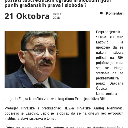
punih građanskih prava i sloboda ?
21 Oktobra
Komentari

07:07
2018
Potpredsjednik
SDP-a BiH Miro
Lazović je
upozorio da se
nakon izbora
pritisci na BiH
pojačavaju, te da
se ne biraju
sredstva da se
problematizira
poraz Dragana
Čovića i
kompromitira
pobjeda Željka Komšića za hrvatskog člana Predsjedništva BiH.
Premijer Hrvatske i predsjednik HDZ-a Hrvatske Andrej Plenković,
podsjetio je Lazović, uspio je izlobirati da se na dnevni red evropskih
institucija stavi rasprava o tome.
„Brine ga poraz stranačkog kolege a ne brine ga dvadesetogodišnja