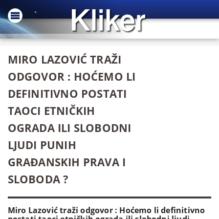
MIRO LAZOVIĆ TRAŽI
ODGOVOR : HOĆEMO LI
DEFINITIVNO POSTATI
TAOCI ETNIČKIH
OGRADA ILI SLOBODNI
LJUDI PUNIH
GRAĐANSKIH PRAVA I
SLOBODA ?
Miro Lazović traži odgovor : Hoćemo li definitivno
postati taoci etničkih ograda ili slobodni ljudi