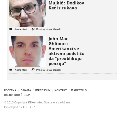
Mujkić : Dodikov
Kec iz rukava


Komentari
Pročitaj čitav članak
John Mac
Ghlionn :
Amerikanci se
aktivno podstiču
da “preoblikuju
penziju”


Komentari
Pročitaj čitav članak
POČETNA
O NAMA
IMPRESSUM
KONTAKT
MARKETING
USLOVI KORIŠTENJA
© 2013 Copyright
Kliker.info
. Sva prava zadržana.
Developed by
LEFTOR