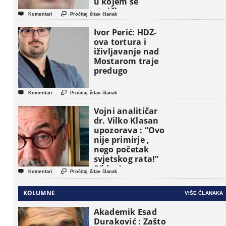
u kojem se
etničke grupe


Komentari
Pročitaj čitav članak
pojavljuju kao
osnovne
Ivor Perić: HDZ-
političke jedinice
ova tortura i
iživljavanje nad
Mostarom traje
predugo


Komentari
Pročitaj čitav članak
Vojni analitičar
dr. Vilko Klasan
upozorava : “Ovo
nije primirje ,
nego početak
svjetskog rata!”
(Video)


Komentari
Pročitaj čitav članak
KOLUMNE
VIŠE ČLANAKA
Akademik Esad
Duraković : Zašto