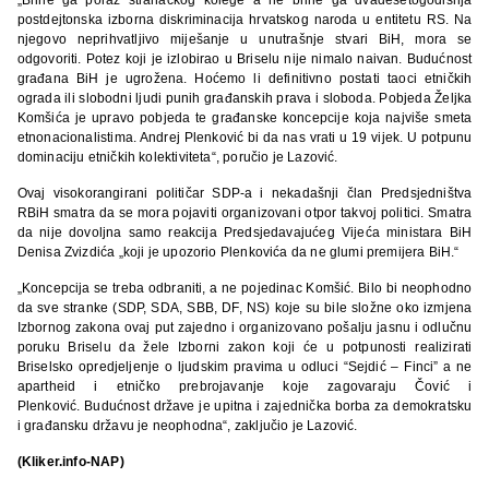
postdejtonska izborna diskriminacija hrvatskog naroda u entitetu RS. Na
njegovo neprihvatljivo miješanje u unutrašnje stvari BiH, mora se
odgovoriti. Potez koji je izlobirao u Briselu nije nimalo naivan. Budućnost
građana BiH je ugrožena. Hoćemo li definitivno postati taoci etničkih
ograda ili slobodni ljudi punih građanskih prava i sloboda. Pobjeda Željka
Komšića je upravo pobjeda te građanske koncepcije koja najviše smeta
etnonacionalistima. Andrej Plenković bi da nas vrati u 19 vijek. U potpunu
dominaciju etničkih kolektiviteta“, poručio je Lazović.
Ovaj visokorangirani političar SDP-a i nekadašnji član Predsjedništva
RBiH smatra da se mora pojaviti organizovani otpor takvoj politici. Smatra
da nije dovoljna samo reakcija Predsjedavajućeg Vijeća ministara BiH
Denisa Zvizdića „koji je upozorio Plenkovića da ne glumi premijera BiH.“
„Koncepcija se treba odbraniti, a ne pojedinac Komšić. Bilo bi neophodno
da sve stranke (SDP, SDA, SBB, DF, NS) koje su bile složne oko izmjena
Izbornog zakona ovaj put zajedno i organizovano pošalju jasnu i odlučnu
poruku Briselu da žele Izborni zakon koji će u potpunosti realizirati
Briselsko opredjeljenje o ljudskim pravima u odluci “Sejdić – Finci” a ne
apartheid i etničko prebrojavanje koje zagovaraju Čović i
Plenković. Budućnost države je upitna i zajednička borba za demokratsku
i građansku državu je neophodna“, zaključio je Lazović.
(Kliker.info-NAP)