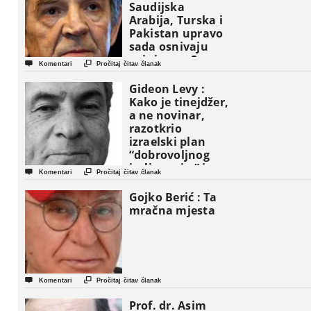
Saudijska
Arabija, Turska i
Pakistan upravo
sada osnivaju
vojni savez?


Komentari
Pročitaj čitav članak
Gideon Levy :
Kako je tinejdžer,
a ne novinar,
razotkrio
izraelski plan
“dobrovoljnog
iseljavanja ” iz


Komentari
Pročitaj čitav članak
Gaze
Gojko Berić : Ta
mračna mjesta


Komentari
Pročitaj čitav članak
Prof. dr. Asim