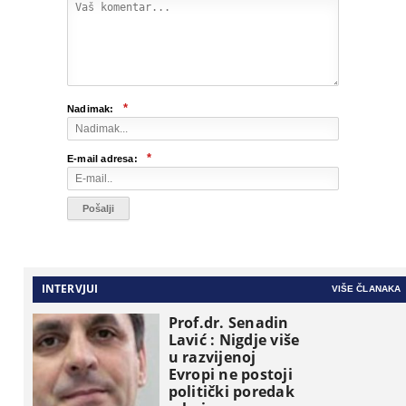
*
Nadimak:
*
E-mail adresa:
INTERVJUI
VIŠE ČLANAKA
Prof.dr. Senadin
Lavić : Nigdje više
u razvijenoj
Evropi ne postoji
politički poredak