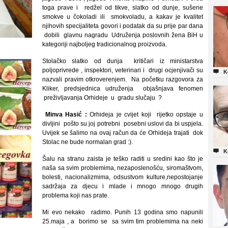
toga prave i redžel od tikve, slatko od dunje, sušene
smokve u čokoladi ili smokvoladu, a kakav je kvalitet
njihovih specijaliteta govori i podatak da su prije par dana
dobili glavnu nagradu Udruženja poslovnih žena BiH u
kategoriji najboljeg tradicionalnog proizvoda.
Stolačko slatko od dunja kritičari iz ministarstva
poljoprivrede , inspektori, veterinari i drugi ocjenjivači su

K
nazvali pravim otkroverenjem. Na početku razgovora za
Kliker, predsjednica udruženja objašnjava fenomen
preživljavanja Orhideje u gradu slučaju ?
Minva Hasić :
Orhideja je cvijet koji rijetko opstaje u
divljini pošto su joj potrebni posebni uslovi da bi uspjela.
Uvijek se šalimo na ovaj račun da će Orhideja trajati dok
Stolac ne bude normalan grad :).

K
Šalu na stranu zaista je teško raditi u sredini kao što je
naša sa svim problemima, nezaposlenošću, siromaštvom,
bolesti, nacionalizmima, odsustvom kulture,nepostojanje
sadržaja za djecu i mlade i mnogo mnogo drugih
problema koji nas prate.
Mi evo nekako radimo. Punih 13 godina smo napunili
25.maja , a borimo se sa svim tim problemima na neki