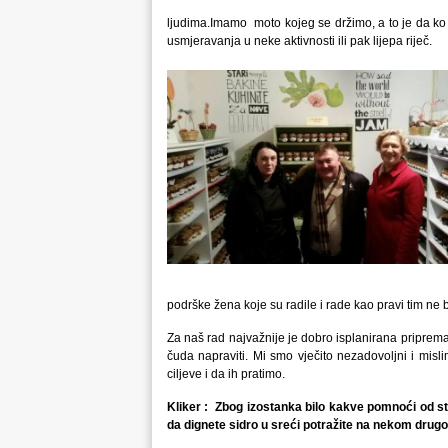
ljudima.Imamo moto kojeg se držimo, a to je da ko 
usmjeravanja u neke aktivnosti ili pak lijepa riječ.
podrške žena koje su radile i rade kao pravi tim ne 
Za naš rad najvažnije je dobro isplanirana priprema
čuda napraviti. Mi smo vječito nezadovoljni i mis
ciljeve i da ih pratimo.
Kliker : Zbog izostanka bilo kakve pomnoći od str
da dignete sidro u sreći potražite na nekom dru