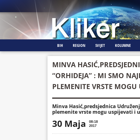
BIH
REGION
SVIJET
KOLUMNE
MINVA HASIĆ,PREDSJEDN
“ORHIDEJA” : MI SMO NA
PLEMENITE VRSTE MOGU US
Minva Hasić,predsjednica Udruženja
plemenite vrste mogu uspijevati i u
30 Maja
08:18
2017