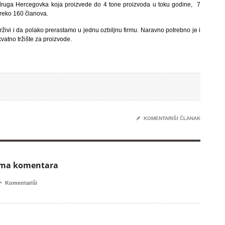
Zadruga Hercegovka koja proizvede do 4 tone proizvoda u toku godine, 7
preko 160 članova.
vi i da polako prerastamo u jednu ozbiljnu firmu. Naravno potrebno je i
vatno tržište za proizvode.
✎
KOMENTARIŠI ČLANAK
ema komentara

Komentariši