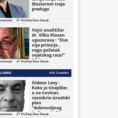
Mostarom traje
predugo

omentari
Pročitaj čitav članak
Vojni analitičar
dr. Vilko Klasan
upozorava : “Ovo
nije primirje ,
nego početak
svjetskog rata!”
(Video)

omentari
Pročitaj čitav članak
LUMNE
VIŠE ČLANAKA
Gideon Levy :
Kako je tinejdžer,
a ne novinar,
razotkrio izraelski
plan
“dobrovoljnog
iseljavanja ” iz

omentari
Pročitaj čitav članak
Gaze