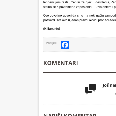
tendencijom rasta, Centar za djecu, destilerija, 
stalno te 5 povremeno zaposlenih , 10 volontera i 
Ovo dovoljno govori da smo na neki način samoodrži
postaviti sve ovo u jedan pravni okvir i pronaći adek
(Kliker.info)
Facebook
Podijeli
KOMENTARI
Još n

NAPIŠI KOMENTAR