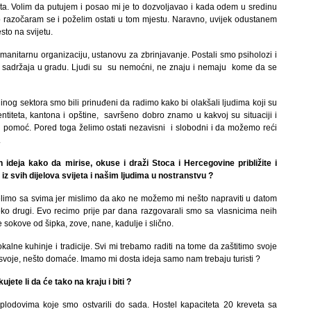
. Volim da putujem i posao mi je to dozvoljavao i kada odem u sredinu
o razočaram se i poželim ostati u tom mjestu. Naravno, uvijek odustanem
sto na svijetu.
manitarnu organizaciju, ustanovu za zbrinjavanje. Postali smo psiholozi i
ih sadržaja u gradu. Ljudi su su nemoćni, ne znaju i nemaju kome da se
nog sektora smo bili prinuđeni da radimo kako bi olakšali ljudima koji su
entiteta, kantona i opštine, savršeno dobro znamo u kakvoj su situaciji i
 pomoć. Pored toga želimo ostati nezavisni i slobodni i da možemo reći
.
 ideja kako da mirise, okuse i draži Stoca i Hercegovine približite i
a iz svih dijelova svijeta i našim ljudima u nostranstvu ?
jelimo sa svima jer mislimo da ako ne možemo mi nešto napraviti u datom
 drugi. Evo recimo prije par dana razgovarali smo sa vlasnicima neih
 sokove od šipka, zove, nane, kadulje i slično.
okalne kuhinje i tradicije. Svi mi trebamo raditi na tome da zaštitimo svoje
svoje, nešto domaće. Imamo mi dosta ideja samo nam trebaju turisti ?
ujete li da će tako na kraju i biti ?
lodovima koje smo ostvarili do sada. Hostel kapaciteta 20 kreveta sa