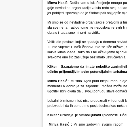
Minva Hasić:
Došla sam u iskušenjenje mnogo puta
gdje nevladine organizacije zaista reda svoj posa
jer pobijedi spoznaja da je Stolac ipak najljepše mje
Mi smo se od nevladine organizacije pretvorili u hu
šta sve ne, a razlog tome je nepostojanje svih t
obrate i tada smo mi prvi na vidiku .
Veliki dio poslova koji ne spadaju u domenu nevladi
u isto vrijeme i naši članovi. Što se tiče države, 
kakva klima vlada, tako da i ne očekujemo njihovu
svakome ono što zaslužuje bez imalo ustručavanja 
Kliker : Saznajemo da imate nekoliko zanimljivih
učinite priljemčljivim svim potencijalnim turistim
Minva Hasić :
Mi smo uvjek puni ideja i rado ih d
momentu a dobro je za zajednicu možda može neko
ugotiteljskih lokala da u svoju ponudu stave domaće
Lokalni biznismeni još nisu prepoznali vrijednosti l
proizvode i da ih ponudimo posjetiocima kao nešto 
Kliker : Orhideja je simbol ljubavi i plodnosti. Oček
Minva Hasić :
Mi smo zadovljni svojim radom i p