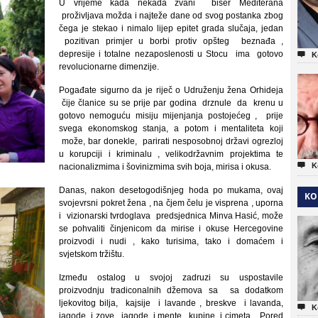
U vrijeme kada nekada zvani biser Mediterana
proživljava možda i najteže dane od svog postanka zbog
čega je stekao i nimalo lijep epitet grada slučaja, jedan
pozitivan primjer u borbi protiv opšteg beznađa ,
depresije i totalne nezaposlenosti u Stocu ima gotovo

K
revolucionarne dimenzije.
Pogađate sigurno da je riječ o Udruženju žena Orhideja
čije članice su se prije par godina drznule da krenu u
gotovo nemoguću misiju mijenjanja postojećeg , prije
svega ekonomskog stanja, a potom i mentaliteta koji
može, bar donekle, parirati nesposobnoj državi ogrezloj
u korupciji i kriminalu , velikodržavnim projektima te

K
nacionalizmima i šovinizmima svih boja, mirisa i okusa.
Danas, nakon desetogodišnjeg hoda po mukama, ovaj
KO
svojevrsni pokret žena , na čjem čelu je visprena , uporna
i vizionarski tvrdoglava predsjednica Minva Hasić, može
se pohvaliti činjenicom da mirise i okuse Hercegovine
proizvodi i nudi , kako turisima, tako i domaćem i
svjetskom tržištu.
Između ostalog u svojoj zadruzi su uspostavile
proizvodnju tradiconalnih džemova sa sa dodatkom
ljekovitog bilja, kajsije i lavande , breskve i lavanda,

K
jagode i zove , jagode i mente , kupine i cimeta . Pored