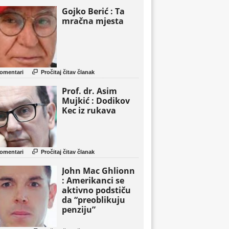
Gojko Berić : Ta
mračna mjesta

omentari
Pročitaj čitav članak
Prof. dr. Asim
Mujkić : Dodikov
Kec iz rukava

omentari
Pročitaj čitav članak
John Mac Ghlionn
: Amerikanci se
aktivno podstiču
da “preoblikuju
penziju”