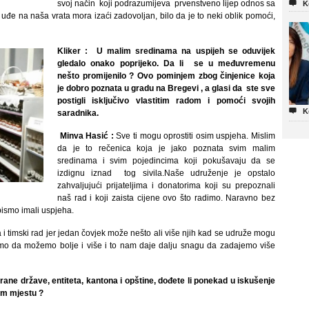
svoj način koji podrazumijeva prvenstveno lijep odnos sa

K
uđe na naša vrata mora izaći zadovoljan, bilo da je to neki oblik pomoći,
Kliker : U malim sredinama na uspijeh se oduvijek
gledalo onako poprijeko. Da li se u međuvremenu
nešto promijenilo ? Ovo pominjem zbog činjenice koja
je dobro poznata u gradu na Bregevi , a glasi da ste sve
postigli isključivo vlastitim radom i pomoći svojih

K
saradnika.
Minva Hasić :
Sve ti mogu oprostiti osim uspjeha. Mislim
da je to rečenica koja je jako poznata svim malim
sredinama i svim pojedincima koji pokušavaju da se
izdignu iznad tog sivila.Naše udruženje je opstalo
zahvaljujući prijateljima i donatorima koji su prepoznali
naš rad i koji zaista cijene ovo što radimo. Naravno bez
bismo imali uspjeha.
 i timski rad jer jedan čovjek može nešto ali više njih kad se udruže mogu
limo da možemo bolje i više i to nam daje dalju snagu da zadajemo više
ane države, entiteta, kantona i opštine, dođete li ponekad u iskušenje
gom mjestu ?