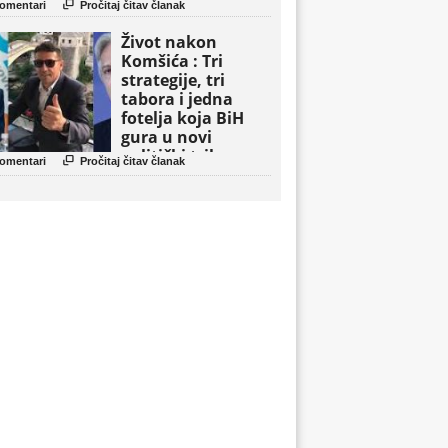

omentari
Pročitaj čitav članak
Život nakon
Komšića : Tri
strategije, tri
tabora i jedna
fotelja koja BiH
gura u novi
politički triler

omentari
Pročitaj čitav članak