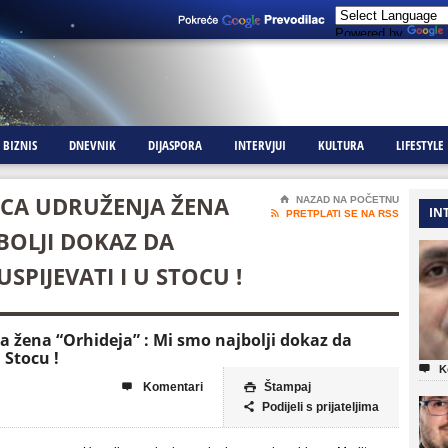
Powered by
BIZNIS
DNEVNIK
DIJASPORA
INTERVJUI
KULTURA
LIFESTYLE
ICA UDRUŽENJA ŽENA
⌂
NAZAD NA POČETNU
IN

PRETPLATI SE NA RSS
JBOLJI DOKAZ DA
PIJEVATI I U STOCU !
 žena “Orhideja” : Mi smo najbolji dokaz da
 Stocu !

K
Komentari
Štampaj


Podijeli s prijateljima
