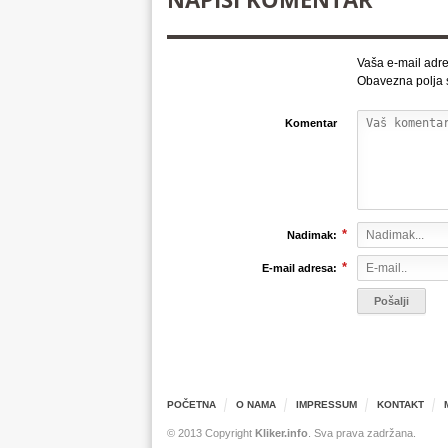
Vaša e-mail adre
Obavezna polja
Komentar
*
Nadimak:
*
E-mail adresa:
POČETNA
O NAMA
IMPRESSUM
KONTAKT
© 2013 Copyright
Kliker.info
. Sva prava zadržana.