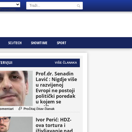
Translate
SCI/TECH
SHOWTIME
SPORT
TERVJUI
VIŠE ČLANAKA
Prof.dr. Senadin
Lavić : Nigdje više
u razvijenoj
Evropi ne postoji
politički poredak
u kojem se
etničke grupe

omentari
Pročitaj čitav članak
pojavljuju kao
osnovne političke
Ivor Perić: HDZ-
jedinice
ova tortura i
iživljavanje nad