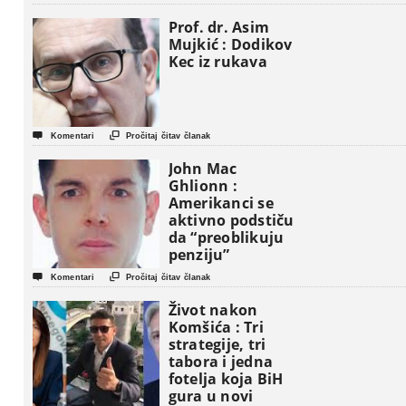
Prof. dr. Asim
Mujkić : Dodikov
Kec iz rukava


Komentari
Pročitaj čitav članak
John Mac
Ghlionn :
Amerikanci se
aktivno podstiču
da “preoblikuju
penziju”


Komentari
Pročitaj čitav članak
Život nakon
Komšića : Tri
strategije, tri
tabora i jedna
fotelja koja BiH
gura u novi