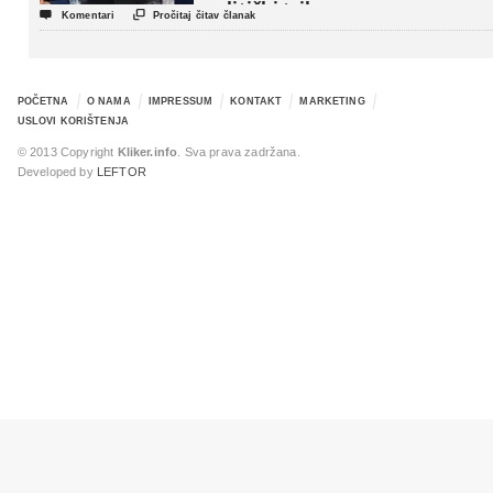
politički triler


Komentari
Pročitaj čitav članak
POČETNA
O NAMA
IMPRESSUM
KONTAKT
MARKETING
USLOVI KORIŠTENJA
© 2013 Copyright
Kliker.info
. Sva prava zadržana.
Developed by
LEFTOR