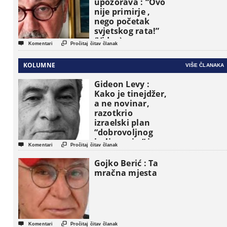
upozorava : “Ovo
nije primirje ,
nego početak
svjetskog rata!”
(Video)


Komentari
Pročitaj čitav članak
KOLUMNE
VIŠE ČLANAKA
Gideon Levy :
Kako je tinejdžer,
a ne novinar,
razotkrio
izraelski plan
“dobrovoljnog
iseljavanja ” iz


Komentari
Pročitaj čitav članak
Gaze
Gojko Berić : Ta
mračna mjesta


Komentari
Pročitaj čitav članak