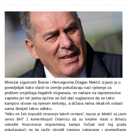
Ministar
sigurnosti Bosne i Hercegovine Dragan Mektić izjavio je u
ponedjeljak kako vlasti te zemlje pokušavaju naći rješenje za
problem smještaja ilegalnih migranata, no nailaze na nepremostive
zapreke jer niti jedna općina ne želi dati suglasnost da se takvi
kampovi otvore na njenom teritoriju, a država nema nikakvih ovlasti
sama donijeti takvu odluku.
“Nitko ne želi dopustiti otvaranje takvih centara”, kazao je Mektić za javni
servis BHT 1 komentirajući činjenicu da su lokalne vlasti u Bihaću
uskratile
financiranje migrantskog kampa Vučjak kod tog grada
pokušavajući na taj način ishoditi njegovo zatvaranje i premještanje