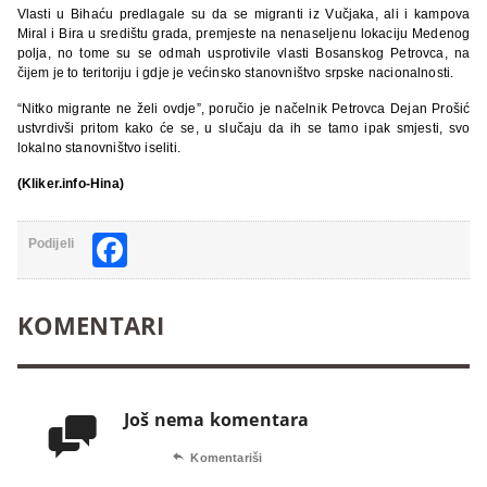
Vlasti u Bihaću predlagale su da se migranti iz Vučjaka, ali i kampova
Miral i Bira u središtu grada, premjeste na nenaseljenu lokaciju Medenog
polja, no tome su se odmah usprotivile vlasti Bosanskog Petrovca, na
čijem je to teritoriju i gdje je većinsko stanovništvo srpske nacionalnosti.
“Nitko migrante ne želi ovdje”, poručio je načelnik Petrovca Dejan Prošić
ustvrdivši pritom kako će se, u slučaju da ih se tamo ipak smjesti, svo
lokalno stanovništvo iseliti.
(Kliker.info-Hina)
Facebook
Podijeli
KOMENTARI
Još nema komentara


Komentariši