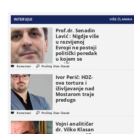
INTERVJUI
VIŠE ČLANAKA
Prof.dr. Senadin
Lavić : Nigdje više
u razvijenoj
Evropi ne postoji
politički poredak
u kojem se
etničke grupe


Komentari
Pročitaj čitav članak
pojavljuju kao
osnovne
Ivor Perić: HDZ-
političke jedinice
ova tortura i
iživljavanje nad
Mostarom traje
predugo


Komentari
Pročitaj čitav članak
Vojni analitičar
dr. Vilko Klasan