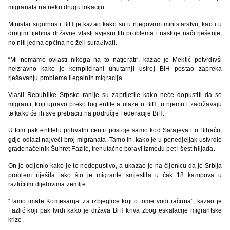
migranata na neku drugu lokaciju.
Ministar sigurnosti BiH je kazao kako su u njegovom ministarstvu, kao i u
drugim tijelima državne vlasti svjesni tih problema i nastoje naći rješenje,
no niti jedna općina ne želi surađivati.
“Mi nemamo ovlasti nikoga na to natjerati”, kazao je Mektić potvrdivši
neizravno kako je komplicirani unutarnji ustroj BiH postao zapreka
rješavanju problema ilegalnih migracija.
Vlasti Republike Srpske ranije su zaprijetile kako neće dopustiti da se
migranti, koji upravo preko tog entiteta ulaze u BiH, u njemu i zadržavaju
te kako će ih
sve prebaciti na područje Federacije BiH.
U tom pak entitetu prihvatni centri postoje samo kod Sarajeva i u Bihaću,
gdje odlazi najveći broj migranata. Tamo ih, kako je u ponedjeljak ustvrdio
gradonačelnik Šuhret Fazlić, trenutačno boravi između pet i šest hiljada.
On je ocijenio kako je to nedopustivo, a ukazao je na čijenicu da je Srbija
problem riješila tako što je migrante smjestila u čak 18 kampova u
različitim dijelovima zemlje.
“Tamo imate Komesarijat za izbjeglice koji o tome vodi računa”, kazao je
Fazlić koji pak tvrdi kako je država BiH kriva zbog eskalacije migrantske
krize.