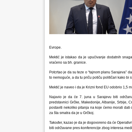
Evrope.
Mektić je istakao da je upućivanje dodatnih snaga
vraćeno sa bh. granice.
Potcrtao je da su teze o “tajnom planu Sarajeva” da
to nemoguće, a da tu priču potiču političari kako bi 
Mektić je naveo i da je Krizni fond EU odobrio 1,5 m
Najavio je da će 7. juna u Sarajevu biti održan
predstavnici Grčke, Makedonije, Albanije, Srbije, C
postaviti nekoliko pitanja na koje ćemo morati dati 
za šta smatra da je u Grčkoj.
Također, kazao je da je dogovoreno da će Operativni
biti održavane pres-konferencije zbog interesa medij