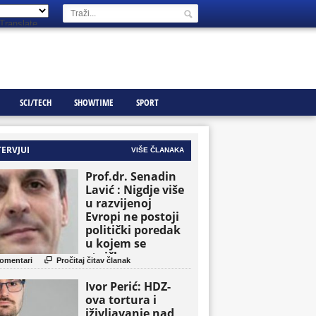
Translate
SCI/TECH
SHOWTIME
SPORT
TERVJUI
VIŠE ČLANAKA
Prof.dr. Senadin
Lavić : Nigdje više
u razvijenoj
Evropi ne postoji
politički poredak
u kojem se
etničke grupe

omentari
Pročitaj čitav članak
pojavljuju kao
osnovne političke
Ivor Perić: HDZ-
jedinice
ova tortura i
iživljavanje nad