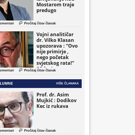
Mostarom traje
predugo

omentari
Pročitaj čitav članak
Vojni analitičar
dr. Vilko Klasan
upozorava : “Ovo
nije primirje ,
nego početak
svjetskog rata!”
(Video)

omentari
Pročitaj čitav članak
LUMNE
VIŠE ČLANAKA
Prof. dr. Asim
Mujkić : Dodikov
Kec iz rukava

omentari
Pročitaj čitav članak