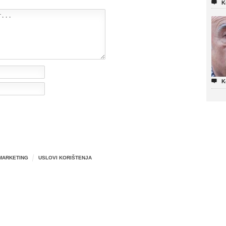

K

K
MARKETING
USLOVI KORIŠTENJA