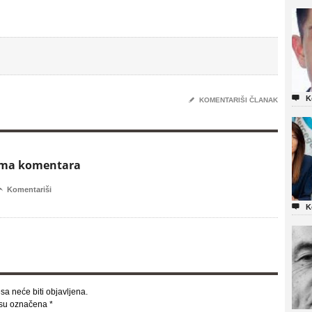

K
✎
KOMENTARIŠI ČLANAK
ema komentara

Komentariši

K
sa neće biti objavljena.
 su označena
*