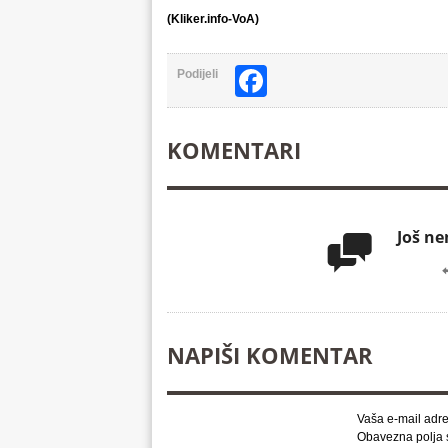
(Kliker.info-VoA)
Facebook
Podijeli
KOMENTARI
Još n

NAPIŠI KOMENTAR
Vaša e-mail adre
Obavezna polja