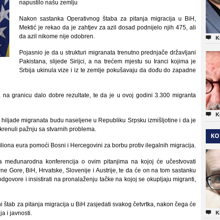
napustilo našu zemlju
Nakon sastanka Operativnog štaba za pitanja migracija u BiH,
Mektić je rekao da je zahtjev za azil dosad podnijelo njih 475, ali
da azil nikome nije odobren.

K
Pojasnio je da u strukturi migranata trenutno prednjače državljani
Pakistana, slijede Sirijci, a na trećem mjestu su Iranci kojima je
Srbija ukinula vize i iz te zemlje pokušavaju da dođu do zapadne
 na granicu dalo dobre rezultate, te da je u ovoj godini 3.300 migranta

K
 hiljade migranata budu naseljene u Republiku Srpsku izmišljotine i da je
skrenuli pažnju sa stvarnih problema.
KO
iliona eura pomoći Bosni i Hercegovini za borbu protiv ilegalnih migracija.
a međunarodna konferencija o ovim pitanjima na kojoj će učestvovati
rne Gore, BiH, Hrvatske, Slovenije i Austrije, te da će on na tom sastanku
odgovore i insistirati na pronalaženju tačke na kojoj se okupljaju migranti,
 štab za pitanja migracija u BiH zasjedati svakog četvrtka, nakon čega će

a i javnosti.
K