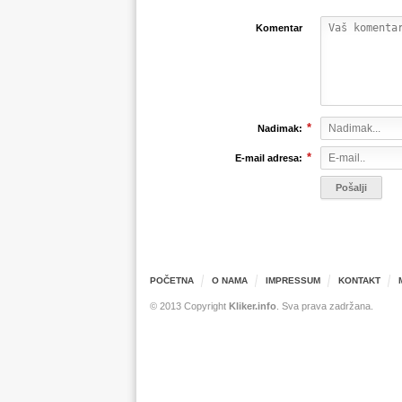
Komentar
*
Nadimak:
*
E-mail adresa:
POČETNA
O NAMA
IMPRESSUM
KONTAKT
© 2013 Copyright
Kliker.info
. Sva prava zadržana.