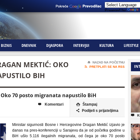
Powered by
BIZNIS
DNEVNIK
DIJASPORA
INTERVJUI
KULTURA
LIFESTYLE
RAGAN MEKTIĆ: OKO
⌂
NAZAD NA POČETNU
IN

PRETPLATI SE NA RSS
PUSTILO BIH
: Oko 70 posto migranata napustilo BiH
Komentari
Štampaj


Podijeli s prijateljima


K
Ministar sigurnosti Bosne i Hercegovine Dragan Mektić izjavio je
danas na pres-konferenciji u Sarajevu da je od početka godine u
BiH ušlo 5.116 ilegalnih migranata, od čega je oko 70 posto