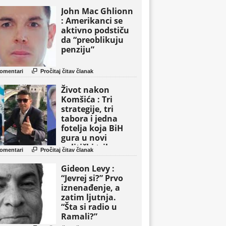
John Mac Ghlionn
: Amerikanci se
aktivno podstiču
da “preoblikuju
penziju”

omentari
Pročitaj čitav članak
Život nakon
Komšića : Tri
strategije, tri
tabora i jedna
fotelja koja BiH
gura u novi
politički triler

omentari
Pročitaj čitav članak
Gideon Levy :
“Jevrej si?” Prvo
iznenađenje, a
zatim ljutnja.
“Šta si radio u
Ramali?”