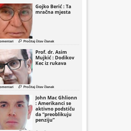
Gojko Berić : Ta
mračna mjesta

omentari
Pročitaj čitav članak
Prof. dr. Asim
Mujkić : Dodikov
Kec iz rukava

omentari
Pročitaj čitav članak
John Mac Ghlionn
: Amerikanci se
aktivno podstiču
da “preoblikuju
penziju”