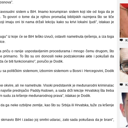
 osnova”.
avosudni sistem u BiH. Imamo korumpiran sistem koji ide od toga da je
To govori o tome da je njihov promašaj biblijskih razmjera što se tiče
i imaju oni bi nama držali lekciju kako su krivi lokalni ljudi”, istakao je
ugu” iz koje će se BiH teško izvući, ostavili nametnuta rješenja, a iza toga

K
ice.
na priču o ranije uspostavljenim procedurama i mnogo čemu drugom, što
o je primarno. To što su oni donosili neke podzakonske akte i pokušali da
 će biti funkcionalno”, poručio je Dodik.
du sa političkim sistemom, izbornim sistemom u Bosni i Hercegovini, Dodik

K
ke okvire, ali ne nametnute. Visoki predstavnik je međunarodni kriminalac
 najviše prednjačio Paddy Asdown, a sada drži lekcije Hrvatskoj šta treba
 sudu za kršenje međunarodnog prava”, istakao je Dodik.
 da ga neke ozbiljne zemlje, kao što su Srbija ili Hrvatska, tuže za kršenje
skrnavio BiH i zadao joj smrtni udarac, zato sada pokušava da je brani”,