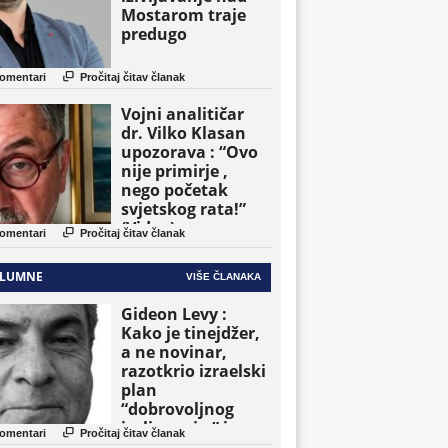
Mostarom traje
predugo

omentari
Pročitaj čitav članak
Vojni analitičar
dr. Vilko Klasan
upozorava : “Ovo
nije primirje ,
nego početak
svjetskog rata!”
(Video)

omentari
Pročitaj čitav članak
LUMNE
VIŠE ČLANAKA
Gideon Levy :
Kako je tinejdžer,
a ne novinar,
razotkrio izraelski
plan
“dobrovoljnog
iseljavanja ” iz

omentari
Pročitaj čitav članak
Gaze