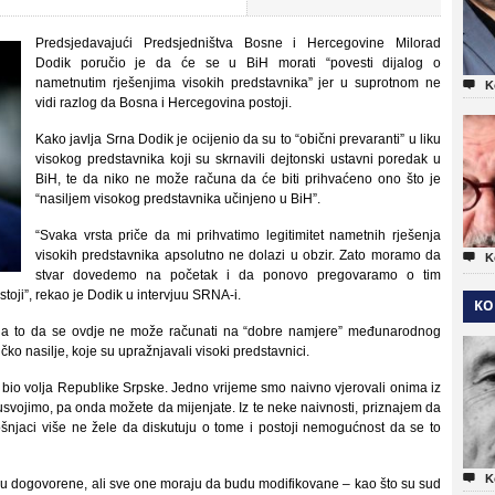
Predsjedavajući Predsjedništva Bosne i Hercegovine Milorad
Dodik poručio je da će se u BiH morati “povesti dijalog o
nametnutim rješenjima visokih predstavnika” jer u suprotnom ne

K
vidi razlog da Bosna i Hercegovina postoji.
Kako javlja Srna Dodik je ocijenio da su to “obični prevaranti” u liku
visokog predstavnika koji su skrnavili dejtonski ustavni poredak u
BiH, te da niko ne može računa da će biti prihvaćeno ono što je
“nasiljem visokog predstavnika učinjeno u BiH”.
“Svaka vrsta priče da mi prihvatimo legitimitet nametnih rješenja
visokih predstavnika apsolutno ne dolazi u obzir. Zato moramo da

K
stvar dovedemo na početak i da ponovo pregovaramo o tim
stoji”, rekao je Dodik u intervjuu SRNA-i.
KO
a to da se ovdje ne može računati na “dobre namjere” međunarodnog
čko nasilje, koje su upražnjavali visoki predstavnici.
 bio volja Republike Srpske. Jedno vrijeme smo naivno vjerovali onima iz
svojimo, pa onda možete da mijenjate. Iz te neke naivnosti, priznajem da
šnjaci više ne žele da diskutuju o tome i postoji nemogućnost da se to

K
u dogovorene, ali sve one moraju da budu modifikovane – kao što su sud