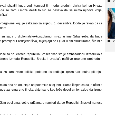

K
vati shvatili kuda vodi koncept tih međunarodnih okvira koji su Hrvate
te da se zato i može desiti to što se dešava da se mimo njihove volje,
ištva”.
ercegovine koju je zakazao za srijedu, 1. decembra, Dodik je rekao da će
dora.
ji su sada u diplomatsko-konzularnoj mreži u ime Srba treba da bude
romijeni Predsjedništvo, mijenjaju se i ljudi u tim strukturama, što nije

K
oše za bh. entitet Republika Srpska “kao što je ambasador u Izraelu koja
dnose između Republike Srpske i Izraela”, pažljivo građene prethodnih
a iza sarajevske politike, potpuno diskredituju srpska nacionalna pitanja i
im da ona ne odustaje od polemike o toj temi. Sama činjenica da je učinila
ude zanemareno ili okarakterisano kao loše dovoljan je razlog da izgubi
itičkim opcijama, već o pričama o namjeri da se Republici Srpskoj nanese