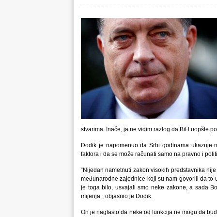
stvarima. Inače, ja ne vidim razlog da BiH uopšte po
Dodik je napomenuo da Srbi godinama ukazuje n
faktora i da se može računati samo na pravno i politi
“Nijedan nametnuti zakon visokih predstavnika nije
međunarodne zajednice koji su nam govorili da to u
je toga bilo, usvajali smo neke zakone, a sada Bo
mijenja”, objasnio je Dodik.
On je naglasio da neke od funkcija ne mogu da bud