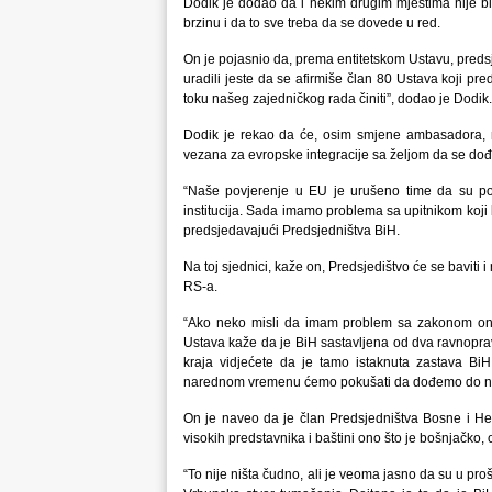
Dodik je dodao da i nekim drugim mjestima nije bi
brzinu i da to sve treba da se dovede u red.
On je pojasnio da, prema entitetskom Ustavu, pred
uradili jeste da se afirmiše član 80 Ustava koji p
toku našeg zajedničkog rada činiti”, dodao je Dodik.
Dodik je rekao da će, osim smjene ambasadora, n
vezana za evropske integracije sa željom da se dođ
“Naše povjerenje u EU je urušeno time da su podr
institucija. Sada imamo problema sa upitnikom koji 
predsjedavajući Predsjedništva BiH.
Na toj sjednici, kaže on, Predsjedištvo će se baviti
RS-a.
“Ako neko misli da imam problem sa zakonom on
Ustava kaže da je BiH sastavljena od dva ravnopra
kraja vidjećete da je tamo istaknuta zastava Bi
narednom vremenu ćemo pokušati da dođemo do nek
On je naveo da je član Predsjedništva Bosne i He
visokih predstavnika i baštini ono što je bošnjačko, o
“To nije ništa čudno, ali je veoma jasno da su u pro