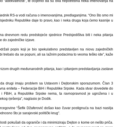
lo “adekvatnosti”, te ocijenio da su bila nepotrebna neka imenovanja na
sjednik RS-a vodi računa o imenovanjima, predlaganjima. “Ono što smo mi
redsjedniku Republike daje to pravo, kao i neka druga koja ćemo kasnije u
a dnevnom redu predstojeće sjednice Predsjedištva biti i neka pitanja
e do zajedničke izjave.
žali popis koji je bio spekulativno predstavljen na niovu zajedničkih
bi trebalo da se popuni, ali sa lažnim podacima to veoma teško ide”, kaže
 i nizom drugih međunarodnih pitanja, kao i pitanjem predstavljanja zastave
da drugi imaju problem sa Ustavom i Dejtonskim sporazumom. Član 3
vna eniteta – Federacije BiH i Republike Srpske. Kada stvar dovedete do
H i FBiH, a Republike Srpske nema, ta ravnopravnost je ugrožena i u
og rješenja”, naglasio je Dodik.
rcegovine “Šefik Džaferović došao kao čuvar postignuća na bazi nasilja
dnosno što je sarajevski politički krug”.
šlosti pokušali da ograniče i da minimiziraju Dejton o kome on nešto priča.