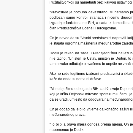
i tužilaštvo “koji su nametnuti bez ikakvog ustavnog
“Pravosuđe je potpuno devastirano. Mi nemamo pr
podložan samo kontroli stranaca i ničemu drugom. 
izgradnje funkcionalne BiH, a sada iz komoditeta koj
član Predsjedništva Bosne i Hercegovine.
On je naveo da su “visoki predstavnici napravili kalj
je stajala ogromna mašinerija međunarodne zajedn
Dodik je rekao da sada u Predsjedništvu nailazi 
nije tačno. “Uništen je Ustav, uništen je Dejton, t
tamo svako odlučuje o svačemu to uopšte ne znači da
Ako ne rade legitimno izabrani predstavnici u skla
kaže da onda tu nema ni države.
“Mi ne bježimo od toga da BiH zadrži svoje Dejtons
koji je kršio Dejtonski mirovno sporazum u čemu je
da se uradi, umjesto da odgovara na međunarodnom
On je dodao da je bilo vrijeme da konačno zašuti ili
međunarodnog prava.
“To bi bila prava mjera odnosa prema njemu. On je 
napomenuo je Dodik.