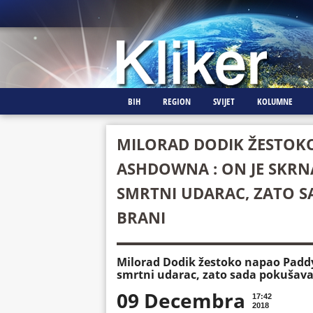
BIH
REGION
SVIJET
KOLUMNE
MILORAD DODIK ŽESTOK
ASHDOWNA : ON JE SKRNA
SMRTNI UDARAC, ZATO S
BRANI
Milorad Dodik žestoko napao Paddy
smrtni udarac, zato sada pokušava 
09 Decembra
17:42
2018