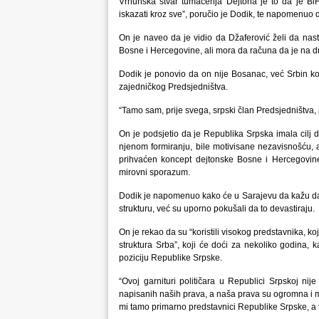
Vrhunska stvar tumačenja Dejtona je to da je Bi
iskazati kroz sve”, poručio je Dodik, te napomenuo da
On je naveo da je vidio da Džaferović želi da nast
Bosne i Hercegovine, ali mora da računa da je na dru
Dodik je ponovio da on nije Bosanac, već Srbin koj
zajedničkog Predsjedništva.
“Tamo sam, prije svega, srpski član Predsjedništva,
On je podsjetio da je Republika Srpska imala cilj 
njenom formiranju, bile motivisane nezavisnošću, a
prihvaćen koncept dejtonske Bosne i Hercegovine
mirovni sporazum.
Dodik je napomenuo kako će u Sarajevu da kažu da j
strukturu, već su uporno pokušali da to devastiraju.
On je rekao da su “koristili visokog predstavnika, k
struktura Srba”, koji će doći za nekoliko godina, k
poziciju Republike Srpske.
“Ovoj garnituri političara u Republici Srpskoj nij
napisanih naših prava, a naša prava su ogromna i m
mi tamo primarno predstavnici Republike Srpske, a