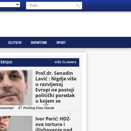
Translate
SCI/TECH
SHOWTIME
SPORT
TERVJUI
VIŠE ČLANAKA
Prof.dr. Senadin
Lavić : Nigdje više
u razvijenoj
Evropi ne postoji
politički poredak
u kojem se
etničke grupe

omentari
Pročitaj čitav članak
pojavljuju kao
osnovne političke
Ivor Perić: HDZ-
jedinice
ova tortura i
iživljavanje nad