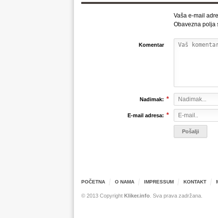
Vaša e-mail adre
Obavezna polja
Komentar
*
Nadimak:
*
E-mail adresa:
POČETNA
O NAMA
IMPRESSUM
KONTAKT
© 2013 Copyright
Kliker.info
. Sva prava zadržana.