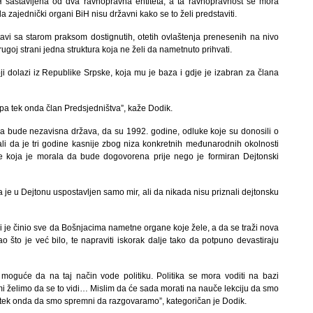
H sastavljena od dva ravnopravna entiteta, a ta ravnopravnost se mora
 zajednički organi BiH nisu državni kako se to želi predstaviti.
avi sa starom praksom dostignutih, otetih ovlaštenja prenesenih na nivo
goj strani jedna struktura koja ne želi da nametnuto prihvati.
i dolazi iz Republike Srpske, koja mu je baza i gdje je izabran za člana
 pa tek onda član Predsjedništva”, kaže Dodik.
da bude nezavisna država, da su 1992. godine, odluke koje su donosili o
li da je tri godine kasnije zbog niza konkretnih međunarodnih okolnosti
 koja je morala da bude dogovorena prije nego je formiran Dejtonski
e u Dejtonu uspostavljen samo mir, ali da nikada nisu priznali dejtonsku
oji je činio sve da Bošnjacima nametne organe koje žele, a da se traži nova
ao što je već bilo, te napraviti iskorak dalje tako da potpuno devastiraju
e moguće da na taj način vode politiku. Politika se mora voditi na bazi
i želimo da se to vidi… Mislim da će sada morati na nauče lekciju da smo
 tek onda da smo spremni da razgovaramo”, kategoričan je Dodik.