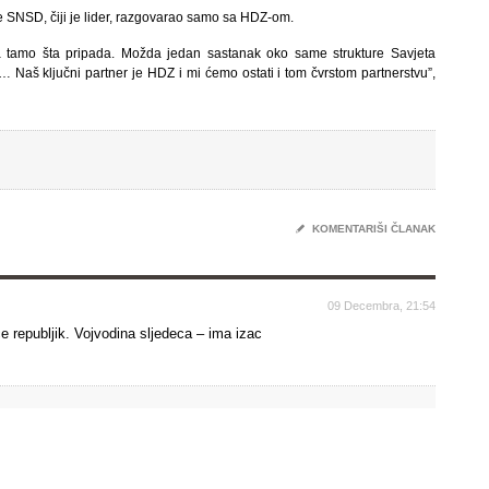
e SNSD, čiji je lider, razgovarao samo sa HDZ-om.
 tamo šta pripada. Možda jedan sastanak oko same strukture Savjeta
i… Naš ključni partner je HDZ i mi ćemo ostati i tom čvrstom partnerstvu”,
✎
KOMENTARIŠI ČLANAK
09 Decembra, 21:54
ce republjik. Vojvodina sljedeca – ima izac