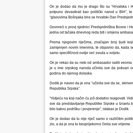
On je dodao da mu je drago što su “Hrvatska i Hr
potpuno devastirali kao politički narod u BiH”, 
“glasovima Bošnjaka bira se hrvatski član Predsjedn
Govoreći o provj sjednici Predsjedništva Bosne i H
jedna od tačaka dnevnog reda biti i smjena ambasa
Prema njegovim riječima, značajan broj ljudi ko
zamijenjen novim imenima, te objasnio da, kada se p
samo specifičnost ovdje već svuda u svijetu.
On je rekao da su neki od ambasador radili veoma l
je u ime srpskog naroda učinila sve da pokvari o
godina do njenog dolaska.
Dodik je naveo da je ona “učinila sve da se, skriven
Republika Srpska”.
“Vidjeću na koji način ću još dodatno reagovati. Vid
sve da predstavljanje Republike Srpske u Izraelu b
bilo kakvu podršku i povjerenje”, istakao je Dodik.
On je dodao da tu nije riječ samo o različitim pol
zlo, a da je ona to besprijekorno činila sve vrijeme.