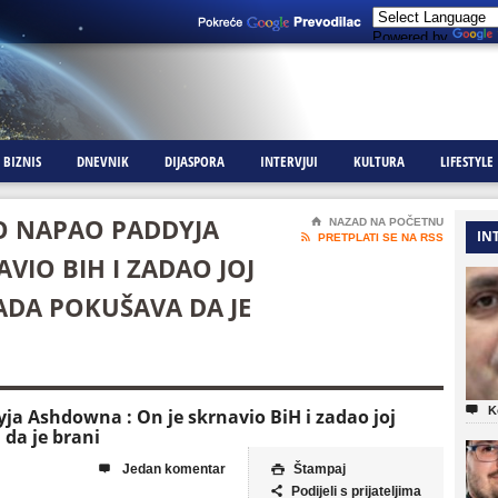
Powered by
BIZNIS
DNEVNIK
DIJASPORA
INTERVJUI
KULTURA
LIFESTYLE
O NAPAO PADDYJA
⌂
NAZAD NA POČETNU
IN

PRETPLATI SE NA RSS
VIO BIH I ZADAO JOJ
ADA POKUŠAVA DA JE

K
ja Ashdowna : On je skrnavio BiH i zadao joj
da je brani
Jedan komentar
Štampaj


Podijeli s prijateljima
