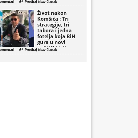

omentari
Pročitaj čitav članak
Život nakon
Komšića : Tri
strategije, tri
tabora i jedna
fotelja koja BiH
gura u novi
politički triler

omentari
Pročitaj čitav članak