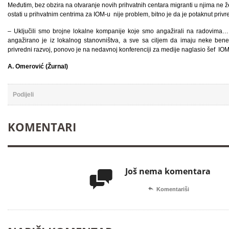
Međutim, bez obzira na otvaranje novih prihvatnih centara migranti u njima ne žel
ostati u prihvatnim centrima za IOM-u nije problem, bitno je da je potaknut privre
– Uključili smo brojne lokalne kompanije koje smo angažirali na radovima…
angažirano je iz lokalnog stanovništva, a sve sa ciljem da imaju neke ben
privredni razvoj, ponovo je na nedavnoj konferenciji za medije naglasio šef IOM
A. Omerović (Žurnal)
Podijeli
KOMENTARI
Još nema komentara


Komentariši