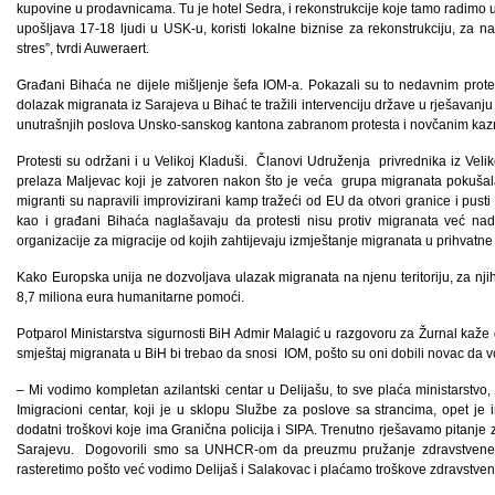
kupovine u prodavnicama. Tu je hotel Sedra, i rekonstrukcije koje tamo radimo u 
upošljava 17-18 ljudi u USK-u, koristi lokalne biznise za rekonstrukciju, za 
stres”, tvrdi Auweraert.
Građani Bihaća ne dijele mišljenje šefa IOM-a. Pokazali su to nedavnim protes
dolazak migranata iz Sarajeva u Bihać te tražili intervenciju države u rješavanju 
unutrašnjih poslova Unsko-sanskog kantona zabranom protesta i novčanim kaz
Protesti su održani i u Velikoj Kladuši. Članovi Udruženja privrednika iz Veli
prelaza Maljevac koji je zatvoren nakon što je veća grupa migranata pokušal
migranti su napravili improvizirani kamp tražeći od EU da otvori granice i pusti 
kao i građani Bihaća naglašavaju da protesti nisu protiv migranata već nad
organizacije za migracije od kojih zahtijevaju izmještanje migranata u prihvatne
Kako Europska unija ne dozvoljava ulazak migranata na njenu teritoriju, za nji
8,7 miliona eura humanitarne pomoći.
Potparol Ministarstva sigurnosti BiH Admir Malagić u razgovoru za Žurnal kaže
smještaj migranata u BiH bi trebao da snosi IOM, pošto su oni dobili novac da 
– Mi vodimo kompletan azilantski centar u Delijašu, to sve plaća ministarstvo, 
Imigracioni centar, koji je u sklopu Službe za poslove sa strancima, opet je 
dodatni troškovi koje ima Granična policija i SIPA. Trenutno rješavamo pitanje
Sarajevu. Dogovorili smo sa UNHCR-om da preuzmu pružanje zdravstvene z
rasteretimo pošto već vodimo Delijaš i Salakovac i plaćamo troškove zdravstvene