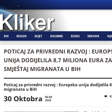
BIH
REGION
SVIJET
KOLUMNE
BIZNIS
DNEVNIK
DIJ
POTICAJ ZA PRIVREDNI RAZVOJ : EUROP
UNIJA DODIJELILA 8,7 MILIONA EURA ZA
SMJEŠTAJ MIGRANATA U BIH
Poticaj za privredni razvoj : Europska unija dodijelila 
migranata u BiH
30 Oktobra
K

05:58
2018