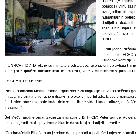
“Pored 1,5 miliona
pomoć i civilnu zašt
ove godine dostupn
humanitarnih potreba
dodijelila dodatn
specijalnih mjera 
tokovima”, naveli su
u BiH.
– Niti jednoj državno
linije, to je ECHO 
Europske komisije. On
– UNHCR i IOM. Direktno su njima ta sredstva doznačena, oni upravljaju tim nov
fening nije uplaćen direktno institucijama BiH, tvrde iz Ministarstva sigurnosti Bi
I MIGRANTI SU BIZNIS
Prema podacima Međunarodne organizacije za migracije (IOM) od početka god
hiljada migranata a trenutno u državi ih je oko tri i po hiljade. Iz ove organizac
“ljudi vide nove migrante kada dolaze, ali ih ne vide i kada odlaze, najčeš
invazijom”.
Šef Međunarodne organizacije za migracije u BiH (IOM) Peter van der Auwerae
da su migranti imali i pozitivan efekat te da su Krajini donijeli i benefite.
“Gradonačelnik Bihaća nam je rekao da su prihodi u prvih šest mjeseci porasli 