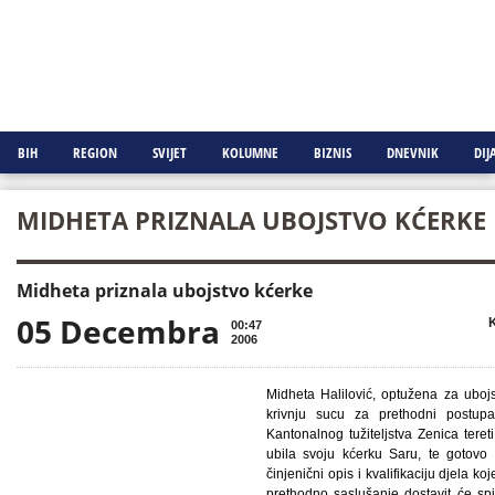
BIH
REGION
SVIJET
KOLUMNE
BIZNIS
DNEVNIK
DIJ
MIDHETA PRIZNALA UBOJSTVO KĆERKE
Midheta priznala ubojstvo kćerke
05 Decembra

K
00:47
2006
Midheta Halilović, optužena za ubojs
krivnju sucu za prethodni postup
Kantonalnog tužiteljstva Zenica tere
ubila svoju kćerku Saru, te gotovo t
činjenični opis i kvalifikaciju djela ko
prethodno saslušanje dostavit će sp