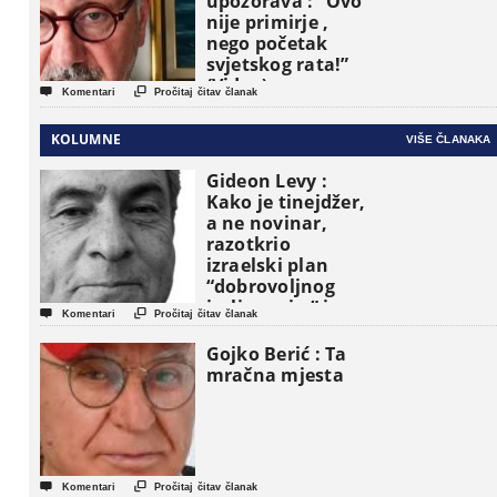
upozorava : “Ovo
nije primirje ,
nego početak
svjetskog rata!”
(Video)


Komentari
Pročitaj čitav članak
KOLUMNE
VIŠE ČLANAKA
Gideon Levy :
Kako je tinejdžer,
a ne novinar,
razotkrio
izraelski plan
“dobrovoljnog
iseljavanja ” iz


Komentari
Pročitaj čitav članak
Gaze
Gojko Berić : Ta
mračna mjesta


Komentari
Pročitaj čitav članak