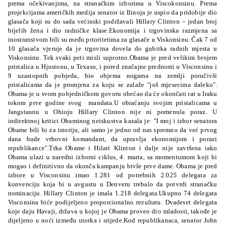
prema očekivanjima, na stranačkim izborima u Viscokonsinu. Prema
projekcijama američkih medija senator iz Ilinoja je uspio da pridobije dio
glasača koji su do sada većinski podržavali Hillary Clinton – jedan broj
bijelih žena i dio radničke klase.Ekonomija i trgovinska razmjena sa
inostranstvom bili su među prioritetima za glasače u Viskonsinu. Čak 7 od
10 glasača vjeruje da je trgovina dovela do gubitka radnih mjesta u
Viskonsinu. Tek svaki peti misli suprotno.Obama je pred velikim brojem
pristalica u Hjustonu, u Texasu, i pored značajne prednosti u Visconsinu i
9 uzastopnih pobjeda, bio objema nogama na zemlji poručivši
pristalicama da je promjena za koju se zalaže "još mjesecima daleko".
Obama je u svom pobjedničkom govoru obećao da će okončati rat u Iraku
tokom prve godine svog mandata.U obraćanju svojim pristalicama u
Jangstaunu u Ohioju Hillary Clinton nije ni pomenula poraz. U
indirektnoj kritici Obaminog neiskustva kazala je: "I moj i izbor senatora
Obame bili bi za istoriju, ali samo je jedno od nas spremno da već prvog
dana bude vrhovni komandant, da upravlja ekonomijom i porazi
republikance".Trka Obame i Hilari Klinton i dalje nije završena iako
Obama ulazi u naredni izborni ciklus, 4. marta, sa momentumom koji bi
mogao i definitivno da okonča kampanju bivše prve dame. Obama je pred
izbore u Visconsinu imao 1.281 od potrebnih 2.025 delegata za
konvenciju koja bi u avgustu u Denveru trebalo da potvrdi stranačku
nominaciju. Hillary Clinton je imala 1.218 delegata.Ukupno 74 delegata
Visconsina biće podijeljeno proporcionalno rezultatu. Dvadeset delegata
koje daju Havaji, država u kojoj je Obama proveo dio mladosti, takođe je
dijeljeno u noći između utorka i srijede.Kod republikanaca, senator John