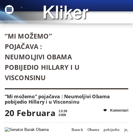
“MI MOŽEMO”
POJAČAVA :
NEUMOLJIVI OBAMA
POBIJEDIO HILLARY I U
VISCONSINU
“Mi možemo” pojačava : Neumoljivi Obama
pobijedio Hillary i u Visconsinu
20 Februara
Komentari

13:39
2008
Barack Obama pobijedio je,