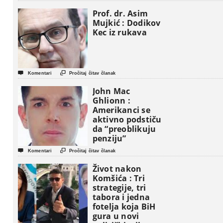
Prof. dr. Asim
Mujkić : Dodikov
Kec iz rukava


Komentari
Pročitaj čitav članak
John Mac
Ghlionn :
Amerikanci se
aktivno podstiču
da “preoblikuju
penziju”


Komentari
Pročitaj čitav članak
Život nakon
Komšića : Tri
strategije, tri
tabora i jedna
fotelja koja BiH
gura u novi