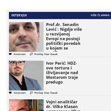
INTERVJUI
VIŠE ČLANAKA
Prof.dr. Senadin
Lavić : Nigdje više
u razvijenoj
Evropi ne postoji
politički poredak
u kojem se
etničke grupe


Komentari
Pročitaj čitav članak
pojavljuju kao
osnovne
Ivor Perić: HDZ-
političke jedinice
ova tortura i
iživljavanje nad
Mostarom traje
predugo


Komentari
Pročitaj čitav članak
Vojni analitičar
dr. Vilko Klasan