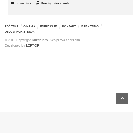
politički triler


Komentari
Pročitaj čitav članak
POČETNA
O NAMA
IMPRESSUM
KONTAKT
MARKETING
USLOVI KORIŠTENJA
© 2013 Copyright
Kliker.info
. Sva prava zadržana.
Developed by
LEFTOR
