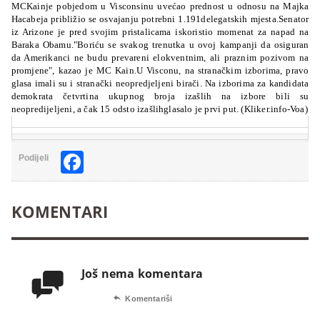
MCKainje pobjedom u Visconsinu uvećao prednost u odnosu na Majka
Hacabeja približio se osvajanju potrebni 1.191delegatskih mjesta.Senator
iz Arizone je pred svojim pristalicama iskoristio momenat za napad na
Baraka Obamu."Boriću se svakog trenutka u ovoj kampanji da osiguran
da Amerikanci ne budu prevareni elokventnim, ali praznim pozivom na
promjene", kazao je MC Kain.U Visconu, na stranačkim izborima, pravo
glasa imali su i stranački neopredjeljeni birači. Na izborima za kandidata
demokrata četvrtina ukupnog broja izašlih na izbore bili su
neopredijeljeni, a čak 15 odsto izašlihglasalo je prvi put. (Kliker.info-Voa)
Facebook
Podijeli
KOMENTARI
Još nema komentara


Komentariši