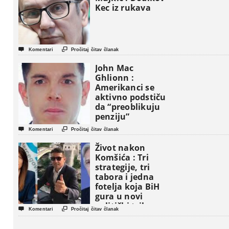
Kec iz rukava


Komentari
Pročitaj čitav članak
John Mac
Ghlionn :
Amerikanci se
aktivno podstiču
da “preoblikuju
penziju”


Komentari
Pročitaj čitav članak
Život nakon
Komšića : Tri
strategije, tri
tabora i jedna
fotelja koja BiH
gura u novi
politički triler


Komentari
Pročitaj čitav članak