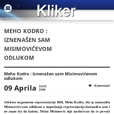
MEHO KODRO :
IZNENAŠEN SAM
MISIMOVIĆEVOM
ODLUKOM
Meho Kodro : Iznenašen sam Misimovićevom
odlukom
09 Aprila
Komentari

20:53
2008
Selektor nogometne reprezentacije BiH, Meho Kodro, bio je iznenađen
Misimovićevom odlukom o napuštanju reprezentacije.Iznenađen sam i
ne znam šta da kažem. Ničim Misimović nije naslućivao da će povući