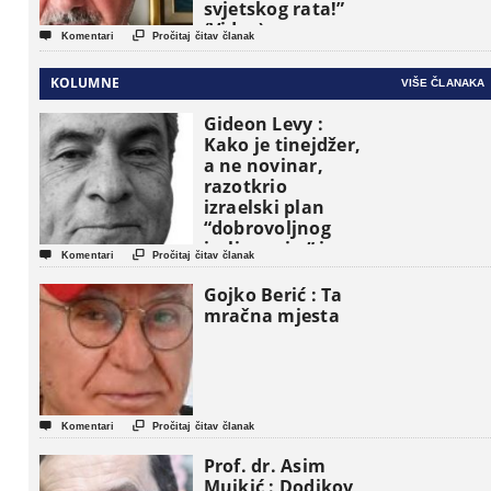
svjetskog rata!”
(Video)


Komentari
Pročitaj čitav članak
KOLUMNE
VIŠE ČLANAKA
Gideon Levy :
Kako je tinejdžer,
a ne novinar,
razotkrio
izraelski plan
“dobrovoljnog
iseljavanja ” iz


Komentari
Pročitaj čitav članak
Gaze
Gojko Berić : Ta
mračna mjesta


Komentari
Pročitaj čitav članak
Prof. dr. Asim
Mujkić : Dodikov