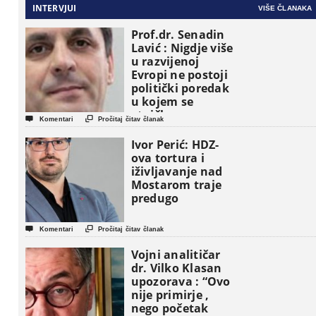
INTERVJUI
VIŠE ČLANAKA
Prof.dr. Senadin
Lavić : Nigdje više
u razvijenoj
Evropi ne postoji
politički poredak
u kojem se
etničke grupe


Komentari
Pročitaj čitav članak
pojavljuju kao
osnovne
Ivor Perić: HDZ-
političke jedinice
ova tortura i
iživljavanje nad
Mostarom traje
predugo


Komentari
Pročitaj čitav članak
Vojni analitičar
dr. Vilko Klasan
upozorava : “Ovo
nije primirje ,
nego početak