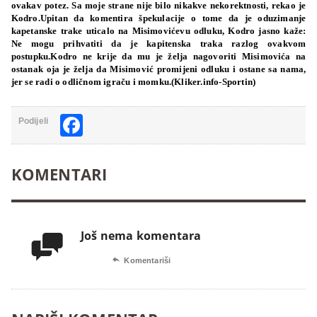
ovakav potez. Sa moje strane nije bilo nikakve nekorektnosti, rekao je
Kodro.Upitan da komentira špekulacije o tome da je oduzimanje
kapetanske trake uticalo na Misimovićevu odluku, Kodro jasno kaže:
Ne mogu prihvatiti da je kapitenska traka razlog ovakvom
postupku.Kodro ne krije da mu je želja nagovoriti Misimovića na
ostanak oja je želja da Misimović promijeni odluku i ostane sa nama,
jer se radi o odličnom igraču i momku.(Kliker.info-Sportin)
Facebook
Podijeli
KOMENTARI
Još nema komentara


Komentariši