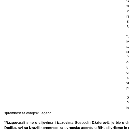
G
s
M
r
B
B
“
k
s
s
P
d
u
o
t
v
p
D
P
i
spremnost za evropsku agendu.
“
Razgovarali smo o ciljevima i izazovima Gospodin Džaferović je bio u 
Dodika, svi su izrazili spremnost za evropsku agendu u BiH, ali vrijeme je d