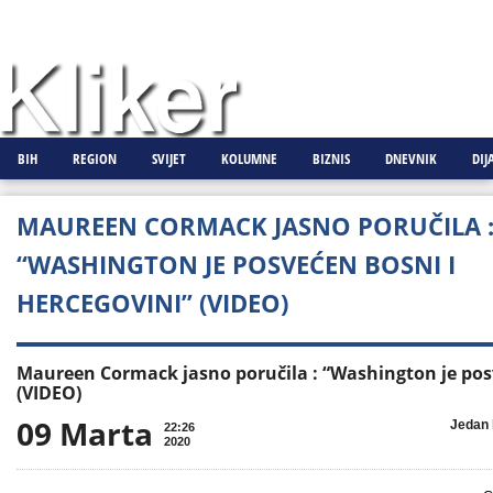
BIH
REGION
SVIJET
KOLUMNE
BIZNIS
DNEVNIK
DIJ
MAUREEN CORMACK JASNO PORUČILA 
“WASHINGTON JE POSVEĆEN BOSNI I
HERCEGOVINI” (VIDEO)
Maureen Cormack jasno poručila : “Washington je posv
(VIDEO)
09 Marta

Jedan 
22:26
2020