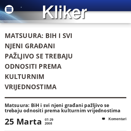
MATSUURA: BIH I SVI
NJENI GRAĐANI
PAŽLJIVO SE TREBAJU
ODNOSITI PREMA
KULTURNIM
VRIJEDNOSTIMA
Matsuura: BiH i svi njeni građani pažljivo se
trebaju odnositi prema kulturnim vrijednostima
25 Marta
Komentari

07:29
2008