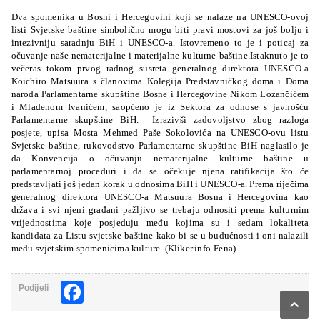
Dva spomenika u Bosni i Hercegovini koji se nalaze na UNESCO-ovoj
listi Svjetske baštine simbolično mogu biti pravi mostovi za još bolju i
intezivniju saradnju BiH i UNESCO-a. Istovremeno to je i poticaj za
očuvanje naše nematerijalne i materijalne kulturne baštine.Istaknuto je to
večeras tokom prvog radnog susreta generalnog direktora UNESCO-a
Koichiro Matsuura s članovima Kolegija Predstavničkog doma i Doma
naroda Parlamentarne skupštine Bosne i Hercegovine Nikom Lozančićem
i Mladenom Ivanićem, saopćeno je iz Sektora za odnose s javnošću
Parlamentarne skupštine BiH. Izrazivši zadovoljstvo zbog razloga
posjete, upisa Mosta Mehmed Paše Sokolovića na UNESCO-ovu listu
Svjetske baštine, rukovodstvo Parlamentarne skupštine BiH naglasilo je
da Konvencija o očuvanju nematerijalne kulturne baštine u
parlamentarnoj proceduri i da se očekuje njena ratifikacija što će
predstavljati još jedan korak u odnosima BiH i UNESCO-a. Prema riječima
generalnog direktora UNESCO-a Matsuura Bosna i Hercegovina kao
država i svi njeni građani pažljivo se trebaju odnositi prema kulturnim
vrijednostima koje posjeduju među kojima su i sedam lokaliteta
kandidata za Listu svjetske baštine kako bi se u budućnosti i oni nalazili
među svjetskim spomenicima kulture. (Kliker.info-Fena)
Facebook
Podijeli
