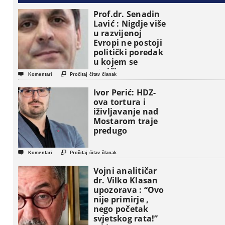
Prof.dr. Senadin
Lavić : Nigdje više
u razvijenoj
Evropi ne postoji
politički poredak
u kojem se
etničke grupe


Komentari
Pročitaj čitav članak
pojavljuju kao
osnovne
Ivor Perić: HDZ-
političke jedinice
ova tortura i
iživljavanje nad
Mostarom traje
predugo


Komentari
Pročitaj čitav članak
Vojni analitičar
dr. Vilko Klasan
upozorava : “Ovo
nije primirje ,
nego početak
svjetskog rata!”