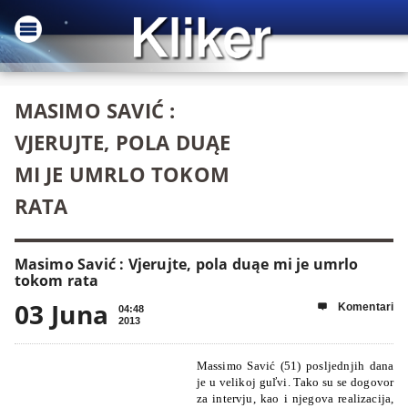
MASIMO SAVIĆ :
VJERUJTE, POLA DUĄE
MI JE UMRLO TOKOM
RATA
Masimo Savić : Vjerujte, pola duąe mi je umrlo
tokom rata
03 Juna
Komentari

04:48
2013
Massimo Savić (51) posljednjih dana
je u velikoj guľvi. Tako su se dogovor
za intervju, kao i njegova realizacija,