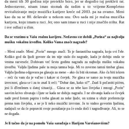
da meni tih 30 godina nije proteklo brzo, jer se dogodio taj prokleti rat.
Jednostavno, nisam imao stomak da radim u to vrijeme.Kompletno
revitaliziranje moje muzičke karijere kreće od 2003. pa na ovamo. Meni
kao da su se 80. dešavale u nekom snu. Ovo sada mi je realna muzička
karijera, koju imam u ruci. Jer, ono sam imao u ruci i nije značilo ništa. Rat
i sve odlazi u dim.
Da se vratimo u Vašu realnu karijeru. Nedavno ste dobili „Porina“ za najbolju
mušku vokalnu izvedbu. Koliko Vama znače nagrade?
– Meni znače. Meni „Porin“ mnogo znači. To je fantastična nagrada, koju svi ľele.
Koliko god da ljudi govore da im nije stalo do nagrade, kada je dobiju onda se
veoma razvesele. Dobivam već šestu godinu nagradu za najbolju mušku vokalnu
izvedbu. Valjda ljudima paše ta moja tamna boja. Mi to zovemo tamni timbar glasa.
Valjda ljudima odgovara pa glasaju za mene – ako ću biti skroman. Ako ću biti iskren
– reći ću vam da je vaľno i kakav si čovjek. Ne glasa se samo za tvoju muzičku
izvrsnost, glasa se i za to znaš li reći: "Dobar dan, kako si?". Znaš li počastiti pićem,
jesi li dľentlmen u datoj situaciji… Glasa se za tebe kao čovjeka i mnogi „Porin“
sasvim krivo shvataju i ljute se kada ne dobiju nagradu. I ne shvataju kada se čovjek
nađe pred listom papira i treba glasati za neke ljude, on uzima u obzir preferencije
prema tom čovjeku, a ne je li neko muzički izvrstan. Ja to stalno govorim ljudima,
nadajući se da će popraviti svoje ponašanje pa će onda doći i nagrađivanje. Ali, to se
ne događa.
Je li tačno da je na pomolu Vaša saradnja s Harijem Varešanovićem?