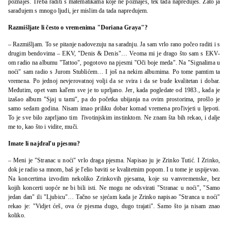
poznaješ. Treba raditi s matematikama koje ne poznaješ, tek tada napreduješ. Zato ja
sarađujem s mnogo ljudi, jer mislim da tada napredujem.
Razmišljate li često o vremenima "Doriana Graya"?
– Razmišljam. To se pitanje nadovezuju na saradnju. Ja sam vrlo rano počeo raditi i s
drugim bendovima – EKV, "Denis & Denis"… Veoma mi je drago što sam s EKV-
om radio na albumu "Tattoo", pogotovo na pjesmi "Oči boje meda". Na "Signalima u
noći" sam radio s Jurom Stublićem… I još na nekim albumima. Po tome pamtim ta
vremena. Po jednoj nevjerovatnoj volji da se svira i da se bude kvalitetan i dobar.
Međutim, opet vam kaľem sve je to uprljano. Jer, kada pogledate od 1983., kada je
izašao album "Sjaj u tami", pa do početka ubijanja na ovim prostorima, prošlo je
samo sedam godina. Nisam imao priliku dobar komad vremena proľivjeti u ljepoti.
To je sve bilo zaprljano tim ľivotinjskim instinktom. Ne znam šta bih rekao, i dalje
me to, kao što i vidite, muči.
Imate li najdraľu pjesmu?
– Meni je "Stranac u noći" vrlo draga pjesma. Napisao ju je Zrinko Tutić. I Zrinko,
dok je radio sa mnom, baš je ľelio baviti se kvalitetnim popom. I u tome je uspijevao.
Na koncertima izvodim nekoliko Zrinkovih pjesama, koje su vanvremenske, bez
kojih koncerti uopće ne bi bili isti. Ne mogu ne odsvirati "Stranac u noći", "Samo
jedan dan" ili "Ljubicu"… Tačno se sjećam kada je Zrinko napisao "Stranca u noći"
rekao je: "Vidjet ćeš, ova će pjesma dugo, dugo trajati". Samo što ja nisam znao
koliko.