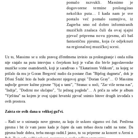
pomalo razvukli. Massimo je
dogovorene termine prolongirao
nekoliko puta… I kada nam je sve
postalo već pomalo sumnjivo, iz
Zagreba smo od dobro informiranih
muzičkih znalaca čuli da ovaj sjajni
pjevač priprema novu pjesmu, ali baš
fantastičnu pjesmu, koja će odjeknuti
na regionalnoj muzičkoj sceni.
Uz to, Massimo se u stilu pravog dľentlmena izvinio za prolongiranje i onda ništa
nije stajalo na putu intervjuu s čovjekom koji je vaľan dio bivše jugoslavenske
muzičke scene osamdesetih, koji je sarađivao s "Ekatarinom Velikom", za kojeg se
pričalo da mu je Goran Bregović nudio da postane član "Bijelog dugmeta", dok je
Dľoni Štulić htio da bude producent njegovoj grupi "Dorian Gray"… O Massimu
najbolje govore kultne pjesme "Sjaj u tami", "Stranac u noći, "Zar više nema nas",
"Indija", "Dodirni me slučajno", "Iz jednog pogleda"… A priča za sebe je album
"Vještina" na kojem je ovaj sjajni hrvatski pjevač snimio hitove drugih izvođača s
ovih prostora.
Zaista ste ovih dana u velikoj guľvi.
– Radi se o snimanju nove pjesme, za koju će uskoro sigurno svi čuti. Predivna
pjesma i bit će vam jasno kada je čujete da sam trebao dosta raditi na tome. Da
pjesma bude dobra, treba mnogo raditi.I jasno, tu su pripreme za koncert u Areni u