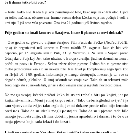
Je li danas teško biti otac?
– Jeste. Kako nije. Kada ti je kćer pametnija od tebe, kako nije teško biti otac. Djeca
su toliko načitana, obrazovana. Imamo veoma dobru kćerku koja nas poštuje i voli, a
i mi nju. I još smo vrlo povezani. Ona ima 21 godinu i još ľivimo zajedno.
Prije godinu ste imali koncert u Sarajevu. Imate li planove za novi dolazak?
– Ove godine ću pjevati u vrijeme Sarajevo Film Festivala. Poćko (Nedľad Podľić,
op.a) će organizirati naš koncert u Domu mladih 22. avgusta. Iako će biti vrlo
naporno, jer 17. avgusta sam u Puli, 23. je Varaľdin, a 24. sam u Sopotu pored
Gdanjska u Poljskoj. Jer, kako ulazimo u Evropsku uniju, ljudi su doznali za mene i
počeli su pozivi iz Evrope.- Stalno izlaze dobre pjesme. Jedino što te pjesme nisu
toliko jednostavne kao što su nekada bile. Naš ľivot je kompleksniji nego ljudi koji
su ľivjeli 50. i 60. godina. Informacija je mnogo dostupnija, internet je tu, sve se
događa odmah, globalno. U istoj sekundi svi znaju sve. Tako da su tekstovi malo
ľešći nego što su nekada bili, jer se s dobivanjem znanja izgubila nevinost ideala.
Ne mogu svojoj kćerki pričati kako bi stvari trebale biti po knjizi, jer po
knjizi stvari nisu. Meni je majka govorila: "Tako treba izgledati svijet" i ja
sam vjerovao da svijet tako izgleda, jer mi dokaze protiv niko nije iznosio
pred nos. Tako da su ideali mogli postojati. Tako da su i pjesme tada bile
mnogo jednostavnije, ali ima dobrih pjesma apsolutno i danas, i to će ova
moja pjesma koja sada izlazi i dokazati.
Ljudi ne znaju da su Vas zbog Vašeg imidľa i elegancije zvali grof.