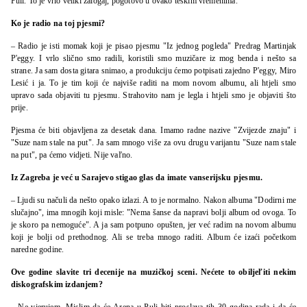
Puli. To je vrlo veliki zalogaj, pogotovo u ovako teškim vremenima.
Ko je radio na toj pjesmi?
– Radio je isti momak koji je pisao pjesmu "Iz jednog pogleda" Predrag Martinjak
P'eggy. I vrlo slično smo radili, koristili smo muzičare iz mog benda i nešto sa
strane. Ja sam dosta gitara snimao, a produkciju ćemo potpisati zajedno P'eggy, Miro
Lesić i ja. To je tim koji će najviše raditi na mom novom albumu, ali htjeli smo
upravo sada objaviti tu pjesmu. Strahovito nam je legla i htjeli smo je objaviti što
prije.
Pjesma će biti objavljena za desetak dana. Imamo radne nazive "Zvijezde znaju" i
"Suze nam stale na put". Ja sam mnogo više za ovu drugu varijantu "Suze nam stale
na put", pa ćemo vidjeti. Nije vaľno.
Iz Zagreba je već u Sarajevo stigao glas da imate vanserijsku pjesmu.
– Ljudi su načuli da nešto opako izlazi. A to je normalno. Nakon albuma "Dodirni me
slučajno", ima mnogih koji misle: "Nema šanse da napravi bolji album od ovoga. To
je skoro pa nemoguće". A ja sam potpuno opušten, jer već radim na novom albumu
koji je bolji od prethodnog. Ali se treba mnogo raditi. Album će izaći početkom
naredne godine.
Ove godine slavite tri decenije na muzičkoj sceni. Nećete to obiljeľiti nekim
diskografskim izdanjem?
– Ne vjerujem. Mislim da će Arena u Puli biti proslava tih 30 godina rada i da će