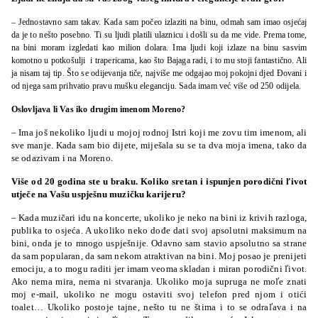
– Jednostavno sam takav. Kada sam počeo izlaziti na binu, odmah sam imao osjećaj
da je to nešto posebno. Ti su ljudi platili ulaznicu i došli su da me vide. Prema tome,
na bini moram izgledati kao milion dolara. Ima ljudi koji izlaze na binu sasvim
komotno u potkošulji i trapericama, kao što Bajaga radi, i to mu stoji fantastično. Ali
ja nisam taj tip. Što se odijevanja tiče, najviše me odgajao moj pokojni djed Đovani i
od njega sam prihvatio pravu mušku eleganciju. Sada imam već više od 250 odijela.
Oslovljava li Vas iko drugim imenom Moreno?
– Ima još nekoliko ljudi u mojoj rodnoj Istri koji me zovu tim imenom, ali
sve manje. Kada sam bio dijete, miješala su se ta dva moja imena, tako da
se odazivam i na Moreno.
Više od 20 godina ste u braku. Koliko sretan i ispunjen porodični ľivot
utječe na Vašu uspješnu muzičku karijeru?
– Kada muzičari idu na koncerte, ukoliko je neko na bini iz krivih razloga,
publika to osjeća. A ukoliko neko dođe dati svoj apsolutni maksimum na
bini, onda je to mnogo uspješnije. Odavno sam stavio apsolutno sa strane
da sam popularan, da sam nekom atraktivan na bini. Moj posao je prenijeti
emociju, a to mogu raditi jer imam veoma skladan i miran porodični ľivot.
Ako nema mira, nema ni stvaranja. Ukoliko moja supruga ne moľe znati
moj e-mail, ukoliko ne mogu ostaviti svoj telefon pred njom i otići
toalet… Ukoliko postoje tajne, nešto tu ne štima i to se odraľava i na