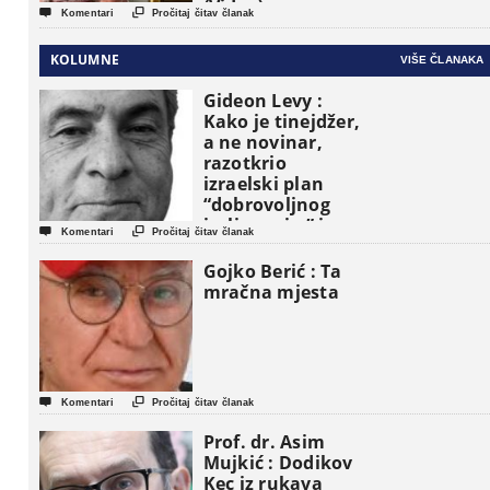
(Video)


Komentari
Pročitaj čitav članak
KOLUMNE
VIŠE ČLANAKA
Gideon Levy :
Kako je tinejdžer,
a ne novinar,
razotkrio
izraelski plan
“dobrovoljnog
iseljavanja ” iz


Komentari
Pročitaj čitav članak
Gaze
Gojko Berić : Ta
mračna mjesta


Komentari
Pročitaj čitav članak
Prof. dr. Asim
Mujkić : Dodikov
Kec iz rukava