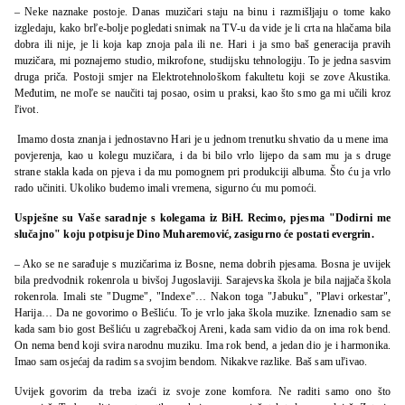
– Neke naznake postoje. Danas muzičari staju na binu i razmišljaju o tome kako
izgledaju, kako brľe-bolje pogledati snimak na TV-u da vide je li crta na hlačama bila
dobra ili nije, je li koja kap znoja pala ili ne. Hari i ja smo baš generacija pravih
muzičara, mi poznajemo studio, mikrofone, studijsku tehnologiju. To je jedna sasvim
druga priča. Postoji smjer na Elektrotehnološkom fakultetu koji se zove Akustika.
Međutim, ne moľe se naučiti taj posao, osim u praksi, kao što smo ga mi učili kroz
ľivot.
Imamo dosta znanja i jednostavno Hari je u jednom trenutku shvatio da u mene ima
povjerenja, kao u kolegu muzičara, i da bi bilo vrlo lijepo da sam mu ja s druge
strane stakla kada on pjeva i da mu pomognem pri produkciji albuma. Što ću ja vrlo
rado učiniti. Ukoliko budemo imali vremena, sigurno ću mu pomoći.
Uspješne su Vaše saradnje s kolegama iz BiH. Recimo, pjesma "Dodirni me
slučajno" koju potpisuje Dino Muharemović, zasigurno će postati evergrin.
– Ako se ne sarađuje s muzičarima iz Bosne, nema dobrih pjesama. Bosna je uvijek
bila predvodnik rokenrola u bivšoj Jugoslaviji. Sarajevska škola je bila najjača škola
rokenrola. Imali ste "Dugme", "Indexe"… Nakon toga "Jabuku", "Plavi orkestar",
Harija… Da ne govorimo o Bešliću. To je vrlo jaka škola muzike. Iznenadio sam se
kada sam bio gost Bešliću u zagrebačkoj Areni, kada sam vidio da on ima rok bend.
On nema bend koji svira narodnu muziku. Ima rok bend, a jedan dio je i harmonika.
Imao sam osjećaj da radim sa svojim bendom. Nikakve razlike. Baš sam uľivao.
Uvijek govorim da treba izaći iz svoje zone komfora. Ne raditi samo ono što