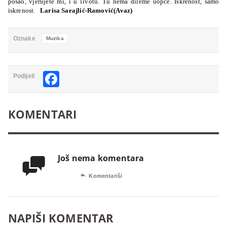
posao, vjerujete mi, i u ľivotu. Tu nema dileme uopće. Iskrenost, samo
iskrenost.
Larisa Sarajlić-Ramović(Avaz)
Oznake
Muzika
Facebook
Podijeli
KOMENTARI
Još nema komentara


Komentariši
NAPIŠI KOMENTAR