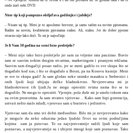
onda izaći neki DVD.
Niste tip koji pompezno obiljeľava godišnjice i jubileje?
– Nisam taj tip. Meni je to apsolutno bezveze, ja samo radim na novim pjesmama.
Radim na novim, kvalitetnim pjesmama stalno. Ali, stalno. Jer do dobre pjesme
stvarno nije lako doći. To mi je najvaľnije.
Je li Vam 30 godina na sceni brzo proletjelo?
– Meni nije tako brzo proletjelo jer sam za vrijeme rata pauzirao. Bavio
sam se sasvim nekim drugim stvarima, marketingom i pisanjem reklama.
Sasvim sam drugačiji posao radio, jer se meni gadilo to sve skupa što se
događalo kod nas, i što se događalo u Bosni, pa na Kosovu kasnije. Meni
se sve to skupa gadi! Ja sam gledao neke snimke masakra u Srebrenici i
onih ljudi koji ubijaju dečke hladnokrvno. Nevjerovatna mi je
hladnokrvnost tih ljudi.Ja ne mogu oprostiti svima nama što se to
dogodilo. Ne mogu to oprostiti. Vjerujte, pola duše mi je umrlo tokom rata
na ovim prostorima. Ja sam stvarno vjerovao… Kako sam hipi generacija,
ustvari nešto malo mlađi, vjerovao sam u bratstvo i jedinstvo.
Vjerovao sam da smo svi dobri međusobno. Bilo mi je nevjerovatno kako
je moguće da neko oduzima jedan ljudski ľivot na ovim područjima
kojima sam ja putovao. To su najvjerovatnije radili ljudi koje sam
poznavao, a najvjerovatnije su i ubijeni mnogi koje sam poznavao. Tako