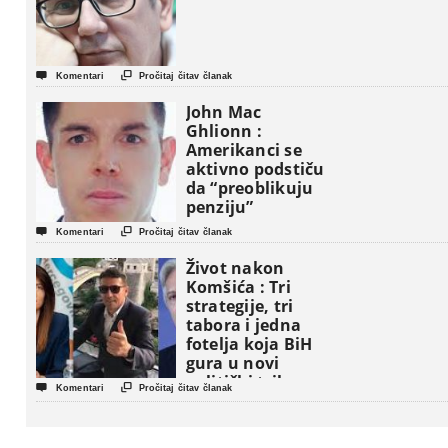


Komentari
Pročitaj čitav članak
John Mac
Ghlionn :
Amerikanci se
aktivno podstiču
da “preoblikuju
penziju”


Komentari
Pročitaj čitav članak
Život nakon
Komšića : Tri
strategije, tri
tabora i jedna
fotelja koja BiH
gura u novi
politički triler


Komentari
Pročitaj čitav članak