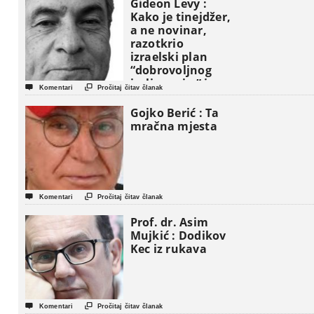
Gideon Levy :
Kako je tinejdžer,
a ne novinar,
razotkrio
izraelski plan
“dobrovoljnog
iseljavanja ” iz


Komentari
Pročitaj čitav članak
Gaze
Gojko Berić : Ta
mračna mjesta


Komentari
Pročitaj čitav članak
Prof. dr. Asim
Mujkić : Dodikov
Kec iz rukava


Komentari
Pročitaj čitav članak