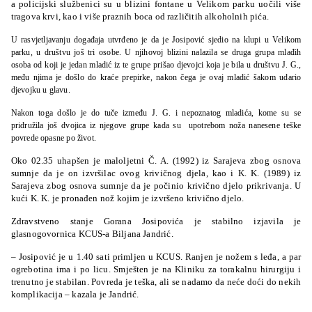
a policijski službenici su u blizini fontane u Velikom parku uočili više
tragova krvi, kao i više praznih boca od različitih alkoholnih pića.
U rasvjetljavanju događaja utvrđeno je da je Josipović sjedio na klupi u Velikom
parku, u društvu još tri osobe. U njihovoj blizini nalazila se druga grupa mlađih
osoba od koji je jedan mladić iz te grupe prišao djevojci koja je bila u društvu J. G.,
među njima je došlo do kraće prepirke, nakon čega je ovaj mladić šakom udario
djevojku u glavu.
Nakon toga došlo je do tuče između J. G. i nepoznatog mladića, kome su se
pridružila još dvojica iz njegove grupe kada su upotrebom noža nanesene teške
povrede opasne po život.
Oko 02.35 uhapšen je maloljetni Č. A. (1992) iz Sarajeva zbog osnova
sumnje da je on izvršilac ovog krivičnog djela, kao i K. K. (1989) iz
Sarajeva zbog osnova sumnje da je počinio krivično djelo prikrivanja. U
kući K. K. je pronađen nož kojim je izvršeno krivično djelo.
Zdravstveno stanje Gorana Josipovića je stabilno izjavila je
glasnogovornica KCUS-a Biljana Jandrić.
– Josipović je u 1.40 sati primljen u KCUS. Ranjen je nožem s leđa, a par
ogrebotina ima i po licu. Smješten je na Kliniku za torakalnu hirurgiju i
trenutno je stabilan. Povreda je teška, ali se nadamo da neće doći do nekih
komplikacija – kazala je Jandrić.