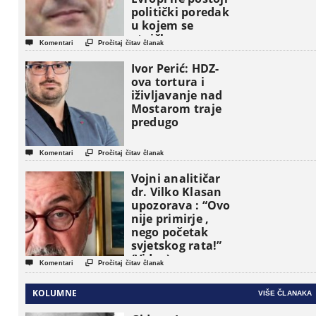
politički poredak
u kojem se
etničke grupe


Komentari
Pročitaj čitav članak
pojavljuju kao
osnovne
Ivor Perić: HDZ-
političke jedinice
ova tortura i
iživljavanje nad
Mostarom traje
predugo


Komentari
Pročitaj čitav članak
Vojni analitičar
dr. Vilko Klasan
upozorava : “Ovo
nije primirje ,
nego početak
svjetskog rata!”
(Video)


Komentari
Pročitaj čitav članak
KOLUMNE
VIŠE ČLANAKA