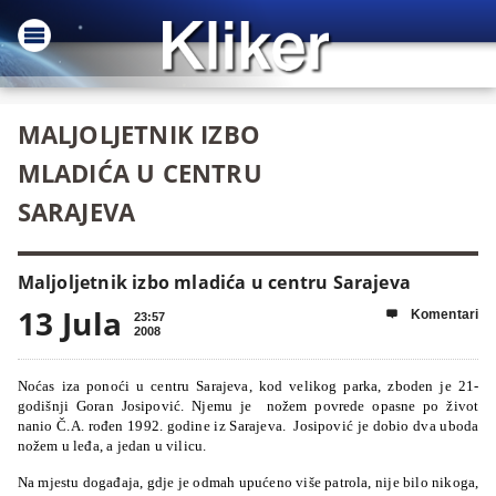
MALJOLJETNIK IZBO
MLADIĆA U CENTRU
SARAJEVA
Maljoljetnik izbo mladića u centru Sarajeva
13 Jula
Komentari

23:57
2008
Noćas iza ponoći u centru Sarajeva, kod velikog parka, zboden je 21-
godišnji Goran Josipović. Njemu je nožem povrede opasne po život
nanio Č.A. rođen 1992. godine iz Sarajeva. Josipović je dobio dva uboda
nožem u leđa, a jedan u vilicu.
Na mjestu događaja, gdje je odmah upućeno više patrola, nije bilo nikoga,