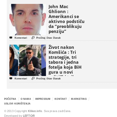
John Mac
Ghlionn :
Amerikanci se
aktivno podstiču
da “preoblikuju
penziju”


Komentari
Pročitaj čitav članak
Život nakon
Komšića : Tri
strategije, tri
tabora i jedna
fotelja koja BiH
gura u novi
politički triler


Komentari
Pročitaj čitav članak
POČETNA
O NAMA
IMPRESSUM
KONTAKT
MARKETING
USLOVI KORIŠTENJA
© 2013 Copyright
Kliker.info
. Sva prava zadržana.
Developed by
LEFTOR