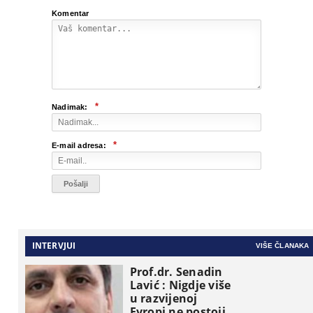
Komentar
*
Nadimak:
*
E-mail adresa:
INTERVJUI
VIŠE ČLANAKA
Prof.dr. Senadin
Lavić : Nigdje više
u razvijenoj
Evropi ne postoji