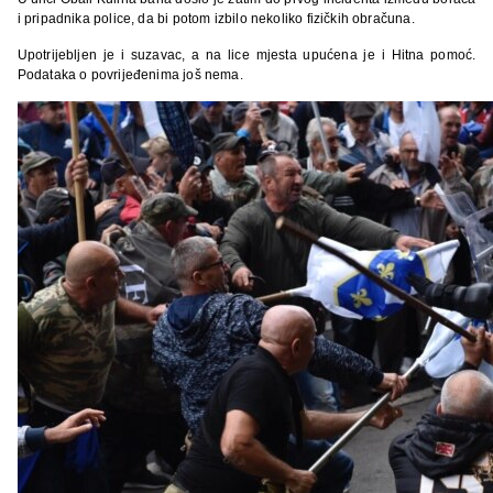
i pripadnika police, da bi potom izbilo nekoliko fizičkih obračuna.
Upotrijebljen je i suzavac, a na lice mjesta upućena je i Hitna pomoć.
Podataka o povrijeđenima još nema.