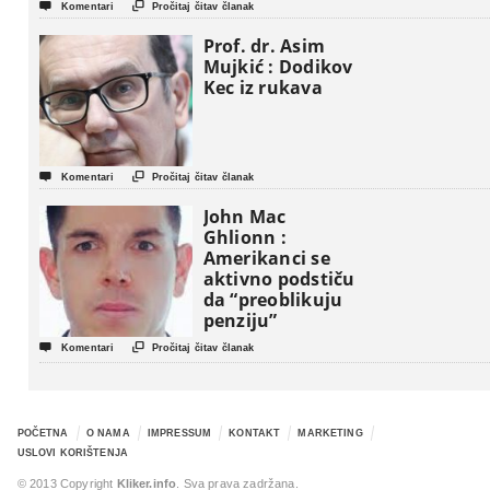


Komentari
Pročitaj čitav članak
Prof. dr. Asim
Mujkić : Dodikov
Kec iz rukava


Komentari
Pročitaj čitav članak
John Mac
Ghlionn :
Amerikanci se
aktivno podstiču
da “preoblikuju
penziju”


Komentari
Pročitaj čitav članak
POČETNA
O NAMA
IMPRESSUM
KONTAKT
MARKETING
USLOVI KORIŠTENJA
© 2013 Copyright
Kliker.info
. Sva prava zadržana.