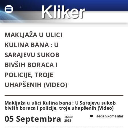
MAKLJAŽA U ULICI
KULINA BANA : U
SARAJEVU SUKOB
BIVŠIH BORACA I
POLICIJE, TROJE
UHAPŠENIH (VIDEO)
Makljaža u ulici Kulina bana : U Sarajevu sukob
bivših boraca i policije, troje uhapšenih (Video)
05 Septembra
Jedan komentar

15:30
2018