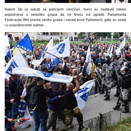
Nakon što je sukob sa policijom okončan, borci su nastavili tokom
popodneva u nekoliko grupa da se kreću od zgrade Parlamenta
Federacije BiH prema centru grada i nazad pred Parlament, gdje su ostali
i u popodnevnim satima.