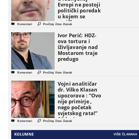
Evropi ne postoji
politički poredak
u kojem se
etničke grupe


Komentari
Pročitaj čitav članak
pojavljuju kao
osnovne
Ivor Perić: HDZ-
političke jedinice
ova tortura i
iživljavanje nad
Mostarom traje
predugo


Komentari
Pročitaj čitav članak
Vojni analitičar
dr. Vilko Klasan
upozorava : “Ovo
nije primirje ,
nego početak
svjetskog rata!”
(Video)


Komentari
Pročitaj čitav članak
KOLUMNE
VIŠE ČLANAKA