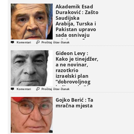
Akademik Esad
Duraković : Zašto
Saudijska
Arabija, Turska i
Pakistan upravo
sada osnivaju
vojni savez?


Komentari
Pročitaj čitav članak
Gideon Levy :
Kako je tinejdžer,
a ne novinar,
razotkrio
izraelski plan
“dobrovoljnog
iseljavanja ” iz


Komentari
Pročitaj čitav članak
Gaze
Gojko Berić : Ta
mračna mjesta