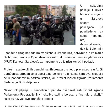
U sukobima
policije i bivših
boraca u srijedu
u Sarajevu
sedam
policajaca je
povrijeđeno i za
sada nepoznat
broj
demonstranata,
dok je troje njih
uhapšeno zbog napada na ovlaštena službena lica, potvrđeno je za Radio
Slobodna Evropa u Opertativnom centru Ministarstva unutrašnjih poslova
(MUP) Kantoan Sarajevo), uz napomenu da to nisu konačni podaci.
Protest nezadovoljnih demobilisanih boraca u srijedu prerastao je u fizički
obračun sa pripadnicima specijalne policije na ulicama Sarajeva, situacija
se u popodnevnim satima smirila, ali protest ispred zgrade Parlamenta
Federacije BiH i dalje traje.
Nakon okupljanja u simboličnih pet do dvanaest sati ispred zgrade
Parlamenta Federacije BiH nekoliko stotina boraca je “krenulo u akciju”,
kako su nazvali svoj današnji protest.
U ulici Obali Kulina bana došlo je zatim do prvog incidenta između boraca