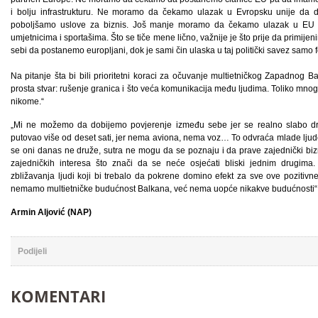
i bolju infrastrukturu. Ne moramo da čekamo ulazak u Evropsku unije da 
poboljšamo uslove za biznis. Još manje moramo da čekamo ulazak u EU 
umjetnicima i sportašima. Što se tiče mene lično, važnije je što prije da primijen
sebi da postanemo europljani, dok je sami čin ulaska u taj politički savez samo 
Na pitanje šta bi bili prioritetni koraci za očuvanje multietničkog Zapadnog 
prosta stvar: rušenje granica i što veća komunikacija među ljudima. Toliko mnogo
nikome.“
„Mi ne možemo da dobijemo povjerenje između sebe jer se realno slabo dr
putovao više od deset sati, jer nema aviona, nema voz… To odvraća mlade ljude
se oni danas ne druže, sutra ne mogu da se poznaju i da prave zajednički bizn
zajedničkih interesa što znači da se neće osjećati bliski jednim drugima
zbližavanja ljudi koji bi trebalo da pokrene domino efekt za sve ove pozitiv
nemamo multietničke budućnost Balkana, već nema uopće nikakve budućnosti“, 
Armin Aljović (NAP)
Podijeli
KOMENTARI