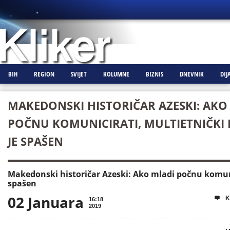
BIH
REGION
SVIJET
KOLUMNE
BIZNIS
DNEVNIK
DIJ
MAKEDONSKI HISTORIČAR AZESKI: AKO
POČNU KOMUNICIRATI, MULTIETNIČKI
JE SPAŠEN
Makedonski historičar Azeski: Ako mladi počnu komuni
spašen
02 Januara
K

16:18
2019