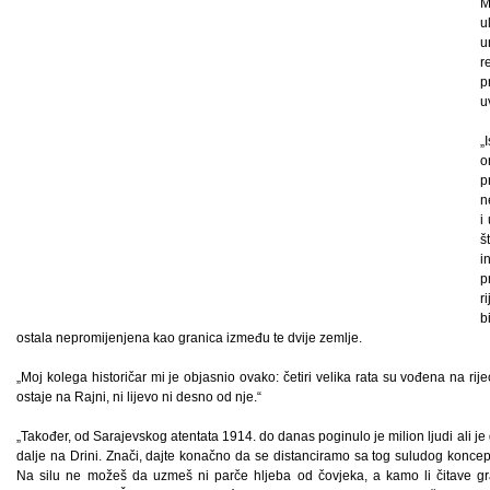
M
u
u
r
p
u
„
o
p
n
i
š
i
p
r
b
ostala nepromijenjena kao granica između te dvije zemlje.
„Moj kolega historičar mi je objasnio ovako: četiri velika rata su vođena na rij
ostaje na Rajni, ni lijevo ni desno od nje.“
„Također, od Sarajevskog atentata 1914. do danas poginulo je milion ljudi ali je
dalje na Drini. Znači, dajte konačno da se distanciramo sa tog suludog konc
Na silu ne možeš da uzmeš ni parče hljeba od čovjeka, a kamo li čitave grad