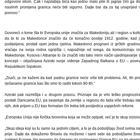
odgovore silom. Čak i najslabija bića kao jedno malo pile ili jagnje čim ga 
nasilnih promjena granica neće biti sigurno. Dajte bar da za taj unaprijed
ponovo.“
Govoreći o tome šta bi Evropska unije značila za Makedoniju ali i region u kul
da bi to za Makedonce značilo da će konačno poslije 1912. godine, kad je 
podijeljena, postati opet jedna cjelina. Makedonci prognani iz grčkih grado
vraćaju na svoja rodna ognjišta i, najvažnije od svega, da komuniciraju 
Makedonije, Kosova i Albanije to će značiti isto tako mirni način ujedinjavanje s
koncept – objašnjava Azeski svoje viđenje Zapadnog Balkana u EU – pove
Republikom Srpskom.
„Znači, ja ne kažem da kad padnu granice neće više biti problema. Ali, tih p
rješavamo granice kao što smo to radili tokom 90-tih.“
Azeski pak razmišlja i u drugom pravcu. Priznaje da je vrlo teško prognoz
postati članicama EU, pa savjetuje da zemlje u regionu do tada više trebaju st
njih, dok prijem u EU kao formalan čin treba biti posljedica uspješnih reformi.
„Evropska Unija nije fizička tvorevina koja se može opipati, već je to skup vizio
„Skup ideja koji su tu samo sa jednim ciljem, a to je da poboljšaju život svima na
prije. Dajte da dokažemo Briselu da možemo i sami sebi da poboljšamo život 
partneri Europe. Ne moramo da čekamo da postanemo članice EU pa da imamo bol