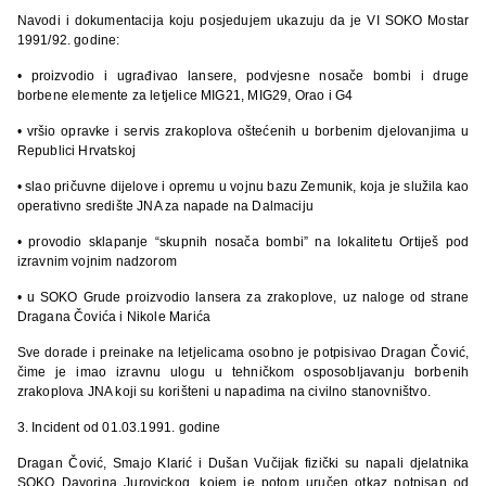
Navodi i dokumentacija koju posjedujem ukazuju da je VI SOKO Mostar
1991/92. godine:
• proizvodio i ugrađivao lansere, podvjesne nosače bombi i druge
borbene elemente za letjelice MIG21, MIG29, Orao i G4
• vršio opravke i servis zrakoplova oštećenih u borbenim djelovanjima u
Republici Hrvatskoj
• slao pričuvne dijelove i opremu u vojnu bazu Zemunik, koja je služila kao
operativno središte JNA za napade na Dalmaciju
• provodio sklapanje “skupnih nosača bombi” na lokalitetu Ortiješ pod
izravnim vojnim nadzorom
• u SOKO Grude proizvodio lansera za zrakoplove, uz naloge od strane
Dragana Čovića i Nikole Marića
Sve dorade i preinake na letjelicama osobno je potpisivao Dragan Čović,
čime je imao izravnu ulogu u tehničkom osposobljavanju borbenih
zrakoplova JNA koji su korišteni u napadima na civilno stanovništvo.
3. Incident od 01.03.1991. godine
Dragan Čović, Smajo Klarić i Dušan Vučijak fizički su napali djelatnika
SOKO Davorina Jurovickog, kojem je potom uručen otkaz potpisan od