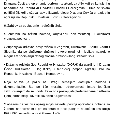
Dragana Čovića u opremanju borbenih zrakoplova JNA koji su korišteni u
napadima na Republiku Hrvatsku i Bosnu i Hercegovinu. Time se stvara
politički štit koji otežava rasvjetljavanje uloge Dragana Čovića u razdoblju
agresije na Republiku Hrvatsku i Bosnu i Hercegovinu.
6. Zahtjev za postupanje nadležnih tijela
S obzirom na težinu navoda, objavljenu dokumentaciju i okolnosti
vremena pozivam:
• Županijska državna odvjetništva u Zagrebu, Dubrovniku, Splitu, Zadru i
Šibeniku da po službenoj dužnosti otvore predmet i ispitaju navode o
mogućem počinjenju ratnog zločina protiv civilnog stanovništva
• Državno odvjetništvo Republike Hrvatske (DORH) da utvrdi je li Dragan
Čović sudjelovao u logističkoj i tehničkoj potpori agresiji JNA na
Republiku Hrvatsku i Bosnu i Hercegovinu.
Moja objava je poziv na istragu temeljem dostupnih navoda i
dokumentacije. Što se tiče moralne odgovornosti imalo logičkim
zaključivanjem da se utvrditi kako ona postoji, ali glede kaznene nadležna
tijela jedina mogu utvrditi kaznenu odgovornost.
S obzirom na težinu i opseg mojih navoda, postoji opravdana potreba za
žurnim, nepristranim i profesionalnim postupanjem nadležnih institucija
BiH i RH“, navodi u objavi Zdenko Lučić.