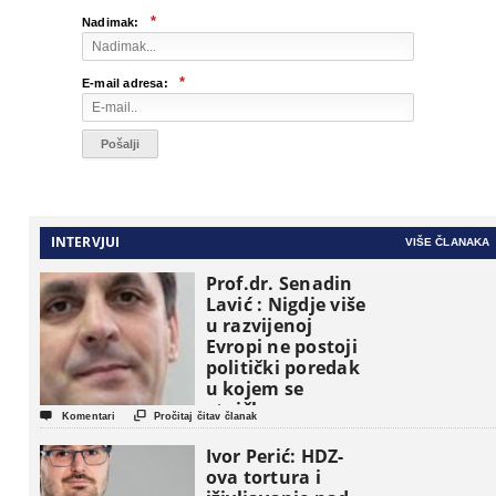
*
Nadimak:
*
E-mail adresa:
INTERVJUI
VIŠE ČLANAKA
Prof.dr. Senadin
Lavić : Nigdje više
u razvijenoj
Evropi ne postoji
politički poredak
u kojem se
etničke grupe


Komentari
Pročitaj čitav članak
pojavljuju kao
osnovne
Ivor Perić: HDZ-
političke jedinice
ova tortura i