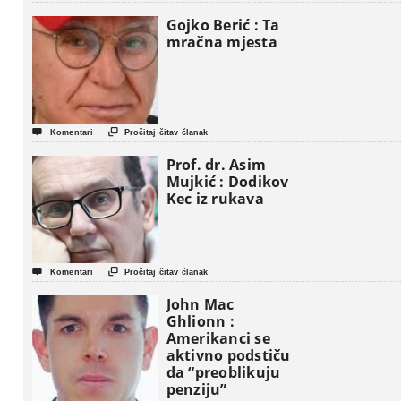
Gaze
Gojko Berić : Ta
mračna mjesta


Komentari
Pročitaj čitav članak
Prof. dr. Asim
Mujkić : Dodikov
Kec iz rukava


Komentari
Pročitaj čitav članak
John Mac
Ghlionn :
Amerikanci se
aktivno podstiču
da “preoblikuju
penziju”