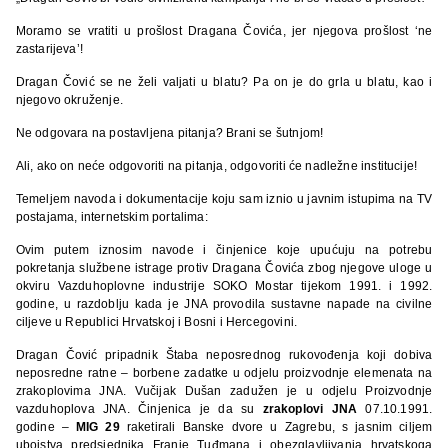
Moramo se vratiti u prošlost Dragana Čovića, jer njegova prošlost ‘ne
zastarijeva’!
Dragan Čović se ne želi valjati u blatu? Pa on je do grla u blatu, kao i
njegovo okruženje.
Ne odgovara na postavljena pitanja? Brani se šutnjom!
Ali, ako on neće odgovoriti na pitanja, odgovoriti će nadležne institucije!
Temeljem navoda i dokumentacije koju sam iznio u javnim istupima na TV
postajama, internetskim portalima:
Ovim putem iznosim navode i činjenice koje upućuju na potrebu
pokretanja službene istrage protiv Dragana Čovića zbog njegove uloge u
okviru Vazduhoplovne industrije SOKO Mostar tijekom 1991. i 1992.
godine, u razdoblju kada je JNA provodila sustavne napade na civilne
ciljeve u Republici Hrvatskoj i Bosni i Hercegovini.
Dragan Čović pripadnik Štaba neposrednog rukovođenja koji dobiva
neposredne ratne – borbene zadatke u odjelu proizvodnje elemenata na
zrakoplovima JNA. Vučijak Dušan zadužen je u odjelu Proizvodnje
vazduhoplova JNA. Činjenica je da su
zrakoplovi JNA
07.10.1991.
godine –
MIG 29
raketirali Banske dvore u Zagrebu, s jasnim ciljem
ubojstva predsjednika Franje Tuđmana i obezglavljivanja hrvatskoga