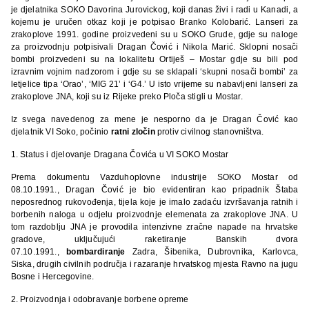
je djelatnika SOKO Davorina Jurovickog, koji danas živi i radi u Kanadi, a
kojemu je uručen otkaz koji je potpisao Branko Kolobarić. Lanseri za
zrakoplove 1991. godine proizvedeni su u SOKO Grude, gdje su naloge
za proizvodnju potpisivali Dragan Čović i Nikola Marić. Sklopni nosači
bombi proizvedeni su na lokalitetu Ortiješ – Mostar gdje su bili pod
izravnim vojnim nadzorom i gdje su se sklapali ‘skupni nosači bombi’ za
letjelice tipa ‘Orao’, ‘MIG 21’ i ‘G4.’ U isto vrijeme su nabavljeni lanseri za
zrakoplove JNA, koji su iz Rijeke preko Ploča stigli u Mostar.
Iz svega navedenog za mene je nesporno da je Dragan Čović kao
djelatnik VI Soko, počinio
ratni zločin
protiv civilnog stanovništva.
1. Status i djelovanje Dragana Čovića u VI SOKO Mostar
Prema dokumentu Vazduhoplovne industrije SOKO Mostar od
08.10.1991., Dragan Čović je bio evidentiran kao pripadnik Štaba
neposrednog rukovođenja, tijela koje je imalo zadaću izvršavanja ratnih i
borbenih naloga u odjelu proizvodnje elemenata za zrakoplove JNA. U
tom razdoblju JNA je provodila intenzivne zračne napade na hrvatske
gradove, uključujući raketiranje Banskih dvora
07.10.1991.,
bombardiranje
Zadra, Šibenika, Dubrovnika, Karlovca,
Siska, drugih civilnih područja i razaranje hrvatskog mjesta Ravno na jugu
Bosne i Hercegovine.
2. Proizvodnja i odobravanje borbene opreme