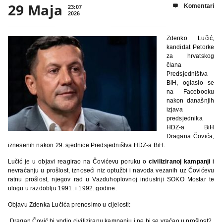
29 Maja
Komentari

23:07
2026
Zdenko Lučić,
kandidat Petorke
za hrvatskog
člana
Predsjedništva
BiH, oglasio se
na Facebooku
nakon današnjih
izjava
predsjednika
HDZ-a BiH
Dragana Čovića,
iznesenih nakon 29. sjednice Predsjedništva HDZ-a BiH.
Lučić je u objavi reagirao na Čovićevu poruku o
civiliziranoj kampanji
i
nevraćanju u prošlost, iznoseći niz optužbi i navoda vezanih uz Čovićevu
ratnu prošlost, njegov rad u Vazduhoplovnoj industriji SOKO Mostar te
ulogu u razdoblju 1991. i 1992. godine.
Objavu Zdenka Lučića prenosimo u cijelosti:
„Dragan Čović bi vodio civiliziranu kampanju i ne bi se vraćao u prošlost?