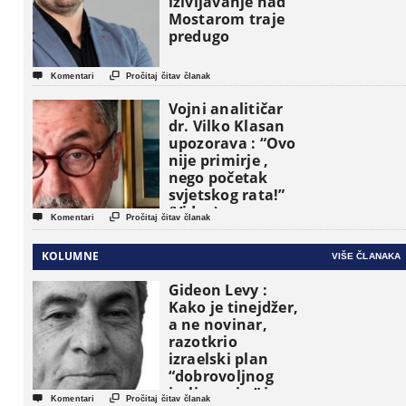
iživljavanje nad
Mostarom traje
predugo


Komentari
Pročitaj čitav članak
Vojni analitičar
dr. Vilko Klasan
upozorava : “Ovo
nije primirje ,
nego početak
svjetskog rata!”
(Video)


Komentari
Pročitaj čitav članak
KOLUMNE
VIŠE ČLANAKA
Gideon Levy :
Kako je tinejdžer,
a ne novinar,
razotkrio
izraelski plan
“dobrovoljnog
iseljavanja ” iz


Komentari
Pročitaj čitav članak