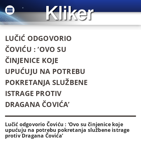
LUČIĆ ODGOVORIO
ČOVIĆU : ‘OVO SU
ČINJENICE KOJE
UPUĆUJU NA POTREBU
POKRETANJA SLUŽBENE
ISTRAGE PROTIV
DRAGANA ČOVIĆA’
Lučić odgovorio Čoviću : ‘Ovo su činjenice koje
upućuju na potrebu pokretanja službene istrage
protiv Dragana Čovića’