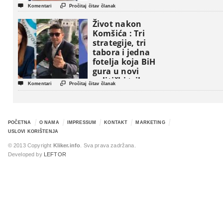


Komentari
Pročitaj čitav članak
Život nakon
Komšića : Tri
strategije, tri
tabora i jedna
fotelja koja BiH
gura u novi
politički triler


Komentari
Pročitaj čitav članak
POČETNA
O NAMA
IMPRESSUM
KONTAKT
MARKETING
USLOVI KORIŠTENJA
© 2013 Copyright
Kliker.info
. Sva prava zadržana.
Developed by
LEFTOR