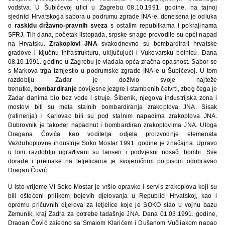
vodstva. U Šubićevoj ulici u Zagrebu 08.10.1991. godine, na tajnoj
sjednici Hrvatskoga sabora u podrumu zgrade INA-e, donesena je odluka
o
raskidu državno-pravnih sveza
s ostalim republikama i pokrajinama
SFRJ. Tih dana, početak listopada, srpske snage provodile su opći napad
na Hrvatsku.
Zrakoplovi JNA
svakodnevno su bombardirali hrvatske
gradove i ključnu infrastrukturu, uključujući i Vukovarsku bolnicu. Dana
08.10.1991. godine u Zagrebu je vladala opća zračna opasnost. Sabor se
s Markova trga izmjestio u podrumske zgrade INA-e u Šubićevoj. U tom
razdoblju Zadar je doživio svoje najteže
trenutke,
bombardiranje
povijesne jezgre i stambenih četvrti, zbog čega je
Zadar danima bio bez vode i struje. Šibenik, njegova industrijska zona i
mostovi bili su meta stalnih bombardiranja zrakoplova JNA. Sisak
(rafinerija) i Karlovac bili su pod stalnim napadima zrakoplova JNA.
Dubrovnik je također napadnut i bombardiran zrakoplovima JNA. Uloga
Dragana Čovića kao voditelja odjela proizvodnje elemenata
Vazduhoplovne industrije Soko Mostar 1991. godine je značajna. Upravo
u tom razdoblju ugrađivani su lanseri i podvjesni nosači bombi. Sve
dorade i preinake na letjelicama je svojeručnim potpisom odobravao
Dragan Čović.
U isto vrijeme VI Soko Mostar je vršio opravke i servis zrakoplova koji su
bili oštećeni prilikom bojevih djelovanja u Republici Hrvatskoj, kao i
opremu pričuvnih dijelova za letjelice koje je SOKO slao u vojnu bazu
Zemunik, kraj Zadra za potrebe tadašnje JNA. Dana 01.03.1991. godine,
Dragan Čović zajedno sa Smajom Klarićem i Dušanom Vučijakom napao