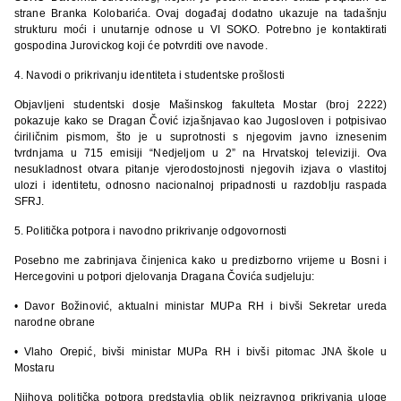
strane Branka Kolobarića. Ovaj događaj dodatno ukazuje na tadašnju
strukturu moći i unutarnje odnose u VI SOKO. Potrebno je kontaktirati
gospodina Jurovickog koji će potvrditi ove navode.
4. Navodi o prikrivanju identiteta i studentske prošlosti
Objavljeni studentski dosje Mašinskog fakulteta Mostar (broj 2222)
pokazuje kako se Dragan Čović izjašnjavao kao Jugosloven i potpisivao
ćiriličnim pismom, što je u suprotnosti s njegovim javno iznesenim
tvrdnjama u 715 emisiji “Nedjeljom u 2” na Hrvatskoj televiziji. Ova
nesukladnost otvara pitanje vjerodostojnosti njegovih izjava o vlastitoj
ulozi i identitetu, odnosno nacionalnoj pripadnosti u razdoblju raspada
SFRJ.
5. Politička potpora i navodno prikrivanje odgovornosti
Posebno me zabrinjava činjenica kako u predizborno vrijeme u Bosni i
Hercegovini u potpori djelovanja Dragana Čovića sudjeluju:
• Davor Božinović, aktualni ministar MUPa RH i bivši Sekretar ureda
narodne obrane
• Vlaho Orepić, bivši ministar MUPa RH i bivši pitomac JNA škole u
Mostaru
Njihova politička potpora predstavlja oblik neizravnog prikrivanja uloge