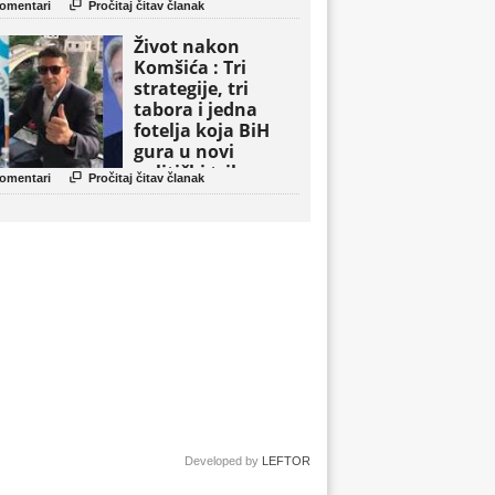

omentari
Pročitaj čitav članak
Život nakon
Komšića : Tri
strategije, tri
tabora i jedna
fotelja koja BiH
gura u novi
politički triler

omentari
Pročitaj čitav članak
Developed by
LEFTOR