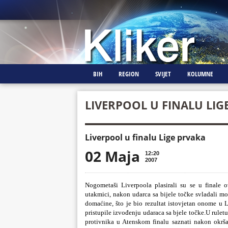
BIH
REGION
SVIJET
KOLUMNE
LIVERPOOL U FINALU LIG
Liverpool u finalu Lige prvaka
02 Maja
12:20
2007
Nogometaši Liverpoola plasirali su se u finale
utakmici, nakon udarca sa bijele točke svladali m
domaćine, što je bio rezultat istovjetan onome u
pristupile izvođenju udaraca sa bjele točke.U rulet
protivnika u Atenskom finalu saznati nakon okrš