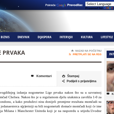
Powered by
BIZNIS
DNEVNIK
DIJASPORA
INTERVJUI
KULTURA
LIFESTYLE
E PRVAKA
⌂
NAZAD NA POČETNU
IN

PRETPLATI SE NA RSS
Komentari
Štampaj


Podijeli s prijateljima

 ovogdišnjeg izdanja nogometne Lige prvaka nakon što su u uzvratnoj

K
omčad Chelsea. Nakon što je u regularnom djelu utakmica završila 1-0 za
 Londonu, a kako produžeci nisu donijeli promjene rezultata momčadi su
u jedanaesterca s(p)retniji su bili nogometaši domaće momčadi koji će ime
aja Milana i Manchester Uniteda koji je na rasporedu u srijedu.Uvodne