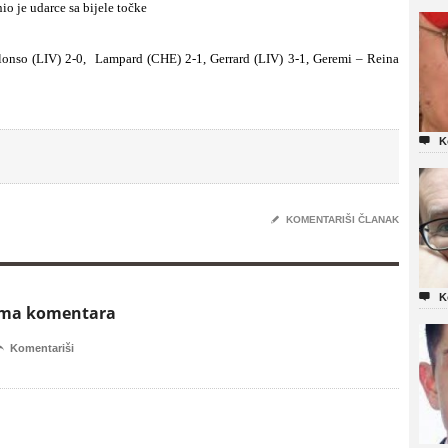
o je udarce sa bijele točke
lonso (LIV) 2-0, Lampard (CHE) 2-1, Gerrard (LIV) 3-1, Geremi – Reina

K
✎
KOMENTARIŠI ČLANAK

K
ema komentara

Komentariši