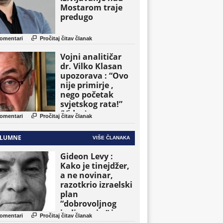
Mostarom traje
predugo

omentari
Pročitaj čitav članak
Vojni analitičar
dr. Vilko Klasan
upozorava : “Ovo
nije primirje ,
nego početak
svjetskog rata!”
(Video)

omentari
Pročitaj čitav članak
LUMNE
VIŠE ČLANAKA
Gideon Levy :
Kako je tinejdžer,
a ne novinar,
razotkrio izraelski
plan
“dobrovoljnog
iseljavanja ” iz

omentari
Pročitaj čitav članak
Gaze