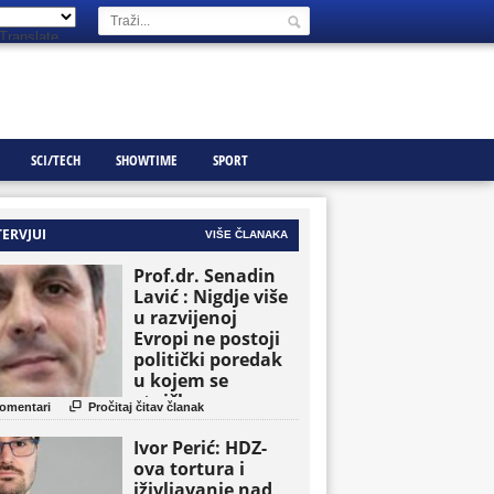
Translate
SCI/TECH
SHOWTIME
SPORT
TERVJUI
VIŠE ČLANAKA
Prof.dr. Senadin
Lavić : Nigdje više
u razvijenoj
Evropi ne postoji
politički poredak
u kojem se
etničke grupe

omentari
Pročitaj čitav članak
pojavljuju kao
osnovne političke
Ivor Perić: HDZ-
jedinice
ova tortura i
iživljavanje nad