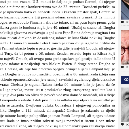
ti po oba vratara. U 5. minuti iz daljine je probao Gerrard, ali njegov
rpoola ničime nije konkretizirana sve do 22. minute. Dosuđeni prekršaj sa
ve je upućivalo kako će nabaciti loptu u kazneni prostor. Ipak, Gerrard se
u kaznenog prostora čiji precizni udarac završava u mreži.U 32. minuti
rogba se oslobodio Finnana i silovito tukao, ali na putu lopte prema golu

K
lika za goste iz londona stigla je u 40. minuti. Ubačaj sa strane, ali Drogba
i pokušaji glavama završavaju u gol autu.Pepe Reina dobro je reagirao i na
ao pucati direktno iz dosuđenog udarca iz kuta.Slabi pokušaj Drogbe
ieldu. U samo tri minute Peter Crouch je imao dvije izgledne prilike da
Pennant ubacio loptu u peterac gostiju gdje je najviši Crouch, ali njegov
ti Terry, da bi potom u 58. minuti Zenden ostavio loptu za Riisea koji
no najviši Crouch, ali ovoga puta greda spašava gol gostiju iz Londona.U
jegov udarac u posljednji tren blokira Essien. S druge strane Drugba se

K
za Chelsea, ali nije bio precizan.Njegov primjer slijedi Lampard koji je
a, a Drogba je ponovno u središtu pozornosti u 86. minuti kada izbija sam
i otklonio opasnost.Zenden je u samoj završnici regularnog djela utakmice
KO
vratar Chelsea je siguran.Nakon isteka 90. minute bilo je jasno da će
a Lige prvaka, morati ići u produžetke zbog istovjetnog rezultata kao i
yt je dva puta bio blizu da poveća vodstvo domaće momčadi, ali u dvije
iverpoola u zaleđu. I dok prvi puta ta odluka nije utjecala na rezultat jer
eža se zatresla. Dvojbena odluka Gonzaleza i njegovog pomoćnika sa
iliku Drogbe u 115. minuti, ali napadač Chelsea je zakasnio za djelić
je minute kasnije polupriliku je imao Frank Lamprad, ali njegov udarac
nutu kada je imao priliku odvesti svoju momčad u Atenu i bez rulete

K
red vratara Čecha, ali njegov pokušaj sjajnom reakcijom zaustavlja vratar