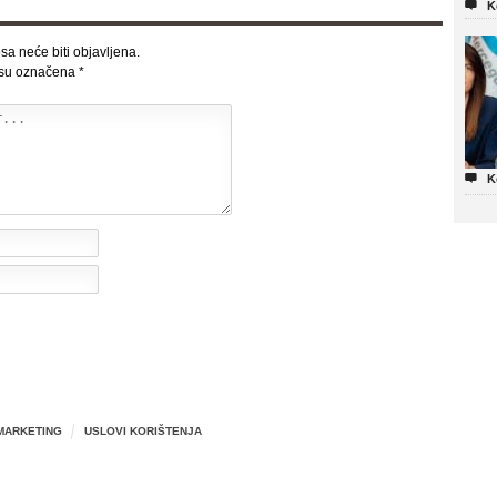

K
sa neće biti objavljena.
 su označena
*

K
MARKETING
USLOVI KORIŠTENJA