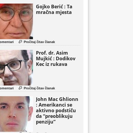
Gojko Berić : Ta
mračna mjesta

omentari
Pročitaj čitav članak
Prof. dr. Asim
Mujkić : Dodikov
Kec iz rukava

omentari
Pročitaj čitav članak
John Mac Ghlionn
: Amerikanci se
aktivno podstiču
da “preoblikuju
penziju”