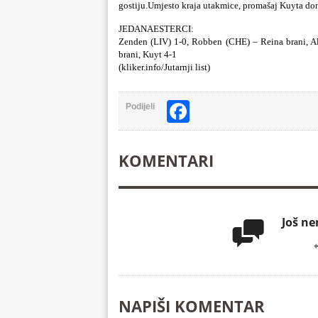
gostiju.Umjesto kraja utakmice, promašaj Kuyta doni
JEDANAESTERCI:
Zenden (LIV) 1-0, Robben (CHE) – Reina brani, A
brani, Kuyt 4-1
(kliker.info/Jutarnji list)
Facebook
Podijeli
KOMENTARI
Još n

NAPIŠI KOMENTAR