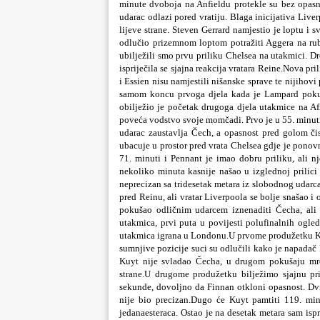
minute dvoboja na Anfieldu protekle su bez opasnos
udarac odlazi pored vratiju. Blaga inicijativa Live
lijeve strane. Steven Gerrard namjestio je loptu i s
odlučio prizemnom loptom potražiti Aggera na rub
ubilježili smo prvu priliku Chelsea na utakmici. D
ispriječila se sjajna reakcija vratara Reine.Nova pri
i Essien nisu namjestili nišanske sprave te nijihov
samom koncu prvoga djela kada je Lampard pokuš
obilježio je početak drugoga djela utakmice na Af
poveća vodstvo svoje momčadi. Prvo je u 55. minuti 
udarac zaustavlja Čech, a opasnost pred golom čis
ubacuje u prostor pred vrata Chelsea gdje je ponov
71. minuti i Pennant je imao dobru priliku, ali n
nekoliko minuta kasnije našao u izglednoj prilici 
neprecizan sa tridesetak metara iz slobodnog udarc
pred Reinu, ali vratar Liverpoola se bolje snašao 
pokušao odličnim udarcem iznenaditi Čecha, ali 
utakmica, prvi puta u povijesti polufinalnih ogled
utakmica igrana u Londonu.U prvome produžetku Ku
sumnjive pozicije suci su odlučili kako je napadač L
Kuyt nije svladao Čecha, u drugom pokušaju mr
strane.U drugome produžetku bilježimo sjajnu pr
sekunde, dovoljno da Finnan otkloni opasnost. Dvi
nije bio precizan.Dugo će Kuyt pamtiti 119. mi
jedanaesteraca. Ostao je na desetak metara sam isp