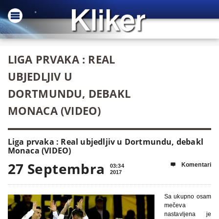
LIGA PRVAKA : REAL
UBJEDLJIV U
DORTMUNDU, DEBAKL
MONACA (VIDEO)
Liga prvaka : Real ubjedljiv u Dortmundu, debakl
Monaca (VIDEO)
27 Septembra
Komentari

03:34
2017
Sa ukupno osam
mečeva
nastavljena je