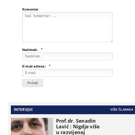
Komentar
*
Nadimak:
*
E-mail adresa:
INTERVJUI
VIŠE ČLANAKA
Prof.dr. Senadin
Lavić : Nigdje više
u razvijenoj