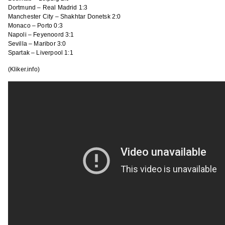
Dortmund – Real Madrid 1:3
Manchester City – Shakhtar Donetsk 2:0
Monaco – Porto 0:3
Napoli – Feyenoord 3:1
Sevilla – Maribor 3:0
Spartak – Liverpool 1:1
(Kliker.info)