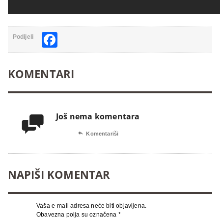
Facebook
Podijeli
KOMENTARI
Još nema komentara


Komentariši
NAPIŠI KOMENTAR
Vaša e-mail adresa neće biti objavljena.
Obavezna polja su označena
*