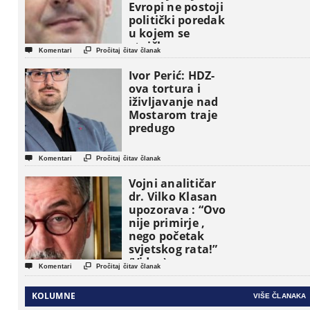
Evropi ne postoji
politički poredak
u kojem se
etničke grupe


Komentari
Pročitaj čitav članak
pojavljuju kao
osnovne
Ivor Perić: HDZ-
političke jedinice
ova tortura i
iživljavanje nad
Mostarom traje
predugo


Komentari
Pročitaj čitav članak
Vojni analitičar
dr. Vilko Klasan
upozorava : “Ovo
nije primirje ,
nego početak
svjetskog rata!”
(Video)


Komentari
Pročitaj čitav članak
KOLUMNE
VIŠE ČLANAKA