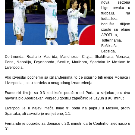
nova sezona
Lige prvaka u
fudbalu. Na
fudbalska
borilišta diljem
izašle su ekipe
APOEL-a,
Tottenhama,
Bešiktaša,
Lepziga,
Dortmunda, Reala iz Madrida, Manchester Cityja, Shakthtara, Monaca,
Porta, Napolija, Feyenoorda, Seville, Maribora, Spartaka iz Moskve te
Liverpoola.
Ako izvještaj počnemo sa iznanđenjima, to će sigurno biti ekipe Monaca i
Liverpoola, i to u kontekstu neugodnog iznaneđenja.
Francuski tim je sa 0:3 kod kuće poražen od Porta, a strijelac je u dva
navrata bio Aboubakar. Pobjedu gostiju zapečatio je Layun u 90. minuti.
Liverpool je u najavi meča imao tri boda na papiru u Moskvi, protiv
Spartaka, ali završilo je neriješeno, 1:1.
Fernando je pogodio za domaće u 23. minuti, da bi Coutinho izjednačio u
31.