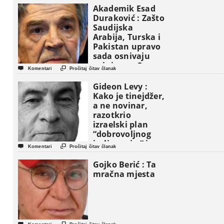
Akademik Esad
Duraković : Zašto
Saudijska
Arabija, Turska i
Pakistan upravo
sada osnivaju
vojni savez?


Komentari
Pročitaj čitav članak
Gideon Levy :
Kako je tinejdžer,
a ne novinar,
razotkrio
izraelski plan
“dobrovoljnog
iseljavanja ” iz


Komentari
Pročitaj čitav članak
Gaze
Gojko Berić : Ta
mračna mjesta