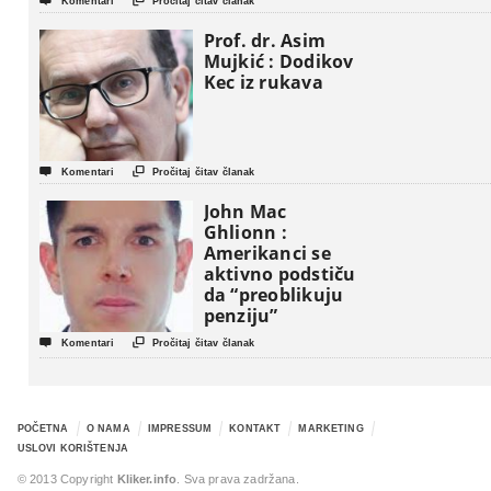


Komentari
Pročitaj čitav članak
Prof. dr. Asim
Mujkić : Dodikov
Kec iz rukava


Komentari
Pročitaj čitav članak
John Mac
Ghlionn :
Amerikanci se
aktivno podstiču
da “preoblikuju
penziju”


Komentari
Pročitaj čitav članak
POČETNA
O NAMA
IMPRESSUM
KONTAKT
MARKETING
USLOVI KORIŠTENJA
© 2013 Copyright
Kliker.info
. Sva prava zadržana.