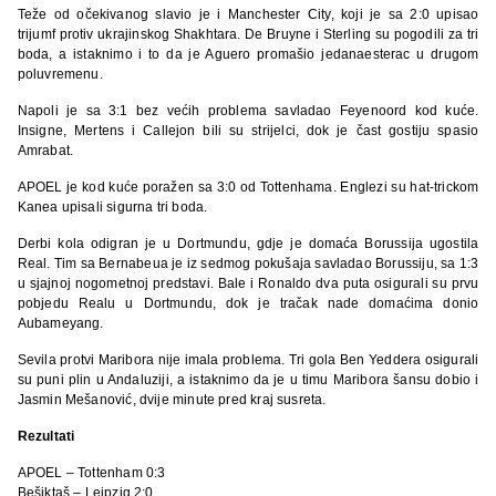
Teže od očekivanog slavio je i Manchester City, koji je sa 2:0 upisao
trijumf protiv ukrajinskog Shakhtara. De Bruyne i Sterling su pogodili za tri
boda, a istaknimo i to da je Aguero promašio jedanaesterac u drugom
poluvremenu.
Napoli je sa 3:1 bez većih problema savladao Feyenoord kod kuće.
Insigne, Mertens i Callejon bili su strijelci, dok je čast gostiju spasio
Amrabat.
APOEL je kod kuće poražen sa 3:0 od Tottenhama. Englezi su hat-trickom
Kanea upisali sigurna tri boda.
Derbi kola odigran je u Dortmundu, gdje je domaća Borussija ugostila
Real. Tim sa Bernabeua je iz sedmog pokušaja savladao Borussiju, sa 1:3
u sjajnoj nogometnoj predstavi. Bale i Ronaldo dva puta osigurali su prvu
pobjedu Realu u Dortmundu, dok je tračak nade domaćima donio
Aubameyang.
Sevila protvi Maribora nije imala problema. Tri gola Ben Yeddera osigurali
su puni plin u Andaluziji, a istaknimo da je u timu Maribora šansu dobio i
Jasmin Mešanović, dvije minute pred kraj susreta.
Rezultati
APOEL – Tottenham 0:3
Bešiktaš – Leipzig 2:0