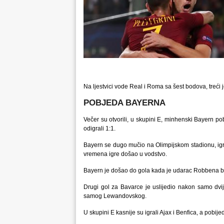
Na ljestvici vode Real i Roma sa šest bodova, treći 
POBJEDA BAYERNA
Večer su otvorili, u skupini E, minhenski Bayern p
odigrali 1:1.
Bayern se dugo mučio na Olimpijskom stadionu, igra
vremena igre došao u vodstvo.
Bayern je došao do gola kada je udarac Robbena blo
Drugi gol za Bavarce je uslijedio nakon samo dvij
samog Lewandovskog.
U skupini E kasnije su igrali Ajax i Benfica, a pobij