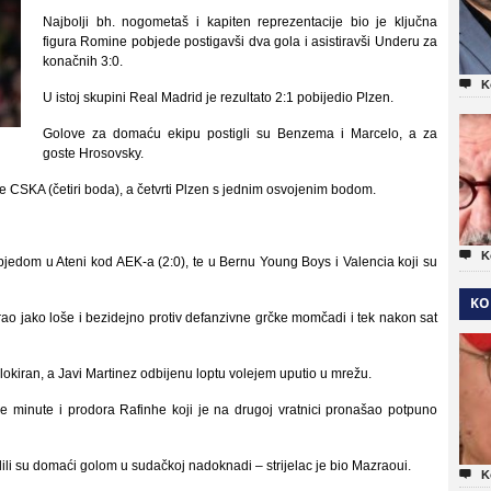
Najbolji bh. nogometaš i kapiten reprezentacije bio je ključna
figura Romine pobjede postigavši dva gola i asistiravši Underu za
konačnih 3:0.

K
U istoj skupini Real Madrid je rezultato 2:1 pobijedio Plzen.
Golove za domaću ekipu postigli su Benzema i Marcelo, a za
goste Hrosovsky.
je CSKA (četiri boda), a četvrti Plzen s jednim osvojenim bodom.

K
objedom u Ateni kod AEK-a (2:0), te u Bernu Young Boys i Valencia koji su
KO
o jako loše i bezidejno protiv defanzivne grčke momčadi i tek nakon sat
kiran, a Javi Martinez odbijenu loptu volejem uputio u mrežu.
e minute i prodora Rafinhe koji je na drugoj vratnici pronašao potpuno
edili su domaći golom u sudačkoj nadoknadi – strijelac je bio Mazraoui.

K