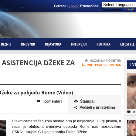
Powered by
BIZNIS
DNEVNIK
DIJASPORA
INTERVJUI
KULTURA
LIFESTYLE
 ASISTENCIJA DŽEKE ZA
⌂
NAZAD NA POČETNU
IN

PRETPLATI SE NA RSS
 Džeke za pobjedu Rome (Video)
Komentari
Štampaj


Podijeli s prijateljima


K
Utakmicama trećeg kola nastavljeno je natjecanje u Ligi prvaka, a
večer je obilježila uvjerljiva pobjeda Rome nad moskovskim
CSKA u skupini G i sjajna partija Edina Džeke.