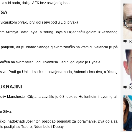
ca s tri boda, dok je AEK bez osvojenig boda.
YSA
vicarskom prvaku prvi gol i prvi bod u Ligi prvaka.
om Mitchya Batshuayia, a Young Boys su izjednačili golom iz kaznenog

K
za pobjedu, ali je udarac Sanoga glavom završio na vratnici. Valencia je još
oražen na svom terenu od Juventusa. Jedini gol djelo je Dybale.
dstvo. Prati ga United sa četiri osvojena boda, Valencia ima dva, a Young
UKRAJINI

K
iv Manchester Cityja, a završilo je 0:3, dok su Hoffenheim i Lyon igrali
o Silva.
ačkoj nadoknadi Joelinton postigao pogodak za poravnanje. Dva gola za
te postigli su Traore, Ndombele i Depay.