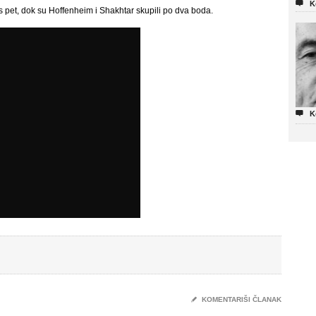

K
s pet, dok su Hoffenheim i Shakhtar skupili po dva boda.

K
✎
KOMENTARIŠI ČLANAK