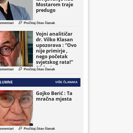
Mostarom traje
predugo

omentari
Pročitaj čitav članak
Vojni analitičar
dr. Vilko Klasan
upozorava : “Ovo
nije primirje ,
nego početak
svjetskog rata!”
(Video)

omentari
Pročitaj čitav članak
LUMNE
VIŠE ČLANAKA
Gojko Berić : Ta
mračna mjesta

omentari
Pročitaj čitav članak