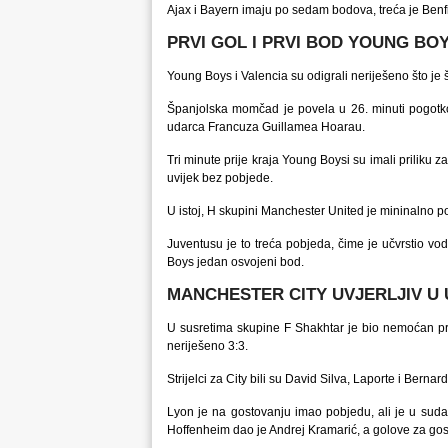
Ajax i Bayern imaju po sedam bodova, treća je Benfi
PRVI GOL I PRVI BOD YOUNG BO
Young Boys i Valencia su odigrali neriješeno što je š
Španjolska momčad je povela u 26. minuti pogotk
udarca Francuza Guillamea Hoarau.
Tri minute prije kraja Young Boysi su imali priliku 
uvijek bez pobjede.
U istoj, H skupini Manchester United je mininalno p
Juventusu je to treća pobjeda, čime je učvrstio vo
Boys jedan osvojeni bod.
MANCHESTER CITY UVJERLJIV U 
U susretima skupine F Shakhtar je bio nemoćan prot
neriješeno 3:3.
Strijelci za City bili su David Silva, Laporte i Bernard
Lyon je na gostovanju imao pobjedu, ali je u sud
Hoffenheim dao je Andrej Kramarić, a golove za gos