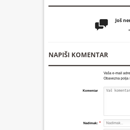
Još n

NAPIŠI KOMENTAR
Vaša e-mail adre
Obavezna polja
Komentar
*
Nadimak: