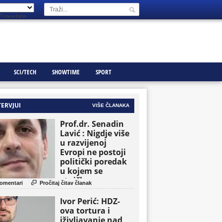
Translate
SCI/TECH
SHOWTIME
SPORT
TERVJUI
VIŠE ČLANAKA
Prof.dr. Senadin
Lavić : Nigdje više
u razvijenoj
Evropi ne postoji
politički poredak
u kojem se
etničke grupe

omentari
Pročitaj čitav članak
pojavljuju kao
osnovne političke
Ivor Perić: HDZ-
jedinice
ova tortura i
iživljavanje nad