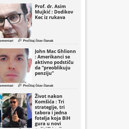
Prof. dr. Asim
Mujkić : Dodikov
Kec iz rukava

omentari
Pročitaj čitav članak
John Mac Ghlionn
: Amerikanci se
aktivno podstiču
da “preoblikuju
penziju”

omentari
Pročitaj čitav članak
Život nakon
Komšića : Tri
strategije, tri
tabora i jedna
fotelja koja BiH
gura u novi