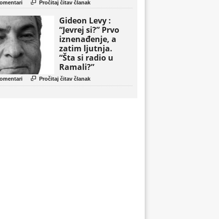
politički triler

omentari
Pročitaj čitav članak
Gideon Levy :
“Jevrej si?” Prvo
iznenađenje, a
zatim ljutnja.
“Šta si radio u
Ramali?”

omentari
Pročitaj čitav članak