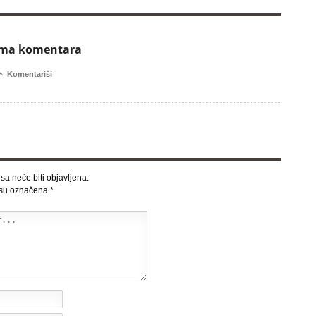
ema komentara

Komentariši
sa neće biti objavljena.
 su označena
*