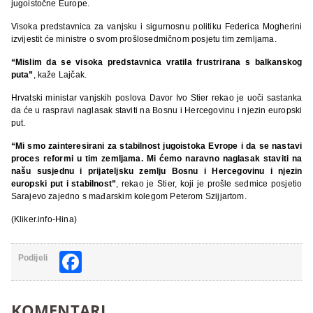
jugoistočne Europe.
Visoka predstavnica za vanjsku i sigurnosnu politiku Federica Mogherini
izvijestit će ministre o svom prošlosedmičnom posjetu tim zemljama.
“Mislim da se visoka predstavnica vratila frustrirana s balkanskog
puta”
, kaže Lajčak.
Hrvatski ministar vanjskih poslova Davor Ivo Stier rekao je uoči sastanka
da će u raspravi naglasak staviti na Bosnu i Hercegovinu i njezin europski
put.
“Mi smo zainteresirani za stabilnost jugoistoka Evrope i da se nastavi
proces reformi u tim zemljama. Mi ćemo naravno naglasak staviti na
našu susjednu i prijateljsku zemlju Bosnu i Hercegovinu i njezin
europski put i stabilnost”
, rekao je Stier, koji je prošle sedmice posjetio
Sarajevo zajedno s mađarskim kolegom Peterom Szijjartom.
(Kliker.info-Hina)
Facebook
Podijeli
KOMENTARI