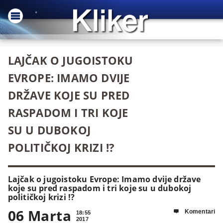
LAJČAK O JUGOISTOKU
EVROPE: IMAMO DVIJE
DRŽAVE KOJE SU PRED
RASPADOM I TRI KOJE
SU U DUBOKOJ
POLITIČKOJ KRIZI !?
Lajčak o jugoistoku Evrope: Imamo dvije države
koje su pred raspadom i tri koje su u dubokoj
političkoj krizi !?
06 Marta
Komentari

18:55
2017