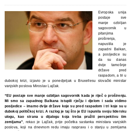
Evropska unija
postaje sve
manje ozbiljan
sagovornik u
pitanjima
proširenja,
napustila je
zapadni Balkan,
a posljedice su
da su danas
dvije tamošnje
države pred
raspadom, a tri u
dubokoj krizi, izjavio je u ponedjeljak u Bruxellesu slovački ministar
vanjskih poslova Miroslav Lajčak.
“EU postaje sve manje ozbiljan sagovornik kada je riječ o proširenju.
Mi smo sa zapadnog Balkana istupili rječju i djelom i sada vidimo
posljedice – imamo dvije države koje su pred raspadom i tri koje su u
dubokoj političkoj krizi. A razlog je taj što je EU ispunila svoju lidersku
ulogu, kao strana u dijalogu koja treba pružiti perspektivu tim
zemljama”
, rekao je Lajčak, prije početka sastanka ministara vanjskih
poslova, koji na dnevnom redu imaju raspravu i o stanju u zemljama