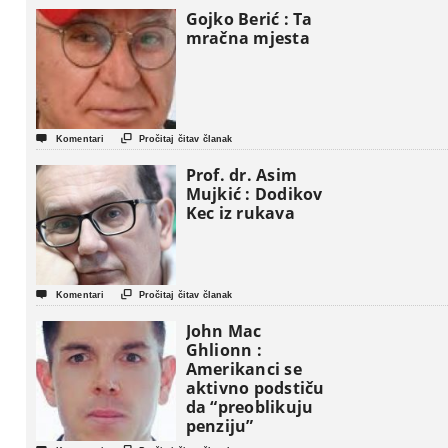
Gojko Berić : Ta
mračna mjesta


Komentari
Pročitaj čitav članak
Prof. dr. Asim
Mujkić : Dodikov
Kec iz rukava


Komentari
Pročitaj čitav članak
John Mac
Ghlionn :
Amerikanci se
aktivno podstiču
da “preoblikuju
penziju”