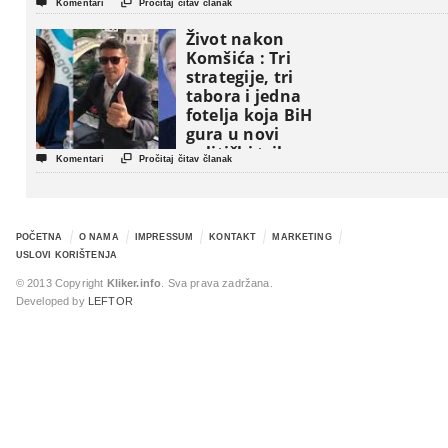


Komentari
Pročitaj čitav članak
Život nakon
Komšića : Tri
strategije, tri
tabora i jedna
fotelja koja BiH
gura u novi
politički triler


Komentari
Pročitaj čitav članak
POČETNA
O NAMA
IMPRESSUM
KONTAKT
MARKETING
USLOVI KORIŠTENJA
© 2013 Copyright
Kliker.info
. Sva prava zadržana.
Developed by
LEFTOR