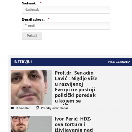
*
Nadimak:
*
E-mail adresa:
INTERVJUI
VIŠE ČLANAKA
Prof.dr. Senadin
Lavić : Nigdje više
u razvijenoj
Evropi ne postoji
politički poredak
u kojem se
etničke grupe


Komentari
Pročitaj čitav članak
pojavljuju kao
osnovne
Ivor Perić: HDZ-
političke jedinice
ova tortura i
iživljavanje nad