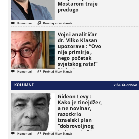
Mostarom traje
predugo


Komentari
Pročitaj čitav članak
Vojni analitičar
dr. Vilko Klasan
upozorava : “Ovo
nije primirje ,
nego početak
svjetskog rata!”
(Video)


Komentari
Pročitaj čitav članak
KOLUMNE
VIŠE ČLANAKA
Gideon Levy :
Kako je tinejdžer,
a ne novinar,
razotkrio
izraelski plan
“dobrovoljnog
iseljavanja ” iz


Komentari
Pročitaj čitav članak
Gaze